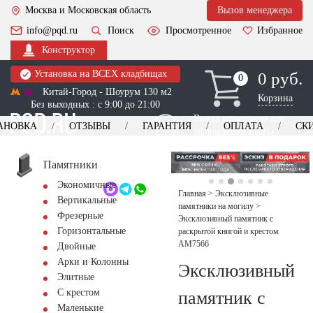
Москва и Московская область
Вызов менеджера
info@pqd.ru
Поиск
Просмотренное
Избранное
Конструктор
Установка на ВСЕХ кладбищах
0 руб.
0
0
Китай-Город - Шоурум 130 м2
Корзина
Без выходных : с 9:00 до 21:00
Выезд менеджера для
АНОВКА
ОТЗЫВЫ
ГАРАНТИЯ
ОПЛАТА
СК
оформления заказа
изготовление
Заказать выезд
памятников
+7 (495) 518-44-23
Памятники
Экономичные
Обратный звонок
Главная
>
Эксклюзивные
Вертикальные
памятники на могилу
>
Фрезерные
Эксклюзивный памятник с
Горизонтальные
раскрытой книгой и крестом
AM7566
Двойные
Арки и Колонны
Эксклюзивный
Элитные
С крестом
памятник с
Маленькие