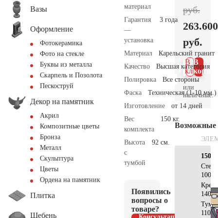
материал
руб.
Вазы
Гарантия
3 года
263.600
Оформление
—
руб.
установка
Фотокерамика
Материал
Карельский гранит
Фото на стекле
В 1
В
Буквы из металла
Качество
Высшая категория
клик
корзин
Скарпель и Позолота
Полировка
Все стороны
Пескоструй
или
Фаска
Техническая (1-10 мм.)
наличные.
Декор на памятник
Изготовление
от 14 дней
Акрил
Вес
150 кг.
Возможные
Композитные цветы
комплекта
Бронза
ЭЛЕ
Высота
92 см.
Металл
с
150х1
Скульптура
тумбой
Стел
Цветы
100х5
Ордена на памятник
Крес
Появились
140х5
Плитка
вопросы о
Тумб
товаре?
110х5
Щебень
Консультация