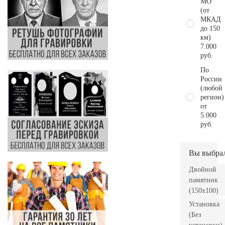
МО
(от
МКАД
до 150
км)
7.000
руб.
По
России
(любой
регион)
от
5.000
руб.
Вы выбра
Двойной
памятник
(150х100)
Установка
(Без