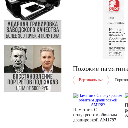
В 1
В
клик
корзин
или
наличные.
Нашли
дешевле?
Сообщите
и
получите
скидку.
Похожие памятни
Вертикальные
Горизо
П
Памятник С
р
полукрестом обвитым
A
драпировкой AM1787