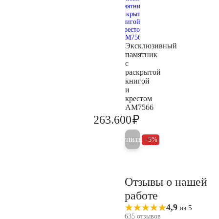
Эксклюзивный
памятник
с
раскрытой
книгой
и
крестом
AM7566
₽
263.600
277.500
Купить
5%
Отзывы о нашей
работе
4,9
из 5
635 отзывов