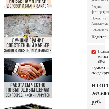
установки)
Ретушь
фотографи
Покрытие
Антидождь
Самовывоз
Подитог
Полная
оплата
(5%)
Сумма
13.
скидок
руб
ИТОГ
263.600
руб.