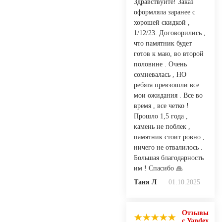
Здравствуйте! Заказ
оформляла заранее с
хорошей скидкой ,
1/12/23. Договорились ,
что памятник будет
готов к маю, во второй
половине . Очень
сомневалась , НО
ребята превзошли все
мои ожидания . Все во
время , все четко !
Прошло 1,5 года ,
камень не поблек ,
памятник стоит ровно ,
ничего не отвалилось .
Большая благодарность
им ! Спасибо 🙏
Таня Л
01.10.2025
Отзывы
с Yandex