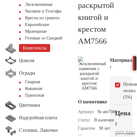
раскрытой
Эксклюзивные
Часовни и Голгофы
книгой и
Кресты из гранита
Европейские
крестом
Мраморные
Готовые со Скидкой
AM7566
Комплексы
Материал
Цоколя
:
Ограды
Сварная
Полная
Кованная
оплата
Гранитная
(5%)
О памятнике
Цветники
Цена
Артикул
№ am7566
Надгробная плита
Статус
В наличии
:
Гарантия
30 лет
Столики, Лавочки
277.500
—