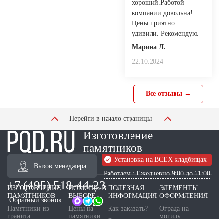
хороший.Работой
компании довольна!
Цены приятно
удивили. Рекомендую.
Марина Л.
22.10.2024
Все отзывы →
Перейти в начало страницы
Изготовление
памятников
Установка на ВСЕХ кладбищах
Вызов менеджера
Работаем : Ежедневно 9:00 до 21:00
+7 (495) 518-44-23
ИЗГОТОВЛЕНИЕ
ПОМОЩЬ В
ПОЛЕЗНАЯ
ЭЛЕМЕНТЫ
ПАМЯТНИКОВ
ВЫБОРЕ
ИНФОРМАЦИЯ
ОФОРМЛЕНИЯ
Обратный звонок
Памятники из
Цены на
Как заказать?
Ограда на
гранита
памятники
могилу