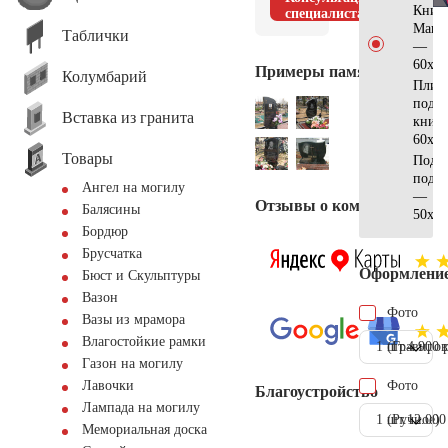
Книг
специалиста
Манс
Таблички
—
60х40
Примеры памятников
Колумбарий
Плит
под
Вставка из гранита
книг
60х40
Товары
Подст
под к
Ангел на могилу
—
Отзывы о компании
Балясины
50х40
Бордюр
Брусчатка
Оформлени
Бюст и Скульптуры
Вазон
Фото
Вазы из мрамора
Влагостойкие рамки
1 шт.
(Гравиров
4.900 
Газон на могилу
Фото
Лавочки
Благоустройство
Лампада на могилу
1 шт.
(Ручное)
12.000
Мемориальная доска