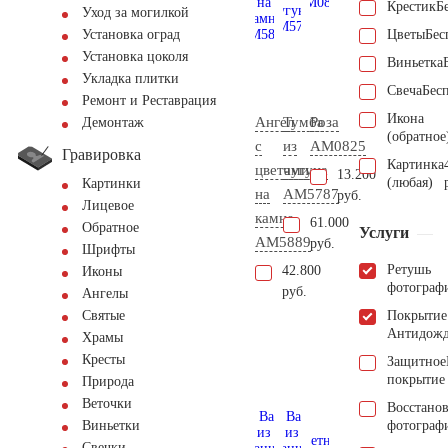
Крестик
Б
Уход за могилкой
Цветы
Бес
Установка оград
Установка цоколя
Виньетка
Укладка плитки
Свеча
Бес
Ремонт и Реставрация
Икона
Ангел
Тумба
Роза
Демонтаж
(обратное
с
из
AM0825
Гравировка
Картинка
цветами
чугуна
13.200
(любая)
Картинки
на
AM5787
руб.
Лицевое
камне
61.000
Обратное
Услуги
AM5889
руб.
Шрифты
Ретушь
42.800
Иконы
фотограф
руб.
Ангелы
Покрытие
Святые
Антидож
Храмы
Кресты
Защитное
покрытие
Природа
Веточки
Восстано
фотограф
Виньетки
Свечки