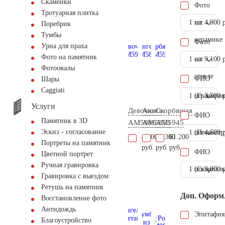
Скамейки
Фото
Тротуарная плитка
1 шт.
на
4.900 
Поребрик
Тумбы
керамике
Фото
Урна для праха
Фото на памятник
1 шт.
на
9.100 
Фотоовалы
стекле
ФИО
Шары
Сaggiati
1 шт.
(Гравиров
3.500 
Услуги
Девочка
Ангел
Скорбящая
ФИО
Памятник в 3D
AM5986
AM5850
AM5945
Эскиз - согласование
1 шт.
(Пескостр
4.500 
4.500
20.300
61.200
Портреты на памятник
руб.
руб.
руб.
ФИО
Цветной портрет
Ручная гравировка
1 шт.
(Скарпель
9.000 
Гравировка с выездом
Ретушь на памятник
Доп. Оформ
Восстановление фото
Антидождь
Эпитафия
Благоустройство