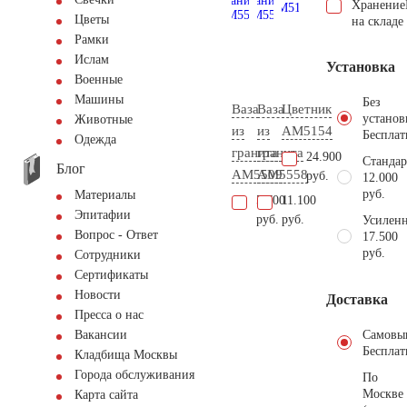
Хранение
Цветы
на складе
Рамки
Ислам
Установка
Военные
Машины
Без
Ваза
Ваза
Цветник
установ
Животные
из
из
AM5154
Бесплат
Одежда
гранита
гранита
24.900
Стандар
Блог
AM5509
AM5558
руб.
12.000
руб.
Материалы
5.700
11.100
Эпитафии
руб.
руб.
Усиленн
Вопрос - Ответ
17.500
руб.
Сотрудники
Сертификаты
Новости
Доставка
Пресса о нас
Самовы
Вакансии
Бесплат
Кладбища Москвы
Города обслуживания
По
Москве
Карта сайта