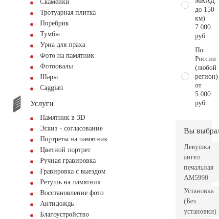
МКАД
Скамейки
до 150
Тротуарная плитка
км)
Поребрик
7.000
Тумбы
руб.
Урна для праха
По
Фото на памятник
России
Фотоовалы
(любой
регион)
Шары
от
Сaggiati
5.000
Услуги
руб.
Памятник в 3D
Эскиз - согласование
Вы выбра
Портреты на памятник
Девушка
Цветной портрет
ангел
Ручная гравировка
печальная
Гравировка с выездом
AM5990
Ретушь на памятник
Установка
Восстановление фото
(Без
Антидождь
установки)
Благоустройство