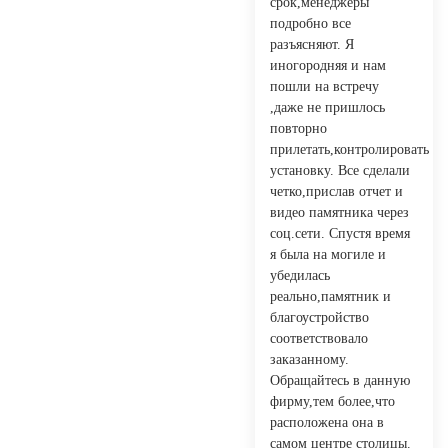
срок,менеджеры
подробно все
разъясняют. Я
иногородняя и нам
пошли на встречу
,даже не пришлось
повторно
прилетать,контролировать
установку. Все сделали
четко,прислав отчет и
видео памятника через
соц.сети. Спустя время
я была на могиле и
убедилась
реально,памятник и
благоустройство
соответствовало
заказанному.
Обращайтесь в данную
фирму,тем более,что
расположена она в
самом центре столицы.