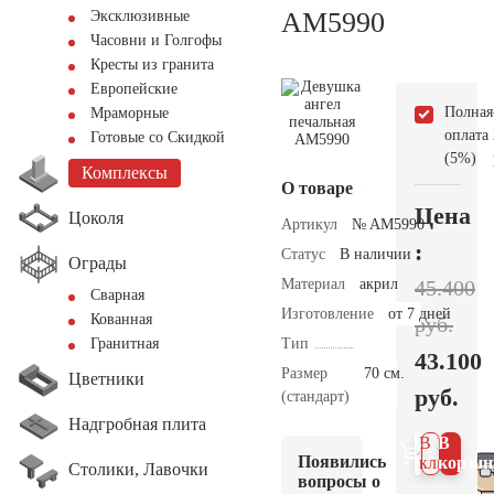
AM5990
Эксклюзивные
Часовни и Голгофы
Кресты из гранита
Европейские
Полная
Мраморные
оплата
Готовые со Скидкой
(5%)
Комплексы
О товаре
Цена
Цоколя
Артикул
№ AM5990
:
Статус
В наличии
Ограды
Материал
акрил
45.400
Сварная
Изготовление
от 7 дней
Кованная
руб.
Тип
Гранитная
43.100
Размер
70 см.
Цветники
руб.
(стандарт)
Надгробная плита
В 1
В
Появились
клик
корзин
Столики, Лавочки
вопросы о