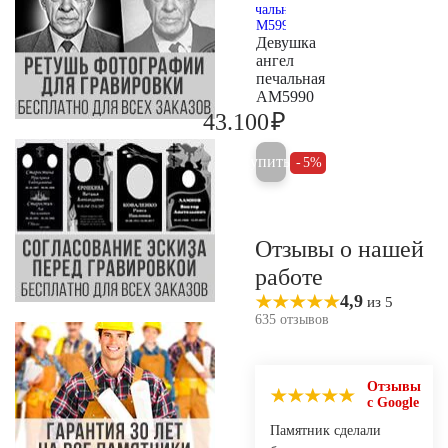
Девушка
ангел
печальная
AM5990
₽
43.100
45.400
Купить
5%
Отзывы о нашей
работе
4,9
из 5
635 отзывов
Отзывы
с Google
Памятник сделали