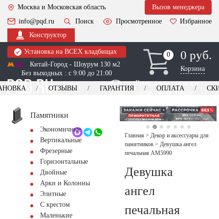
Москва и Московская область
Вызов менеджера
info@pqd.ru
Поиск
Просмотренное
Избранное
Конструктор
Установка на ВСЕХ кладбищах
0 руб.
0
0
Китай-Город - Шоурум 130 м2
Корзина
Без выходных : с 9:00 до 21:00
Выезд менеджера для
АНОВКА
ОТЗЫВЫ
ГАРАНТИЯ
ОПЛАТА
СК
оформления заказа
изготовление
Заказать выезд
памятников
+7 (495) 518-44-23
Памятники
Экономичные
Обратный звонок
Главная
>
Декор и аксессуары для
Вертикальные
памятников
>
Девушка ангел
Фрезерные
печальная AM5990
Горизонтальные
Девушка
Двойные
Арки и Колонны
ангел
Элитные
С крестом
печальная
Маленькие