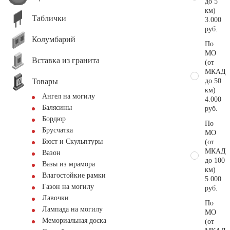
до 5
км)
Таблички
3.000
руб.
Колумбарий
По
МО
Вставка из гранита
(от
МКАД
Товары
до 50
км)
Ангел на могилу
4.000
Балясины
руб.
Бордюр
По
Брусчатка
МО
Бюст и Скульптуры
(от
МКАД
Вазон
до 100
Вазы из мрамора
км)
Влагостойкие рамки
5.000
Газон на могилу
руб.
Лавочки
По
Лампада на могилу
МО
Мемориальная доска
(от