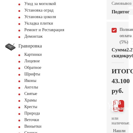
Самовывоз
Уход за могилкой
Установка оград
Подитог
Установка цоколя
Укладка плитки
Полная
Ремонт и Реставрация
оплата
Демонтаж
(5%)
Гравировка
Сумма
2.2
Картинки
скидок
руб
Лицевое
Обратное
ИТОГ
Шрифты
43.100
Иконы
Ангелы
руб.
Святые
Храмы
В 1
В
Кресты
клик
корзин
Природа
или
Веточки
наличные.
Виньетки
Нашли
Свечки