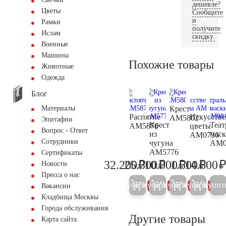
дешевле?
Цветы
Сообщите
и
Рамки
получите
Ислам
скидку.
Военные
Машины
Похожие товары
Животные
Одежда
Блог
Крест
Материалы
Распятие
Искусств
AM5802
Эпитафии
Крест
Теат
AM5876
цветы
Вопрос - Ответ
из
мас
AM0736
Сотрудники
чугуна
AM0
AM5776
Сертификаты
₽
₽
₽
₽
32.200
25.300
10.000
1.500
14.600
Новости
33.900
26.600
10.500
1.600
Пресса о нас
Купить
Купить
Купить
Купить
Купит
5%
5%
5%
5%
Вакансии
Кладбища Москвы
Города обслуживания
Другие товары
Карта сайта