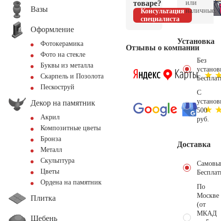
товаре?
или
Вазы
наличные.
Консультация
специалиста
Оформление
Установка
Фотокерамика
Отзывы о компании
Фото на стекле
Без
Буквы из металла
установ
Скарпель и Позолота
Бесплат
Пескоструй
С
установ
Декор на памятник
500
Акрил
руб.
Композитные цветы
Бронза
Доставка
Металл
Скульптура
Самовы
Цветы
Бесплат
Ордена на памятник
По
Москве
Плитка
(от
МКАД
Щебень