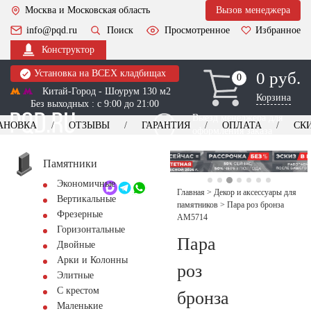
Москва и Московская область
Вызов менеджера
info@pqd.ru
Поиск
Просмотренное
Избранное
Конструктор
Установка на ВСЕХ кладбищах
0 руб.
0
0
Китай-Город - Шоурум 130 м2
Корзина
Без выходных : с 9:00 до 21:00
Выезд менеджера для
АНОВКА
ОТЗЫВЫ
ГАРАНТИЯ
ОПЛАТА
СК
оформления заказа
изготовление
Заказать выезд
памятников
+7 (495) 518-44-23
Памятники
Экономичные
Обратный звонок
Главная
>
Декор и аксессуары для
Вертикальные
памятников
>
Пара роз бронза
Фрезерные
AM5714
Горизонтальные
Пара
Двойные
Арки и Колонны
роз
Элитные
С крестом
бронза
Маленькие