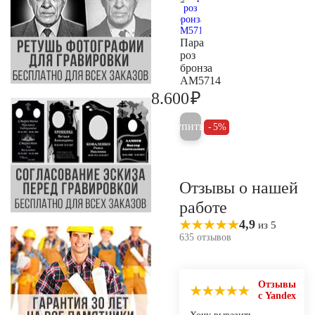
Пара
роз
бронза
AM5714
₽
8.600
9.000
Купить
5%
Отзывы о нашей
работе
4,9
из 5
635 отзывов
Отзывы
с Yandex