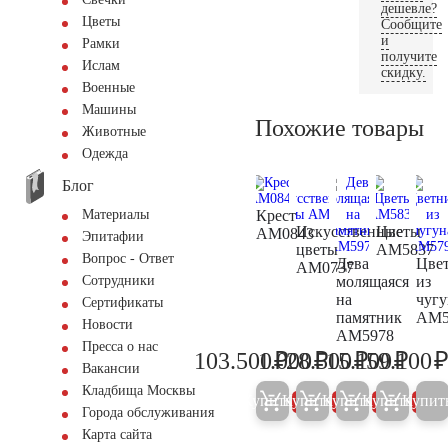
дешевле?
Цветы
Сообщите
и
Рамки
получите
Ислам
скидку.
Военные
Машины
Похожие товары
Животные
Одежда
Блог
Крест
Материалы
Искусственные
Цветы
AM0843
Эпитафии
цветы
AM5837
Вопрос - Ответ
Дева
Цве
AM0737
молящаяся
из
Сотрудники
на
чугу
Сертификаты
памятник
AM5
Новости
AM5978
Пресса о нас
₽
₽
₽
₽
103.500
1.000
28.500
15.100
59.100
108.900
1.000
30.000
15.90
Вакансии
Кладбища Москвы
Купить
Купить
Купить
Купить
Купит
5%
5%
5%
5%
Города обслуживания
Карта сайта