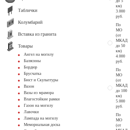
до 5
км)
Таблички
3.000
руб.
Колумбарий
По
МО
Вставка из гранита
(от
МКАД
Товары
до 50
км)
Ангел на могилу
4.000
Балясины
руб.
Бордюр
По
Брусчатка
МО
Бюст и Скульптуры
(от
МКАД
Вазон
до 100
Вазы из мрамора
км)
Влагостойкие рамки
5.000
Газон на могилу
руб.
Лавочки
По
Лампада на могилу
МО
Мемориальная доска
(от