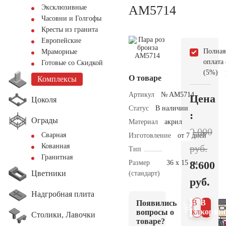
AM5714
Эксклюзивные
Часовни и Голгофы
Кресты из гранита
Европейские
Полная
Мраморные
оплата
Готовые со Скидкой
(5%)
О товаре
Комплексы
Артикул
№ AM5714
Цена
Цоколя
Статус
В наличии
:
Ограды
Материал
акрил
9.000
Сварная
Изготовление
от 7 дней
Кованная
руб.
Тип
Гранитная
Размер
36 х 15 см.
8.600
Цветники
(стандарт)
руб.
Надгробная плита
В 1
В
Появились
клик
корзин
вопросы о
Столики, Лавочки
товаре?