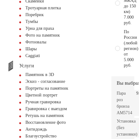
МКАД
Скамейки
до 150
Тротуарная плитка
км)
Поребрик
7.000
Тумбы
руб.
Урна для праха
По
Фото на памятник
России
Фотоовалы
(любой
регион)
Шары
от
Сaggiati
5.000
Услуги
руб.
Памятник в 3D
Эскиз - согласование
Вы выбра
Портреты на памятник
Пара
9
Цветной портрет
роз
Ручная гравировка
бронза
Гравировка с выездом
AM5714
Ретушь на памятник
Установка
Восстановление фото
(Без
Антидождь
установки)
Благоустройство