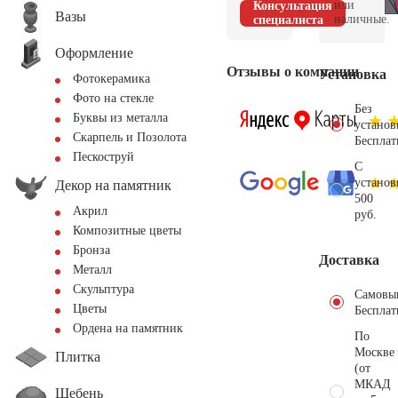
или
Консультация
Вазы
наличные.
специалиста
Оформление
Отзывы о компании
Установка
Фотокерамика
Фото на стекле
Без
Буквы из металла
установ
Скарпель и Позолота
Бесплат
Пескоструй
С
установ
Декор на памятник
500
Акрил
руб.
Композитные цветы
Бронза
Доставка
Металл
Скульптура
Самовы
Цветы
Бесплат
Ордена на памятник
По
Москве
Плитка
(от
МКАД
Щебень