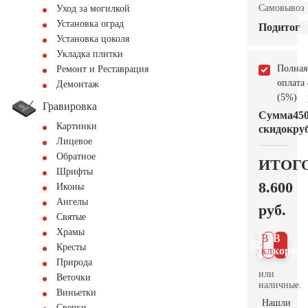
Самовывоз
Уход за могилкой
Установка оград
Подитог
Установка цоколя
Укладка плитки
Полная
Ремонт и Реставрация
оплата
Демонтаж
(5%)
Гравировка
Сумма
45
Картинки
скидок
руб
Лицевое
Обратное
ИТОГ
Шрифты
8.600
Иконы
Ангелы
руб.
Святые
Храмы
В 1
В
Кресты
клик
корзин
Природа
или
Веточки
наличные.
Виньетки
Нашли
Свечки