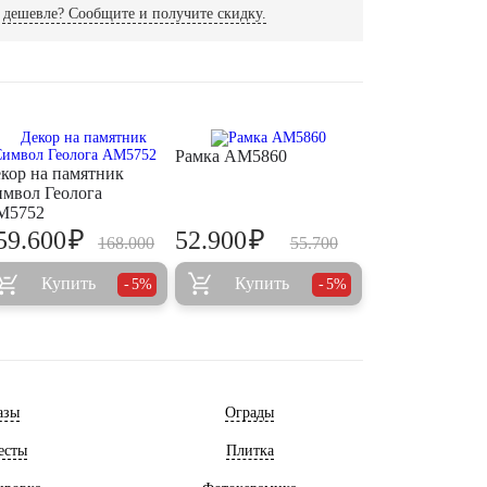
дешевле? Сообщите и получите скидку.
Рамка AM5860
кор на памятник
мвол Геолога
M5752
₽
₽
59.600
52.900
168.000
55.700
Купить
Купить
5%
5%
азы
Ограды
есты
Плитка