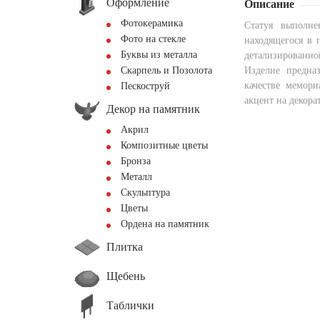
Оформление
Описание
Фотокерамика
Статуя выполне
Фото на стекле
находящегося в 
Буквы из металла
детализированно
Скарпель и Позолота
Изделие предна
качестве мемори
Пескоструй
акцент на декор
Декор на памятник
Акрил
Композитные цветы
Бронза
Металл
Скульптура
Цветы
Ордена на памятник
Плитка
Щебень
Таблички