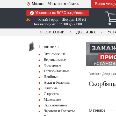
Москва и Московская область
Вызов менед
Установка на ВСЕХ кладбищах
Китай-Город - Шоурум 130 м2
Без выходных : с 9:00 до 21:00
О КОМПАНИИ
ДОСТАВКА
УСТ
Памятники
Экономичные
Вертикальные
Фрезерные
Горизонтальные
Главная
>
Декор и а
Двойные
Скорбящ
Арки и Колонны
Элитные
С крестом
Маленькие
Эксклюзивные
О товаре
Часовни и Голгофы