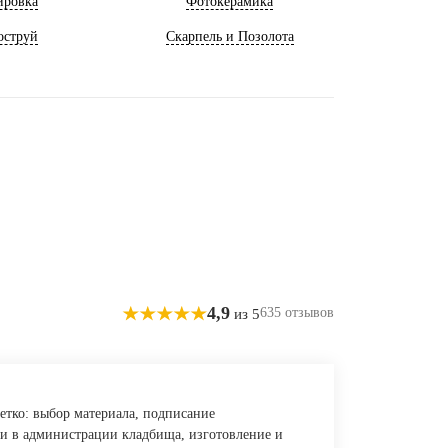
ировка
Фотокерамика
оструй
Скарпель и Позолота
4,9
635 отзывов
из 5
етко: выбор материала, подписание
ии в администрации кладбища, изготовление и