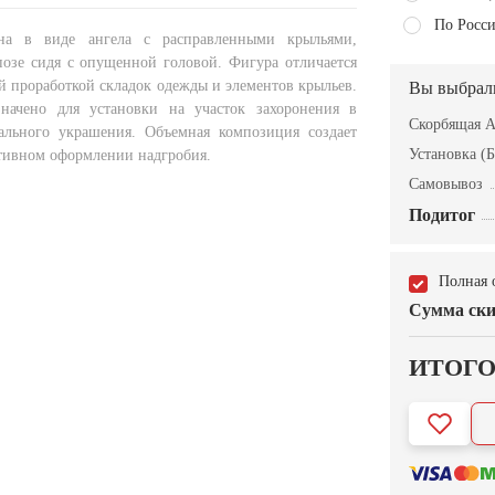
По Росси
на в виде ангела с расправленными крыльями,
позе сидя с опущенной головой. Фигура отличается
й проработкой складок одежды и элементов крыльев.
Вы выбрал
значено для установки на участок захоронения в
Скорбящая 
ального украшения. Объемная композиция создает
Установка (Б
ативном оформлении надгробия.
Самовывоз
Подитог
Полная 
Сумма ски
ИТОГ