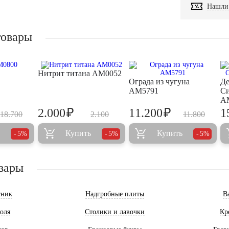
Нашли 
товары
Нитрит титана AM0052
Ограда из чугуна
Де
AM5791
Си
A
₽
₽
2.000
11.200
1
18.700
2.100
11.800
Купить
Купить
5%
5%
5%
вары
тник
Надгробные плиты
В
оля
Столики и лавочки
Кр