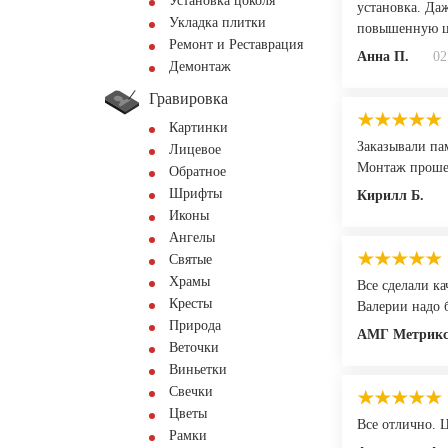
Установка цоколя
установка. Да
Укладка плитки
повышенную ц
Ремонт и Реставрация
Анна П.
02
Демонтаж
Гравировка
Картинки
Заказывали па
Лицевое
Монтаж прошел
Обратное
Шрифты
Кирилл Б.
Иконы
Ангелы
Святые
Храмы
Все сделали ка
Кресты
Валерии надо б
Природа
АМГ Метрик
Веточки
Виньетки
Свечки
Цветы
Все отлично. Ц
Рамки