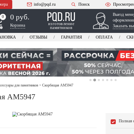
жера
info@pqd.ru
Поиск
Просмотре
Выезд мене
0 руб.
0
0
оформления
изготовление
Корзина
Заказать вы
памятников
АНОВКА
ОТЗЫВЫ
ГАРАНТИЯ
ОПЛАТА
СК
ксессуары для памятников
>
Скорбящая AM5947
ая AM5947
Полная 