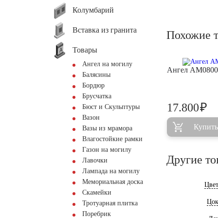
Колумбарий
Вставка из гранита
Похожие 
Товары
Ангел на могилу
Ангел AM0800
Балясины
Бордюр
Брусчатка
₽
17.800
Бюст и Скульптуры
Вазон
Купить
Вазы из мрамора
Влагостойкие рамки
Газон на могилу
Другие то
Лавочки
Лампада на могилу
Мемориальная доска
Цве
Скамейки
Цок
Тротуарная плитка
Поребрик