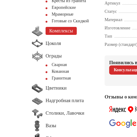
Кресты из гранита
Артикул
Европейские
Статус
Мраморные
Материал
Готовые со Скидкой
Изготовление
Комплексы
Тип
Цоколя
Размер (стандарт
Ограды
Появились в
Сварная
Консультац
Кованная
Гранитная
Цветники
Отзывы о ком
Надгробная плита
Столики, Лавочки
Вазы