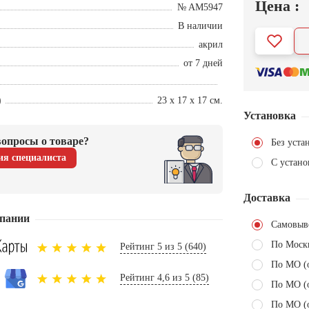
Цена :
№ AM5947
В наличии
акрил
от 7 дней
)
23 х 17 х 17 см.
Установка
опросы о товаре?
Без уста
ия специалиста
С устано
Доставка
пании
Самовыв
По Моск
Рейтинг 5 из 5 (640)
По МО (
Рейтинг 4,6 из 5 (85)
По МО (
По МО (