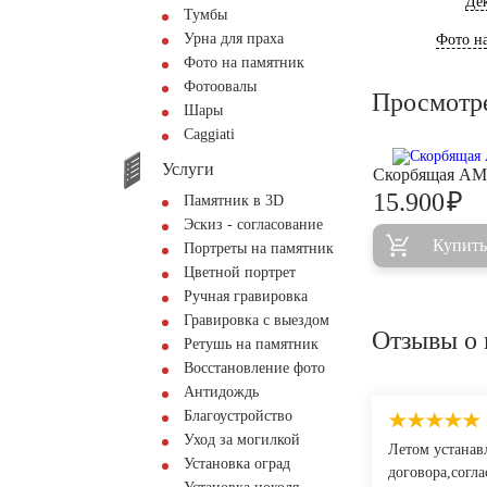
Де
Тумбы
Урна для праха
Фото на
Фото на памятник
Фотоовалы
Просмотр
Шары
Сaggiati
Услуги
Скорбящая AM
₽
15.900
Памятник в 3D
Эскиз - согласование
Купить
Портреты на памятник
Цветной портрет
Ручная гравировка
Гравировка с выездом
Отзывы о 
Ретушь на памятник
Восстановление фото
Антидождь
Благоустройство
Уход за могилкой
Летом устанав
Установка оград
договора,согл