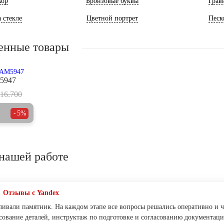
кор
Бронзовые буквы
Грав
 стекле
Цветной портрет
Песк
енные товары
5947
16.700
5%
нашей работе
Отзывы с Yandex
ливали памятник. На каждом этапе все вопросы решались оперативно и ч
асование деталей, инструктаж по подготовке и согласованию документац