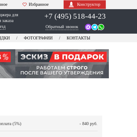
нное
Избранное
Конструктор
+7 (495) 518-44-23
джера для
 заказа
езд
Обратный звонок
ИДКИ
ФОТОГРАФИИ
КОНТАКТЫ
оплата (5%)
- 840 руб.