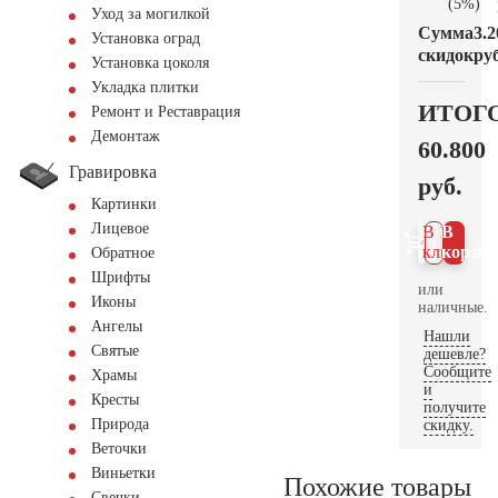
(5%)
Уход за могилкой
Сумма
3.2
Установка оград
скидок
руб
Установка цоколя
Укладка плитки
ИТОГ
Ремонт и Реставрация
Демонтаж
60.800
Гравировка
руб.
Картинки
Лицевое
В 1
В
клик
корзин
Обратное
Шрифты
или
Иконы
наличные.
Ангелы
Нашли
Святые
дешевле?
Сообщите
Храмы
и
Кресты
получите
Природа
скидку.
Веточки
Виньетки
Похожие товары
Свечки