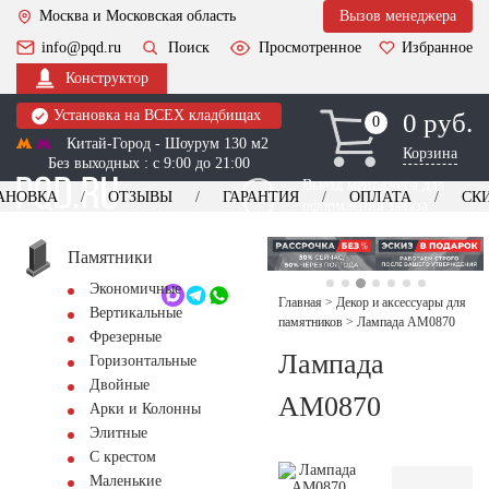
Москва и Московская область
Вызов менеджера
info@pqd.ru
Поиск
Просмотренное
Избранное
Конструктор
Установка на ВСЕХ кладбищах
0 руб.
0
0
Китай-Город - Шоурум 130 м2
Корзина
Без выходных : с 9:00 до 21:00
Выезд менеджера для
АНОВКА
ОТЗЫВЫ
ГАРАНТИЯ
ОПЛАТА
СК
оформления заказа
изготовление
Заказать выезд
памятников
+7 (495) 518-44-23
Памятники
Экономичные
Обратный звонок
Главная
>
Декор и аксессуары для
Вертикальные
памятников
>
Лампада AM0870
Фрезерные
Лампада
Горизонтальные
Двойные
AM0870
Арки и Колонны
Элитные
С крестом
Маленькие