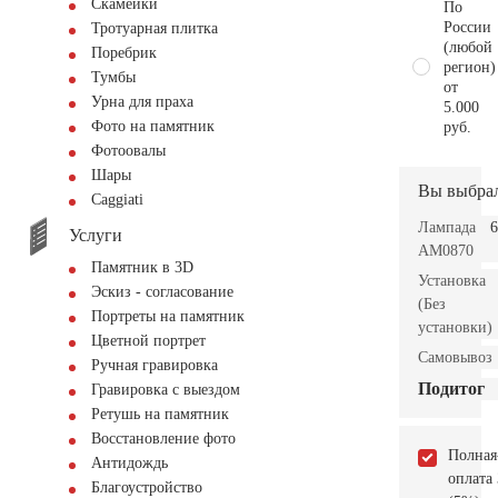
Скамейки
По
России
Тротуарная плитка
(любой
Поребрик
регион)
Тумбы
от
Урна для праха
5.000
Фото на памятник
руб.
Фотоовалы
Шары
Вы выбра
Сaggiati
Лампада
6
Услуги
AM0870
Памятник в 3D
Установка
Эскиз - согласование
(Без
Портреты на памятник
установки)
Цветной портрет
Самовывоз
Ручная гравировка
Подитог
Гравировка с выездом
Ретушь на памятник
Восстановление фото
Полная
Антидождь
оплата
Благоустройство