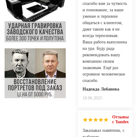
спасибо вам за чуткость
и понимание, за ваше
умение и терпение
общаться с клиентом,
даже таким как я не
всегда терпеливым.
Ваша работа выполнена
на ура. Буду рада
рекомендовать вашу
компанию своим
знакомым. Ещё раз
огромное человеческое
спасибо.
Надежда Лобанова
10.06.2025
Отзывы
с Yandex
Заказывал памятник, с
выбором