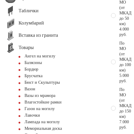
МО
(от
Таблички
МКАД
до 50
Колумбарий
км)
4.000
руб.
Вставка из гранита
По
Товары
МО
(от
Ангел на могилу
МКАД
Балясины
до 100
Бордюр
км)
5.000
Брусчатка
руб.
Бюст и Скульптуры
Вазон
По
МО
Вазы из мрамора
(от
Влагостойкие рамки
МКАД
Газон на могилу
до 150
Лавочки
км)
7.000
Лампада на могилу
руб.
Мемориальная доска