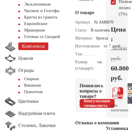
Полная
Эксклюзивные
оплата
Часовни и Голгофы
О товаре
(5%)
Кресты из гранита
Артикул
№ AM0870
Европейские
Цена
Статус
В наличии
Мраморные
Готовые со Скидкой
:
Материал
бронза
Комплексы
Изготовление
от 7 дней
64.000
Тип
руб.
Цоколя
Размер
см.
60.800
(стандарт)
Ограды
руб.
Сварная
Появились
Кованная
В 1
В
вопросы о
Гранитная
клик
корзин
товаре?
Цветники
Консультация
или
специалиста
наличные.
Надгробная плита
Отзывы о компании
Столики, Лавочки
Установка