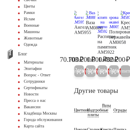
Цветы
Рамки
Ислам
Ваза
Крес
Военные
Ангел
AM0880
AM5
Полирова
Машины
AM5955
Распятие
нержавей
Животные
на
AM0058
Одежда
памятник
AM5922
Блог
₽
₽
₽
₽
70.700
103.200
1.800
1.400
32.200
74.400
108.600
1.900
1.500
Материалы
Эпитафии
Купить
Купить
Купить
Купить
Купит
5%
5%
5%
5%
Вопрос - Ответ
Сотрудники
Сертификаты
Другие товары
Новости
Пресса о нас
Вазы
Вакансии
Цветник
Надгробные
Ограды
Кладбища Москвы
плиты
Города обслуживания
Карта сайта
Цоколя
Столики
Кресты
Плитка