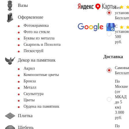
Вазы
Без
установ
Оформление
Бесплат
Фотокерамика
С
установ
Фото на стекле
500
Буквы из металла
руб.
Скарпель и Позолота
Пескоструй
Доставка
Декор на памятник
Самовы
Акрил
Бесплат
Композитные цветы
Бронза
По
Москве
Металл
(от
Скульптура
МКАД
Цветы
до 5
Ордена на памятник
км)
3.000
Плитка
руб.
По
Щебень