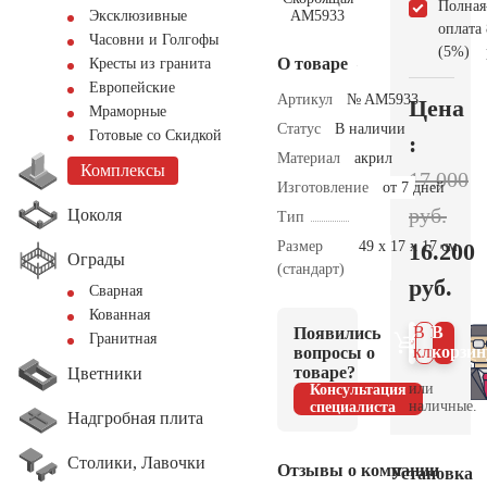
Полная
Эксклюзивные
оплата
Часовни и Голгофы
(5%)
О товаре
Кресты из гранита
Европейские
Артикул
№ AM5933
Цена
Мраморные
Статус
В наличии
Готовые со Скидкой
:
Материал
акрил
Комплексы
17.000
Изготовление
от 7 дней
руб.
Цоколя
Тип
Размер
49 х 17 х 17 см.
16.200
Ограды
(стандарт)
руб.
Сварная
Кованная
В 1
В
Появились
Гранитная
клик
корзин
вопросы о
товаре?
Цветники
или
Консультация
наличные.
специалиста
Надгробная плита
Столики, Лавочки
Отзывы о компании
Установка