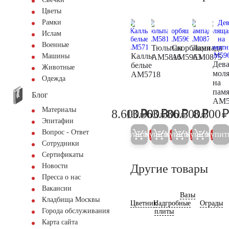
Цветы
Рамки
Ислам
Военные
Тюльпан
Скорбящая
Лампада
Каллы
Машины
AM5816
AM5963
AM0875
Дев
белые
Животные
мол
AM5718
Одежда
на
пам
Блог
AM5
Материалы
₽
₽
₽
₽
8.600
13.900
63.600
86.500
8.800
9.000
14.600
66.900
91.00
Эпитафии
Вопрос - Ответ
Купить
Купить
Купить
Купить
Купит
5%
5%
5%
5%
Сотрудники
Сертификаты
Другие товары
Новости
Пресса о нас
Вакансии
Вазы
Кладбища Москвы
Цветник
Надгробные
Ограды
Города обслуживания
плиты
Карта сайта