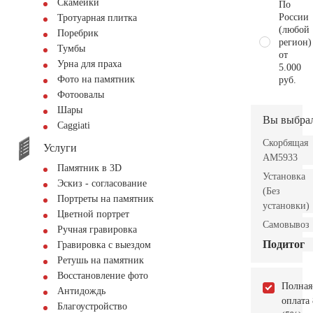
Скамейки
По
России
Тротуарная плитка
(любой
Поребрик
регион)
Тумбы
от
Урна для праха
5.000
Фото на памятник
руб.
Фотоовалы
Шары
Вы выбра
Сaggiati
Скорбящая
Услуги
AM5933
Памятник в 3D
Установка
Эскиз - согласование
(Без
Портреты на памятник
установки)
Цветной портрет
Самовывоз
Ручная гравировка
Подитог
Гравировка с выездом
Ретушь на памятник
Восстановление фото
Полная
Антидождь
оплата
Благоустройство