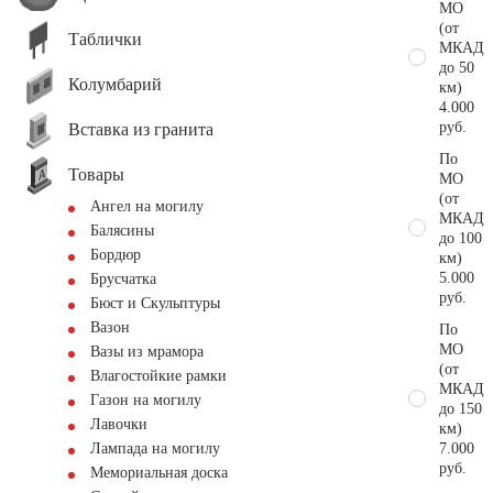
МО
(от
Таблички
МКАД
до 50
Колумбарий
км)
4.000
руб.
Вставка из гранита
По
Товары
МО
(от
Ангел на могилу
МКАД
Балясины
до 100
Бордюр
км)
5.000
Брусчатка
руб.
Бюст и Скульптуры
Вазон
По
МО
Вазы из мрамора
(от
Влагостойкие рамки
МКАД
Газон на могилу
до 150
Лавочки
км)
7.000
Лампада на могилу
руб.
Мемориальная доска