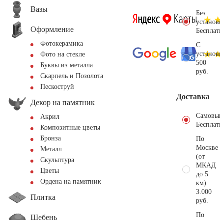
Вазы
Без
установ
Оформление
Бесплат
Фотокерамика
С
установ
Фото на стекле
500
Буквы из металла
руб.
Скарпель и Позолота
Пескоструй
Доставка
Декор на памятник
Самовы
Акрил
Бесплат
Композитные цветы
Бронза
По
Москве
Металл
(от
Скульптура
МКАД
Цветы
до 5
Ордена на памятник
км)
3.000
Плитка
руб.
По
Щебень