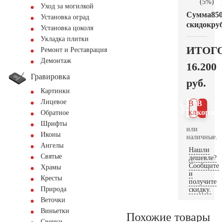
(5%)
Уход за могилкой
Сумма
85
Установка оград
скидок
руб
Установка цоколя
Укладка плитки
ИТОГ
Ремонт и Реставрация
Демонтаж
16.200
Гравировка
руб.
Картинки
Лицевое
В 1
В
клик
корзин
Обратное
Шрифты
или
Иконы
наличные.
Ангелы
Нашли
Святые
дешевле?
Сообщите
Храмы
и
Кресты
получите
Природа
скидку.
Веточки
Виньетки
Похожие товары
Свечки