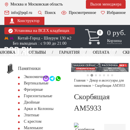
Москва и Московская область
Вызов менеджера
info@pqd.ru
Поиск
Просмотренное
Избранное
Конструктор
Установка на ВСЕХ кладбищах
0 руб.
0
0
Китай-Город - Шоурум 130 м2
Корзина
Без выходных : с 9:00 до 21:00
Выезд менеджера для
АНОВКА
ОТЗЫВЫ
ГАРАНТИЯ
ОПЛАТА
СК
оформления заказа
изготовление
Заказать выезд
памятников
+7 (495) 518-44-23
Памятники
Экономичные
Обратный звонок
Главная
>
Декор и аксессуары для
Вертикальные
памятников
>
Скорбящая AM5933
Фрезерные
Скорбящая
Горизонтальные
Двойные
AM5933
Арки и Колонны
Элитные
С крестом
Маленькие