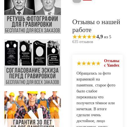
Отзывы о нашей
работе
4,9
из 5
635 отзывов
Отзывы
с Yandex
Обращалась за фото
керамикой на
памятник. старое фото
было слабое
переживала что
получится тёмное или
нечеткая. В итоге
сделали очень
достойное, лицо
узнаваемое, цвета