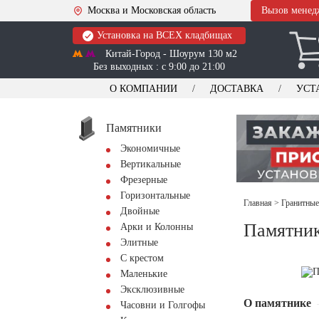
Москва и Московская область
Вызов менед
Установка на ВСЕХ кладбищах
Китай-Город - Шоурум 130 м2
Без выходных : с 9:00 до 21:00
О КОМПАНИИ
ДОСТАВКА
УСТ
Памятники
Экономичные
Вертикальные
Фрезерные
Горизонтальные
Главная
>
Гранитные
Двойные
Памятни
Арки и Колонны
Элитные
С крестом
Маленькие
Эксклюзивные
О памятнике
Часовни и Голгофы