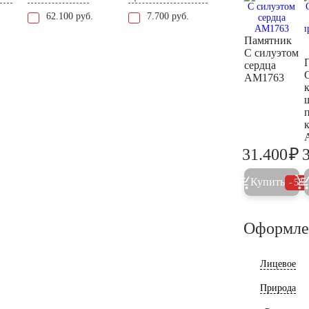
62.100 руб.
7.700 руб.
Памятник
С силуэтом
сердца
AM1763
₽
31.400
3
Купить
5%
Оформле
Лицевое
Природа