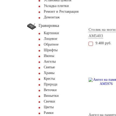
Установка цоколя
Укладка плитки
Ремонт и Реставрация
Демонтаж
Гравировка
Столик на моги
Картинки
AM5403
Лицевое
9.400 руб.
Обратное
Шрифты
Иконы
Ангелы
Святые
Храмы
Кресты
Природа
Веточки
Виньетки
Свечки
Цветы
Рамки
Ангел на памят