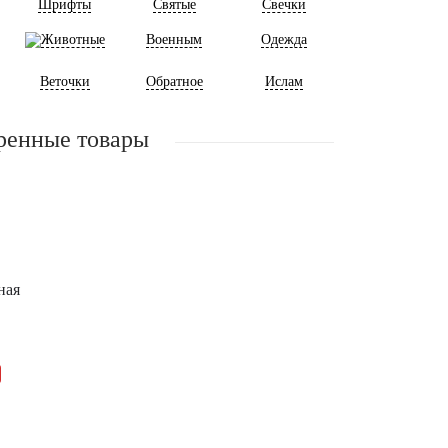
Шрифты
Святые
Свечки
Животные
Военным
Одежда
Веточки
Обратное
Ислам
ренные товары
ная
96.000