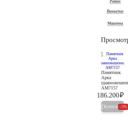
Рамки
Виньетки
Машины
Просмот
Памятник
Арка
уравновешен
AM7157
₽
186.200
1
Купить
5%