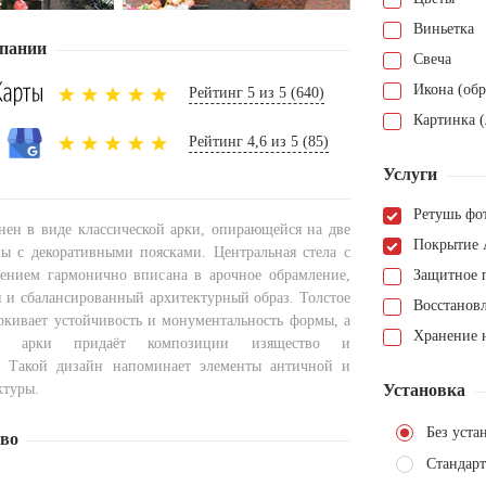
Виньетка
пании
Свеча
Икона (обр
Рейтинг 5 из 5 (640)
Картинка (
Рейтинг 4,6 из 5 (85)
Услуги
Ретушь фо
ен в виде классической арки, опирающейся на две
Покрытие 
ы с декоративными поясками. Центральная стела с
ением гармонично вписана в арочное обрамление,
Защитное 
й и сбалансированный архитектурный образ. Толстое
Восстанов
ркивает устойчивость и монументальность формы, а
Хранение н
я арки придаёт композиции изящество и
ь. Такой дизайн напоминает элементы античной и
ктуры.
Установка
Без уста
тво
Стандарт