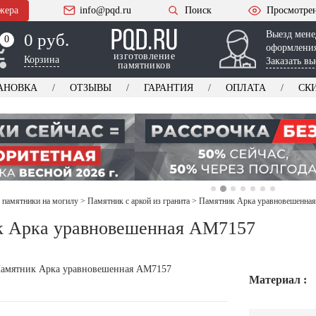
жера
info@pqd.ru
Поиск
Просмотре
Выезд мене
0 руб.
0
0
оформления
изготовление
Корзина
Заказать вы
памятников
АНОВКА
ОТЗЫВЫ
ГАРАНТИЯ
ОПЛАТА
СК
 памятники на могилу
>
Памятник с аркой из гранита
>
Памятник Арка уравновешенна
к Арка уравновешенная AM7157
Материал :