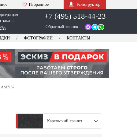
нное
Избранное
Конструктор
+7 (495) 518-44-23
джера для
 заказа
езд
Обратный звонок
ИДКИ
ФОТОГРАФИИ
КОНТАКТЫ
я AM7157
Карельский гранит