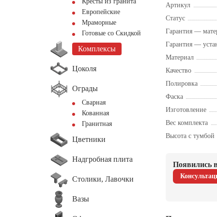
Кресты из гранита
Артикул
Европейские
Статус
Мраморные
Гарантия — мате
Готовые со Скидкой
Гарантия — уста
Комплексы
Материал
Цоколя
Качество
Полировка
Ограды
Фаска
Сварная
Изготовление
Кованная
Вес комплекта
Гранитная
Высота с тумбой
Цветники
Надгробная плита
Появились в
Консультац
Столики, Лавочки
Вазы