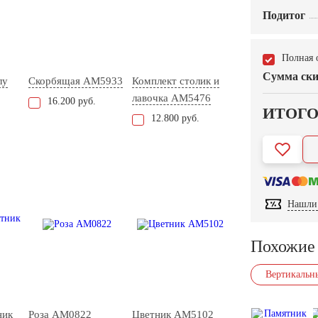
Подитог
Полная 
Сумма ски
лу
Скорбящая AM5933
Комплект столик и
лавочка АМ5476
16.200 руб.
ИТОГ
12.800 руб.
Нашли 
Похожие
Вертикальн
ник
Роза AM0822
Цветник AM5102