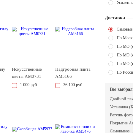
Усиленн
Доставка
Самовыв
По Моск
По МО (
По МО (
По МО (
илу
Искусственные
Надгробная плита
По Росси
цветы AM0731
AM5166
1.000 руб.
36.100 руб.
Вы выбрал
Двойной пам
Установка (Б
Ретушь фот
Покрытие А
Самовывоз