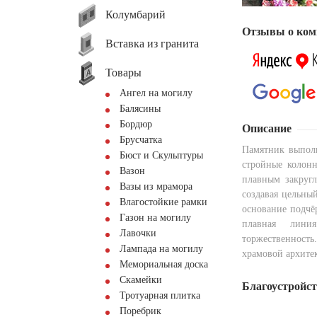
Колумбарий
Отзывы о ком
Вставка из гранита
Товары
Ангел на могилу
Балясины
Бордюр
Описание
Брусчатка
Памятник выполн
Бюст и Скульптуры
стройные колонн
Вазон
плавным закругл
Вазы из мрамора
создавая цельны
Влагостойкие рамки
основание подчё
Газон на могилу
плавная лини
Лавочки
торжественност
Лампада на могилу
храмовой архите
Мемориальная доска
Скамейки
Благоустройс
Тротуарная плитка
Поребрик