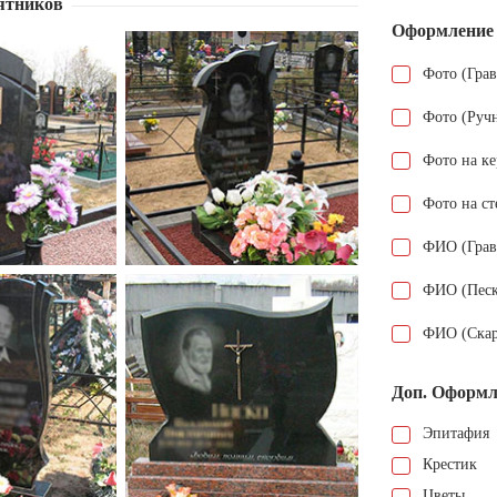
ятников
Оформление
Фото (Гра
Фото (Руч
Фото на к
Фото на ст
ФИО (Грав
ФИО (Песк
ФИО (Скар
Доп. Оформл
Эпитафия
Крестик
Цветы