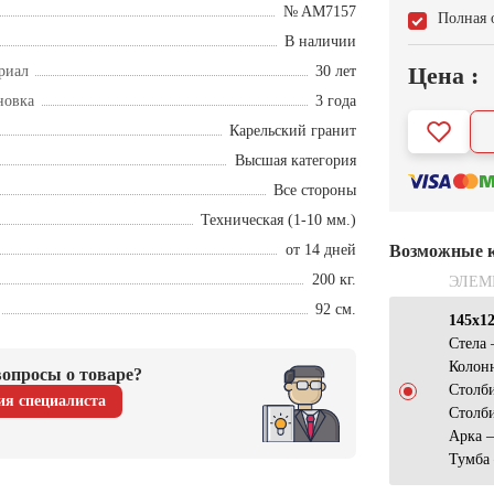
№ AM7157
Полная 
В наличии
Цена :
риал
30 лет
новка
3 года
Карельский гранит
Высшая категория
Все стороны
Техническая (1-10 мм.)
от 14 дней
Возможные 
200 кг.
ЭЛЕМ
92 см.
145х1
Стела 
Колон
опросы о товаре?
Столб
ия специалиста
Столби
Арка 
Тумба