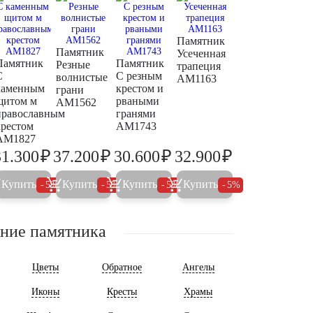
Памятник
Памятник
Усеченная
Памятник
Памятник
Резные
трапеция
С
С резным
волнистые
AM1163
каменным
крестом и
грани
щитом м
рваными
AM1562
православным
гранями
крестом
AM1743
AM1827
₽
₽
₽
₽
31.300
37.200
30.600
32.900
3.000
32.900
39.200
32.200
34.600
Купить
Купить
Купить
Купить
5%
5%
5%
5%
ние памятника
Цветы
Обратное
Ангелы
Иконы
Кресты
Храмы