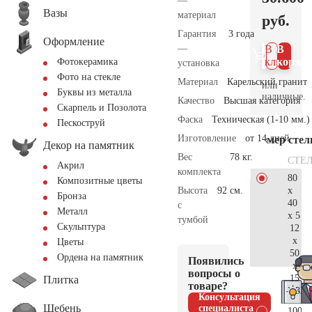
—
Вазы
материал
руб.
Гарантия
3 года
Оформление
—
В 1
В
клик
корзин
Фотокерамика
установка
Фото на стекле
Материал
Карельский гранит
или
Буквы из металла
наличные.
Качество
Высшая категория
Скарпель и Позолота
Фаска
Техническая (1-10 мм.)
Пескоструй
Изготовление
от 14 дней
Размер сте
Декор на памятник
Вес
78 кг.
СТЕ
Акрил
комплекта
80
Композитные цветы
x
Высота
92 см.
Бронза
40
с
Металл
x 5
тумбой
Скульптура
12
x
Цветы
50
Ордена на памятник
Появились
x
вопросы о
15
Плитка
товаре?
32.
Консультация
Щебень
специалиста
100