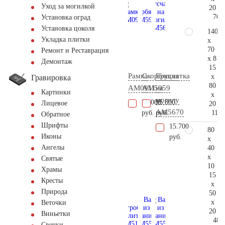
Уход за могилкой
20
76.
Установка оград
Установка цоколя
140
Укладка плитки
x
70
Ремонт и Реставрация
x 8
Демонтаж
15
Рамка
Скорбящая
Брусчатка
x
Гравировка
80
AM0911
AM5959
на
Картинки
x
могилу
23.000
95.800
Лицевое
20
AM5670
114.
руб.
руб.
Обратное
Шрифты
15.700
80
Иконы
руб.
x
Ангелы
40
x
Святые
10
Храмы
15
Кресты
x
Природа
50
x
Веточки
20
Виньетки
48.
Свечки