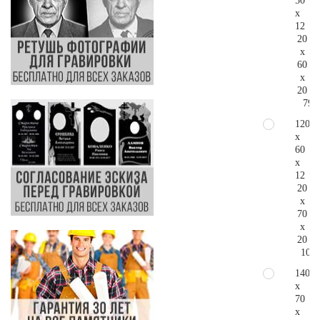
50
x
12
20
x
60
x
20
79.
120
x
60
x
12
20
x
70
x
20
104.
140
x
70
x