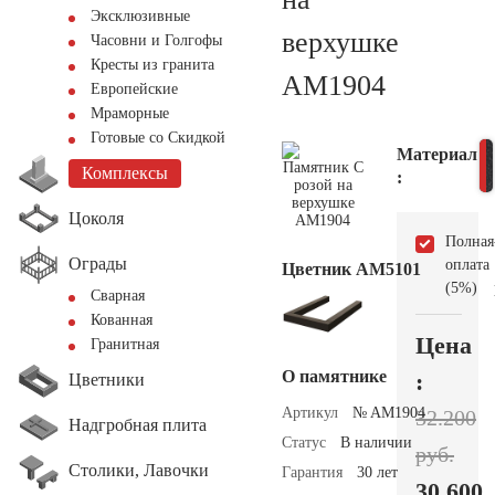
Эксклюзивные
верхушке
Часовни и Голгофы
Кресты из гранита
AM1904
Европейские
Мраморные
Готовые со Скидкой
Материал
Комплексы
:
Цоколя
Полная
Ограды
оплата
Цветник АМ5101
(5%)
Сварная
Кованная
Цена
Гранитная
О памятнике
:
Цветники
Артикул
№ AM1904
32.200
Надгробная плита
Статус
В наличии
руб.
Столики, Лавочки
Гарантия
30 лет
30.600