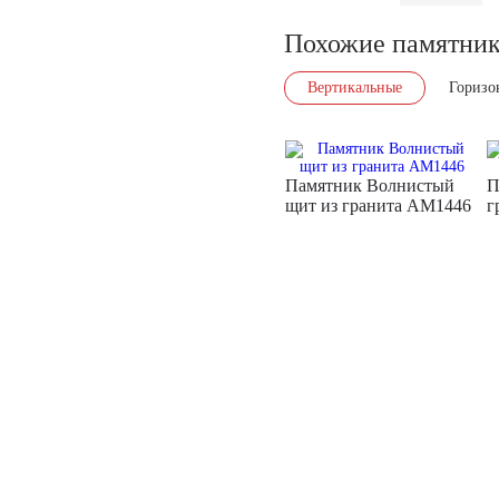
Похожие памятни
Вертикальные
Горизо
Памятник Волнистый
П
щит из гранита AM1446
г