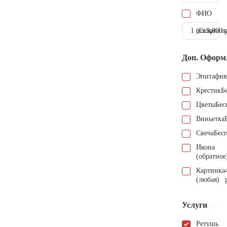
ФИО
1 шт.
(Скарпель
9.000 
Доп. Оформ
Эпитафия
Крестик
Б
Цветы
Бес
Виньетка
Свеча
Бес
Икона
(обратное
Картинка
(любая)
Услуги
Ретушь