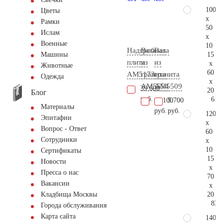
100
Цветы
x
Рамки
50
Ислам
x
Военные
10
Надгробная
Ваза
Ваза
15
Машины
плита
из
из
x
Животные
60
AM5173
гранита
гранита
Одежда
x
AM5554
AM5509
39.600
20
Блог
руб.
61.
11.100
5.700
Материалы
руб.
руб.
120
Эпитафии
x
Вопрос - Ответ
60
Сотрудники
x
10
Сертификаты
15
Новости
x
Пресса о нас
70
Вакансии
x
20
Кладбища Москвы
83.
Города обслуживания
Карта сайта
140