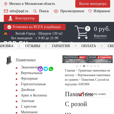
Москва и Московская область
Вызов менеджера
info@pqd.ru
Поиск
Просмотренное
Избранное
Конструктор
Установка на ВСЕХ кладбищах
0 руб.
0
0
Китай-Город - Шоурум 130 м2
Корзина
Без выходных : с 9:00 до 21:00
Выезд менеджера для
АНОВКА
ОТЗЫВЫ
ГАРАНТИЯ
ОПЛАТА
СК
оформления заказа
изготовление
Заказать выезд
памятников
+7 (495) 518-44-23
Памятники
Экономичные
Обратный звонок
Главная
>
Гранитные памятники на
Вертикальные
могилу
>
Вертикальные памятники
Фрезерные
из гранита
>
Памятник С розой на
Горизонтальные
верхушке AM1904
Двойные
Памятник
Создать эскиз
Арки и Колонны
Элитные
С розой
С крестом
на
Маленькие