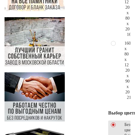
12
20
x
80
x
20
162.
160
x
80
x
12
20
x
90
x
20
215.
Выбор цвет
Без
цветн