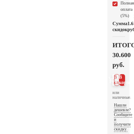
Полная
оплата
(5%)
Сумма
1.6
скидок
руб
ИТОГ
30.600
руб.
В 1
В
клик
корзин
или
наличные.
Нашли
дешевле?
Сообщите
и
получите
скидку.