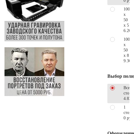
0 руб
100
x
50
x 5
6.200
100
x
50
x 8
9.300
Выбор поли
Все
стор
4.830
1
сторо
0 руб
Оформлени