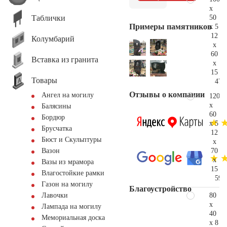
x
Таблички
50
Примеры памятников
x 5
12
Колумбарий
x
60
Вставка из гранита
x
15
Товары
47.
Отзывы о компании
Ангел на могилу
120
x
Балясины
60
Бордюр
x 5
Брусчатка
12
Бюст и Скульптуры
x
70
Вазон
x
Вазы из мрамора
15
Влагостойкие рамки
59.
Газон на могилу
Благоустройство
80
Лавочки
x
Лампада на могилу
40
Мемориальная доска
x 8