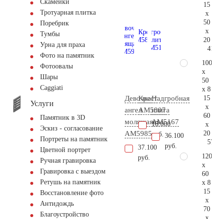
Скамейки
15
Тротуарная плитка
x
50
Поребрик
x
Тумбы
20
Урна для праха
41.
Фото на памятник
100
Фотоовалы
x
Шары
50
Сaggiati
x 8
15
Девочка
Крест
Надгробная
Услуги
x
ангел
AM5807
плита
60
Памятник в 3D
молящаяся
AM5167
16.000
x
Эскиз - согласование
20
AM5985
руб.
36.100
Портреты на памятник
57.
руб.
37.100
Цветной портрет
120
руб.
Ручная гравировка
x
Гравировка с выездом
60
Ретушь на памятник
x 8
15
Восстановление фото
x
Антидождь
70
Благоустройство
x