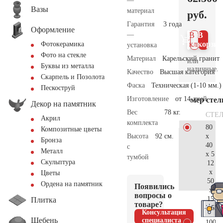
—
Вазы
материал
руб.
Гарантия
3 года
Оформление
—
В 1
В
клик
корзин
Фотокерамика
установка
Фото на стекле
Материал
Карельский гранит
или
Буквы из металла
наличные.
Качество
Высшая категория
Скарпель и Позолота
Фаска
Техническая (1-10 мм.)
Пескоструй
Изготовление
от 14 дней
Размер сте
Декор на памятник
Вес
78 кг.
СТЕ
Акрил
комплекта
80
Композитные цветы
x
Высота
92 см.
Бронза
40
с
Металл
x 5
тумбой
Скульптура
12
x
Цветы
50
Ордена на памятник
Появились
x
вопросы о
15
Плитка
товаре?
65.
Консультация
Щебень
специалиста
100