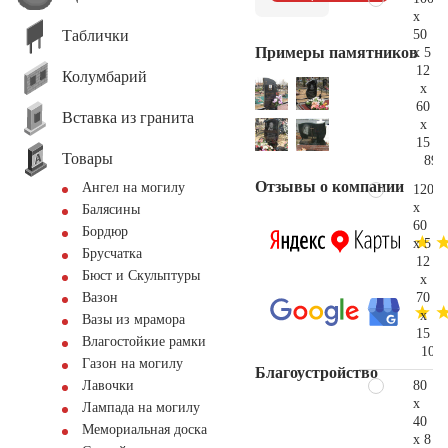
x
Таблички
50
Примеры памятников
x 5
12
Колумбарий
x
60
Вставка из гранита
x
15
Товары
89.
Отзывы о компании
Ангел на могилу
120
x
Балясины
60
Бордюр
x 5
Брусчатка
12
Бюст и Скульптуры
x
70
Вазон
x
Вазы из мрамора
15
Влагостойкие рамки
109.
Газон на могилу
Благоустройство
80
Лавочки
x
Лампада на могилу
40
Мемориальная доска
x 8