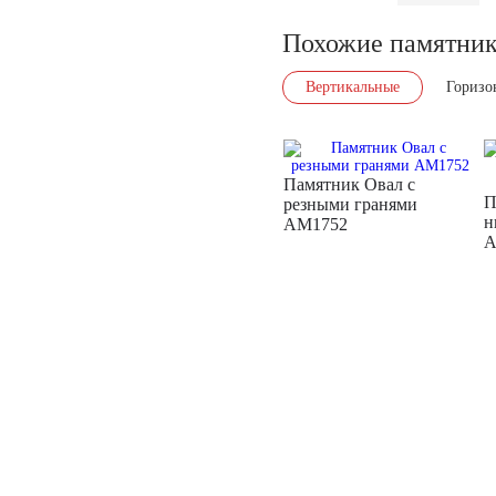
Похожие памятни
Вертикальные
Горизо
Памятник Овал с
П
резными гранями
н
AM1752
A