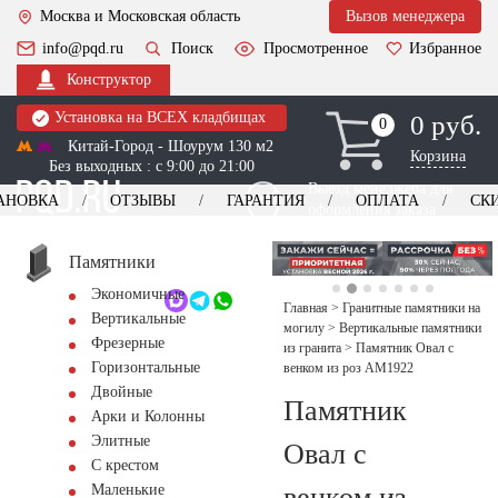
Москва и Московская область
Вызов менеджера
info@pqd.ru
Поиск
Просмотренное
Избранное
Конструктор
Установка на ВСЕХ кладбищах
0 руб.
0
0
Китай-Город - Шоурум 130 м2
Корзина
Без выходных : с 9:00 до 21:00
Выезд менеджера для
АНОВКА
ОТЗЫВЫ
ГАРАНТИЯ
ОПЛАТА
СК
оформления заказа
изготовление
Заказать выезд
памятников
+7 (495) 518-44-23
Памятники
Экономичные
Обратный звонок
Главная
>
Гранитные памятники на
Вертикальные
могилу
>
Вертикальные памятники
Фрезерные
из гранита
>
Памятник Овал с
Горизонтальные
венком из роз AM1922
Двойные
Памятник
Арки и Колонны
Элитные
Овал с
С крестом
венком из
Маленькие