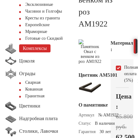
Эксклюзивные
роз
Часовни и Голгофы
Кресты из гранита
AM1922
Европейские
Мраморные
Готовые со Скидкой
Материал
Комплексы
:
Цоколя
Полная
Ограды
оплата
Цветник АМ5101
(5%)
Сварная
Кованная
Цена
Гранитная
О памятнике
:
Цветники
Артикул
№ AM1922
65.800
Надгробная плита
Статус
В наличии
руб.
Столики, Лавочки
Гарантия
30 лет
62.500