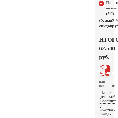
Полная
оплата
(5%)
Сумма
3.2
скидок
руб
ИТОГ
62.500
руб.
В 1
В
клик
корзин
или
наличные.
Нашли
дешевле?
Сообщите
и
получите
скидку.