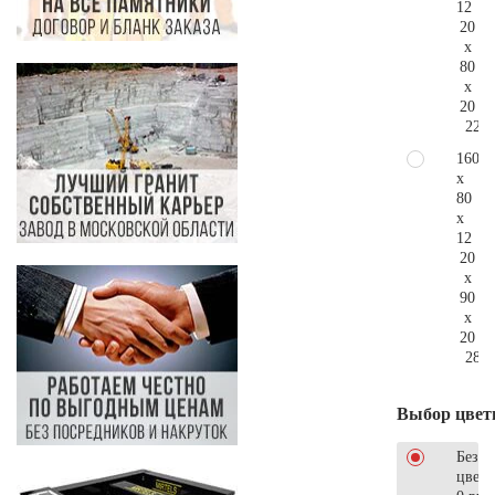
12
20
x
80
x
20
221.
160
x
80
x
12
20
x
90
x
20
283.
Выбор цвет
Без
цветн