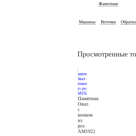
Животные
Машины
Веточки
Обратно
Просмотренные т
Памятник
Овал
с
венком
из
роз
AM1922