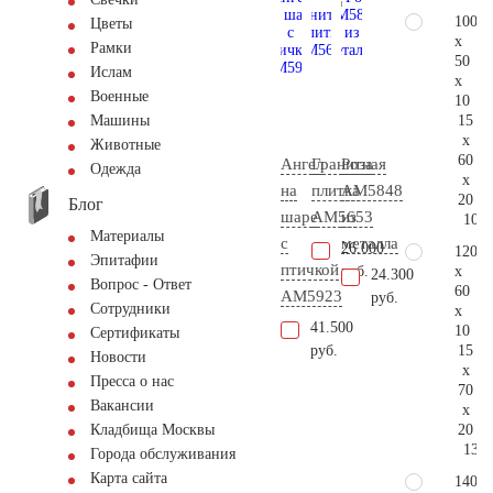
100
Цветы
x
Рамки
50
Ислам
x
Военные
10
15
Машины
x
Животные
60
Ангел
Гранитная
Роза
Одежда
x
на
плитка
AM5848
20
Блог
шаре
AM5653
из
103.
Материалы
с
металла
26.000
120
Эпитафии
птичкой
x
руб.
24.300
Вопрос - Ответ
60
AM5923
руб.
Сотрудники
x
41.500
10
Сертификаты
15
руб.
Новости
x
Пресса о нас
70
Вакансии
x
20
Кладбища Москвы
134.
Города обслуживания
Карта сайта
140