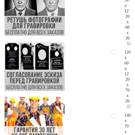
50
x
12
20
x
60
x
20
121.
120
x
60
x
12
20
x
70
x
20
155.
140
x
70
x