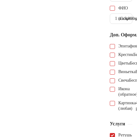
ФИО
1 шт.
(Скарпель
9.000 
Доп. Оформ
Эпитафия
Крестик
Б
Цветы
Бес
Виньетка
Свеча
Бес
Икона
(обратное
Картинка
(любая)
Услуги
Ретушь