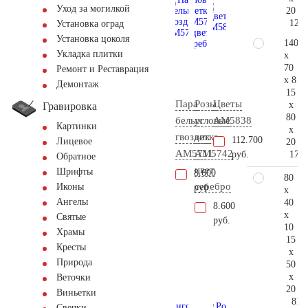
Уход за могилкой
20
126.
Установка оград
Установка цоколя
140
Укладка плитки
x
70
Ремонт и Реставрация
x 8
Демонтаж
15
Пара
Розы
Цветы
x
Гравировка
80
белых
угловые
AM5838
Картинки
x
гвоздик
ветка
112.700
Лицевое
20
AM5711
AM5742
173.
руб.
Обратное
цвет
Шрифты
8.600
80
серебро
Иконы
руб.
x
Ангелы
40
8.600
x
Святые
руб.
10
Храмы
15
Кресты
x
Природа
50
x
Веточки
20
Виньетки
81.
Свечки