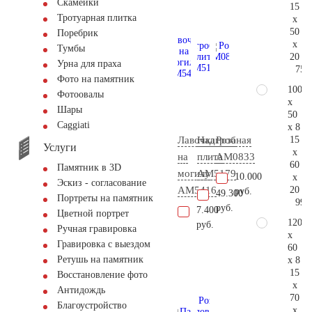
Скамейки
15
Тротуарная плитка
x
50
Поребрик
x
Тумбы
20
Урна для праха
75.
Фото на памятник
100
Фотоовалы
x
Шары
50
Сaggiati
x 8
15
Лавочка
Надгробная
Роза
Услуги
x
на
плита
AM0833
60
Памятник в 3D
могилу
AM5179
10.000
x
Эскиз - согласование
20
AM5416
руб.
49.300
Портреты на памятник
99.
руб.
7.400
Цветной портрет
120
руб.
Ручная гравировка
x
Гравировка с выездом
60
Ретушь на памятник
x 8
15
Восстановление фото
x
Антидождь
70
Благоустройство
x