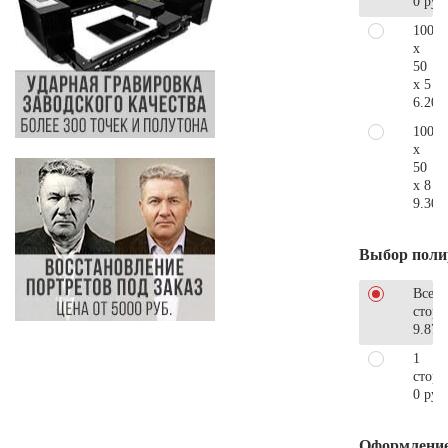
0 руб
100
x
50
x 5
6.200
100
x
50
x 8
9.300
Выбор поли
Все
стор
9.870
1
сторо
0 руб
Оформлени