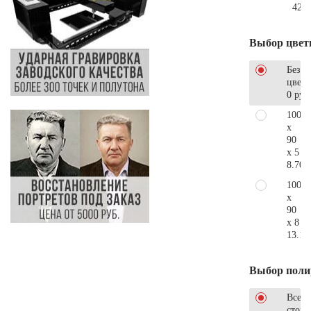
425.
Выбор цвет
Без
цветн
0 руб
100
x
90
x 5
8.700
100
x
90
x 8
13.10
Выбор поли
Все
стор