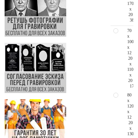
170
x
20
384.
70
x
100
x
12
20
x
110
x
20
179.
80
x
120
x
12
20
x
130