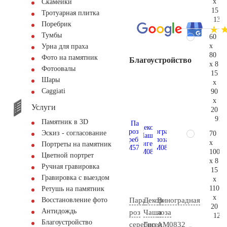
x
Скамейки
15
Тротуарная плитка
139.
Поребрик
Тумбы
60
x
Урна для праха
80
Фото на памятник
Благоустройство
x 8
Фотоовалы
15
Шары
x
Сaggiati
90
x
Услуги
20
91.
Памятник в 3D
Эскиз - согласование
70
x
Портреты на памятник
100
Цветной портрет
x 8
Ручная гравировка
15
Гравировка с выездом
x
110
Ретушь на памятник
x
Пара
Декор
Виноградная
Восстановление фото
20
Антидождь
роз
Чаша
лоза
123.
Благоустройство
серебро
Гигеи
AM0832