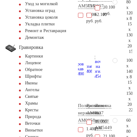
80
Уход за могилкой
AM5715
AM0807
10.100
x
Установка оград
120
руб.
8.600
62.100
Установка цоколя
x 8
руб.
руб.
15
Укладка плитки
x
Ремонт и Реставрация
130
Демонтаж
x
20
Гравировка
158.
Картинки
100
Лицевое
x
Обратное
140
Шрифты
x 8
15
Иконы
x
Ангелы
150
Святые
x
Храмы
20
Полированная
Распятие
Лавочка
223.
Кресты
нержавейка
AM0837
на
Природа
AM0058
могилу
60
46.000
Веточки
x
AM5449
руб.
1.400
Виньетки
80
руб.
21.100
x
Свечки