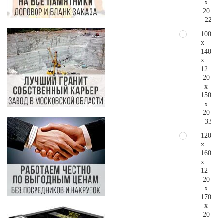
x
20
225.
100
x
140
x
12
20
x
150
x
20
336.
120
x
160
x
12
20
x
170
x
20