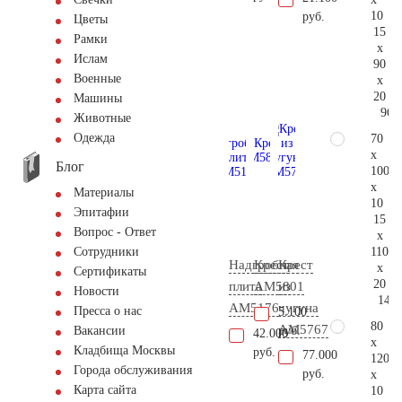
10
руб.
Цветы
15
Рамки
x
Ислам
90
Военные
x
20
Машины
96.
Животные
Одежда
70
x
Блог
100
x
Материалы
10
Эпитафии
15
Вопрос - Ответ
x
110
Сотрудники
Надгробная
Крест
Крест
x
Сертификаты
20
плита
AM5801
из
Новости
145.
AM5176
чугуна
Пресса о нас
5.100
80
AM5767
руб.
Вакансии
42.000
x
Кладбища Москвы
руб.
77.000
120
Города обслуживания
руб.
x
Карта сайта
10