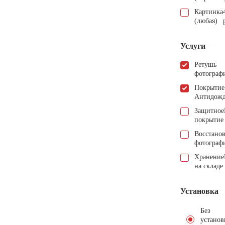
Картинка
(любая)
Услуги
Ретушь
фотограф
Покрытие
Антидож
Защитное
покрытие
Восстано
фотограф
Хранение
на складе
Установка
Без
установ