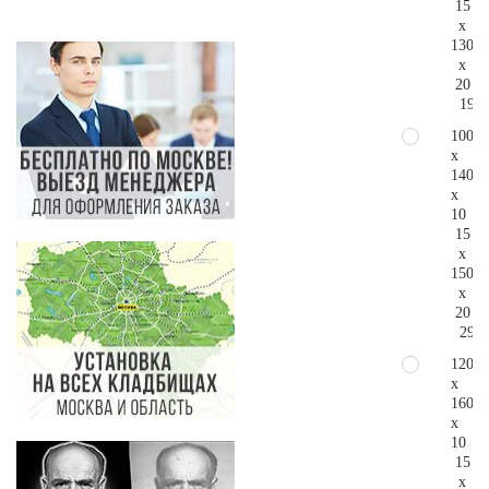
15
x
130
x
20
190.
100
x
140
x
10
15
x
150
x
20
298.
120
x
160
x
10
15
x