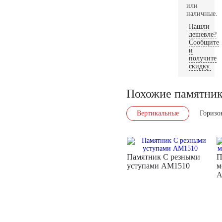
или
наличные.
Нашли
дешевле?
Сообщите
и
получите
скидку.
Похожие памятни
Вертикальные
Горизо
Памятник С резными
П
уступами AM1510
м
A