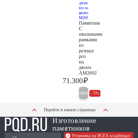
Памятник
С
овальными
рамками
из
резных
роз
на
двоих
AM2692
₽
71.300
75.100
Купить
5%
Перейти в начало страницы
Изготовление
памятников
Установка на ВСЕХ кладбищах