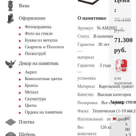
Вазы
:
Оформление
О памятнике
75.100
Фотокерамика
Артикул
№ AM2692
руб.
Фото на стекле
Статус
В наличии
71.300
Буквы из металла
Гарантия
30 лет
Скарпель и Позолота
руб.
—
Пескоструй
материал
В 1
В
Декор на памятник
Гарантия
3 года
клик
корзин
—
Акрил
или
установка
Композитные цветы
наличные.
Бронза
Материал
Карельский гранит
Металл
Качество
Высшая категория
Скульптура
Размер сте
Полировка
Все стороны
Цветы
СТЕ
Фаска
Техническая (1-10 мм.)
Ордена на памятник
60
Изготовление
от 14 дней
Плитка
x
Вес
126 кг.
80
комплекта
Щебень
x 5