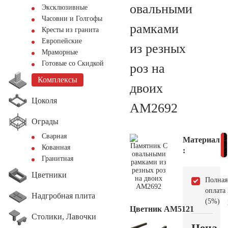
овальными
Эксклюзивные
Часовни и Голгофы
рамками
Кресты из гранита
Европейские
из резных
Мраморные
Готовые со Скидкой
роз на
Комплексы
двоих
Цоколя
AM2692
Ограды
Сварная
Материал
Кованная
:
Гранитная
Цветники
Полная
оплата
Надгробная плита
(5%)
Цветник АМ5121
Столики, Лавочки
Цена