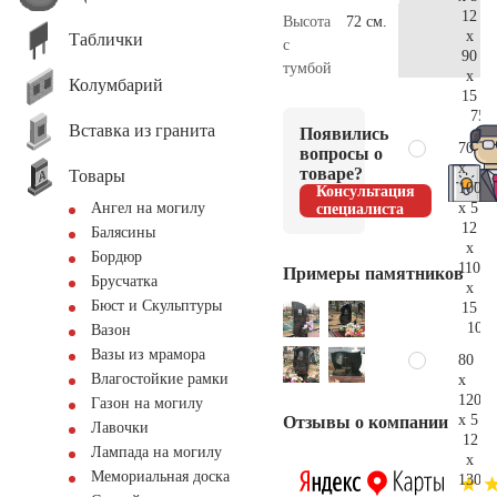
12
Высота
72 см.
x
Таблички
с
90
тумбой
x
Колумбарий
15
75.
Вставка из гранита
Появились
70
вопросы о
x
товаре?
Товары
100
Консультация
x 5
Ангел на могилу
специалиста
12
Балясины
x
Бордюр
110
Примеры памятников
Брусчатка
x
Бюст и Скульптуры
15
101.
Вазон
Вазы из мрамора
80
Влагостойкие рамки
x
120
Газон на могилу
x 5
Отзывы о компании
Лавочки
12
Лампада на могилу
x
Мемориальная доска
130