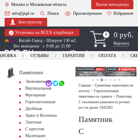
Москва и Московская область
Вызов менеджера
info@pqd.ru
Поиск
Просмотренное
Избранное
Конструктор
Установка на ВСЕХ кладбищах
0 руб.
0
0
Китай-Город - Шоурум 130 м2
Корзина
Без выходных : с 9:00 до 21:00
Выезд менеджера для
АНОВКА
ОТЗЫВЫ
ГАРАНТИЯ
ОПЛАТА
СК
оформления заказа
изготовление
Заказать выезд
памятников
+7 (495) 518-44-23
Памятники
Экономичные
Обратный звонок
Главная
>
Гранитные памятники на
Вертикальные
могилу
>
Горизонтальные
Фрезерные
памятники из гранита
>
Памятник
Горизонтальные
С овальными рамками из резных
роз на двоих AM2692
Двойные
Арки и Колонны
Памятник
Элитные
С крестом
С
Маленькие