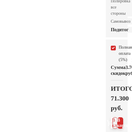
Полировка
все
стороны
Самовывоз
Подитог
Полная
оплата
(5%)
Сумма
3.7
скидок
руб
ИТОГ
71.300
руб.
В 1
В
клик
корзин