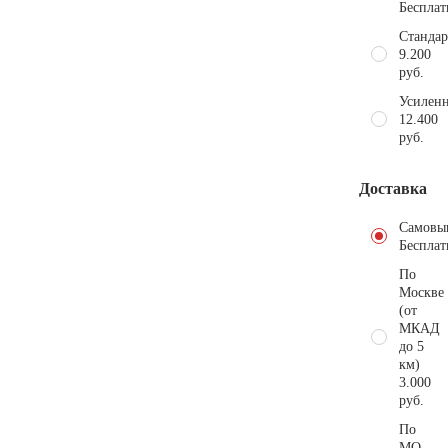
Бесплат
Стандар
9.200
руб.
Усиленн
12.400
руб.
Доставка
Самовы
Бесплат
По
Москве
(от
МКАД
до 5
км)
3.000
руб.
По
МО