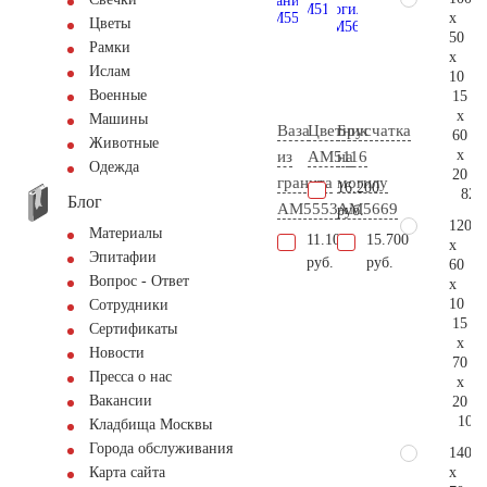
x
Цветы
50
Рамки
x
Ислам
10
Военные
15
x
Машины
Ваза
Цветник
Брусчатка
60
Животные
x
из
AM5116
на
Одежда
20
гранита
могилу
16.200
82.
Блог
AM5553
AM5669
руб.
120
Материалы
11.100
15.700
x
Эпитафии
руб.
руб.
60
Вопрос - Ответ
x
10
Сотрудники
15
Сертификаты
x
Новости
70
Пресса о нас
x
Вакансии
20
108.
Кладбища Москвы
Города обслуживания
140
x
Карта сайта