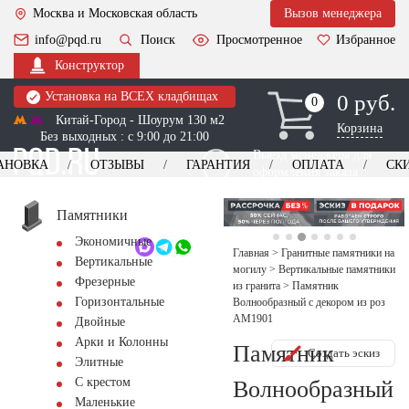
Москва и Московская область
Вызов менеджера
info@pqd.ru
Поиск
Просмотренное
Избранное
Конструктор
Установка на ВСЕХ кладбищах
0 руб.
0
0
Китай-Город - Шоурум 130 м2
Корзина
Без выходных : с 9:00 до 21:00
Выезд менеджера для
АНОВКА
ОТЗЫВЫ
ГАРАНТИЯ
ОПЛАТА
СК
оформления заказа
изготовление
Заказать выезд
памятников
+7 (495) 518-44-23
Памятники
Экономичные
Обратный звонок
Главная
>
Гранитные памятники на
Вертикальные
могилу
>
Вертикальные памятники
Фрезерные
из гранита
>
Памятник
Горизонтальные
Волнообразный с декором из роз
AM1901
Двойные
Арки и Колонны
Памятник
Создать эскиз
Элитные
С крестом
Волнообразный
Маленькие