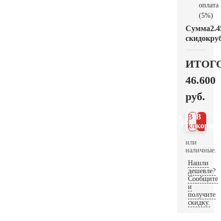
оплата
(5%)
Сумма
2.4
скидок
руб
ИТОГ
46.600
руб.
В 1
В
клик
корзин
или
наличные.
Нашли
дешевле?
Сообщите
и
получите
скидку.