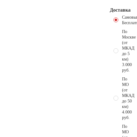
Доставка
Самовы
Бесплат
По
Москве
(от
МКАД
до 5
км)
3.000
руб.
По
МО
(от
МКАД
до 50
км)
4.000
руб.
По
МО