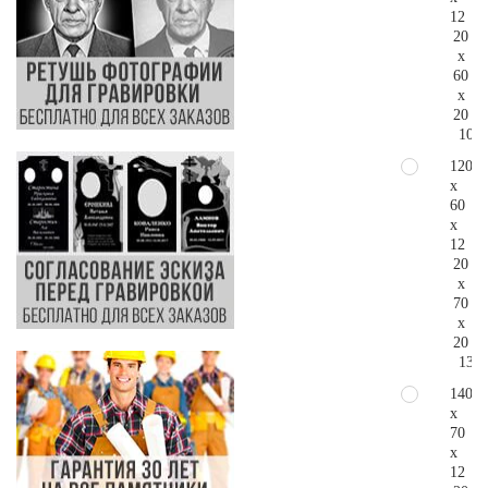
12
20
x
60
x
20
100.
120
x
60
x
12
20
x
70
x
20
130.
140
x
70
x
12