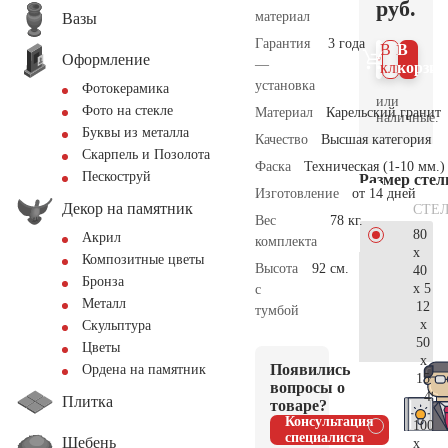
руб.
материал
Вазы
Гарантия
3 года
В 1
В
Оформление
—
клик
корзин
установка
Фотокерамика
или
Фото на стекле
Материал
Карельский гранит
наличные.
Буквы из металла
Качество
Высшая категория
Скарпель и Позолота
Фаска
Техническая (1-10 мм.)
Пескоструй
Размер сте
Изготовление
от 14 дней
Декор на памятник
СТЕ
Вес
78 кг.
80
Акрил
комплекта
x
Композитные цветы
Высота
92 см.
40
Бронза
x 5
с
Металл
12
тумбой
x
Скульптура
50
Цветы
x
Появились
Ордена на памятник
15
вопросы о
49.
Плитка
товаре?
Консультация
100
специалиста
Щебень
x