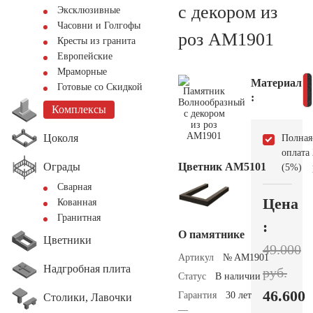
с декором из
Эксклюзивные
Часовни и Голгофы
роз AM1901
Кресты из гранита
Европейские
Мраморные
Материал
Готовые со Скидкой
:
Комплексы
Цоколя
Полная
оплата
Ограды
Цветник АМ5101
(5%)
Сварная
Цена
Кованная
Гранитная
:
О памятнике
Цветники
49.000
Артикул
№ AM1901
Надгробная плита
руб.
Статус
В наличии
46.600
Гарантия
30 лет
Столики, Лавочки
—