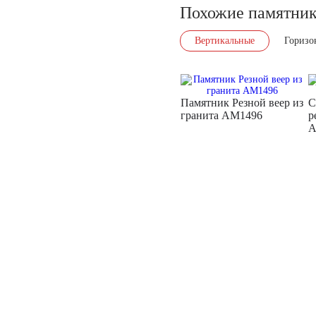
Похожие памятни
Вертикальные
Горизо
Памятник Резной веер из
С
гранита AM1496
р
A