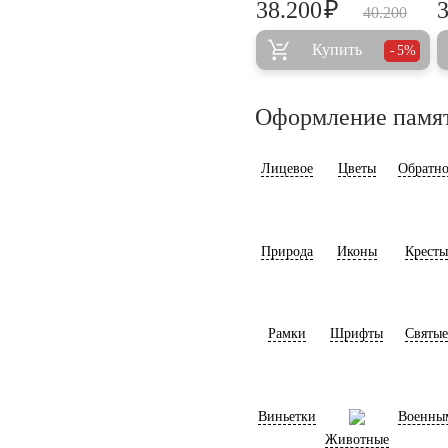
₽
38.200
40.200
Купить
5%
Оформление памя
Лицевое
Цветы
Обратно
Природа
Иконы
Кресты
Рамки
Шрифты
Святые
Виньетки
Военны
Животные