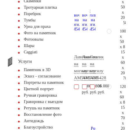
Скамейки
x
50
Тротуарная плитка
x
Поребрик
20
Тумбы
58.
Урна для праха
100
Фото на памятник
x
Фотоовалы
50
Шары
x 8
15
Сaggiati
Лавочка
Лавочка
Столик
x
Услуги
60
на
на
на
x
Памятник в 3D
могилу
могилу
могилу
20
Эскиз - согласование
AM5445
AM5439
AM5428
78.
Портреты на памятник
30.800
38.800
16.000
120
Цветной портрет
x
руб.
руб.
руб.
Ручная гравировка
60
Гравировка с выездом
x 8
15
Ретушь на памятник
x
Восстановление фото
70
Антидождь
x
Благоустройство
20