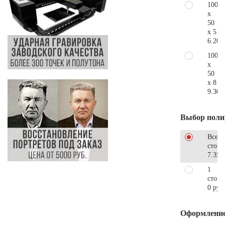
100
x
50
x 5
6.200
100
x
50
x 8
9.300
Выбор поли
Все
стор
7.350
1
сторо
0 руб
Оформлени