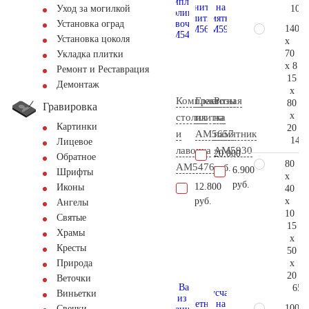
101.
Уход за могилкой
Установка оград
140
Установка цоколя
x
70
Укладка плитки
x 8
Ремонт и Реставрация
15
Демонтаж
x
Комплект
Гранитная
Розы
80
Гравировка
x
столик
плитка
на
Картинки
20
и
AM5657
памятник
143.
Лицевое
лавочка
AM5930
20.000
Обратное
80
АМ5476
руб.
6.900
Шрифты
x
руб.
12.800
Иконы
40
x
руб.
Ангелы
10
Святые
15
Храмы
x
Кресты
50
x
Природа
20
Веточки
65.
Виньетки
100
Свечки