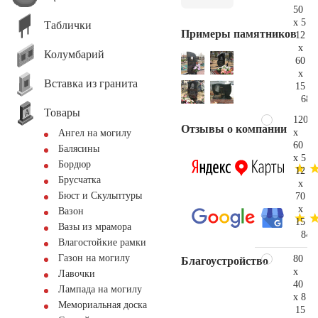
50
x 5
Таблички
Примеры памятников
12
x
Колумбарий
60
x
Вставка из гранита
15
68.
Товары
120
Отзывы о компании
x
Ангел на могилу
60
Балясины
x 5
Бордюр
12
Брусчатка
x
Бюст и Скульптуры
70
x
Вазон
15
Вазы из мрамора
84.
Влагостойкие рамки
Газон на могилу
80
Благоустройство
x
Лавочки
40
Лампада на могилу
x 8
Мемориальная доска
15