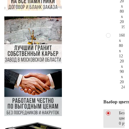
20
x
80
x
20
192.
160
x
80
x
12
20
x
90
x
20
249.
Выбор цвет
Без
цветн
0 руб