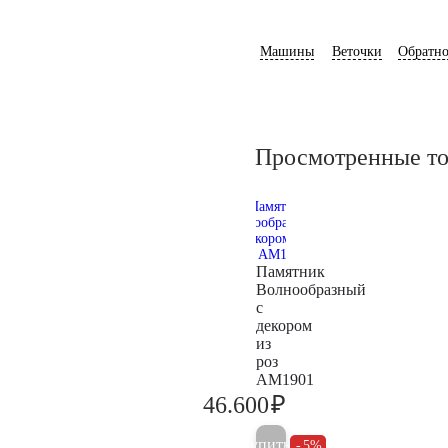
Машины
Веточки
Обратно
Просмотренные т
Памятник
Волнообразный
с
декором
из
роз
AM1901
₽
46.600
49.000
Купить
5%