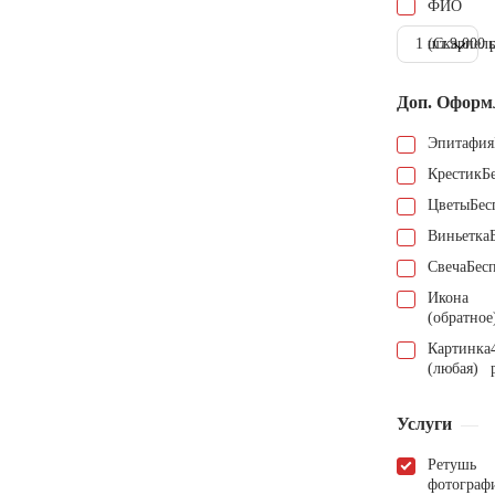
ФИО
1 шт.
(Скарпель
9.000 
Доп. Оформ
Эпитафия
Крестик
Б
Цветы
Бес
Виньетка
Свеча
Бес
Икона
(обратное
Картинка
(любая)
Услуги
Ретушь
фотограф