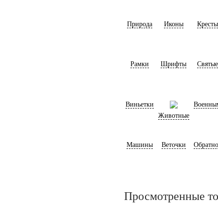
Природа
Иконы
Кресты
Рамки
Шрифты
Святые
Виньетки
Военны
Животные
Машины
Веточки
Обратно
Просмотренные т