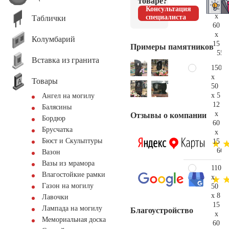
товаре?
12
Консультация
x
специалиста
Таблички
60
x
Колумбарий
15
Примеры памятников
55.
Вставка из гранита
150
x
Товары
50
x 5
Ангел на могилу
12
Балясины
x
Отзывы о компании
Бордюр
60
Брусчатка
x
Бюст и Скульптуры
15
66.
Вазон
Вазы из мрамора
110
Влагостойкие рамки
x
Газон на могилу
50
x 8
Лавочки
15
Лампада на могилу
Благоустройство
x
Мемориальная доска
60