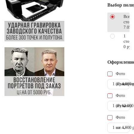
Выбор поли
Все
стор
7.050
1
сторо
0 руб
Оформлени
Фото
1 шт.
(Гравиров
4.900 
Фото
1 шт.
(Ручное)
12.000
Фото
1 шт.
на
4.900 