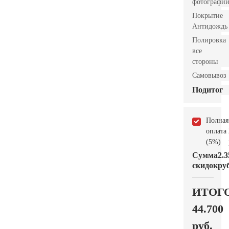
фотографи
Покрытие
Антидождь
Полировка
все
стороны
Самовывоз
Подитог
Полная
оплата
(5%)
Сумма
2.3
скидок
руб
ИТОГ
44.700
руб.