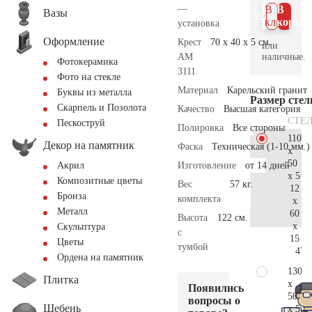
—
В 1
В
Вазы
клик
корзин
установка
Оформление
Крест
70 x 40 x 5 см.
или
наличные.
AM
Фотокерамика
3111
Фото на стекле
Материал
Карельский гранит
Буквы из металла
Размер сте
Скарпель и Позолота
Качество
Высшая категория
СТЕ
Пескоструй
Полировка
Все стороны
110
Декор на памятник
Фаска
Техническая (1-10 мм.)
x
50
Изготовление
от 14 дней
Акрил
x 5
Композитные цветы
Вес
57 кг.
12
Бронза
комплекта
x
Металл
60
Высота
122 см.
x
Скульптура
с
15
Цветы
тумбой
47.
Ордена на памятник
130
Плитка
x
Появились
50
вопросы о
Щебень
x 5