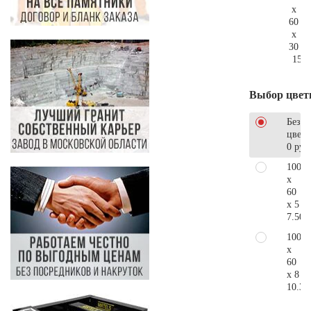
x
60
x
30
157.
Выбор цвет
Без
цветн
0 руб
100
x
60
x 5
7.500
100
x
60
x 8
10.30