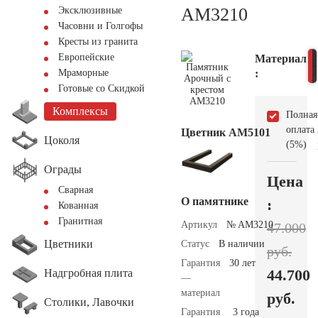
AM3210
Эксклюзивные
Часовни и Голгофы
Кресты из гранита
Европейские
Материал
:
Мраморные
Готовые со Скидкой
Комплексы
Полная
оплата
Цветник АМ5101
Цоколя
(5%)
Ограды
Цена
Сварная
О памятнике
:
Кованная
Гранитная
Артикул
№ AM3210
47.000
Цветники
Статус
В наличии
руб.
Гарантия
30 лет
44.700
Надгробная плита
—
материал
руб.
Столики, Лавочки
Гарантия
3 года