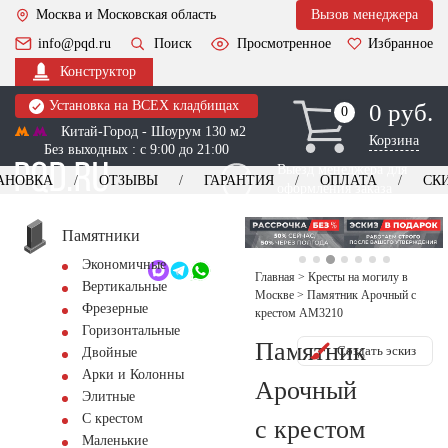
Москва и Московская область
Вызов менеджера
info@pqd.ru
Поиск
Просмотренное
Избранное
Конструктор
Установка на ВСЕХ кладбищах
0 руб.
0
0
Китай-Город - Шоурум 130 м2
Корзина
Без выходных : с 9:00 до 21:00
Выезд менеджера для
АНОВКА
ОТЗЫВЫ
ГАРАНТИЯ
ОПЛАТА
СК
оформления заказа
изготовление
Заказать выезд
памятников
+7 (495) 518-44-23
Памятники
Экономичные
Обратный звонок
Главная
>
Кресты на могилу в
Вертикальные
Москве
>
Памятник Арочный с
Фрезерные
крестом AM3210
Горизонтальные
Памятник
Создать эскиз
Двойные
Арки и Колонны
Арочный
Элитные
С крестом
с крестом
Маленькие