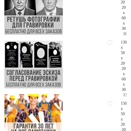
20
20
x
60
x
30
108.
130
x
50
x
20
20
x
60
x
30
132.
150
x
50
x
20
20