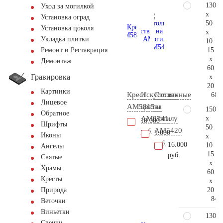
130
Уход за могилкой
x
Установка оград
50
Установка цоколя
x
Укладка плитки
10
15
Ремонт и Реставрация
x
Демонтаж
60
Гравировка
x
20
Картинки
Крест
Искусственные
Столик
68.
Лицевое
AM5815
цветы
на
150
Обратное
x
AM0741
могилу
10.000
Шрифты
50
AM5420
руб.
1.000
Иконы
x
руб.
16.000
10
Ангелы
15
руб.
Святые
x
Храмы
60
Кресты
x
20
Природа
84.
Веточки
Виньетки
130
Свечки