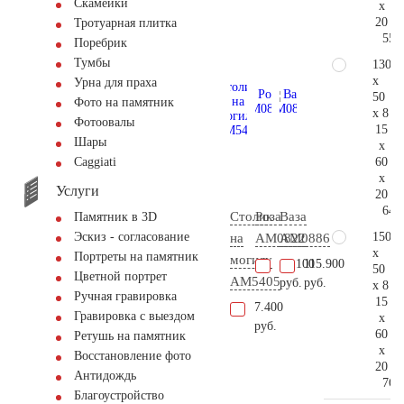
Скамейки
x
20
Тротуарная плитка
55.
Поребрик
Тумбы
130
x
Урна для праха
50
Фото на памятник
x 8
Фотоовалы
15
Шары
x
60
Сaggiati
x
Услуги
20
64.
Столик
Роза
Ваза
Памятник в 3D
150
Эскиз - согласование
на
AM0822
AM0886
x
Портреты на памятник
могилу
62.100
115.900
50
Цветной портрет
AM5405
руб.
руб.
x 8
Ручная гравировка
15
7.400
Гравировка с выездом
x
руб.
60
Ретушь на памятник
x
Восстановление фото
20
Антидождь
76.
Благоустройство