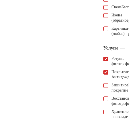
Свеча
Бес
Икона
(обратное
Картинка
(любая)
Услуги
Ретушь
фотограф
Покрытие
Антидож
Защитное
покрытие
Восстано
фотограф
Хранение
на складе