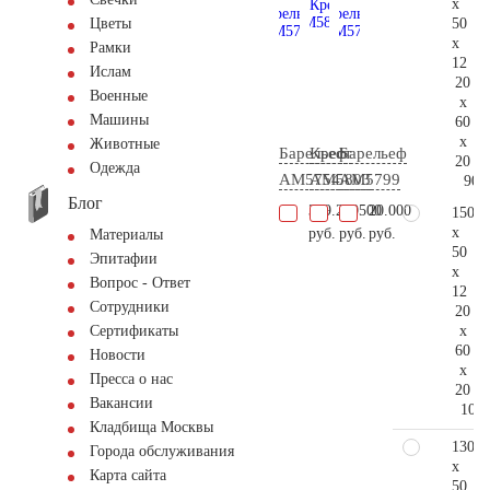
x
50
Цветы
x
Рамки
12
Ислам
20
Военные
x
Машины
60
x
Животные
Барельеф
Крест
Барельеф
20
Одежда
AM5754
AM5803
AM5799
90.
Блог
319.200
34.500
20.000
150
x
руб.
руб.
руб.
Материалы
50
Эпитафии
x
Вопрос - Ответ
12
Сотрудники
20
x
Сертификаты
60
Новости
x
Пресса о нас
20
Вакансии
103.
Кладбища Москвы
130
Города обслуживания
x
Карта сайта
50