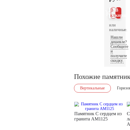
В 1
В
клик
корзин
или
наличные.
Нашли
дешевле?
Сообщите
и
получите
скидку.
Похожие памятни
Вертикальные
Горизо
Памятник С сердцем из
С
гранита AM1125
л
A