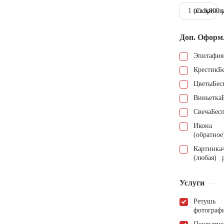
1 шт.
(Скарпель
9.000 
Доп. Оформ
Эпитафия
Крестик
Б
Цветы
Бес
Виньетка
Свеча
Бес
Икона
(обратное
Картинка
(любая)
Услуги
Ретушь
фотограф