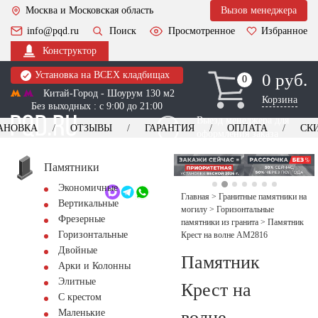
Москва и Московская область
Вызов менеджера
info@pqd.ru
Поиск
Просмотренное
Избранное
Конструктор
Установка на ВСЕХ кладбищах
0 руб.
0
0
Китай-Город - Шоурум 130 м2
Корзина
Без выходных : с 9:00 до 21:00
Выезд менеджера для
АНОВКА
ОТЗЫВЫ
ГАРАНТИЯ
ОПЛАТА
СК
оформления заказа
изготовление
Заказать выезд
памятников
+7 (495) 518-44-23
Памятники
Экономичные
Обратный звонок
Главная
>
Гранитные памятники на
Вертикальные
могилу
>
Горизонтальные
Фрезерные
памятники из гранита
>
Памятник
Горизонтальные
Крест на волне AM2816
Двойные
Памятник
Арки и Колонны
Элитные
Крест на
С крестом
волне
Маленькие