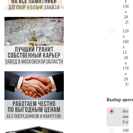
x
150
x
20
295.
120
x
160
x
12
20
x
170
x
20
378.
Выбор цвет
Без
цветн
0 руб
100