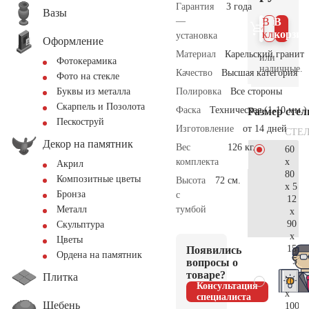
Гарантия
3 года
Вазы
—
В 1
В
клик
корзин
установка
Оформление
Материал
Карельский гранит
или
Фотокерамика
наличные.
Качество
Высшая категория
Фото на стекле
Полировка
Все стороны
Буквы из металла
Скарпель и Позолота
Фаска
Техническая (1-10 мм.)
Размер сте
Пескоструй
Изготовление
от 14 дней
СТЕ
Декор на памятник
Вес
126 кг.
60
x
комплекта
Акрил
80
Композитные цветы
Высота
72 см.
x 5
Бронза
с
12
тумбой
Металл
x
90
Скульптура
x
Цветы
15
Появились
Ордена на памятник
51.
вопросы о
товаре?
Плитка
70
Консультация
x
специалиста
Щебень
100