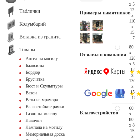
x 5
12
Таблички
Примеры памятников
x
110
Колумбарий
x
15
Вставка из гранита
72.
80
Товары
x
Отзывы о компании
120
Ангел на могилу
x 5
Балясины
12
Бордюр
x
Брусчатка
130
Бюст и Скульптуры
x
15
Вазон
106.
Вазы из мрамора
Влагостойкие рамки
60
Благоустройство
Газон на могилу
x
80
Лавочки
x 8
Лампада на могилу
15
Мемориальная доска
x