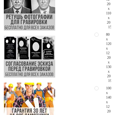
20
x
110
x
20
151.
80
x
120
x
12
20
x
130
x
20
191.
100
x
140
x
12
20