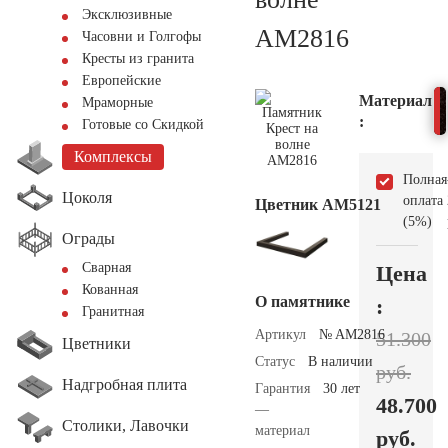
Эксклюзивные
AM2816
Часовни и Голгофы
Кресты из гранита
Европейские
Материал
Мраморные
:
Готовые со Скидкой
Комплексы
Полная
Цоколя
оплата
Цветник АМ5121
(5%)
Ограды
Сварная
Цена
Кованная
О памятнике
:
Гранитная
Артикул
№ AM2816
51.300
Цветники
Статус
В наличии
руб.
Надгробная плита
Гарантия
30 лет
48.700
—
Столики, Лавочки
материал
руб.