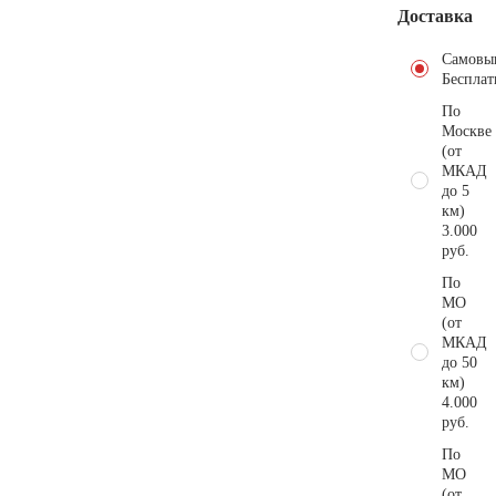
Доставка
Самовы
Бесплат
По
Москве
(от
МКАД
до 5
км)
3.000
руб.
По
МО
(от
МКАД
до 50
км)
4.000
руб.
По
МО
(от