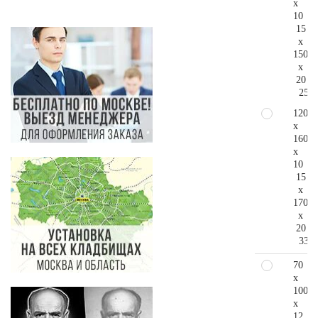
x
10
15
x
150
x
20
257.
120
x
160
x
10
15
x
170
x
20
337.
70
x
100
x
12