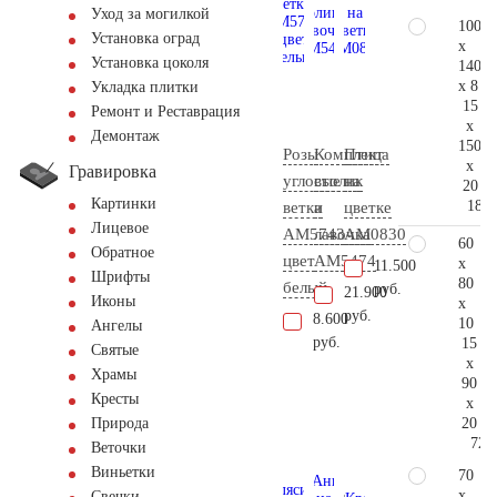
Уход за могилкой
100
Установка оград
x
Установка цоколя
140
x 8
Укладка плитки
15
Ремонт и Реставрация
x
Демонтаж
150
Розы
Комплект
Птица
x
Гравировка
угловые
столик
на
20
Картинки
183.
ветка
и
цветке
Лицевое
AM5743
лавочка
AM0830
60
Обратное
цвет
АМ5474
x
11.500
Шрифты
80
белый
руб.
21.900
Иконы
x
руб.
8.600
10
Ангелы
руб.
15
Святые
x
Храмы
90
Кресты
x
20
Природа
72.
Веточки
Виньетки
70
x
Свечки