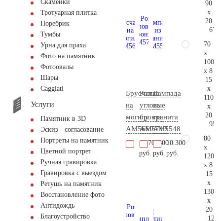
Скамейки
90
x
Тротуарная плитка
20
Поребрик
67.
Тумбы
70
Урна для праха
x
Фото на памятник
100
Фотоовалы
x 8
Шары
15
x
Сaggiati
Брусчатка
Розы
Лампада
110
Услуги
на
угловые
из
x
20
могилу
бронза
гранита
Памятник в 3D
95.
AM5669
AM5719
AM5548
Эскиз - согласование
80
Портреты на памятник
15.700
8.600
10.300
x
Цветной портрет
руб.
руб.
руб.
120
Ручная гравировка
x 8
Гравировка с выездом
15
x
Ретушь на памятник
130
Восстановление фото
x
Антидождь
20
Благоустройство
125.