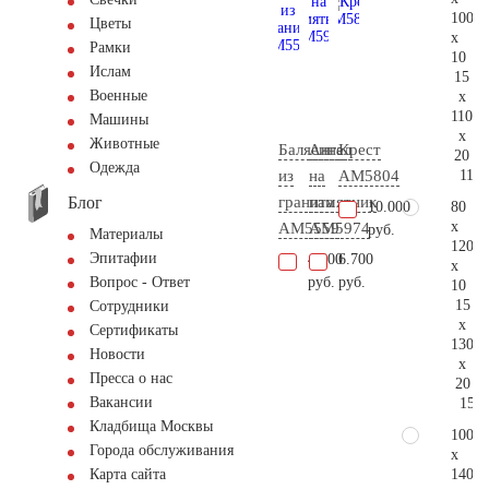
100
Цветы
x
Рамки
10
Ислам
15
Военные
x
110
Машины
x
Животные
Балясина
Ангел
Крест
20
Одежда
116.
из
на
AM5804
Блог
гранита
памятник
80
10.000
x
AM5559
AM5974
руб.
Материалы
120
Эпитафии
4.000
6.700
x
руб.
руб.
Вопрос - Ответ
10
15
Сотрудники
x
Сертификаты
130
Новости
x
Пресса о нас
20
Вакансии
156.
Кладбища Москвы
100
Города обслуживания
x
140
Карта сайта