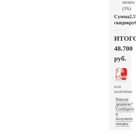
оплата
(5%)
Сумма
2.5
скидок
руб
ИТОГ
48.700
руб.
В 1
В
клик
корзин
или
наличные.
Нашли
дешевле?
Сообщите
и
получите
скидку.