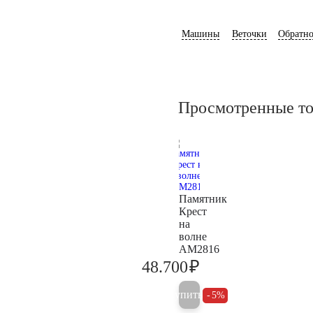
Машины
Веточки
Обратно
Просмотренные т
Памятник
Крест
на
волне
AM2816
₽
48.700
51.300
Купить
5%