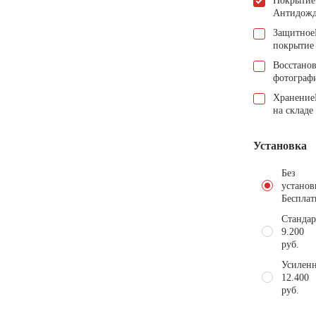
Покрытие
Антидож
Защитное
покрытие
Восстано
фотограф
Хранение
на складе
Установка
Без
установ
Бесплат
Стандар
9.200
руб.
Усиленн
12.400
руб.