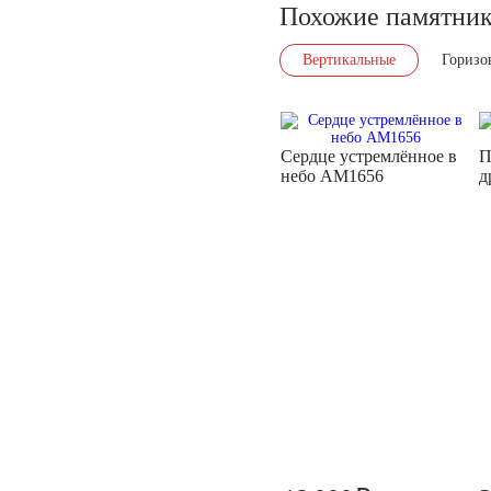
Похожие памятни
Вертикальные
Горизо
Сердце устремлённое в
П
небо AM1656
д