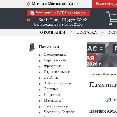
Москва и Московская область
Вызов менед
Установка на ВСЕХ кладбищах
Китай-Город - Шоурум 130 м2
Без выходных : с 9:00 до 21:00
О КОМПАНИИ
ДОСТАВКА
УСТ
Памятники
Экономичные
Вертикальные
Фрезерные
Горизонтальные
Главная
>
Кресты на
Двойные
Памятник
Арки и Колонны
Элитные
С крестом
Маленькие
Эксклюзивные
Цветник АМ5
Часовни и Голгофы