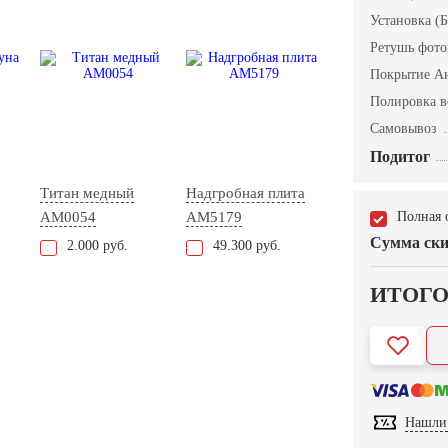
Установка (Б
Ретушь фот
Покрытие А
Полировка в
Самовывоз
Подитог
Титан медный
Надгробная плита
AM0054
AM5179
Полная 
Сумма ски
2.000 руб.
49.300 руб.
ИТОГ
Нашли 