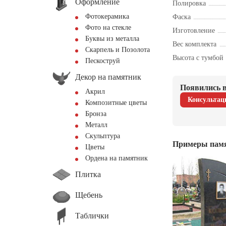
Оформление
Полировка
Фотокерамика
Фаска
Фото на стекле
Изготовление
Буквы из металла
Вес комплекта
Скарпель и Позолота
Высота с тумбой
Пескоструй
Декор на памятник
Появились в
Акрил
Консультац
Композитные цветы
Бронза
Металл
Скульптура
Примеры пам
Цветы
Ордена на памятник
Плитка
Щебень
Таблички