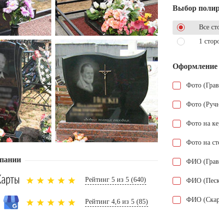
Выбор поли
Все ст
1 стор
Оформление
Фото (Гра
Фото (Руч
Фото на к
Фото на ст
пании
ФИО (Грав
Рейтинг 5 из 5 (640)
ФИО (Песк
ФИО (Скар
Рейтинг 4,6 из 5 (85)