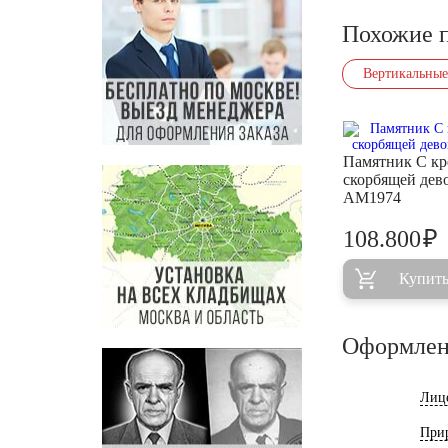
Похожие 
Вертикальные
Памятник С кр
скорбящей дев
AM1974
₽
108.800
Купит
Оформлен
Лиц
При