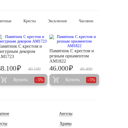
литные
Кресты
Эксклюзив
Часовни
амятник С крестом и
Памятник С крестом и
игурным декором
резным орнаментом
AM1723
AM1822
₽
₽
38.100
46.000
40.100
48.400
Купить
Купить
5%
5%
атное
Ангелы
есты
Храмы