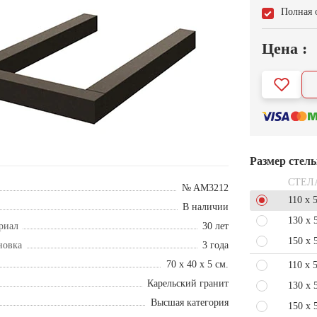
Полная 
Цена :
Размер стел
СТЕЛ
№ AM3212
110 x 
В наличии
130 x 
риал
30 лет
150 x 
новка
3 года
70 x 40 x 5 см.
110 x 
Карельский гранит
130 x 
Высшая категория
150 x 