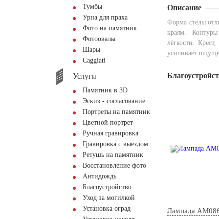
Тумбы
Описание
Урна для праха
Форма стелы отл
Фото на памятник
краям. Контуры
Фотоовалы
лёгкости. Крест
Шары
усиливает ощуще
Сaggiati
Благоустройс
Услуги
Памятник в 3D
Эскиз - согласование
Портреты на памятник
Цветной портрет
Ручная гравировка
Гравировка с выездом
Ретушь на памятник
Восстановление фото
Антидождь
Благоустройство
Уход за могилкой
Установка оград
Лампада AM08