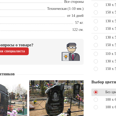
Все стороны
130 x 
Техническая (1-10 мм.)
150 x 
от 14 дней
130 x 
57 кг.
150 x 
122 см.
130 x 
опросы о товаре?
150 x 
ия специалиста
110 x 
130 x 
150 x 
ятников
Выбор цвет
Без цв
100 x 
100 x 