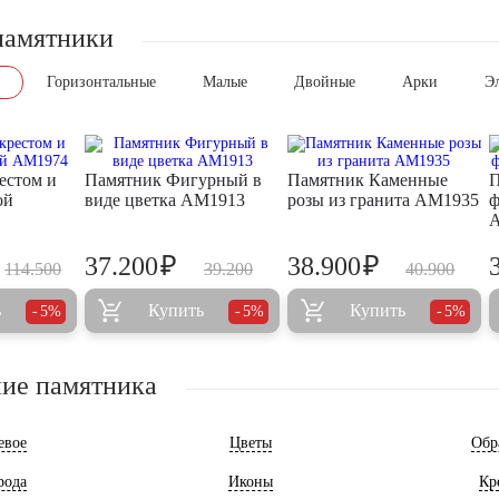
памятники
Горизонтальные
Малые
Двойные
Арки
Э
естом и
Памятник Фигурный в
Памятник Каменные
П
ой
виде цветка AM1913
розы из гранита AM1935
ф
₽
₽
37.200
38.900
114.500
39.200
40.900
ь
Купить
Купить
5%
5%
5%
ие памятника
евое
Цветы
Обр
рода
Иконы
Кр