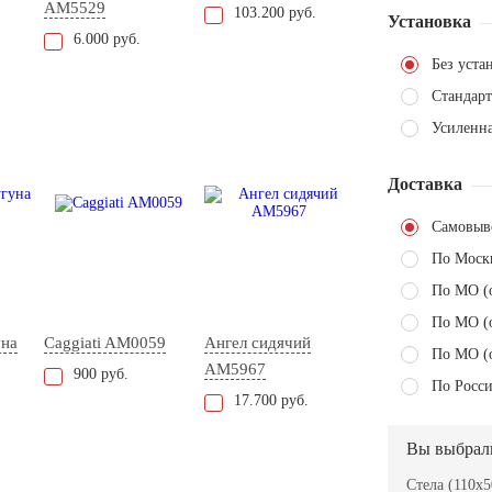
AM5529
103.200 руб.
Установка
6.000 руб.
Без уста
Стандарт
Усиленн
Доставка
Самовыв
По Моск
По МО (
По МО (
уна
Caggiati AM0059
Ангел сидячий
По МО (
AM5967
900 руб.
По Росси
17.700 руб.
Вы выбрал
Стела (110x5