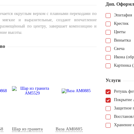
Доп. Оформл
ичается округлым верхом с плавными переходами по
Эпитафия
 мягкие и выразительные, создают впечатление
Крестик
, размещённый по центру, завершает композицию и
Цветы
ние высоты.
Виньетка
тво
Свеча
Икона (обр
Картинка (
Услуги
Ретушь фо
Покрытие 
Защитное 
Восстанов
Хранение н
68
Шар из гранита
Ваза AM0885