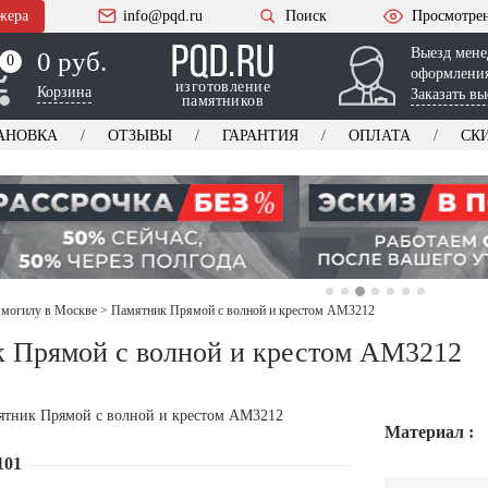
жера
info@pqd.ru
Поиск
Просмотре
Выезд мене
0 руб.
0
0
оформления
изготовление
Корзина
Заказать вы
памятников
АНОВКА
ОТЗЫВЫ
ГАРАНТИЯ
ОПЛАТА
СК
 могилу в Москве
>
Памятник Прямой с волной и крестом AM3212
 Прямой с волной и крестом AM3212
Материал :
101