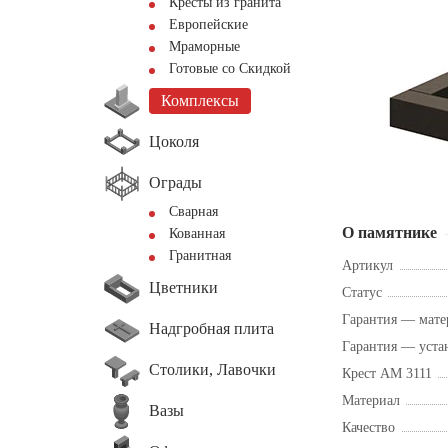
Кресты из гранита
Европейские
Мраморные
Готовые со Скидкой
Комплексы
Цоколя
Ограды
Сварная
О памятнике
Кованная
Гранитная
Артикул
Цветники
Статус
Гарантия — мате
Надгробная плита
Гарантия — уста
Столики, Лавочки
Крест AM 3111
Материал
Вазы
Качество