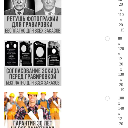
20
x
110
x
20
151.
80
x
120
x
12
20
x
130
x
20
192.
100
x
140
x
12
20