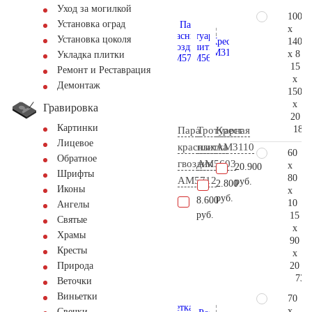
Уход за могилкой
100
Установка оград
x
Установка цоколя
140
x 8
Укладка плитки
15
Ремонт и Реставрация
x
Демонтаж
150
x
Гравировка
20
Картинки
184.
Пара
Тротуарная
Крест
Лицевое
красных
плитка
AM3110
60
Обратное
гвоздик
AM5603
x
20.900
Шрифты
80
AM5712
руб.
2.800
Иконы
x
руб.
8.600
10
Ангелы
руб.
15
Святые
x
Храмы
90
Кресты
x
20
Природа
73.
Веточки
Виньетки
70
x
Свечки