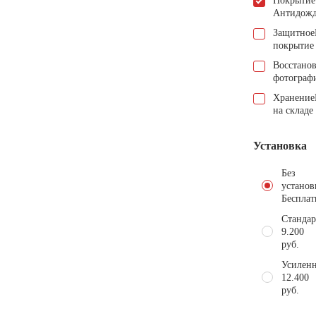
Покрытие
Антидож
Защитное
покрытие
Восстано
фотограф
Хранение
на складе
Установка
Без
установ
Бесплат
Стандар
9.200
руб.
Усиленн
12.400
руб.