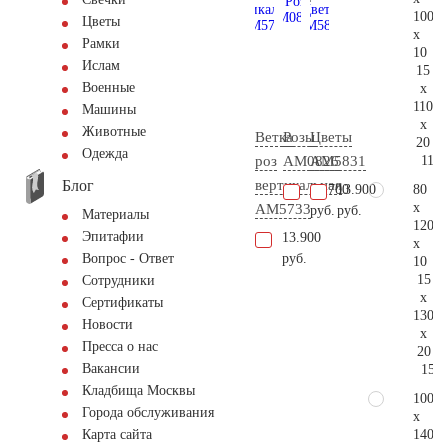
100
Цветы
x
Рамки
10
Ислам
15
Военные
x
110
Машины
x
Животные
Ветка
Розы
Цветы
20
Одежда
117.
роз
AM0826
AM5831
Блог
вертикальная
80
29.700
13.900
x
AM5733
руб.
руб.
Материалы
120
Эпитафии
13.900
x
руб.
Вопрос - Ответ
10
15
Сотрудники
x
Сертификаты
130
Новости
x
Пресса о нас
20
Вакансии
157.
Кладбища Москвы
100
Города обслуживания
x
140
Карта сайта