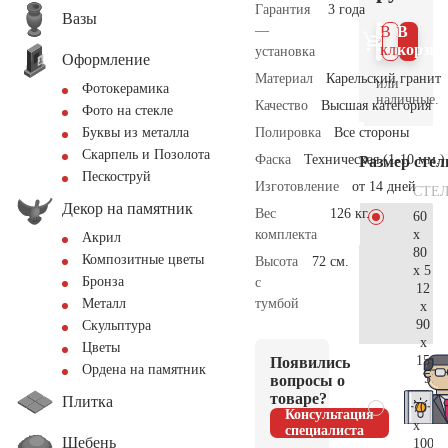
Гарантия
3 года
Вазы
—
В 1
В
клик
корзин
установка
Оформление
Материал
Карельский гранит
или
Фотокерамика
наличные.
Качество
Высшая категория
Фото на стекле
Полировка
Все стороны
Буквы из металла
Скарпель и Позолота
Фаска
Техническая (1-10 мм.)
Размер сте
Пескоструй
Изготовление
от 14 дней
СТЕ
Декор на памятник
Вес
126 кг.
60
x
комплекта
Акрил
80
Композитные цветы
Высота
72 см.
x 5
Бронза
с
12
тумбой
Металл
x
90
Скульптура
x
Цветы
15
Появились
Ордена на памятник
51.
вопросы о
товаре?
Плитка
70
Консультация
x
специалиста
Щебень
100