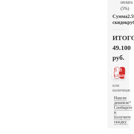
оплата
(5%)
Сумма
2.5
скидок
руб
ИТОГ
49.100
руб.
В 1
В
клик
корзин
или
наличные.
Нашли
дешевле?
Сообщите
и
получите
скидку.