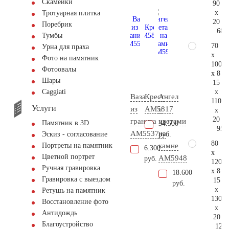
Скамейки
90
x
Тротуарная плитка
20
Поребрик
68.
Тумбы
70
Урна для праха
x
Фото на памятник
100
Фотоовалы
x 8
Шары
15
x
Сaggiati
Ваза
Крест
Ангел
110
Услуги
из
AM5817
с
x
20
гранита
цветами
Памятник в 3D
34.500
95.
AM5537
на
руб.
Эскиз - согласование
80
камне
Портреты на памятник
6.300
x
Цветной портрет
AM5948
руб.
120
Ручная гравировка
x 8
18.600
Гравировка с выездом
15
руб.
x
Ретушь на памятник
130
Восстановление фото
x
Антидождь
20
Благоустройство
125.