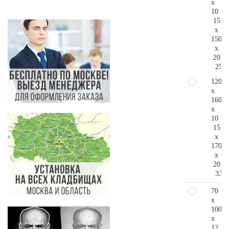
x
10
15
x
150
x
20
258.
120
x
160
x
10
15
x
170
x
20
338.
70
x
100
x
12