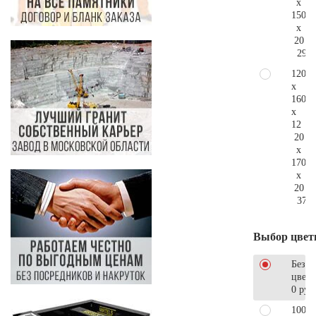
x
150
x
20
296.
120
x
160
x
12
20
x
170
x
20
379.
Выбор цвет
Без
цветн
0 руб
100