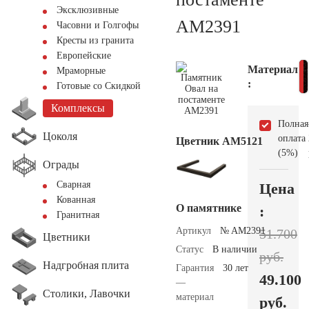
Эксклюзивные
AM2391
Часовни и Голгофы
Кресты из гранита
Европейские
Материал
Мраморные
:
Готовые со Скидкой
Комплексы
Полная
Цоколя
оплата
Цветник АМ5121
(5%)
Ограды
Сварная
Цена
Кованная
О памятнике
:
Гранитная
Артикул
№ AM2391
51.700
Цветники
Статус
В наличии
руб.
Надгробная плита
Гарантия
30 лет
49.100
—
Столики, Лавочки
материал
руб.