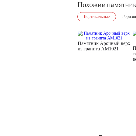
Похожие памятни
Вертикальные
Горизо
Памятник Арочный верх
П
из гранита AM1021
с
в