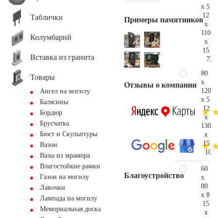
x 5
12
Таблички
Примеры памятников
x
110
Колумбарий
x
15
Вставка из гранита
72.
80
Товары
x
Отзывы о компании
120
Ангел на могилу
x 5
Балясины
12
Бордюр
x
Брусчатка
130
Бюст и Скульптуры
x
15
Вазон
106.
Вазы из мрамора
Влагостойкие рамки
60
Благоустройство
Газон на могилу
x
80
Лавочки
x 8
Лампада на могилу
15
Мемориальная доска
x