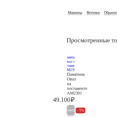
Машины
Веточки
Обратно
Просмотренные т
Памятник
Овал
на
постаменте
AM2391
₽
49.100
51.700
Купить
5%