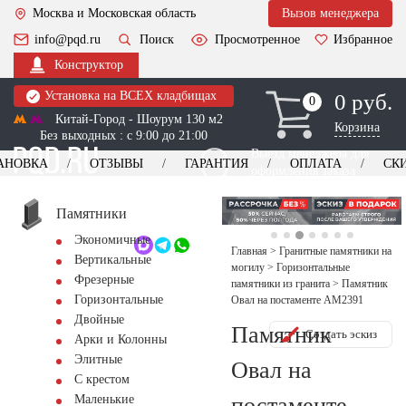
Москва и Московская область
Вызов менеджера
info@pqd.ru
Поиск
Просмотренное
Избранное
Конструктор
Установка на ВСЕХ кладбищах
0 руб.
0
0
Китай-Город - Шоурум 130 м2
Корзина
Без выходных : с 9:00 до 21:00
Выезд менеджера для
АНОВКА
ОТЗЫВЫ
ГАРАНТИЯ
ОПЛАТА
СК
оформления заказа
изготовление
Заказать выезд
памятников
+7 (495) 518-44-23
Памятники
Экономичные
Обратный звонок
Главная
>
Гранитные памятники на
Вертикальные
могилу
>
Горизонтальные
Фрезерные
памятники из гранита
>
Памятник
Горизонтальные
Овал на постаменте AM2391
Двойные
Памятник
Создать эскиз
Арки и Колонны
Элитные
Овал на
С крестом
постаменте
Маленькие