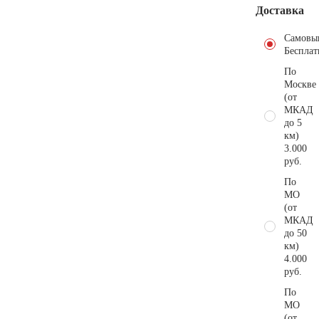
Доставка
Самовы
Бесплат
По
Москве
(от
МКАД
до 5
км)
3.000
руб.
По
МО
(от
МКАД
до 50
км)
4.000
руб.
По
МО
(от