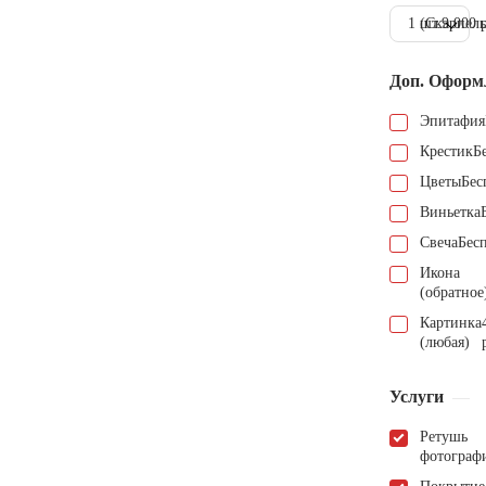
1 шт.
(Скарпель
9.000 
Доп. Оформ
Эпитафия
Крестик
Б
Цветы
Бес
Виньетка
Свеча
Бес
Икона
(обратное
Картинка
(любая)
Услуги
Ретушь
фотограф