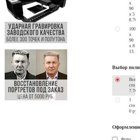
x
90
x 5
8.700
100
x
90
x 8
13.10
Выбор поли
Все
стор
7.760
1
сторо
0 руб
Оформлени
Фото