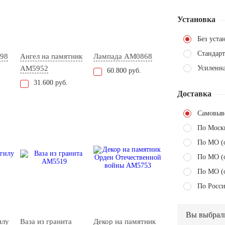
Установка
Без уста
Стандарт
98
Ангел на памятник
Лампада AM0868
AM5952
Усиленн
60.800 руб.
31.600 руб.
Доставка
Самовыв
По Моск
По МО (
По МО (
По МО (
По Росси
Вы выбрал
илу
Ваза из гранита
Декор на памятник