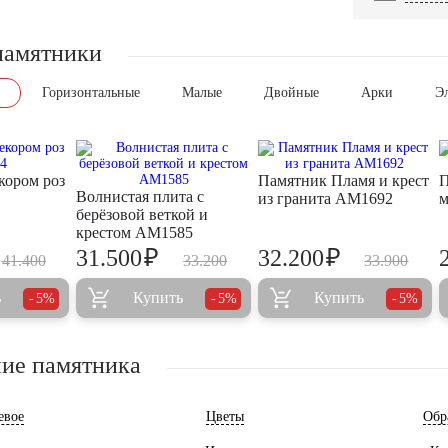
памятники
Горизонтальные
Малые
Двойные
Арки
Э
кором роз
Памятник Пламя и крест
П
Волнистая плита с
из гранита AM1692
берёзовой веткой и
крестом AM1585
₽
₽
31.500
32.200
41.400
33.200
33.900
ь
Купить
Купить
5%
5%
5%
ие памятника
евое
Цветы
Обр