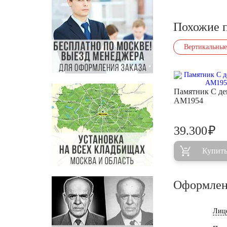
Похожие 
Вертикальные
Памятник С де
AM1954
₽
39.300
Купит
Оформлен
Лиц