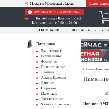
Москва и Московская область
Вызов менед
Установка на ВСЕХ кладбищах
Китай-Город - Шоурум 130 м2
Без выходных : с 9:00 до 21:00
О КОМПАНИИ
ДОСТАВКА
УСТ
Памятники
Экономичные
Вертикальные
Фрезерные
Горизонтальные
Главная
>
Гранитные
Двойные
Памятни
Арки и Колонны
Элитные
С крестом
Маленькие
Эксклюзивные
Цветник АМ5
Часовни и Голгофы