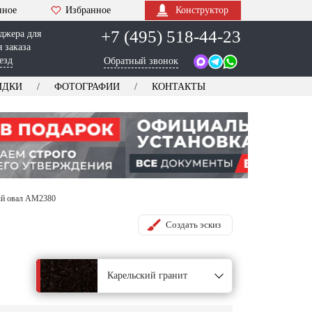
нное
Избранное
Конструктор
+7 (495) 518-44-23
джера для
 заказа
езд
Обратный звонок
ИДКИ
ФОТОГРАФИИ
КОНТАКТЫ
й овал AM2380
Создать эскиз
Карельский гранит