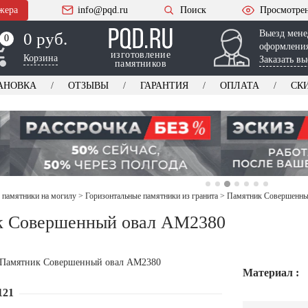
жера
info@pqd.ru
Поиск
Просмотре
Выезд мене
0 руб.
0
0
оформления
изготовление
Корзина
Заказать вы
памятников
АНОВКА
ОТЗЫВЫ
ГАРАНТИЯ
ОПЛАТА
СК
 памятники на могилу
>
Горизонтальные памятники из гранита
>
Памятник Совершенны
к Совершенный овал AM2380
Материал :
121