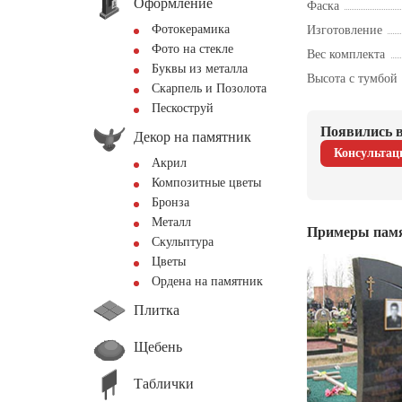
Оформление
Фаска
Фотокерамика
Изготовление
Фото на стекле
Вес комплекта
Буквы из металла
Высота с тумбой
Скарпель и Позолота
Пескоструй
Появились в
Декор на памятник
Консультац
Акрил
Композитные цветы
Бронза
Металл
Примеры пам
Скульптура
Цветы
Ордена на памятник
Плитка
Щебень
Таблички