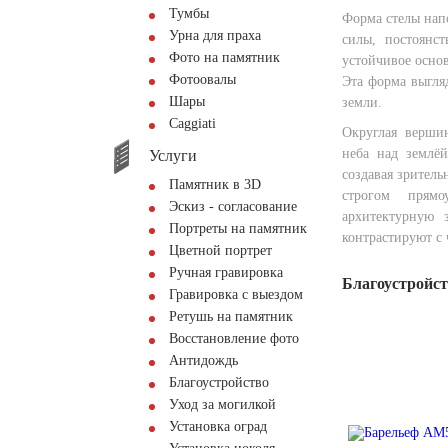
Тумбы
Форма стелы нап
Урна для праха
силы, постоянс
Фото на памятник
устойчивое осно
Фотоовалы
Эта форма выгляд
Шары
земли.
Сaggiati
Округлая верши
неба над землёй
Услуги
создавая зрител
Памятник в 3D
строгом прямо
Эскиз - согласование
архитектурную 
Портреты на памятник
контрастируют с
Цветной портрет
Ручная гравировка
Благоустройс
Гравировка с выездом
Ретушь на памятник
Восстановление фото
Антидождь
Благоустройство
Уход за могилкой
Установка оград