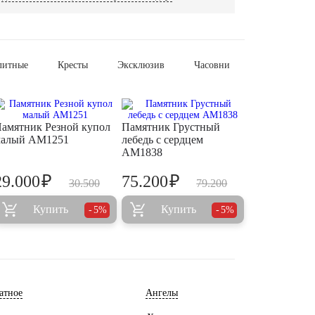
литные
Кресты
Эксклюзив
Часовни
амятник Резной купол
Памятник Грустный
малый AM1251
лебедь с сердцем
AM1838
₽
₽
29.000
75.200
30.500
79.200
Купить
Купить
5%
5%
атное
Ангелы