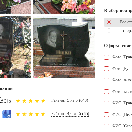
Выбор поли
Все ст
1 стор
Оформление
Фото (Гра
Фото (Руч
Фото на к
пании
Фото на ст
Рейтинг 5 из 5 (640)
ФИО (Грав
Рейтинг 4,6 из 5 (85)
ФИО (Песк
ФИО (Скар