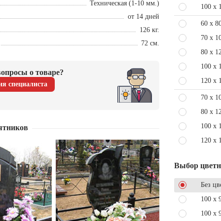
Техническая (1-10 мм.)
100 x 
от 14 дней
60 x 8
126 кг.
70 x 1
72 см.
80 x 1
100 x 
опросы о товаре?
120 x 
ия специалиста
70 x 1
80 x 1
100 x 
ятников
120 x 
Выбор цвет
Без цв
100 x 
100 x 