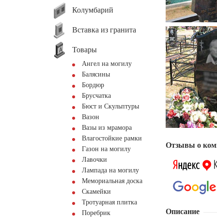
Колумбарий
Вставка из гранита
Товары
Ангел на могилу
Балясины
Бордюр
Брусчатка
Бюст и Скульптуры
Вазон
Вазы из мрамора
Влагостойкие рамки
Отзывы о ком
Газон на могилу
Лавочки
Лампада на могилу
Мемориальная доска
Скамейки
Тротуарная плитка
Описание
Поребрик