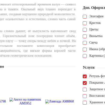
оминает отполированный временем валун — символ
Доп. Оформл
тва и памяти. Овальный верх плавно переходит в
вание, создавая ощущение природной монолитности.
Эпитафия
ит основательно и естественно, словно часть самой
Крестик
Цветы
на словно дышит, её выпуклость напоминает свод
. Горизонтальный пояс посередине членит объём,
Виньетка
ьную паузу — точку опоры между небом и почвой. На
Свеча
угольном постаменте композиция приобретает
Икона (обр
завершённость, где мягкие формы верхней части
 чётким геометрическим основанием.
Картинка (
тво
Услуги
Ретушь фо
Покрытие 
Защитное 
Восстанов
Хранение н