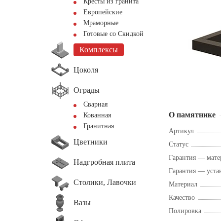
Кресты из гранита
Европейские
Мраморные
Готовые со Скидкой
Комплексы
Цоколя
Ограды
Сварная
О памятнике
Кованная
Гранитная
Артикул
Цветники
Статус
Гарантия — мате
Надгробная плита
Гарантия — уста
Столики, Лавочки
Материал
Качество
Вазы
Полировка