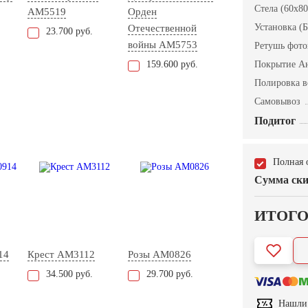
Стела (60x80
AM5519
Орден
Установка (Б
Отечественной
23.700 руб.
войны AM5753
Ретушь фот
159.600 руб.
Покрытие А
Полировка в
Самовывоз
Подитог
Полная 
Сумма ски
ИТОГ
14
Крест AM3112
Розы AM0826
34.500 руб.
29.700 руб.
Нашли 