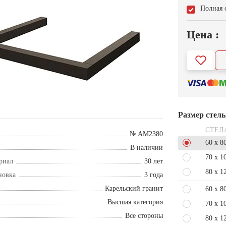
Полная 
Цена :
Размер стел
СТЕЛ
№ AM2380
60 x 8
В наличии
70 x 1
риал
30 лет
80 x 1
новка
3 года
Карельский гранит
60 x 8
Высшая категория
70 x 1
Все стороны
80 x 1