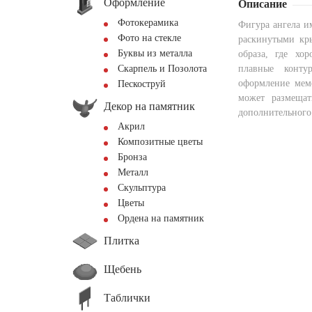
Оформление
Описание
Фотокерамика
Фигура ангела и
Фото на стекле
раскинутыми кр
Буквы из металла
образа, где хо
Скарпель и Позолота
плавные конту
оформление мем
Пескоструй
может размещат
Декор на памятник
дополнительного
Акрил
Композитные цветы
Бронза
Металл
Скульптура
Цветы
Ордена на памятник
Плитка
Щебень
Таблички