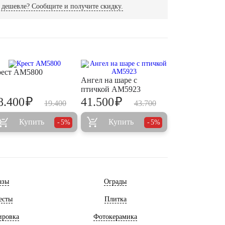
дешевле? Сообщите и получите скидку.
ест AM5800
Ангел на шаре с
птичкой AM5923
₽
₽
8.400
41.500
19.400
43.700
Купить
Купить
5%
5%
азы
Ограды
есты
Плитка
ировка
Фотокерамика