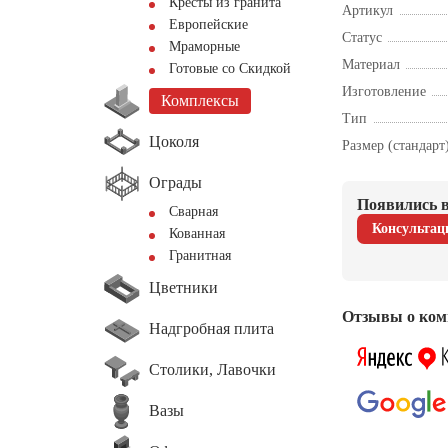
Кресты из гранита
Артикул
Европейские
Статус
Мраморные
Материал
Готовые со Скидкой
Изготовление
Комплексы
Тип
Цоколя
Размер (стандарт
Ограды
Появились в
Сварная
Консультац
Кованная
Гранитная
Цветники
Отзывы о ком
Надгробная плита
Столики, Лавочки
Вазы