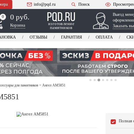
жера
info@pqd.ru
Поиск
Просмотре
Выезд мене
0 руб.
0
0
оформления
изготовление
Корзина
Заказать вы
памятников
АНОВКА
ОТЗЫВЫ
ГАРАНТИЯ
ОПЛАТА
СК
ксессуары для памятников
>
Ангел AM5851
M5851
Полная 