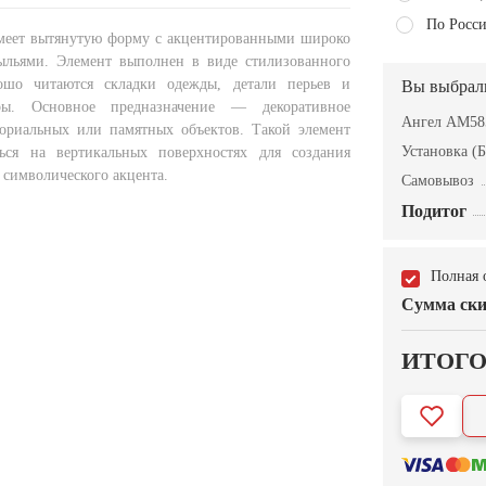
По Росси
меет вытянутую форму с акцентированными широко
ыльями. Элемент выполнен в виде стилизованного
рошо читаются складки одежды, детали перьев и
Вы выбрал
ры. Основное предназначение — декоративное
Ангел AM58
ориальных или памятных объектов. Такой элемент
Установка (Б
ься на вертикальных поверхностях для создания
 символического акцента.
Самовывоз
Подитог
Полная 
Сумма ски
ИТОГ