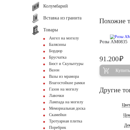
Колумбарий
Вставка из гранита
Похожие 
Товары
Ангел на могилу
Розы AM0835
Балясины
Бордюр
₽
Брусчатка
91.200
Бюст и Скульптуры
Вазон
Купить
Вазы из мрамора
Влагостойкие рамки
Другие то
Газон на могилу
Лавочки
Лампада на могилу
Цве
Мемориальная доска
Скамейки
Цок
Тротуарная плитка
Де
Поребрик