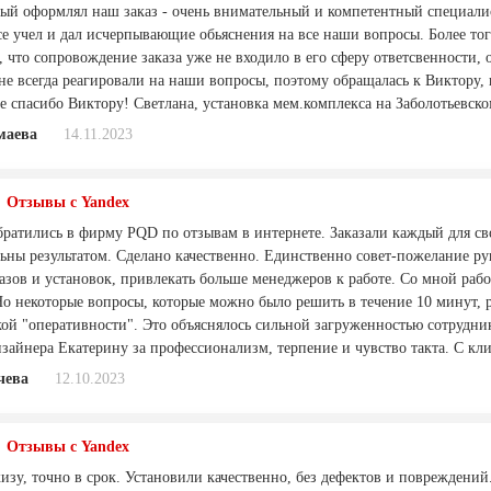
рый оформлял наш заказ - очень внимательный и компетентный специалис
е учел и дал исчерпывающие обьяснения на все наши вопросы. Более того
, что сопровождение заказа уже не входило в его сферу ответсвенности,
 не всегда реагировали на наши вопросы, поэтому обращалась к Виктору,
ое спасибо Виктору! Светлана, установка мем.комплекса на Заболотьевск
маева
14.11.2023
Отзывы с Yandex
ратились в фирму PQD по отзывам в интернете. Заказали каждый для сво
ьны результатом. Сделано качественно. Единственно совет-пожелание ру
казов и установок, привлекать больше менеджеров к работе. Со мной раб
о некоторые вопросы, которые можно было решить в течение 10 минут, р
кой "оперативности". Это объяснялось сильной загруженностью сотрудни
зайнера Екатерину за профессионализм, терпение и чувство такта. С кли
чева
12.10.2023
Отзывы с Yandex
изу, точно в срок. Установили качественно, без дефектов и повреждений.