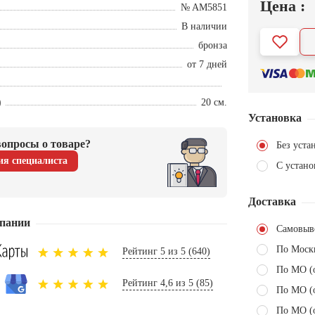
Цена :
№ AM5851
В наличии
бронза
от 7 дней
)
20 см.
Установка
опросы о товаре?
Без уста
ия специалиста
С устано
Доставка
пании
Самовыв
По Моск
Рейтинг 5 из 5 (640)
По МО (
Рейтинг 4,6 из 5 (85)
По МО (
По МО (