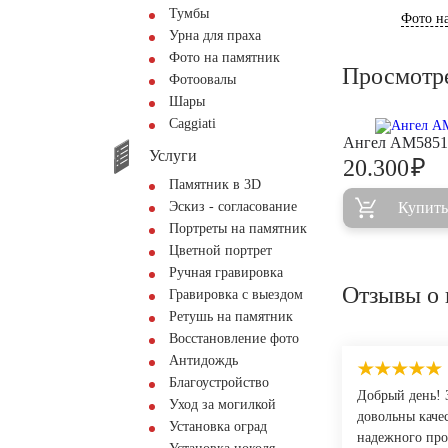
Тумбы
Фото на
Урна для праха
Фото на памятник
Просмотр
Фотоовалы
Шары
Сaggiati
Ангел AM5851
Услуги
₽
20.300
Памятник в 3D
Эскиз - согласование
Купить
Портреты на памятник
Цветной портрет
Ручная гравировка
Отзывы о 
Гравировка с выездом
Ретушь на памятник
Восстановление фото
Антидождь
Благоустройство
Добрый день! 
Уход за могилкой
довольны каче
Установка оград
надежного про