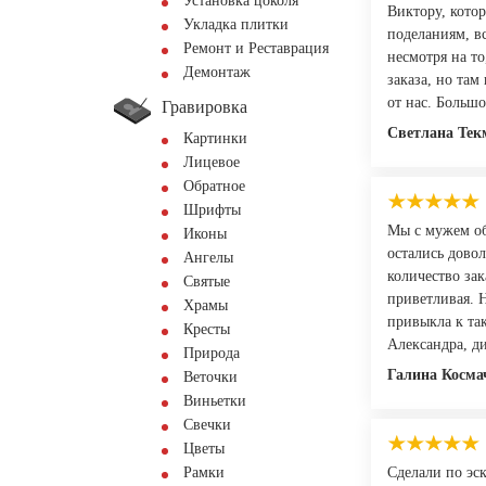
Установка цоколя
Виктору, кото
Укладка плитки
поделаниям, вс
Ремонт и Реставрация
несмотря на то
Демонтаж
заказа, но там
от нас. Больш
Гравировка
Светлана Тек
Картинки
Лицевое
Обратное
Шрифты
Мы с мужем об
Иконы
остались довол
Ангелы
количество за
Святые
приветливая. Н
Храмы
привыкла к та
Кресты
Александра, ди
Природа
Галина Косма
Веточки
Виньетки
Свечки
Цветы
Рамки
Сделали по эск