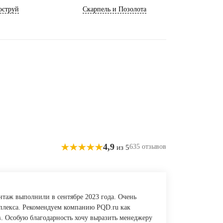
оструй
Скарпель и Позолота
4,9
635 отзывов
из 5
нтаж выполнили в сентябре 2023 года. Очень
плекса. Рекомендуем компанию PQD.ru как
. Особую благодарность хочу выразить менеджеру