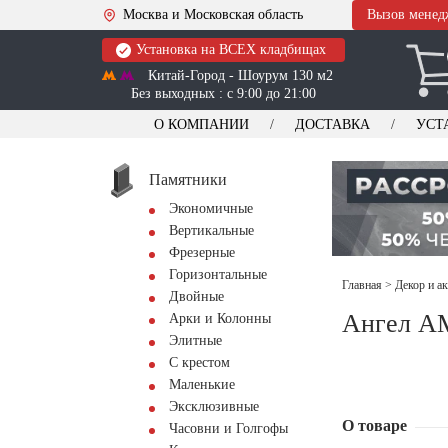
Москва и Московская область
Вызов менед
Установка на ВСЕХ кладбищах
Китай-Город - Шоурум 130 м2
Без выходных : с 9:00 до 21:00
О КОМПАНИИ
ДОСТАВКА
УСТ
Памятники
Экономичные
Вертикальные
Фрезерные
Горизонтальные
Главная
>
Декор и а
Двойные
Ангел A
Арки и Колонны
Элитные
С крестом
Маленькие
Эксклюзивные
О товаре
Часовни и Голгофы