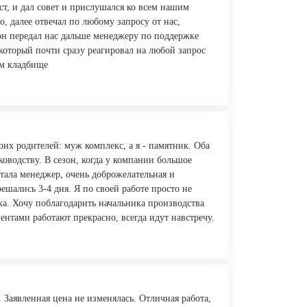
т, и дал совет и прислушался ко всем нашим
, далее отвечал по любому запросу от нас,
 он передал нас дальше менеджеру по поддержке
 который почти сразу реагировал на любой запрос
ом кладбище
их родителей: муж комплекс, а я - памятник. Оба
ководству. В сезон, когда у компании большое
отала менеджер, очень доброжелательная и
ешались 3-4 дня. Я по своей работе просто не
ка. Хочу поблагодарить начальника производства
ентами работают прекрасно, всегда идут навстречу.
 Заявленная цена не изменялась. Отличная работа,