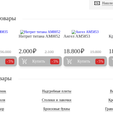
Нашли 
товары
Нитрит титана AM0052
Ангел AM5853
Кр
₽
₽
2.000
18.800
1
96.000
2.100
19.800
Купить
Купить
5%
5%
5%
вары
тник
Надгробные плиты
В
оля
Столики и лавочки
Кр
кор
Бронзовые буквы
Грав