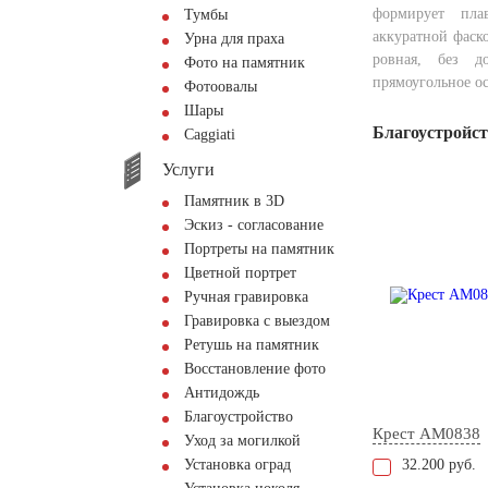
формирует пла
Тумбы
аккуратной фаск
Урна для праха
ровная, без д
Фото на памятник
прямоугольное о
Фотоовалы
Шары
Благоустройс
Сaggiati
Услуги
Памятник в 3D
Эскиз - согласование
Портреты на памятник
Цветной портрет
Ручная гравировка
Гравировка с выездом
Ретушь на памятник
Восстановление фото
Антидождь
Благоустройство
Крест AM0838
Уход за могилкой
Установка оград
32.200 руб.