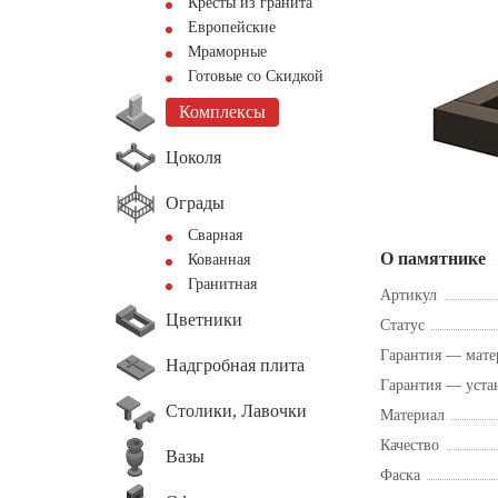
Кресты из гранита
Европейские
Мраморные
Готовые со Скидкой
Комплексы
Цоколя
Ограды
Сварная
О памятнике
Кованная
Гранитная
Артикул
Цветники
Статус
Гарантия — мате
Надгробная плита
Гарантия — уста
Столики, Лавочки
Материал
Качество
Вазы
Фаска