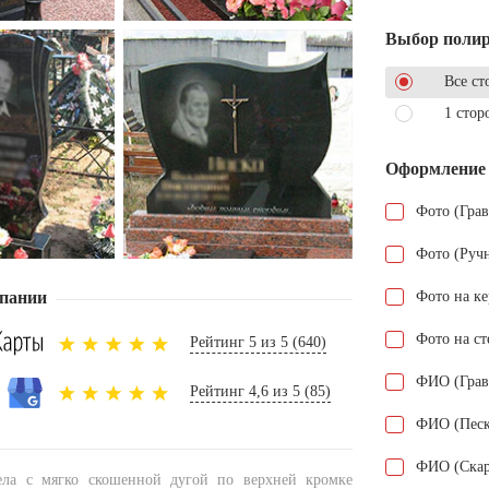
Выбор поли
Все ст
1 стор
Оформление
Фото (Гра
Фото (Руч
пании
Фото на к
Фото на ст
Рейтинг 5 из 5 (640)
ФИО (Грав
Рейтинг 4,6 из 5 (85)
ФИО (Песк
ФИО (Скар
тела с мягко скошенной дугой по верхней кромке