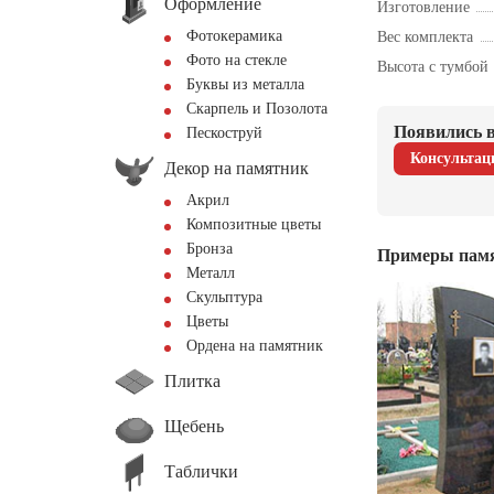
Оформление
Изготовление
Фотокерамика
Вес комплекта
Фото на стекле
Высота с тумбой
Буквы из металла
Скарпель и Позолота
Появились в
Пескоструй
Консультац
Декор на памятник
Акрил
Композитные цветы
Бронза
Примеры пам
Металл
Скульптура
Цветы
Ордена на памятник
Плитка
Щебень
Таблички