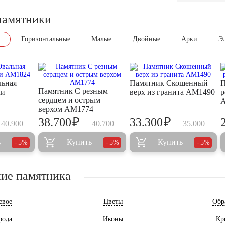
памятники
Горизонтальные
Малые
Двойные
Арки
Э
льная
Памятник Скошенный
П
Памятник С резным
ми
верх из гранита AM1490
р
сердцем и острым
верхом AM1774
₽
₽
38.700
33.300
40.900
40.700
35.000
ь
Купить
Купить
5%
5%
5%
ие памятника
евое
Цветы
Обр
рода
Иконы
Кр