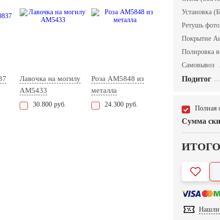
Установка (Б
Ретушь фот
Покрытие А
Полировка в
Самовывоз
37
Лавочка на могилу
Роза AM5848 из
Подитог
AM5433
металла
30.800 руб.
24.300 руб.
Полная 
Сумма ски
ИТОГ
Нашли 