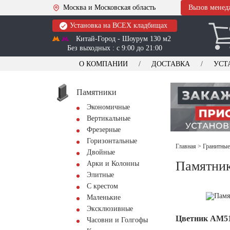
Москва и Московская область
Вызов менед
Установка на ВСЕХ кладбищах
Китай-Город - Шоурум 130 м2
Без выходных : с 9:00 до 21:00
О КОМПАНИИ
ДОСТАВКА
УСТ
Памятники
Экономичные
Вертикальные
Фрезерные
Горизонтальные
Главная
>
Гранитные
Двойные
Памятник
Арки и Колонны
Элитные
С крестом
Маленькие
Эксклюзивные
Цветник АМ5
Часовни и Голгофы