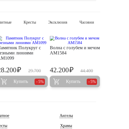
литные
Кресты
Эксклюзив
Часовни
амятник Полукруг с
Волна с голубем и мечом
езными линиями
AM1584
AM1099
₽
₽
28.200
42.200
29.700
44.400
Купить
Купить
5%
5%
атное
Ангелы
есты
Храмы