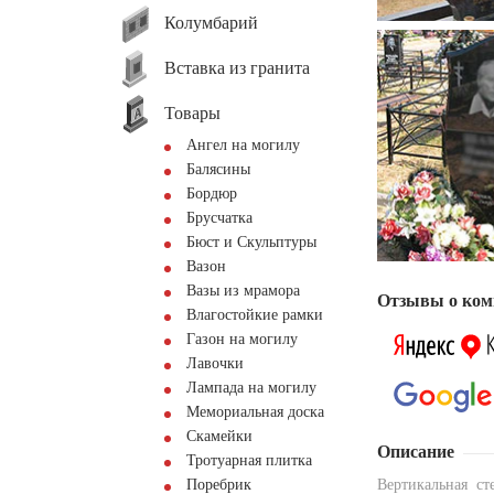
Колумбарий
Вставка из гранита
Товары
Ангел на могилу
Балясины
Бордюр
Брусчатка
Бюст и Скульптуры
Вазон
Вазы из мрамора
Отзывы о ком
Влагостойкие рамки
Газон на могилу
Лавочки
Лампада на могилу
Мемориальная доска
Скамейки
Описание
Тротуарная плитка
Поребрик
Вертикальная с