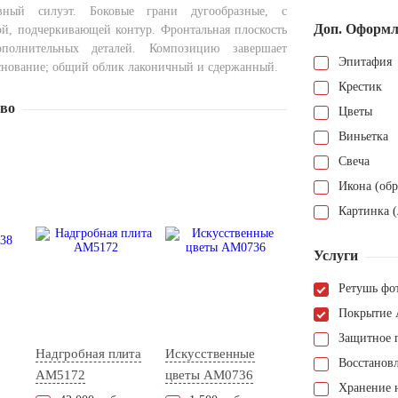
вный силуэт. Боковые грани дугообразные, с
Доп. Оформл
ой, подчеркивающей контур. Фронтальная плоскость
ополнительных деталей. Композицию завершает
Эпитафия
снование; общий облик лаконичный и сдержанный.
Крестик
тво
Цветы
Виньетка
Свеча
Икона (обр
Картинка (
Услуги
Ретушь фо
Покрытие 
Защитное 
Надгробная плита
Искусственные
Восстанов
AM5172
цветы AM0736
Хранение н