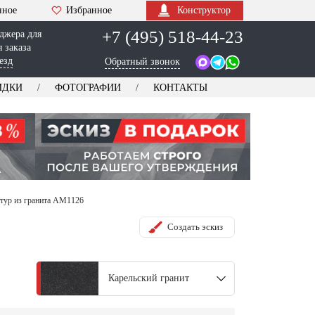
нное
Избранное
Конструктор
+7 (495) 518-44-23
джера для
 заказа
езд
Обратный звонок
ИДКИ
ФОТОГРАФИИ
КОНТАКТЫ
тур из гранита AM1126
Создать эскиз
Карельский гранит