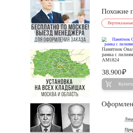
Похожие 
Вертикальные
Памятник Ова
рамка с лилия
AM1824
₽
38.900
Купит
Оформлен
Лиц
При