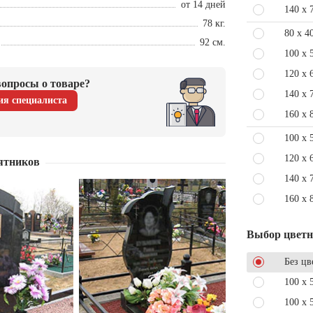
от 14 дней
140 x 
78 кг.
80 x 4
92 см.
100 x 
120 x 
опросы о товаре?
140 x 
ия специалиста
160 x 
100 x 
120 x 
ятников
140 x 
160 x 
Выбор цвет
Без цв
100 x 
100 x 