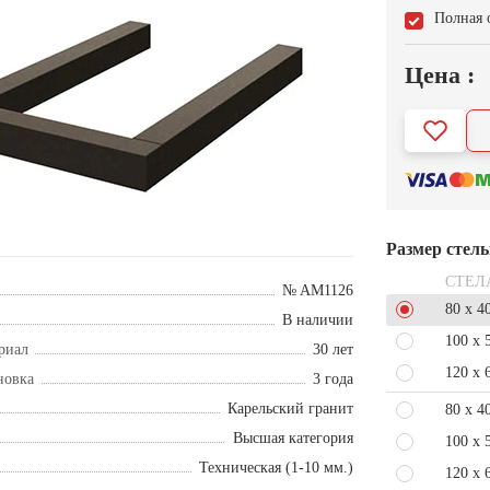
Полная 
Цена :
Размер стел
СТЕЛ
№ AM1126
80 x 4
В наличии
100 x 
риал
30 лет
120 x 
новка
3 года
Карельский гранит
80 x 4
Высшая категория
100 x 
Техническая (1-10 мм.)
120 x 