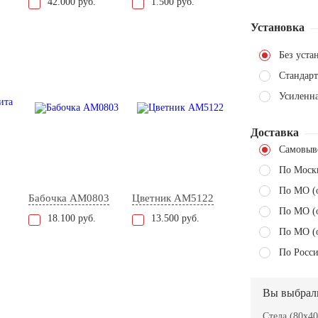
42.000 руб.
1.500 руб.
Установка
Без уста
Стандарт
Усиленн
Доставка
Самовыв
По Моск
По МО (
Бабочка AM0803
Цветник AM5122
По МО (
18.100 руб.
13.500 руб.
По МО (
По Росси
Вы выбрал
Стела (80x40