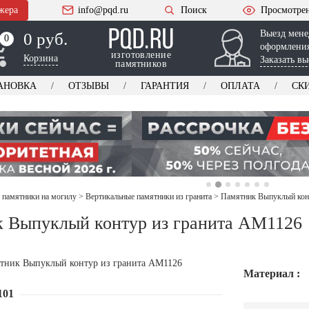
жера
info@pqd.ru
Поиск
Просмотре
Выезд мене
0 руб.
0
0
оформления
изготовление
Корзина
Заказать вы
памятников
АНОВКА
ОТЗЫВЫ
ГАРАНТИЯ
ОПЛАТА
СК
 памятники на могилу
>
Вертикальные памятники из гранита
>
Памятник Выпуклый кон
 Выпуклый контур из гранита AM1126
Материал :
101