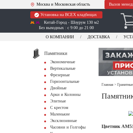
Москва и Московская область
Вызов менед
Установка на ВСЕХ кладбищах
Китай-Город - Шоурум 130 м2
Без выходных : с 9:00 до 21:00
О КОМПАНИИ
ДОСТАВКА
УСТ
Памятники
Экономичные
Вертикальные
Фрезерные
Горизонтальные
Главная
>
Гранитные
Двойные
Памятник
Арки и Колонны
Элитные
С крестом
Маленькие
Эксклюзивные
Цветник АМ5
Часовни и Голгофы