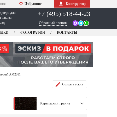
нное
Избранное
Конструктор
+7 (495) 518-44-23
джера для
 заказа
езд
Обратный звонок
ИДКИ
ФОТОГРАФИИ
КОНТАКТЫ
ический AM2381
Создать эскиз
Карельский гранит