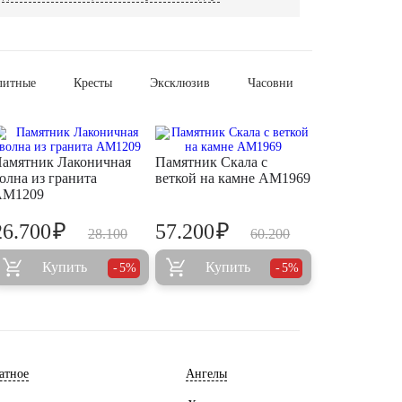
литные
Кресты
Эксклюзив
Часовни
амятник Лаконичная
Памятник Скала с
олна из гранита
веткой на камне AM1969
AM1209
₽
₽
26.700
57.200
28.100
60.200
Купить
Купить
5%
5%
атное
Ангелы