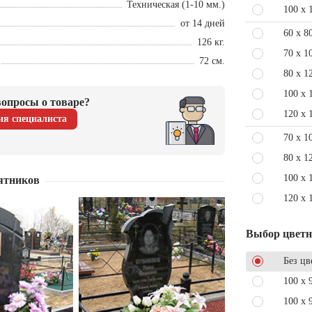
Техническая (1-10 мм.)
100 x 
от 14 дней
60 x 8
126 кг.
70 x 1
72 см.
80 x 1
100 x 
опросы о товаре?
120 x 
ия специалиста
70 x 1
80 x 1
100 x 
ятников
120 x 
Выбор цвет
Без цв
100 x 
100 x 