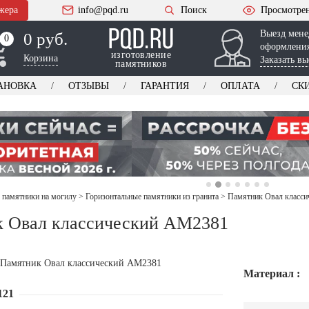
жера
info@pqd.ru
Поиск
Просмотре
Выезд мене
0 руб.
0
0
оформления
изготовление
Корзина
Заказать вы
памятников
АНОВКА
ОТЗЫВЫ
ГАРАНТИЯ
ОПЛАТА
СК
 памятники на могилу
>
Горизонтальные памятники из гранита
>
Памятник Овал класс
 Овал классический AM2381
Материал :
121