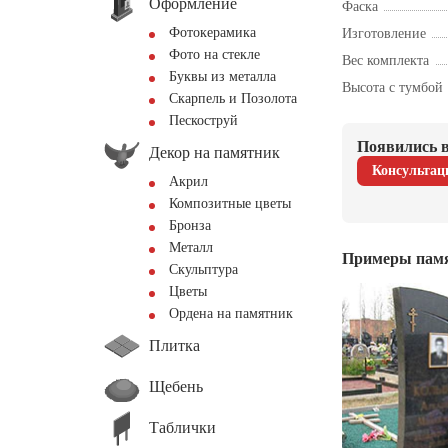
Оформление
Фаска
Фотокерамика
Изготовление
Фото на стекле
Вес комплекта
Буквы из металла
Высота с тумбой
Скарпель и Позолота
Пескоструй
Появились в
Декор на памятник
Консультац
Акрил
Композитные цветы
Бронза
Металл
Примеры пам
Скульптура
Цветы
Ордена на памятник
Плитка
Щебень
Таблички