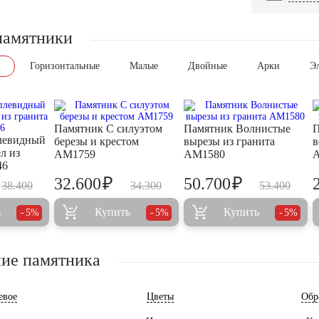
памятники
Горизонтальные
Малые
Двойные
Арки
Э
Памятник С силуэтом
Памятник Волнистые
П
левидный
березы и крестом
вырезы из гранита
в
л из
AM1759
AM1580
46
₽
₽
32.600
50.700
38.400
34.300
53.400
ь
Купить
Купить
5%
5%
5%
ие памятника
евое
Цветы
Обр