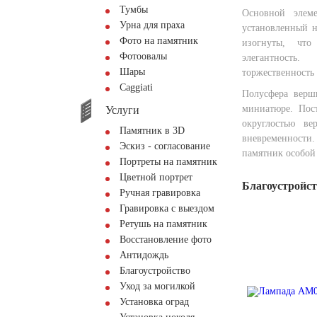
Тумбы
Основной элем
Урна для праха
установленный н
Фото на памятник
изогнуты, что
Фотоовалы
элегантность
Шары
торжественность 
Сaggiati
Полусфера верш
миниатюре. Пос
Услуги
округлостью ве
Памятник в 3D
вневременности
Эскиз - согласование
памятник особой
Портреты на памятник
Цветной портрет
Благоустройс
Ручная гравировка
Гравировка с выездом
Ретушь на памятник
Восстановление фото
Антидождь
Благоустройство
Уход за могилкой
Установка оград