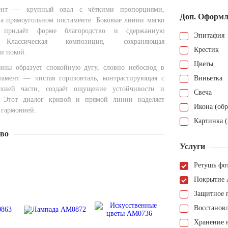
ент — крупный овал с чёткими пропорциями,
Доп. Оформл
а прямоугольном постаменте. Боковые линии мягко
 придаёт форме благородство и сдержанную
Эпитафия
. Классическая композиция, сохраняющая
Крестик
и покой.
Цветы
ины образует спокойную дугу, словно небосвод в
тамент — чистая горизонталь, контрастирующая с
Виньетка
рхней части, создаёт ощущение устойчивости и
Свеча
. Этот диалог кривой и прямой линии наделяет
Икона (обр
 гармонией.
Картинка (
тво
Услуги
Ретушь фо
Покрытие 
Защитное 
Восстанов
Хранение н