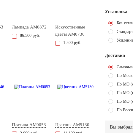
Установка
Без уста
63
Лампада AM0872
Искусственные
Стандарт
цветы AM0736
86.500 руб.
Усиленн
1.500 руб.
Доставка
Самовыв
По Моск
По МО (
По МО (
По МО (
По Росси
Платина AM0053
Цветник AM5130
Вы выбрал