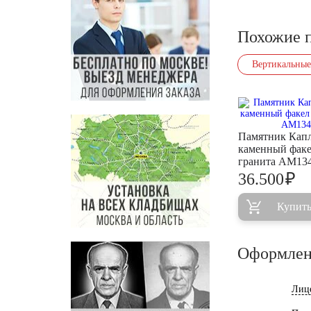
Похожие 
Вертикальные
Памятник Кап
каменный факе
гранита AM13
₽
36.500
Купит
Оформлен
Лиц