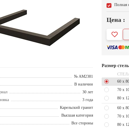
Полная 
Цена :
Размер стел
СТЕЛ
№ AM2381
60 x 8
В наличии
70 x 1
риал
30 лет
80 x 1
новка
3 года
Карельский гранит
60 x 8
Высшая категория
70 x 1
Все стороны
80 x 1