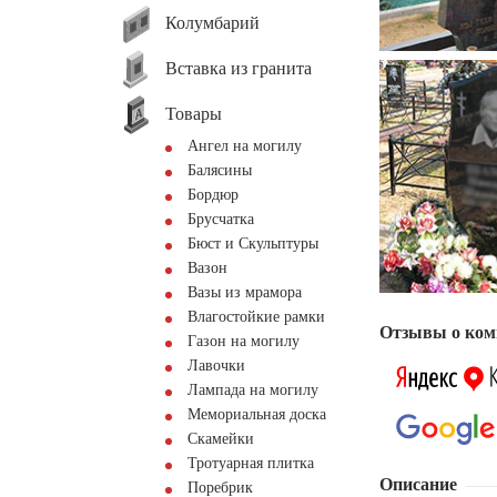
Колумбарий
Вставка из гранита
Товары
Ангел на могилу
Балясины
Бордюр
Брусчатка
Бюст и Скульптуры
Вазон
Вазы из мрамора
Влагостойкие рамки
Отзывы о ком
Газон на могилу
Лавочки
Лампада на могилу
Мемориальная доска
Скамейки
Тротуарная плитка
Описание
Поребрик