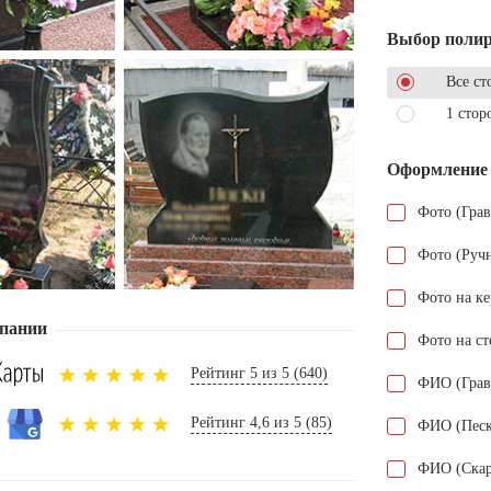
Выбор поли
Все ст
1 стор
Оформление
Фото (Гра
Фото (Руч
Фото на к
пании
Фото на ст
Рейтинг 5 из 5 (640)
ФИО (Грав
Рейтинг 4,6 из 5 (85)
ФИО (Песк
ФИО (Скар