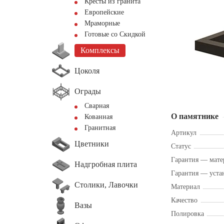
Кресты из гранита
Европейские
Мраморные
Готовые со Скидкой
Комплексы
Цоколя
Ограды
Сварная
О памятнике
Кованная
Гранитная
Артикул
Цветники
Статус
Гарантия — мате
Надгробная плита
Гарантия — уста
Столики, Лавочки
Материал
Качество
Вазы
Полировка