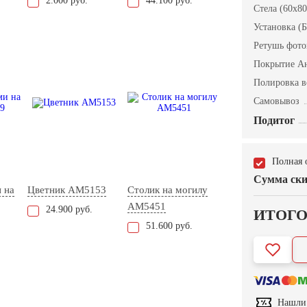
2.000 руб.
44.100 руб.
Стела (60x80
Установка (Б
Ретушь фот
Покрытие А
Полировка в
Самовывоз
Подитог
Полная 
Сумма ски
 на
Цветник AM5153
Столик на могилу
AM5451
24.900 руб.
ИТОГ
51.600 руб.
Нашли 