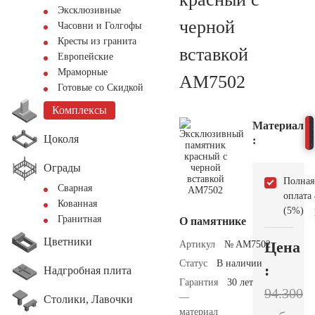
Эксклюзивные
черной
Часовни и Голгофы
Кресты из гранита
вставкой
Европейские
Мраморные
AM7502
Готовые со Скидкой
Комплексы
Материал
Цоколя
:
Ограды
Полная
Сварная
оплата
Кованная
(5%)
Гранитная
О памятнике
Цветники
Цена
Артикул
№ AM7502
Статус
В наличии
:
Надгробная плита
Гарантия
30 лет
94.300
—
Столики, Лавочки
материал