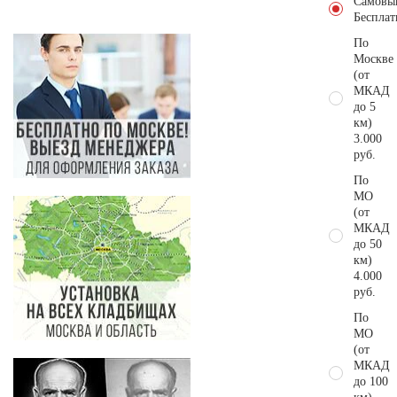
Самовы
Бесплат
По
Москве
(от
МКАД
до 5
км)
3.000
руб.
По
МО
(от
МКАД
до 50
км)
4.000
руб.
По
МО
(от
МКАД
до 100