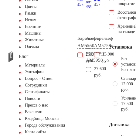
покрытие
Цветы
Восстано
Рамки
фотограф
Ислам
Хранение
Военные
на складе
Машины
Барельеф
Ангел
Барельеф
Животные
AM5750
на
AM5758
Установка
Одежда
памятник
266.000
15.900
Блог
Без
AM5950
руб.
руб.
установ
Материалы
27.600
Бесплат
Эпитафии
руб.
Стандар
Вопрос - Ответ
12.000
Сотрудники
руб.
Сертификаты
Усиленн
Новости
17.500
Пресса о нас
руб.
Вакансии
Кладбища Москвы
Доставка
Города обслуживания
Карта сайта