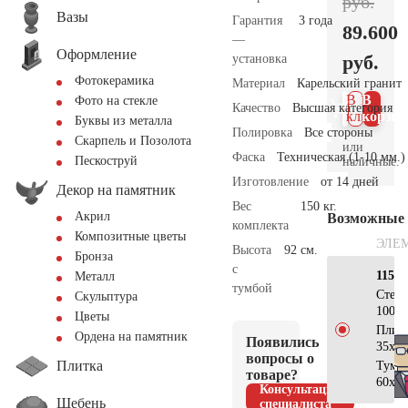
руб.
Вазы
Гарантия
3 года
89.600
—
Оформление
руб.
установка
Фотокерамика
Материал
Карельский гранит
В 1
В
Фото на стекле
Качество
Высшая категория
клик
корзин
Буквы из металла
Полировка
Все стороны
Скарпель и Позолота
или
Фаска
Техническая (1-10 мм.)
Пескоструй
наличные.
Изготовление
от 14 дней
Декор на памятник
Вес
150 кг.
Акрил
Возможные
комплекта
Композитные цветы
ЭЛЕ
Высота
92 см.
Бронза
с
115х5
Металл
тумбой
Стел
Скульптура
100х5
Цветы
Плит
Ордена на памятник
Появились
35х25
вопросы о
Плитка
Тумб
товаре?
60х20
Консультация
Щебень
специалиста