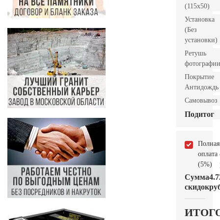
(115х50)
Установка
(Без
установки)
Ретушь
фотографи
Покрытие
Антидождь
Самовывоз
Подитог
Полная
оплата
(5%)
Сумма
4.7
скидок
руб
ИТОГ