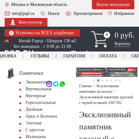
Москва и Московская область
Вызов менеджера
info@pqd.ru
Поиск
Просмотренное
Избранное
Конструктор
Установка на ВСЕХ кладбищах
0 руб.
0
0
Китай-Город - Шоурум 130 м2
Корзина
Без выходных : с 9:00 до 21:00
Выезд менеджера для
АНОВКА
ОТЗЫВЫ
ГАРАНТИЯ
ОПЛАТА
СК
оформления заказа
изготовление
Заказать выезд
памятников
+7 (495) 518-44-23
Памятники
Экономичные
Обратный звонок
Главная
>
Эксклюзивные
Вертикальные
памятники на могилу
>
Фрезерные
Эксклюзивный памятник красный
Горизонтальные
с черной вставкой AM7502
Двойные
Эксклюзивный
Арки и Колонны
Элитные
памятник
С крестом
красный с
Маленькие