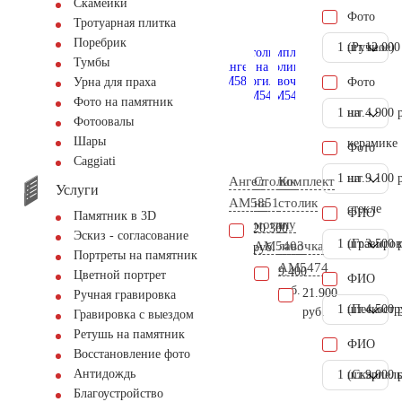
Скамейки
Фото
Тротуарная плитка
Поребрик
1 шт.
(Ручное)
12.000
Тумбы
Фото
Урна для праха
Фото на памятник
1 шт.
на
4.900 
Фотоовалы
Шары
керамике
Фото
Сaggiati
1 шт.
на
9.100 
Ангел
Столик
Комплект
Услуги
AM5851
на
столик
стекле
ФИО
Памятник в 3D
могилу
и
20.300
Эскиз - согласование
1 шт.
(Гравиров
3.500 
AM5403
лавочка
руб.
Портреты на памятник
АМ5474
9.400
Цветной портрет
ФИО
руб.
21.900
Ручная гравировка
1 шт.
(Пескостр
4.500 
руб.
Гравировка с выездом
Ретушь на памятник
ФИО
Восстановление фото
Антидождь
1 шт.
(Скарпель
9.000 
Благоустройство