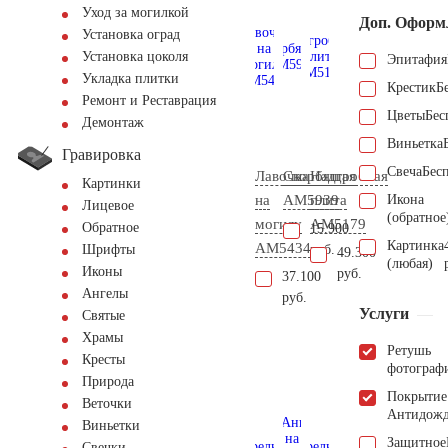
Уход за могилкой
Доп. Оформ
Установка оград
Установка цоколя
Эпитафия
Укладка плитки
Крестик
Б
Ремонт и Реставрация
Цветы
Бес
Демонтаж
Виньетка
Гравировка
Свеча
Бес
Лавочка
Скорбящая
Надгробная
Картинки
на
AM5939
плита
Икона
Лицевое
(обратное
могилу
AM5179
Обратное
15.900
Картинка
AM5434
руб.
Шрифты
49.300
(любая)
Иконы
руб.
37.100
Ангелы
руб.
Услуги
Святые
Храмы
Ретушь
Кресты
фотограф
Природа
Покрытие
Веточки
Антидож
Виньетки
Защитное
Свечки