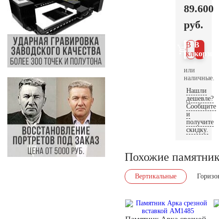
89.600
руб.
В 1
В
клик
корзин
или
наличные.
Нашли
дешевле?
Сообщите
и
получите
скидку.
Похожие памятни
Вертикальные
Горизо