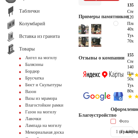
135х6
Таблички
Стел
Примеры памятников
120х6
Колумбарий
Плит
40х30
Тумб
Вставка из гранита
70х20
Товары
155х7
Отзывы о компании
Ангел на могилу
Стел
Балясины
140х7
Бордюр
Плит
Брусчатка
50х40
Бюст и Скульптуры
Тумб
80х20
Вазон
Вазы из мрамора
Влагостойкие рамки
Оформлени
Газон на могилу
Благоустройство
Лавочки
Фото
Лампада на могилу
1 шт.
(Гравиров
4.900 
Мемориальная доска