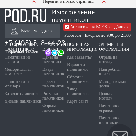
Перейти в начало страницы
Изготовление
памятников
Установка на ВСЕХ кладбищах
Вызов менеджера
Работаем : Ежедневно 9:00 до 21:00
+7 (495) 518-44-23
ИЗГОТОВЛЕНИЕ
ПОМОЩЬ В
ПОЛЕЗНАЯ
ЭЛЕМЕНТЫ
ПАМЯТНИКОВ
ВЫБОРЕ
ИНФОРМАЦИЯ
ОФОРМЛЕНИЯ
Обратный звонок
Памятники из
Цены на
Как заказать?
Ограда на
гранита
памятники
могилу
Варианты
Мемориальный
Виды
памятников
Надгробная
комплекс
памятников
плита
Образцы
Памятники из
Проект
памятников
Мемориальная
мрамора
памятников
доска
Завод
Каталог памятников
Рисунки
памятников
Цоколь на
памятников
могилу
Дизайн памятников
Карта сайта
Формы
Памятник с
памятников
оградой
Памятник с
цветником