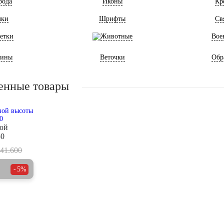
рода
Иконы
Кр
мки
Шрифты
Св
етки
Животные
Вое
ины
Веточки
Обр
енные товары
ой
50
41.600
5%