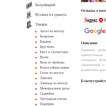
Колумбарий
Отзывы о ком
Вставка из гранита
Товары
Ангел на могилу
Балясины
Бордюр
Описание
Брусчатка
Памятник двой
Бюст и Скульптуры
прямоугольных
Вазон
основании. Чётк
Вазы из мрамора
современный и 
Влагостойкие рамки
взаимосвязь двух
Газон на могилу
Лавочки
Благоустройс
Лампада на могилу
Мемориальная доска
Скамейки
Тротуарная плитка
Поребрик