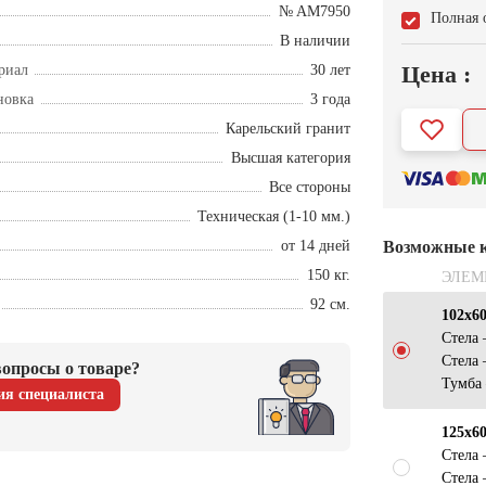
№ AM7950
Полная 
В наличии
Цена :
риал
30 лет
новка
3 года
Карельский гранит
Высшая категория
Все стороны
Техническая (1-10 мм.)
от 14 дней
Возможные 
150 кг.
ЭЛЕМ
92 см.
102х6
Стела
Стела
опросы о товаре?
Тумба
ия специалиста
125х6
Стела
Стела