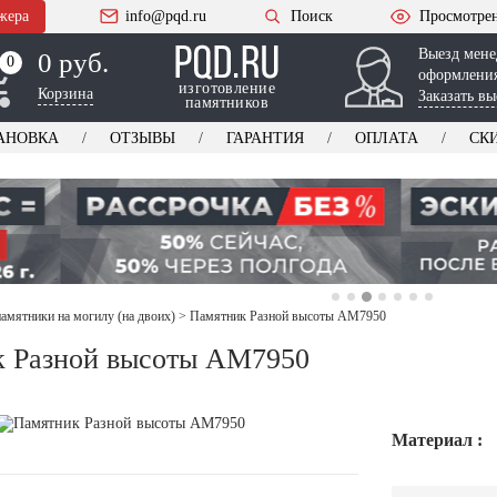
жера
info@pqd.ru
Поиск
Просмотре
Выезд мене
0 руб.
0
0
оформления
изготовление
Корзина
Заказать вы
памятников
АНОВКА
ОТЗЫВЫ
ГАРАНТИЯ
ОПЛАТА
СК
амятники на могилу (на двоих)
>
Памятник Разной высоты AM7950
к Разной высоты AM7950
Материал :