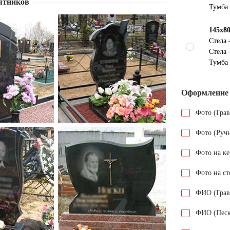
ятников
Тумба
145х8
Стела
Стела
Тумба
Оформление
Фото (Гра
Фото (Руч
Фото на к
Фото на ст
ФИО (Грав
ФИО (Песк