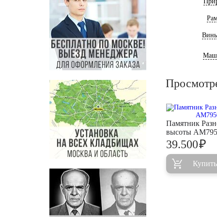
При
Ра
Винь
Маш
Просмотр
Памятник Разн
высоты AM79
₽
39.500
Купить