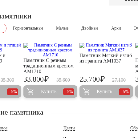
памятники
Горизонтальные
Малые
Двойные
Арки
Э
м и
Памятник Мягкий изгиб
Памятник С резным
П
9
из гранита AM1037
традиционным крестом
м
AM1710
₽
₽
33.800
25.700
35.300
35.600
27.100
ь
Купить
Купить
5%
5%
5%
ие памятника
евое
Цветы
Обр