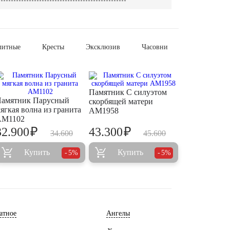
литные
Кресты
Эксклюзив
Часовни
Памятник С силуэтом
амятник Парусный
скорбящей матери
ягкая волна из гранита
AM1958
AM1102
₽
₽
32.900
43.300
34.600
45.600
Купить
Купить
5%
5%
атное
Ангелы