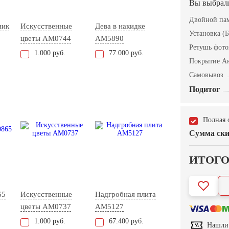
Вы выбрал
Двойной пам
ник
Искусственные
Дева в накидке
Установка (Б
цветы AM0744
AM5890
Ретушь фот
1.000 руб.
77.000 руб.
Покрытие А
Самовывоз
Подитог
Полная 
Сумма ски
ИТОГ
65
Искусственные
Надгробная плита
цветы AM0737
AM5127
1.000 руб.
67.400 руб.
Нашли 