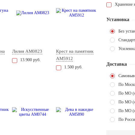
Хранение н
Установка
Без уста
Стандарт
Усиленн
уна
Лилия AM0823
Крест на памятник
AM5912
13.900 руб.
Доставка
1.500 руб.
Самовыв
По Моск
По МО (
По МО (
По МО (
По Росси