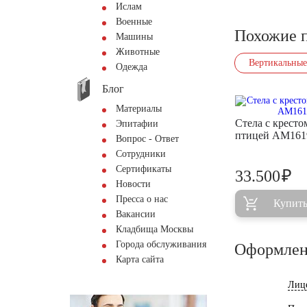
Ислам
Военные
Похожие 
Машины
Животные
Вертикальные
Одежда
Блог
Материалы
Стела с кресто
Эпитафии
птицей AM161
Вопрос - Ответ
Сотрудники
Сертификаты
₽
33.500
Новости
Пресса о нас
Купит
Вакансии
Кладбища Москвы
Города обслуживания
Оформлен
Карта сайта
Лиц