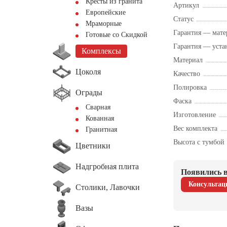
Кресты из гранита
Артикул
Европейские
Статус
Мраморные
Гарантия — мате
Готовые со Скидкой
Гарантия — уста
Комплексы
Материал
Цоколя
Качество
Полировка
Ограды
Фаска
Сварная
Изготовление
Кованная
Вес комплекта
Гранитная
Высота с тумбой
Цветники
Надгробная плита
Появились в
Консультац
Столики, Лавочки
Вазы