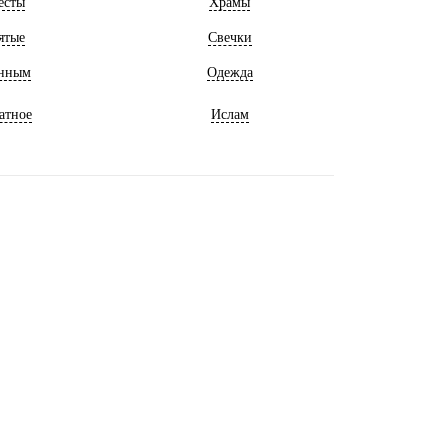
есты
Храмы
ятые
Свечки
нным
Одежда
атное
Ислам