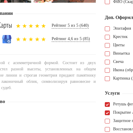
ФИО (Скар
пании
Доп. Оформл
Рейтинг 5 из 5 (640)
Эпитафия
Крестик
Рейтинг 4,6 из 5 (85)
Цветы
Виньетка
Свеча
ной с асимметричной формой. Состоит из двух
 стел разной высоты, установленных на общем
Икона (обр
ие линии и строгая геометрия придают памятнику
Картинка (
лаконичный облик, символизируя равновесие и
 судеб.
Услуги
тво
Ретушь фо
Покрытие 
Защитное 
Восстанов