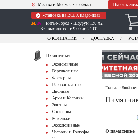
Москва и Московская область
Вызов менед
Установка на ВСЕХ кладбищах
Китай-Город - Шоурум 130 м2
Без выходных : с 9:00 до 21:00
О КОМПАНИИ
ДОСТАВКА
УСТ
Памятники
Экономичные
Вертикальные
Фрезерные
Горизонтальные
Главная
>
Двойные п
Двойные
Памятни
Арки и Колонны
Элитные
С крестом
Маленькие
Эксклюзивные
О памятнике
Часовни и Голгофы