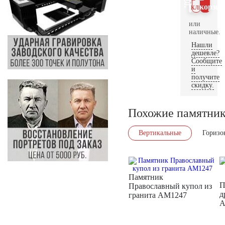
клик
корзин
или
наличные.
Нашли
дешевле?
Сообщите
и
получите
скидку.
Похожие памятни
Вертикальные
Горизо
Памятник
П
Православный купол из
д
гранита AM1247
A