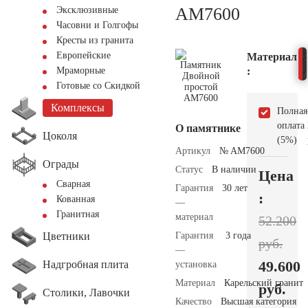
AM7600
Эксклюзивные
Часовни и Голгофы
Кресты из гранита
Европейские
Материал
:
Мраморные
Готовые со Скидкой
Комплексы
Полная
оплата
О памятнике
Цоколя
(5%)
Артикул
№ AM7600
Ограды
Статус
В наличии
Цена
Сварная
Гарантия
30 лет
:
Кованная
—
Гранитная
материал
52.200
Цветники
Гарантия
3 года
руб.
—
49.600
Надгробная плита
установка
Материал
Карельский гранит
руб.
Столики, Лавочки
Качество
Высшая категория