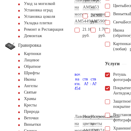
Уход за могилкой
Цветы
Бес
на
AM5153
на
Установка оград
могилу
памятник
Виньетка
24.900
Установка цоколя
AM5449
AM5900
руб.
Свеча
Бес
Укладка плитки
21.100
1.700
Ремонт и Реставрация
Икона
руб.
руб.
(обратное
Демонтаж
Картинка
Гравировка
(любая)
Картинки
Лицевое
Услуги
Обратное
Шрифты
Ретушь
Иконы
фотограф
Ангелы
Покрытие
Святые
Антидож
Храмы
Защитное
Кресты
покрытие
Природа
Восстано
Лавочка
Искусственные
Искусственные
Веточки
фотограф
на
цветы
цветы
Виньетки
Хранение
могилу
AM0741
AM0742
Свечки