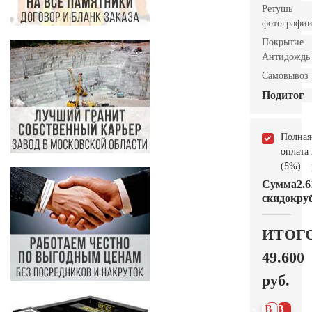
Ретушь
фотографи
Покрытие
Антидождь
Самовывоз
Подитог
Полная
оплата
(5%)
Сумма
2.6
скидок
руб
ИТОГ
49.600
руб.
В 1
В