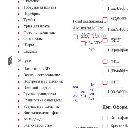
Скамейки
Тротуарная плитка
1 шт.
на
4.900 
Поребрик
керамике
Фото
Тумбы
Розы
Надгробная
Барельеф
Урна для праха
AM0818
плита
AM5799
1 шт.
на
9.100 
Фото на памятник
AM5161
50.000
20.000
Фотоовалы
стекле
ФИО
руб.
руб.
34.600
Шары
руб.
1 шт.
(Гравиров
3.500 
Сaggiati
Услуги
ФИО
Памятник в 3D
1 шт.
(Пескостр
4.500 
Эскиз - согласование
Портреты на памятник
ФИО
Цветной портрет
1 шт.
(Скарпель
9.000 
Ручная гравировка
Гравировка с выездом
Ретушь на памятник
Доп. Оформ
Восстановление фото
Эпитафия
Антидождь
Благоустройство
Крестик
Б
Лавочка
Цветник
Перо