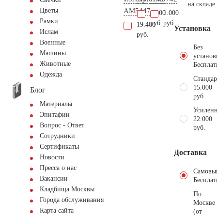
на складе
AM5447
Цветы
1.000
1.000
Рамки
руб.
руб.
19.400
Установка
Ислам
руб.
Военные
Без
Машины
установ
Животные
Бесплат
Одежда
Стандар
15.000
Блог
руб.
Материалы
Усиленн
Эпитафии
22.000
Вопрос - Ответ
руб.
Сотрудники
Сертификаты
Доставка
Новости
Пресса о нас
Самовы
Вакансии
Бесплат
Кладбища Москвы
По
Города обслуживания
Москве
Карта сайта
(от