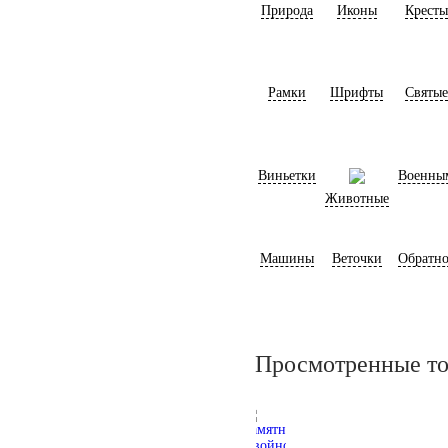
Природа
Иконы
Кресты
Рамки
Шрифты
Святые
Виньетки
Военны
Животные
Машины
Веточки
Обратно
Просмотренные т