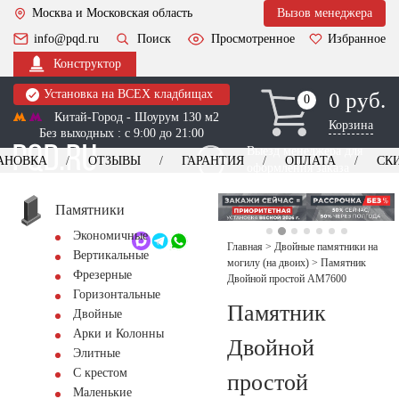
Москва и Московская область
Вызов менеджера
info@pqd.ru
Поиск
Просмотренное
Избранное
Конструктор
Установка на ВСЕХ кладбищах
0 руб.
0
0
Китай-Город - Шоурум 130 м2
Корзина
Без выходных : с 9:00 до 21:00
Выезд менеджера для
АНОВКА
ОТЗЫВЫ
ГАРАНТИЯ
ОПЛАТА
СК
оформления заказа
изготовление
Заказать выезд
памятников
+7 (495) 518-44-23
Памятники
Экономичные
Обратный звонок
Главная
>
Двойные памятники на
Вертикальные
могилу (на двоих)
>
Памятник
Фрезерные
Двойной простой AM7600
Горизонтальные
Памятник
Двойные
Арки и Колонны
Двойной
Элитные
С крестом
простой
Маленькие