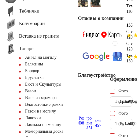
Тумб
Таблички
110х2
Отзывы о компании
Колумбарий
135х1
Стел
Вставка из гранита
120х6
Стел
Товары
120х6
Тумб
Ангел на могилу
130х2
Балясины
Бордюр
Благоустройство
Брусчатка
Оформлени
Бюст и Скульптуры
Фото
Вазон
Вазы из мрамора
1 шт.
(Гравиров
4.900 
Влагостойкие рамки
Газон на могилу
Фото
Лавочки
1 шт.
(Ручное)
12.000
Лампада на могилу
Мемориальная доска
Фото