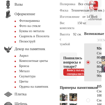
В 1
В
Вазы
Полировка
Все стороны
клик
корзин
Фаска
Техническая (1-10 мм.)
Оформление
или
Изготовление
от 14 дней
наличные.
Фотокерамика
Вес
150 кг.
Фото на стекле
комплекта
Буквы из металла
Возможные
Высота
92 см.
Скарпель и Позолота
с
ЭЛЕ
Пескоструй
тумбой
92х80
Декор на памятник
Стел
Акрил
80х40
Появились
Композитные цветы
вопросы о
Стел
Бронза
товаре?
80х40
Консультация
Металл
Тумб
специалиста
90х15
Скульптура
Цветы
115х1
Ордена на памятник
Примеры памятников
Стел
Плитка
100х5
Стел
Щебень
100х5