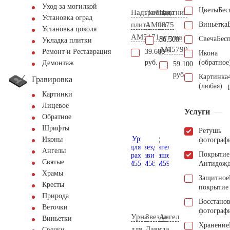
Уход за могилкой
Цветы
Бес
Надгробная
Лампада
Цветник
Установка оград
плита
AM0875
из
Виньетка
Установка цоколя
AM5171
чугуна
Свеча
Бес
86.500
Укладка плитки
AM5790
руб.
39.600
Ремонт и Реставрация
Икона
руб.
(обратное
Демонтаж
59.100
руб.
Картинка
Гравировка
(любая)
Картинки
Лицевое
Услуги
Обратное
Шрифты
Ретушь
Иконы
фотограф
Ангелы
Покрытие
Святые
Антидож
Храмы
Защитное
Кресты
покрытие
Природа
Восстано
Веточки
фотограф
Урна
Звезда
Ангел
Виньетки
Хранение
для
Давида
с
Свечки