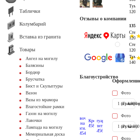
Тумб
Таблички
120х3
Отзывы о компании
Колумбарий
135х1
Стел
Вставка из гранита
120х6
Стел
Товары
120х6
Тумб
Ангел на могилу
140х4
Балясины
Бордюр
Благоустройство
Брусчатка
Оформлени
Бюст и Скульптуры
Фото
Вазон
Вазы из мрамора
1 шт.
(Гравиров
4.900 
Влагостойкие рамки
Газон на могилу
Фото
Лавочки
1 шт.
(Ручное)
12.000
Лампада на могилу
Мемориальная доска
Фото