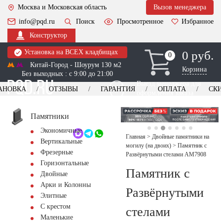
Москва и Московская область
Вызов менеджера
info@pqd.ru
Поиск
Просмотренное
Избранное
Конструктор
Установка на ВСЕХ кладбищах
0 руб.
0
0
Китай-Город - Шоурум 130 м2
Корзина
Без выходных : с 9:00 до 21:00
Выезд менеджера для
АНОВКА
ОТЗЫВЫ
ГАРАНТИЯ
ОПЛАТА
СК
оформления заказа
изготовление
Заказать выезд
памятников
+7 (495) 518-44-23
Памятники
Экономичные
Обратный звонок
Главная
>
Двойные памятники на
Вертикальные
могилу (на двоих)
>
Памятник с
Фрезерные
Развёрнутыми стелами AM7908
Горизонтальные
Памятник с
Двойные
Арки и Колонны
Развёрнутыми
Элитные
С крестом
стелами
Маленькие