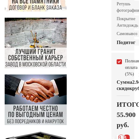
Ретушь
фотографи
Покрытие
Антидождь
Самовывоз
Подитог
Полная
оплата
(5%)
Сумма
2.9
скидок
руб
ИТОГ
55.900
руб.
В 1
В