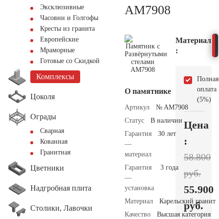
AM7908
Эксклюзивные
Часовни и Голгофы
Кресты из гранита
Европейские
Материал
:
Мраморные
Готовые со Скидкой
Комплексы
Полная
оплата
О памятнике
Цоколя
(5%)
Артикул
№ AM7908
Ограды
Статус
В наличии
Цена
Сварная
Гарантия
30 лет
:
Кованная
—
Гранитная
материал
58.800
Цветники
Гарантия
3 года
руб.
—
55.900
Надгробная плита
установка
Материал
Карельский гранит
руб.
Столики, Лавочки
Качество
Высшая категория