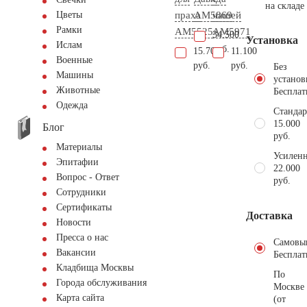
на складе
праха
AM5869
чашей
Цветы
Рамки
AM5525
AM5971
34.500
Установка
Ислам
руб.
15.700
11.100
Военные
руб.
руб.
Без
Машины
установ
Животные
Бесплат
Одежда
Стандар
15.000
Блог
руб.
Материалы
Усиленн
Эпитафии
22.000
Вопрос - Ответ
руб.
Сотрудники
Сертификаты
Доставка
Новости
Пресса о нас
Самовы
Вакансии
Бесплат
Кладбища Москвы
По
Города обслуживания
Москве
Карта сайта
(от