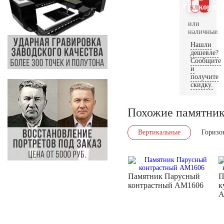
клик
корзин
или
наличные.
Нашли
дешевле?
Сообщите
и
получите
скидку.
Похожие памятни
Вертикальные
Горизо
Памятник Парусный
П
контрастный AM1606
к
A