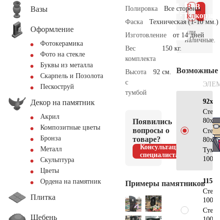
В 1
В
Вазы
Полировка
Все стороны
клик
корзин
Фаска
Техническая (1-10 мм.)
Оформление
или
Изготовление
от 14 дней
наличные.
Фотокерамика
Вес
150 кг.
Фото на стекле
комплекта
Буквы из металла
Возможные
Высота
92 см.
Скарпель и Позолота
с
ЭЛЕ
Пескоструй
тумбой
92х85
Декор на памятник
Стел
Акрил
80х40
Появились
Композитные цветы
вопросы о
Стел
Бронза
товаре?
80х40
Консультация
Металл
Тумб
специалиста
100х2
Скульптура
Цветы
115х1
Ордена на памятник
Примеры памятников
Стел
Плитка
100х5
Стел
Щебень
100х5