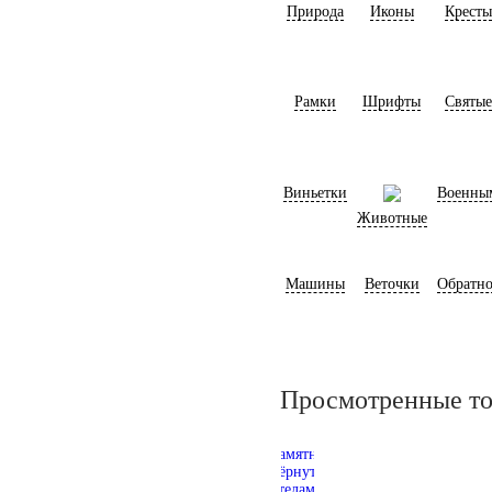
Природа
Иконы
Кресты
Рамки
Шрифты
Святые
Виньетки
Военны
Животные
Машины
Веточки
Обратно
Просмотренные т