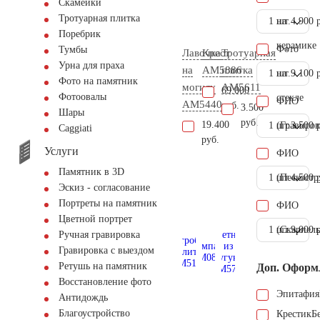
Скамейки
Тротуарная плитка
1 шт.
на
4.900 
Поребрик
керамике
Фото
Тумбы
Лавочка
Крест
Тротуарная
Урна для праха
на
AM5886
плитка
1 шт.
на
9.100 
Фото на памятник
могилу
AM5611
69.000
Фотоовалы
стекле
ФИО
AM5440
руб.
3.500
Шары
руб.
19.400
1 шт.
(Гравиров
3.500 
Сaggiati
руб.
Услуги
ФИО
Памятник в 3D
1 шт.
(Пескостр
4.500 
Эскиз - согласование
Портреты на памятник
ФИО
Цветной портрет
1 шт.
(Скарпель
9.000 
Ручная гравировка
Гравировка с выездом
Ретушь на памятник
Доп. Оформ
Восстановление фото
Эпитафия
Антидождь
Благоустройство
Крестик
Б