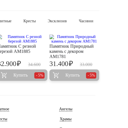
литные
Кресты
Эксклюзив
Часовни
амятник С резной
Памятник Природный
ерезой AM1885
камень с декором
AM1781
₽
₽
32.900
31.400
34.600
33.000
Купить
Купить
5%
5%
атное
Ангелы
есты
Храмы