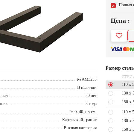
Полная 
Цена :
Размер стел
СТЕЛ
№ AM3233
110 x 
В наличии
130 x 
риал
30 лет
150 x 
новка
3 года
70 x 40 x 5 см.
110 x 
Карельский гранит
130 x 
Высшая категория
150 x 