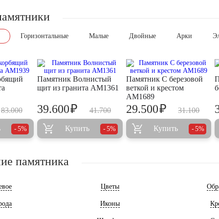
памятники
Горизонтальные
Малые
Двойные
Арки
Э
рбящий
Памятник Волнистый
Памятник С березовой
П
та
щит из гранита AM1361
веткой и крестом
б
AM1689
₽
₽
39.600
29.500
83.000
41.700
31.100
ь
Купить
Купить
5%
5%
5%
ие памятника
евое
Цветы
Обр
рода
Иконы
Кр