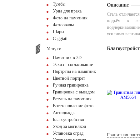
Тумбы
Описание
Урна для праха
Стела отличаетс
Фото на памятник
подъём к сер
Фотоовалы
подчёркивающи
Шары
усиливая вертик
Сaggiati
Благоустройс
Услуги
Памятник в 3D
Эскиз - согласование
Портреты на памятник
Цветной портрет
Ручная гравировка
Гравировка с выездом
Ретушь на памятник
Восстановление фото
Антидождь
Благоустройство
Уход за могилкой
Установка оград
Гранитная плит