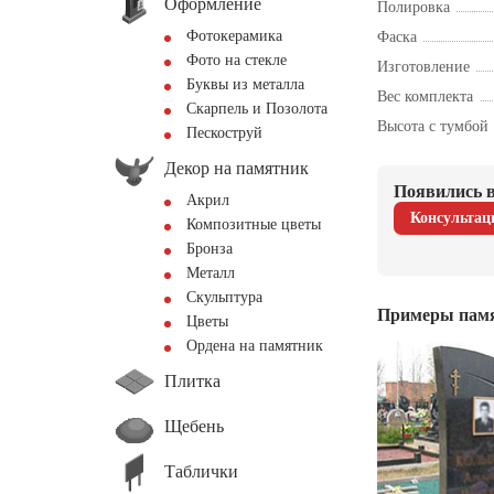
Оформление
Полировка
Фотокерамика
Фаска
Фото на стекле
Изготовление
Буквы из металла
Вес комплекта
Скарпель и Позолота
Высота с тумбой
Пескоструй
Декор на памятник
Появились в
Акрил
Консультац
Композитные цветы
Бронза
Металл
Скульптура
Примеры пам
Цветы
Ордена на памятник
Плитка
Щебень
Таблички