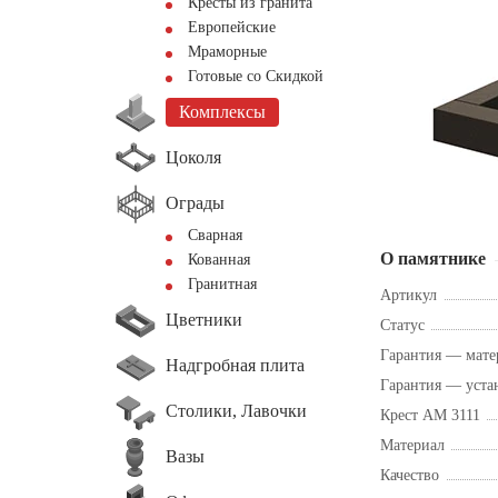
Кресты из гранита
Европейские
Мраморные
Готовые со Скидкой
Комплексы
Цоколя
Ограды
Сварная
О памятнике
Кованная
Гранитная
Артикул
Цветники
Статус
Гарантия — мате
Надгробная плита
Гарантия — уста
Столики, Лавочки
Крест AM 3111
Материал
Вазы
Качество