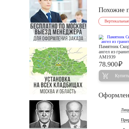
Похожие 
Вертикальные
Памятник Ско
ангел из грани
AM1939
₽
78.900
Купит
Оформлен
Лиц
При