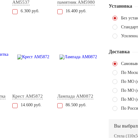
AM5537
памятник AM5980
Установка
6.300 руб.
16.400 руб.
Без уста
Стандарт
Усиленн
Доставка
Самовыв
По Моск
По МО (
По МО (
тка
Крест AM5872
Лампада AM0872
По МО (
14.600 руб.
86.500 руб.
По Росси
Вы выбрал
Стела (110x5