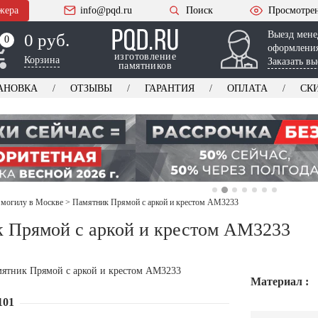
жера
info@pqd.ru
Поиск
Просмотре
Выезд мене
0 руб.
0
0
оформления
изготовление
Корзина
Заказать вы
памятников
АНОВКА
ОТЗЫВЫ
ГАРАНТИЯ
ОПЛАТА
СК
 могилу в Москве
>
Памятник Прямой с аркой и крестом AM3233
 Прямой с аркой и крестом AM3233
Материал :
101