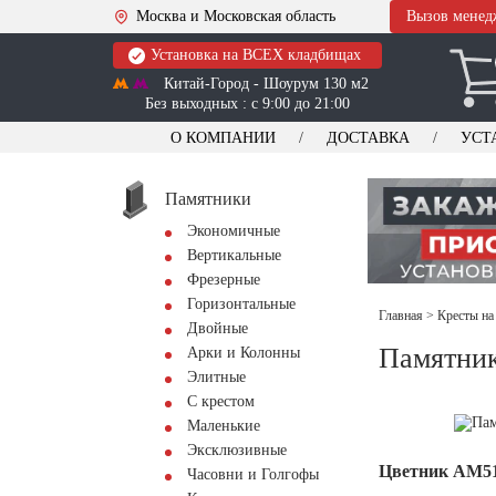
Москва и Московская область
Вызов менед
Установка на ВСЕХ кладбищах
Китай-Город - Шоурум 130 м2
Без выходных : с 9:00 до 21:00
О КОМПАНИИ
ДОСТАВКА
УСТ
Памятники
Экономичные
Вертикальные
Фрезерные
Горизонтальные
Главная
>
Кресты на
Двойные
Памятник
Арки и Колонны
Элитные
С крестом
Маленькие
Эксклюзивные
Цветник АМ5
Часовни и Голгофы