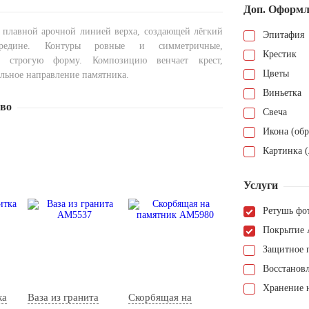
Доп. Оформл
я плавной арочной линией верха, создающей лёгкий
Эпитафия
едине. Контуры ровные и симметричные,
Крестик
е строгую форму. Композицию венчает крест,
Цветы
альное направление памятника.
Виньетка
тво
Свеча
Икона (обр
Картинка (
Услуги
Ретушь фо
Покрытие 
Защитное 
Восстанов
Хранение н
ка
Ваза из гранита
Скорбящая на