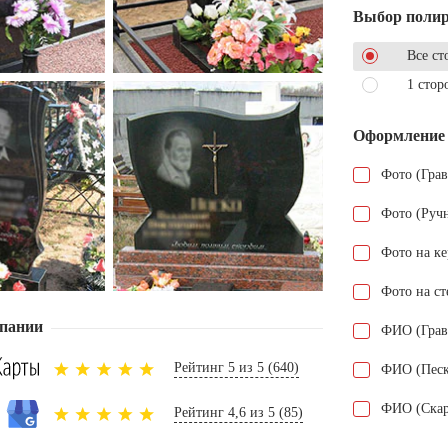
Выбор поли
Все ст
1 стор
Оформление
Фото (Гра
Фото (Руч
Фото на к
Фото на ст
пании
ФИО (Грав
Рейтинг 5 из 5 (640)
ФИО (Песк
ФИО (Скар
Рейтинг 4,6 из 5 (85)