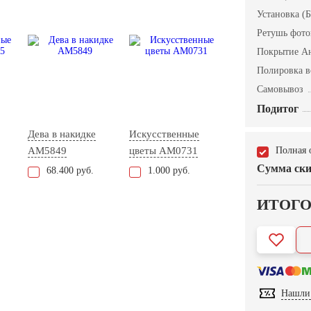
Установка (Б
Ретушь фот
Покрытие А
Полировка в
Самовывоз
Подитог
Дева в накидке
Искусственные
AM5849
цветы AM0731
Полная 
Сумма ски
68.400 руб.
1.000 руб.
ИТОГ
Нашли 