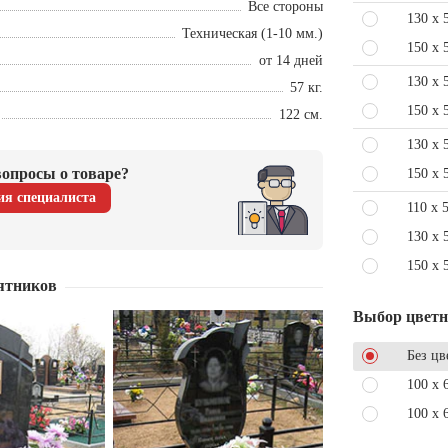
Все стороны
130 x 
Техническая (1-10 мм.)
150 x 
от 14 дней
130 x 
57 кг.
150 x 
122 см.
130 x 
опросы о товаре?
150 x 
ия специалиста
110 x 
130 x 
150 x 
ятников
Выбор цвет
Без цв
100 x 
100 x 