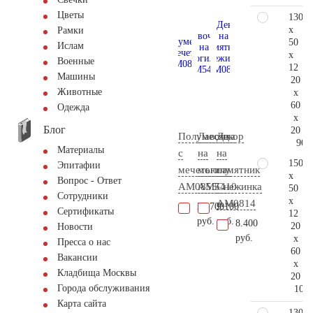
Цветы
130
x
Рамки
50
Ислам
x
Военные
12
Машины
20
Животные
x
60
Одежда
x
Блог
20
Полумесяц
Лавочка
Декор
90.
Материалы
с
на
на
150
Эпитафии
мечетью
могилу
памятник
x
Вопрос - Ответ
AM0855
AM5410
Снежинка
50
Сотрудники
x
AM0814
20.700
9.100
Сертификаты
12
руб.
руб.
8.400
20
Новости
руб.
x
Пресса о нас
60
Вакансии
x
Кладбища Москвы
20
Города обслуживания
103.
Карта сайта
130