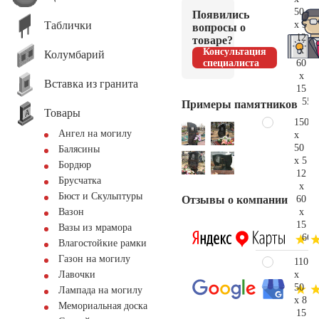
50
Появились
Таблички
x 5
вопросы о
12
товаре?
x
Консультация
Колумбарий
60
специалиста
x
Вставка из гранита
15
55.
Примеры памятников
Товары
150
Ангел на могилу
x
50
Балясины
x 5
Бордюр
12
Брусчатка
x
Бюст и Скульптуры
60
Отзывы о компании
x
Вазон
15
Вазы из мрамора
66.
Влагостойкие рамки
Газон на могилу
110
x
Лавочки
50
Лампада на могилу
x 8
Мемориальная доска
15