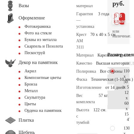
руб.
Вазы
материал
Гарантия
3 года
В 1
В
Оформление
—
клик
корзин
установка
Фотокерамика
или
Фото на стекле
Крест
70 x 40 x 5 см.
наличные.
Буквы из металла
AM
Скарпель и Позолота
3111
Пескоструй
Размер сте
Материал
Карельский гранит
Декор на памятник
Качество
Высшая категория
СТЕ
110
Акрил
Полировка
Все стороны
x
Композитные цветы
Фаска
Техническая (1-10 мм.)
50
Бронза
x 5
Изготовление
от 14 дней
Металл
12
Вес
57 кг.
Скульптура
x
комплекта
60
Цветы
x
Высота
122 см.
Ордена на памятник
15
с
47.
Плитка
тумбой
130
Щебень
x