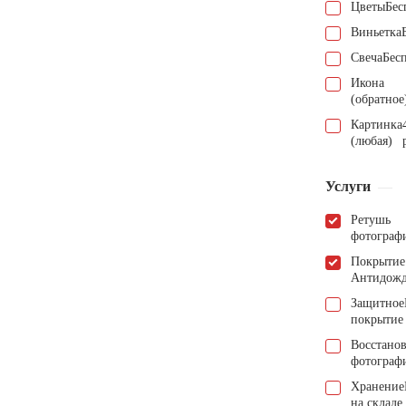
Цветы
Бес
Виньетка
Свеча
Бес
Икона
(обратное
Картинка
(любая)
Услуги
Ретушь
фотограф
Покрытие
Антидож
Защитное
покрытие
Восстано
фотограф
Хранение
на складе