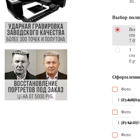
10.30
Выбор поли
Все
стор
7.050
1
сторо
0 руб
Оформлени
Фото
1 шт.
(Гравиров
4.900 
Фото
1 шт.
(Ручное)
12.000
Фото