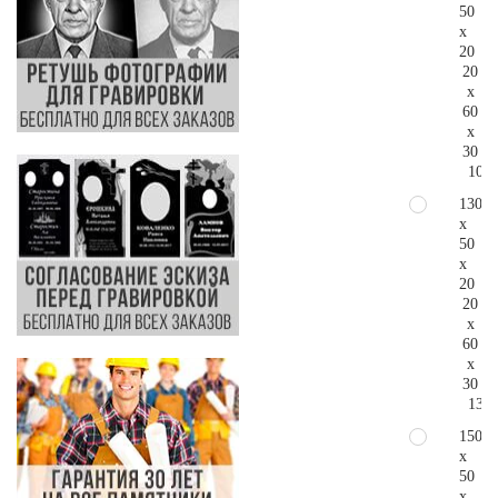
50
x
20
20
x
60
x
30
108.
130
x
50
x
20
20
x
60
x
30
132.
150
x
50
x