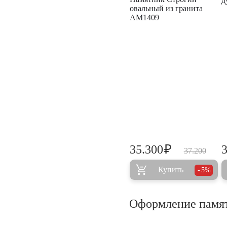
д
овальный из гранита
AM1409
₽
35.300
37.200
Купить
5%
Оформление памя