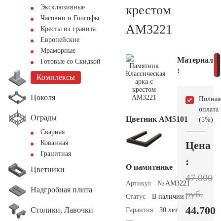
крестом
Эксклюзивные
Часовни и Голгофы
AM3221
Кресты из гранита
Европейские
Мраморные
Материал
Готовые со Скидкой
:
Комплексы
Цоколя
Полная
оплата
Ограды
Цветник АМ5101
(5%)
Сварная
Цена
Кованная
Гранитная
:
О памятнике
Цветники
47.000
Артикул
№ AM3221
Надгробная плита
руб.
Статус
В наличии
44.700
Столики, Лавочки
Гарантия
30 лет
—