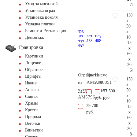
Уход за могилкой
76.
Установка оград
130
Установка цоколя
x
Укладка плитки
50
Ремонт и Реставрация
x
10
Демонтаж
15
Гравировка
x
60
Картинки
x
Лицевое
20
Обратное
68.
Ограда
Цветы
Иисус
Шрифты
150
из
AM5837
AM0851
Иконы
x
чугуна
Ангелы
50
15.100
57.500
x
Святые
AM5796
руб.
руб.
10
Храмы
39.700
15
Кресты
x
руб.
Природа
60
x
Веточки
20
Виньетки
84.
Свечки