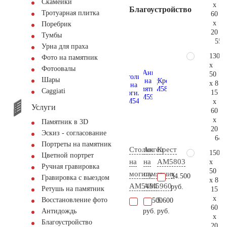
Скамейки
x
Благоустройство
Тротуарная плитка
60
x
Поребрик
20
Тумбы
55.
Урна для праха
130
Фото на памятник
x
Фотоовалы
50
Шары
x 8
Сaggiati
15
x
Услуги
60
x
Памятник в 3D
20
Эскиз - согласование
64.
Портреты на памятник
Столик
Ангел
Крест
150
Цветной портрет
на
на
AM5803
x
Ручная гравировка
50
могилу
памятник
34.500
Гравировка с выездом
x 8
AM5404
AM5960
руб.
Ретушь на памятник
15
x
Восстановление фото
14.500
5.600
60
руб.
руб.
Антидождь
x
Благоустройство
20