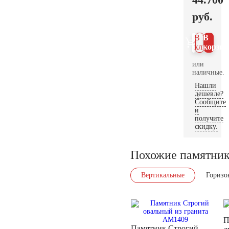
руб.
В 1
В
клик
корзин
или
наличные.
Нашли
дешевле?
Сообщите
и
получите
скидку.
Похожие памятни
Вертикальные
Горизо
П
Памятник Строгий