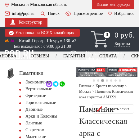
Москва и Московская область
Вызов менеджера
info@pqd.ru
Поиск
Просмотренное
Избранное
Конструктор
Установка на ВСЕХ кладбищах
0 руб.
0
0
Китай-Город - Шоурум 130 м2
Корзина
Без выходных : с 9:00 до 21:00
Выезд менеджера для
АНОВКА
ОТЗЫВЫ
ГАРАНТИЯ
ОПЛАТА
СК
оформления заказа
изготовление
Заказать выезд
памятников
+7 (495) 518-44-23
Памятники
Экономичные
Обратный звонок
Главная
>
Кресты на могилу в
Вертикальные
Москве
>
Памятник Классическая
Фрезерные
арка с крестом AM3221
Горизонтальные
Памятник
Создать эскиз
Двойные
Арки и Колонны
Классическая
Элитные
С крестом
арка с
Маленькие