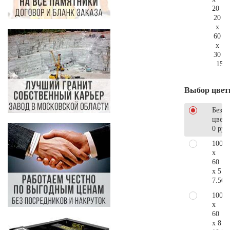
20
20
x
60
x
30
157.
Выбор цвет
Без
цветн
0 руб
100
x
60
x 5
7.500
100
x
60
x 8