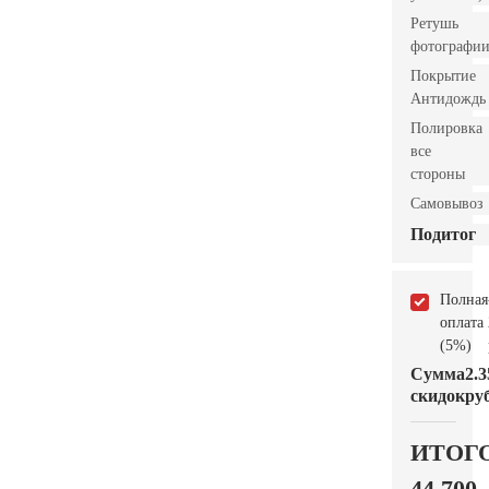
Ретушь
фотографи
Покрытие
Антидождь
Полировка
все
стороны
Самовывоз
Подитог
Полная
оплата
(5%)
Сумма
2.3
скидок
руб
ИТОГ
44.700