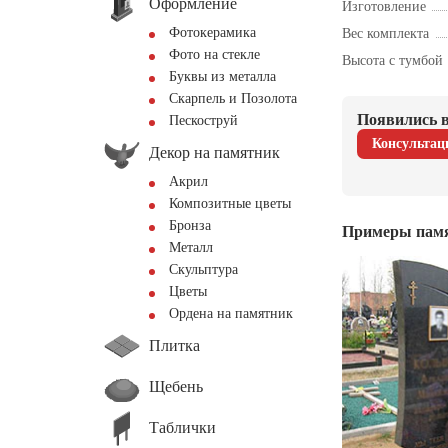
Оформление
Изготовление
Фотокерамика
Вес комплекта
Фото на стекле
Высота с тумбой
Буквы из металла
Скарпель и Позолота
Появились в
Пескоструй
Консультац
Декор на памятник
Акрил
Композитные цветы
Бронза
Примеры пам
Металл
Скульптура
Цветы
Ордена на памятник
Плитка
Щебень
Таблички