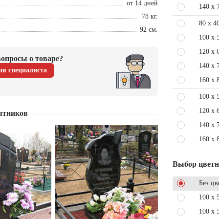
от 14 дней
140 x 
78 кг.
80 x 4
92 см.
100 x 
120 x 
опросы о товаре?
140 x 
ия специалиста
160 x 
100 x 
120 x 
ятников
140 x 
160 x 
Выбор цвет
Без цв
100 x 
100 x 