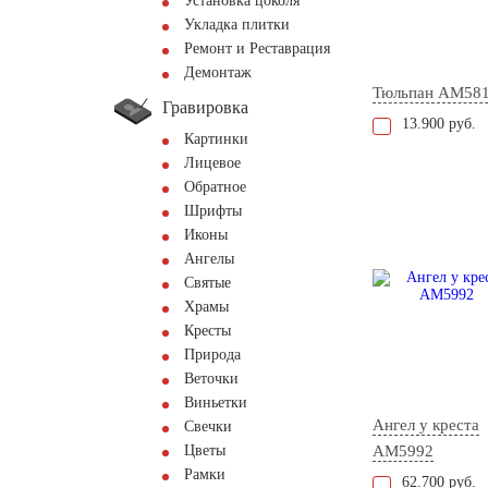
Установка цоколя
Укладка плитки
Ремонт и Реставрация
Демонтаж
Тюльпан AM58
Гравировка
13.900 руб.
Картинки
Лицевое
Обратное
Шрифты
Иконы
Ангелы
Святые
Храмы
Кресты
Природа
Веточки
Виньетки
Ангел у креста
Свечки
Цветы
AM5992
Рамки
62.700 руб.