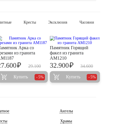
литные
Кресты
Эксклюзив
Часовни
амятник Арка со
Памятник Горящий
резами из гранита
факел из гранита
AM1187
AM1210
₽
₽
27.600
32.900
29.100
34.600
Купить
Купить
5%
5%
атное
Ангелы
есты
Храмы