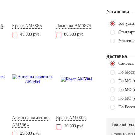
Установка
Без уста
16
Крест AM5885
Лампада AM0875
Стандарт
46.000 руб.
86.500 руб.
Усиленн
Доставка
Самовыв
По Моск
По МО (
По МО (
По МО (
По Росси
Ангел на памятник
Крест AM5804
Вы выбрал
AM5964
10.000 руб.
29.600 руб.
Стела (80x40