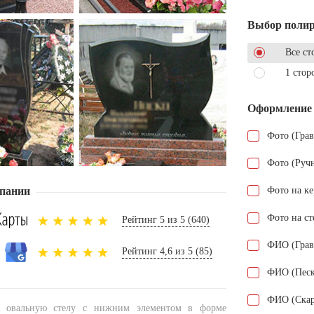
Выбор поли
Все ст
1 стор
Оформление
Фото (Гра
Фото (Руч
пании
Фото на к
Фото на ст
Рейтинг 5 из 5 (640)
ФИО (Грав
Рейтинг 4,6 из 5 (85)
ФИО (Песк
ФИО (Скар
т овальную стелу с нижним элементом в форме