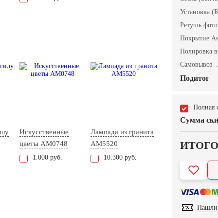
Установка (Б
Ретушь фот
Покрытие А
Полировка в
Самовывоз
Подитог
Полная 
Сумма ски
илу
Искусственные
Лампада из гранита
ИТОГ
цветы AM0748
AM5520
1.000 руб.
10.300 руб.
Нашли 