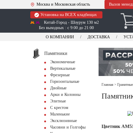
Москва и Московская область
Вызов менед
Установка на ВСЕХ кладбищах
Китай-Город - Шоурум 130 м2
Без выходных : с 9:00 до 21:00
О КОМПАНИИ
ДОСТАВКА
УСТ
Памятники
Экономичные
Вертикальные
Фрезерные
Горизонтальные
Главная
>
Гранитные
Двойные
Памятник
Арки и Колонны
Элитные
С крестом
Маленькие
Эксклюзивные
Цветник АМ5
Часовни и Голгофы