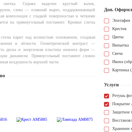
го свитка. Справа выделен круглый валик,
Доп. Оформл
улон, слева — плавный вырез, поддерживающий
ная композиция с гладкой поверхностью и четкими
Эпитафия
ется на прямоугольный постамент. Кромки слегка
Крестик
Цветы
стелы парит над волнистым основанием, создавая
ижения и лёгкости. Геометрический контраст —
Виньетка
ость диска и энергичная пластика нижних форм —
Свеча
иции динамизм. Прямоугольный постамент словно
Икона (обр
ивая воздушность верхней части.
Картинка (
тво
Услуги
Ретушь фо
Покрытие 
Защитное 
Восстанов
Хранение н