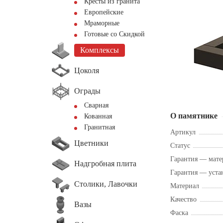
Кресты из гранита
Европейские
Мраморные
Готовые со Скидкой
Комплексы
Цоколя
Ограды
Сварная
О памятнике
Кованная
Гранитная
Артикул
Цветники
Статус
Гарантия — мате
Надгробная плита
Гарантия — уста
Столики, Лавочки
Материал
Качество
Вазы
Фаска