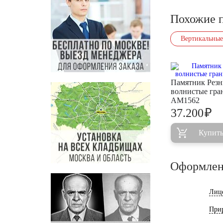
Похожие 
Вертикальные
Памятник Рез
волнистые гра
AM1562
₽
37.200
Купит
Оформлен
Лиц
При