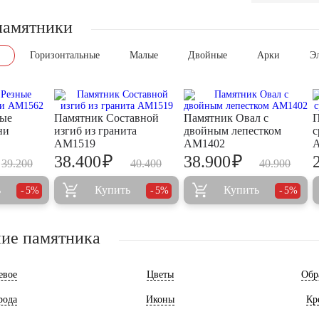
памятники
Горизонтальные
Малые
Двойные
Арки
Э
ные
Памятник Составной
Памятник Овал с
П
ни
изгиб из гранита
двойным лепестком
с
AM1519
AM1402
₽
₽
38.400
38.900
39.200
40.400
40.900
ь
Купить
Купить
5%
5%
5%
ие памятника
евое
Цветы
Обр
рода
Иконы
Кр