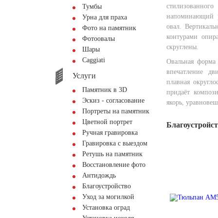
стилизованно
Тумбы
напоминающий р
Урна для праха
овал. Вертикаль
Фото на памятник
контурами опира
Фотоовалы
скруглены.
Шары
Сaggiati
Овальная форма 
впечатление дв
Услуги
плавная округл
Памятник в 3D
придаёт композ
Эскиз - согласование
якорь, уравновеш
Портреты на памятник
Цветной портрет
Благоустройс
Ручная гравировка
Гравировка с выездом
Ретушь на памятник
Восстановление фото
Антидождь
Благоустройство
Уход за могилкой
Установка оград