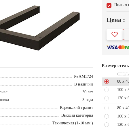
Полная 
Цена :
Размер стел
СТЕЛ
№ AM1724
80 x 4
В наличии
100 x 
риал
30 лет
120 x 
новка
3 года
Карельский гранит
80 x 4
Высшая категория
100 x 
Техническая (1-10 мм.)
120 x 