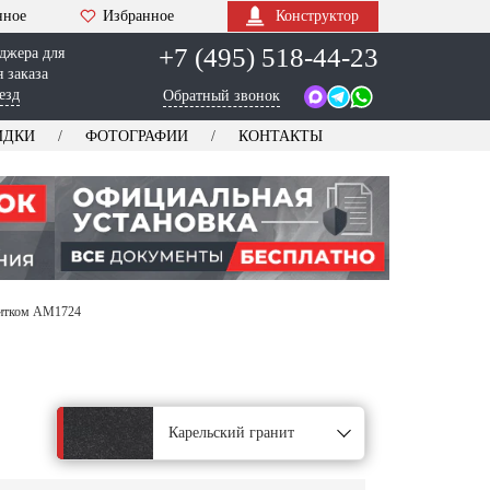
нное
Избранное
Конструктор
+7 (495) 518-44-23
джера для
 заказа
езд
Обратный звонок
ИДКИ
ФОТОГРАФИИ
КОНТАКТЫ
витком AM1724
Карельский гранит