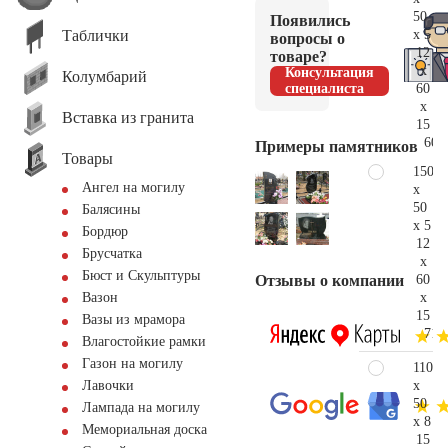
50
Появились
Таблички
x 5
вопросы о
12
товаре?
x
Консультация
Колумбарий
60
специалиста
x
Вставка из гранита
15
60.
Примеры памятников
Товары
150
Ангел на могилу
x
50
Балясины
x 5
Бордюр
12
Брусчатка
x
Бюст и Скульптуры
60
Отзывы о компании
x
Вазон
15
Вазы из мрамора
71.
Влагостойкие рамки
Газон на могилу
110
x
Лавочки
50
Лампада на могилу
x 8
Мемориальная доска
15