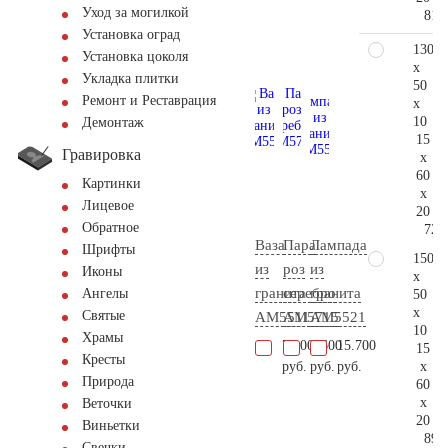
Уход за могилкой
81.
Установка оград
130
Установка цоколя
x
Укладка плитки
50
Ремонт и Реставрация
x
10
Демонтаж
15
Гравировка
x
60
Картинки
x
Лицевое
20
Обратное
72.
Ваза
Пара
Лампада
Шрифты
150
из
роз
из
Иконы
x
гранита
серебро
гранита
Ангелы
50
x
Святые
AM5511
AM5715
AM5521
10
Храмы
7.100
8.600
15.700
15
Кресты
x
руб.
руб.
руб.
Природа
60
x
Веточки
20
Виньетки
89.
Свечки