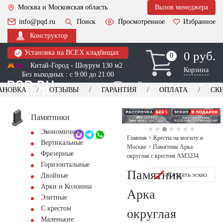
Москва и Московская область
Вызов менеджера
info@pqd.ru
Поиск
Просмотренное
Избранное
Конструктор
Установка на ВСЕХ кладбищах
0 руб.
0
0
Китай-Город - Шоурум 130 м2
Корзина
Без выходных : с 9:00 до 21:00
Выезд менеджера для
АНОВКА
ОТЗЫВЫ
ГАРАНТИЯ
ОПЛАТА
СК
оформления заказа
изготовление
Заказать выезд
памятников
+7 (495) 518-44-23
Памятники
Экономичные
Обратный звонок
Главная
>
Кресты на могилу в
Вертикальные
Москве
>
Памятник Арка
Фрезерные
округлая с крестом AM3234
Горизонтальные
Памятник
Создать эскиз
Двойные
Арки и Колонны
Арка
Элитные
С крестом
округлая
Маленькие