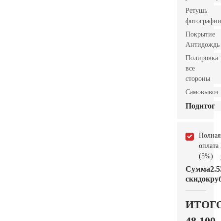
Ретушь
фотографи
Покрытие
Антидождь
Полировка
все
стороны
Самовывоз
Подитог
Полная
оплата
(5%)
Сумма
2.5
скидок
руб
ИТОГ
48.100