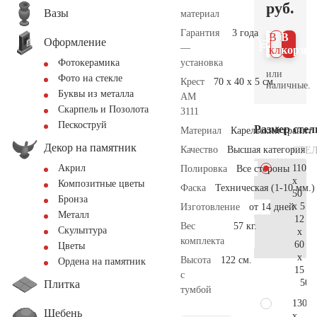
руб.
Вазы
материал
Гарантия
3 года
В 1
В
Оформление
—
клик
корзин
установка
Фотокерамика
или
Фото на стекле
Крест
70 x 40 x 5 см.
наличные.
Буквы из металла
AM
Скарпель и Позолота
3111
Пескоструй
Размер сте
Материал
Карельский гранит
Декор на памятник
Качество
Высшая категория
СТЕ
110
Акрил
Полировка
Все стороны
x
Композитные цветы
Фаска
Техническая (1-10 мм.)
50
Бронза
x 5
Изготовление
от 14 дней
Металл
12
Вес
57 кг.
Скульптура
x
комплекта
60
Цветы
x
Высота
122 см.
Ордена на памятник
15
с
50.
Плитка
тумбой
130
Щебень
x