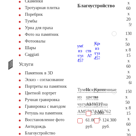
Скамейки
x
Благоустройство
Тротуарная плитка
60
x
Поребрик
20
Тумбы
59.
Урна для праха
130
Фото на памятник
x
Фотоовалы
50
Шары
x 8
Сaggiati
15
x
Услуги
60
x
Памятник в 3D
20
Эскиз - согласование
68.
Портреты на памятник
Тумба
Искусственные
Крест
150
Цветной портрет
из
цветы
из
x
Ручная гравировка
50
чугуна
AM0737
чугуна
Гравировка с выездом
x 8
AM5787
AM5762
1.000
Ретушь на памятник
15
x
руб.
Восстановление фото
61.000
124.300
60
руб.
руб.
Антидождь
x
Благоустройство
20