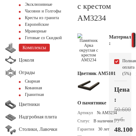
с крестом
Эксклюзивные
Часовни и Голгофы
AM3234
Кресты из гранита
Европейские
Мраморные
Материал
Готовые со Скидкой
:
Комплексы
Цоколя
Полная
оплата
Ограды
Цветник АМ5101
(5%)
Сварная
Цена
Кованная
Гранитная
:
О памятнике
Цветники
50.600
Артикул
№ AM3234
Надгробная плита
руб.
Статус
В наличии
48.100
Столики, Лавочки
Гарантия
30 лет
—