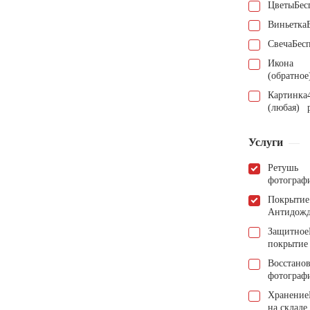
Цветы
Бес
Виньетка
Свеча
Бес
Икона
(обратное
Картинка
(любая)
Услуги
Ретушь
фотограф
Покрытие
Антидож
Защитное
покрытие
Восстано
фотограф
Хранение
на складе