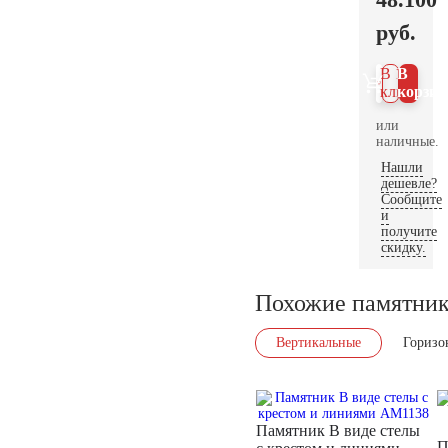
руб.
В 1
В
клик
корзин
или
наличные.
Нашли
дешевле?
Сообщите
и
получите
скидку.
Похожие памятни
Вертикальные
Горизо
Памятник В виде стелы
П