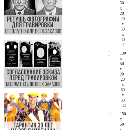
50
x
20
20
x
60
x
30
112.
130
x
50
x
20
20
x
60
x
30
136.
150
x
50
x