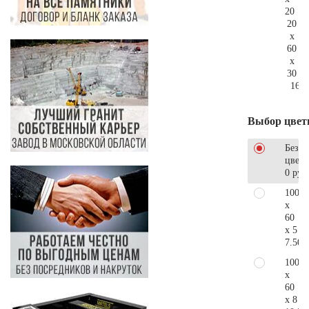
20
20
x
60
x
30
161.
Выбор цвет
Без
цветн
0 руб
100
x
60
x 5
7.500
100
x
60
x 8