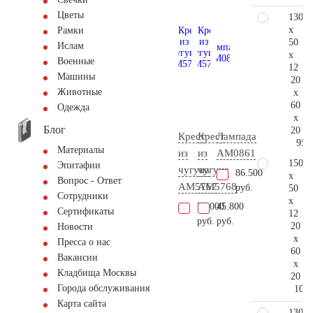
Цветы
130
x
Рамки
50
Ислам
x
Военные
12
Машины
20
Животные
x
60
Одежда
x
Блог
20
Крест
Крест
Лампада
95.
Материалы
из
из
AM0861
150
Эпитафии
чугуна
чугуна
86.500
x
Вопрос - Ответ
AM5767
AM5768
руб.
50
Сотрудники
x
77.000
45.800
Сертификаты
12
руб.
руб.
20
Новости
x
Пресса о нас
60
Вакансии
x
Кладбища Москвы
20
Города обслуживания
107.
Карта сайта
130