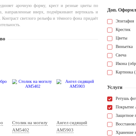
единяет арочную форму, крест и резные цветы по
Доп. Оформл
з, направленные вверх, подчёркивают вертикаль и
 Контраст светлого рельефа и тёмного фона придаёт
Эпитафия
ительность.
Крестик
Цветы
тво
Виньетка
Свеча
Икона (обр
Картинка (
Услуги
Ретушь фо
Покрытие 
Защитное 
ро
Столик на могилу
Ангел сидящий
Восстанов
AM5402
AM5903
Хранение н