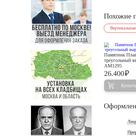
Похожие 
Вертикальные
Памятник Пла
треугольный в
AM1295
₽
26.400
Купит
Оформлен
Лиц
При