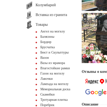
Колумбарий
Вставка из гранита
Товары
Ангел на могилу
Балясины
Бордюр
Брусчатка
Бюст и Скульптуры
Вазон
Вазы из мрамора
Влагостойкие рамки
Отзывы о ком
Газон на могилу
Лавочки
Лампада на могилу
Мемориальная доска
Скамейки
Тротуарная плитка
Описание
Поребрик