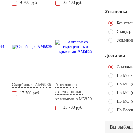
9.700 руб.
22.400 руб.
Установка
Без уста
Стандарт
Усиленн
Доставка
Самовыв
По Моск
По МО (
Скорбящая AM5935
Ангелок со
скрещенными
По МО (
17.700 руб.
крыльями AM5859
По МО (
25.700 руб.
По Росси
Вы выбрал