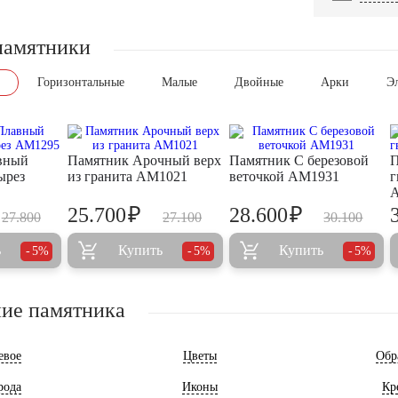
памятники
Горизонтальные
Малые
Двойные
Арки
Э
вный
Памятник Арочный верх
Памятник С березовой
П
ырез
из гранита AM1021
веточкой AM1931
г
₽
₽
25.700
28.600
27.800
27.100
30.100
ь
Купить
Купить
5%
5%
5%
ие памятника
евое
Цветы
Обр
рода
Иконы
Кр