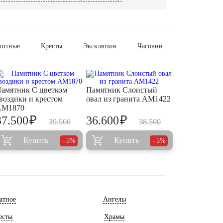
литные
Кресты
Эксклюзив
Часовни
амятник С цветком
Памятник Слоистый
воздики и крестом
овал из гранита AM1422
AM1870
₽
₽
37.500
36.600
39.500
38.500
Купить
Купить
5%
5%
атное
Ангелы
есты
Храмы