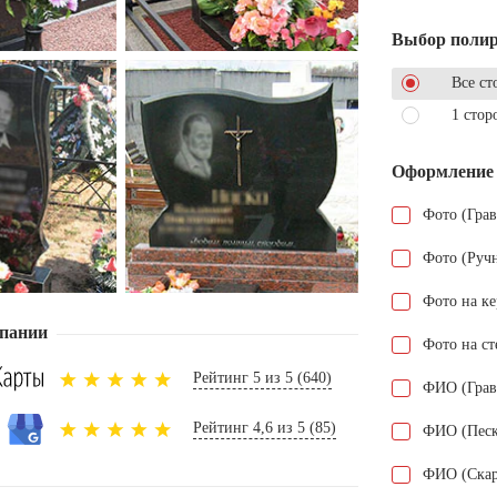
Выбор поли
Все ст
1 стор
Оформление
Фото (Гра
Фото (Руч
Фото на к
пании
Фото на ст
Рейтинг 5 из 5 (640)
ФИО (Грав
Рейтинг 4,6 из 5 (85)
ФИО (Песк
ФИО (Скар