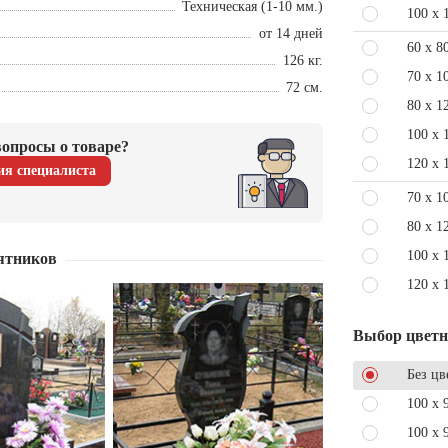
Техническая (1-10 мм.)
100 x 
от 14 дней
60 x 8
126 кг.
70 x 1
72 см.
80 x 1
100 x 
опросы о товаре?
120 x 
ия специалиста
70 x 1
80 x 1
100 x 
ятников
120 x 
Выбор цвет
Без цв
100 x 
100 x 