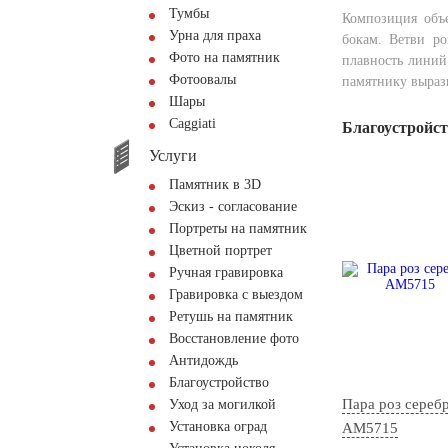
Тумбы
Композиция объ
Урна для праха
бокам. Ветви ро
Фото на памятник
плавность линий.
Фотоовалы
памятнику выраз
Шары
Сaggiati
Благоустройс
Услуги
Памятник в 3D
Эскиз - согласование
Портреты на памятник
Цветной портрет
Ручная гравировка
Гравировка с выездом
Ретушь на памятник
Восстановление фото
Антидождь
Благоустройство
Пара роз сереб
Уход за могилкой
Установка оград
AM5715