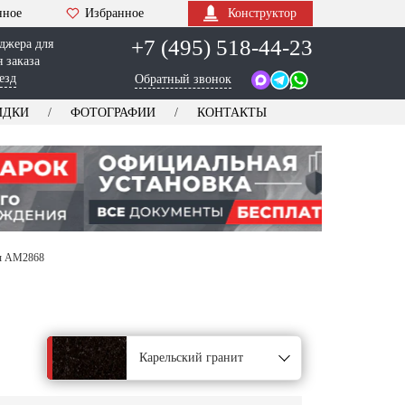
нное
Избранное
Конструктор
+7 (495) 518-44-23
джера для
 заказа
езд
Обратный звонок
ИДКИ
ФОТОГРАФИИ
КОНТАКТЫ
зы AM2868
Карельский гранит