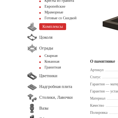
Кресты из гранита
Европейские
Мраморные
Готовые со Скидкой
Комплексы
Цоколя
Ограды
Сварная
О памятнике
Кованная
Гранитная
Артикул
Цветники
Статус
Гарантия — мате
Надгробная плита
Гарантия — уста
Столики, Лавочки
Материал
Качество
Вазы
Полировка