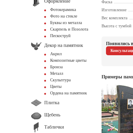
Оформление
Фаска
Фотокерамика
Изготовление
Фото на стекле
Вес комплекта
Буквы из металла
Высота с тумбой
Скарпель и Позолота
Пескоструй
Появились в
Декор на памятник
Консультац
Акрил
Композитные цветы
Бронза
Металл
Примеры пам
Скульптура
Цветы
Ордена на памятник
Плитка
Щебень
Таблички