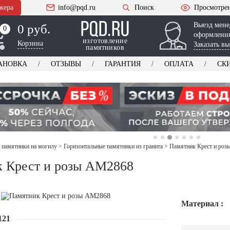
жера
info@pqd.ru
Поиск
Просмотре
Выезд мене
0 руб.
0
0
оформления
изготовление
Корзина
Заказать вы
памятников
АНОВКА
ОТЗЫВЫ
ГАРАНТИЯ
ОПЛАТА
СК
 памятники на могилу
>
Горизонтальные памятники из гранита
>
Памятник Крест и ро
 Крест и розы AM2868
Материал :
121