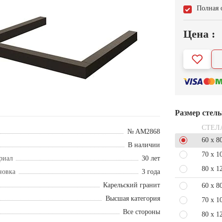
Полная 
Цена :
Размер стел
СТЕЛ
№ AM2868
60 x 8
В наличии
70 x 1
риал
30 лет
80 x 1
новка
3 года
Карельский гранит
60 x 8
Высшая категория
70 x 1
Все стороны
80 x 1