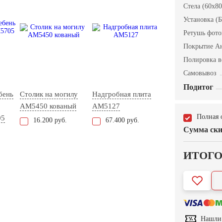
Стела (60x80
Установка (Б
Ретушь фот
Покрытие А
Полировка в
Самовывоз
Подитог
бень
Столик на могилу
Надгробная плита
AM5450 кованый
AM5127
Полная 
05
16.200 руб.
67.400 руб.
Сумма ски
ИТОГ
Нашли 