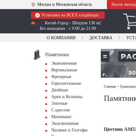
Москва и Московская область
Вызов менед
Установка на ВСЕХ кладбищах
Китай-Город - Шоурум 130 м2
Без выходных : с 9:00 до 21:00
О КОМПАНИИ
ДОСТАВКА
УСТ
Памятники
Экономичные
Вертикальные
Фрезерные
Горизонтальные
Главная
>
Гранитные
Двойные
Памятник
Арки и Колонны
Элитные
С крестом
Маленькие
Эксклюзивные
Цветник АМ5
Часовни и Голгофы