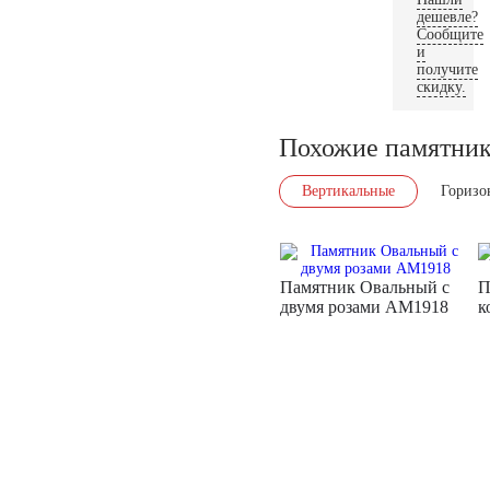
дешевле?
Сообщите
и
получите
скидку.
Похожие памятни
Вертикальные
Горизо
Памятник Овальный с
П
двумя розами AM1918
к