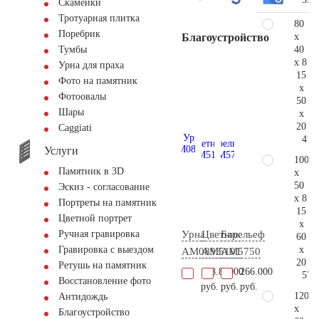
Скамейки
Тротуарная плитка
80
Поребрик
x
Благоустройство
40
Тумбы
x 8
Урна для праха
15
Фото на памятник
x
Фотоовалы
50
Шары
x
20
Сaggiati
41.
Услуги
100
Памятник в 3D
x
50
Эскиз - согласование
x 8
Портреты на памятник
15
Цветной портрет
x
Урна
Цветник
Барельеф
Ручная гравировка
60
x
Гравировка с выездом
AM0893
AM5101
AM5750
20
Ретушь на памятник
128.800
5.900
266.000
57.
Восстановление фото
руб.
руб.
руб.
120
Антидождь
x
Благоустройство