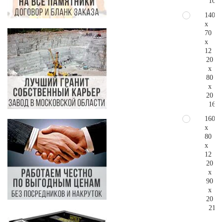
104.
140
x
70
x
12
20
x
80
x
20
162.
160
x
80
x
12
20
x
90
x
20
215.