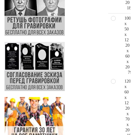
20
187.
100
x
50
x
12
20
x
60
x
20
79.
120
x
60
x
12
20
x
70
x
20