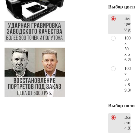
Выбор цвет
Без
цветн
0 руб
100
x
50
x 5
6.200
100
x
50
x 8
9.300
Выбор поли
Все
стор
4.830