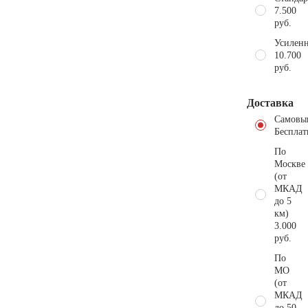
7.500
руб.
Усиленн
10.700
руб.
Доставка
Самовы
Бесплат
По
Москве
(от
МКАД
до 5
км)
3.000
руб.
По
МО
(от
МКАД
до 50