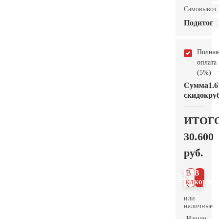
Самовывоз
Подитог
Полная
оплата
(5%)
Сумма
1.6
скидок
руб
ИТОГ
30.600
руб.
В 1
В
клик
корзин
или
наличные.
Нашли