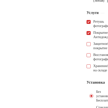
(любая)
Услуги
Ретушь
фотограф
Покрытие
Антидож
Защитное
покрытие
Восстано
фотограф
Хранение
на складе
Установка
Без
установ
Бесплат
Стандар