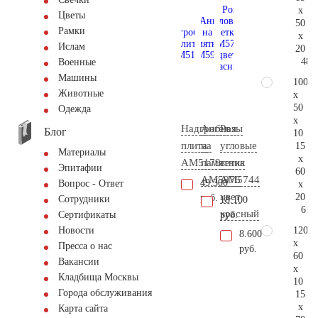
x
Цветы
50
Рамки
x
Ислам
20
48.
Военные
Машины
100
Животные
x
50
Одежда
x
Надгробная
Ангел
Розы
Блог
10
плита
на
угловые
15
Материалы
x
AM5179
памятник
ветка
Эпитафии
60
AM5976
AM5744
49.300
Вопрос - Ответ
x
цвет
20
руб.
Сотрудники
18.100
61.
красный
руб.
Сертификаты
120
Новости
8.600
x
Пресса о нас
руб.
60
Вакансии
x
Кладбища Москвы
10
Города обслуживания
15
x
Карта сайта