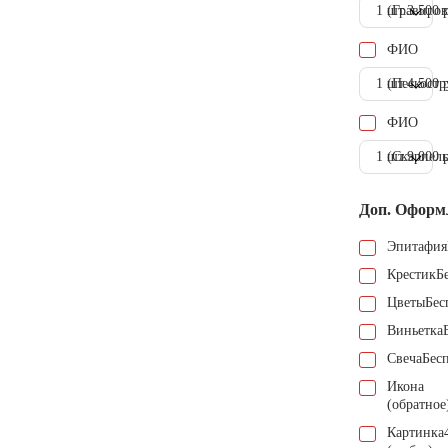
1 шт.
(Гравиров
3.500 
ФИО
1 шт.
(Пескостр
4.500 
ФИО
1 шт.
(Скарпель
9.000 
Доп. Оформ
Эпитафия
Крестик
Б
Цветы
Бес
Виньетка
Свеча
Бес
Икона
(обратное
Картинка