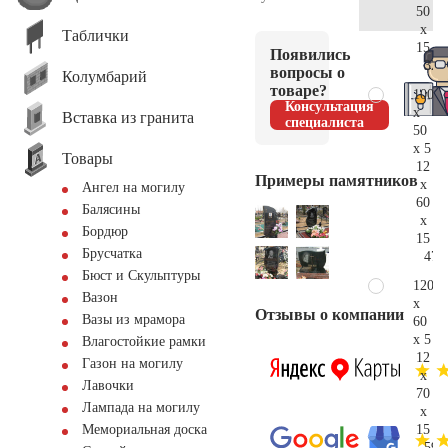
50
x
Таблички
15
Появились
32.
вопросы о
Колумбарий
товаре?
100
Консультация
x
Вставка из гранита
специалиста
50
x 5
Товары
12
Примеры памятников
x
Ангел на могилу
60
Балясины
x
Бордюр
15
Брусчатка
47.
Бюст и Скульптуры
120
Вазон
x
Отзывы о компании
Вазы из мрамора
60
x 5
Влагостойкие рамки
12
Газон на могилу
x
Лавочки
70
Лампада на могилу
x
15
Мемориальная доска
59.