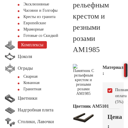
рельефным
Эксклюзивные
Часовни и Голгофы
крестом и
Кресты из гранита
Европейские
резными
Мраморные
Готовые со Скидкой
розами
Комплексы
AM1985
Цоколя
Материал
Ограды
:
Сварная
Кованная
Гранитная
Полная
оплата
Цветники
(5%)
Цветник АМ5101
Надгробная плита
Цена
Столики, Лавочки
: