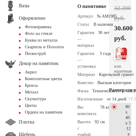
Вазы
О памятнике
32.200
Артикул
№ AM1985
руб.
Оформление
Статус
В наличии
30.600
Фотокерамика
Гарантия
30 лет
Фото на стекле
руб.
—
Буквы из металла
материал
Скарпель и Позолота
В 1
В
Гарантия
3 года
Пескоструй
клик
корзин
—
Декор на памятник
или
установка
наличные.
Акрил
Материал
Карельский гранит
Композитные цветы
Качество
Высшая категория
Бронза
Размер сте
Фаска
Техническая (1-10 мм.)
Металл
Скульптура
СТЕ
Изготовление
от 14 дней
Цветы
80
Вес
78 кг.
x
Ордена на памятник
комплекта
40
Плитка
Высота
92 см.
x 5
с
12
Щебень
x
тумбой