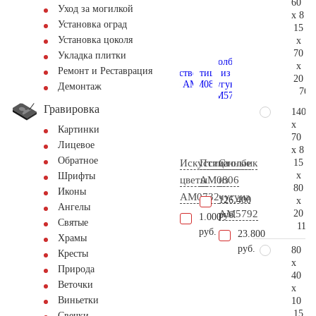
60
Уход за могилкой
x 8
Установка оград
15
Установка цоколя
x
70
Укладка плитки
x
Ремонт и Реставрация
20
Демонтаж
76.
Гравировка
140
x
Картинки
70
Лицевое
x 8
Обратное
15
Искусственные
Птица
Столбик
x
Шрифты
цветы
AM0806
из
80
Иконы
AM0732
чугуна
126.400
x
Ангелы
20
AM5792
руб.
1.000
Святые
114.
руб.
23.800
Храмы
руб.
80
Кресты
x
Природа
40
Веточки
x
Виньетки
10
15
Свечки