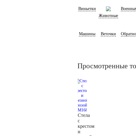
Виньетки
Военны
Животные
Машины
Веточки
Обратно
Просмотренные т
Стела
с
крестом
и