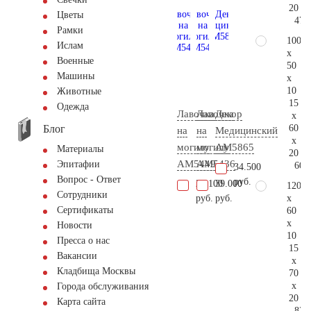
20
Цветы
47.
Рамки
100
Ислам
x
Военные
50
Машины
x
10
Животные
15
Одежда
Лавочка
Лавочка
Декор
x
Блог
60
на
на
Медицинский
x
могилу
могилу
AM5865
Материалы
20
AM5449
AM5436
Эпитафии
60.
34.500
Вопрос - Ответ
руб.
21.100
39.000
120
Сотрудники
x
руб.
руб.
Сертификаты
60
x
Новости
10
Пресса о нас
15
Вакансии
x
Кладбища Москвы
70
x
Города обслуживания
20
Карта сайта
83.