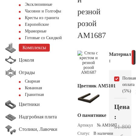
Эксклюзивные
резной
Часовни и Голгофы
Кресты из гранита
розой
Европейские
Мраморные
AM1687
Готовые со Скидкой
Комплексы
Материал
Цоколя
:
Ограды
Полная
Сварная
оплата
Цветник АМ5101
Кованная
(5%)
Гранитная
Цветники
Цена
О памятнике
:
Надгробная плита
Артикул
№ AM1687
31.800
Столики, Лавочки
Статус
В наличии