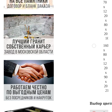
70
x
12
20
x
80
x
20
162.
160
x
80
x
12
20
x
90
x
20
215.
Выбор цвет