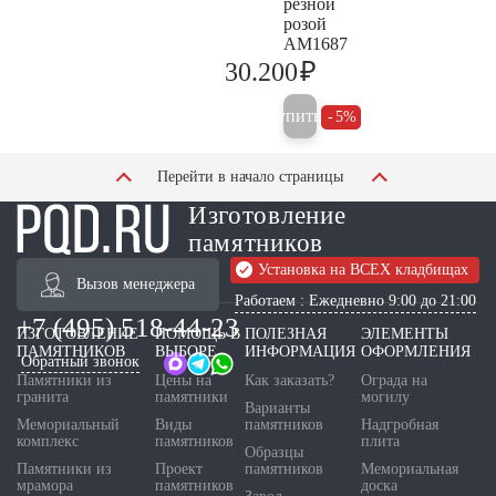
резной
розой
AM1687
₽
30.200
31.800
Купить
5%
Перейти в начало страницы
Изготовление
памятников
Установка на ВСЕХ кладбищах
Вызов менеджера
Работаем : Ежедневно 9:00 до 21:00
+7 (495) 518-44-23
ИЗГОТОВЛЕНИЕ
ПОМОЩЬ В
ПОЛЕЗНАЯ
ЭЛЕМЕНТЫ
ПАМЯТНИКОВ
ВЫБОРЕ
ИНФОРМАЦИЯ
ОФОРМЛЕНИЯ
Обратный звонок
Памятники из
Цены на
Как заказать?
Ограда на
гранита
памятники
могилу
Варианты
Мемориальный
Виды
памятников
Надгробная
комплекс
памятников
плита
Образцы
Памятники из
Проект
памятников
Мемориальная
мрамора
памятников
доска