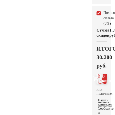
Полная
оплата
(5%)
Сумма
1.5
скидок
руб
ИТОГ
30.200
руб.
В 1
В
клик
корзин
или
наличные.
Нашли
дешевле?
Сообщите
и