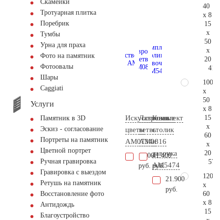
Скамейки
40
Тротуарная плитка
x 8
Поребрик
15
x
Тумбы
50
Урна для праха
x
Фото на памятник
20
Фотоовалы
41.
Шары
100
Сaggiati
x
50
Услуги
x 8
15
Искусственные
Лавровая
Комплект
Памятник в 3D
x
Эскиз - согласование
цветы
ветвь
столик
60
Портреты на памятник
AM0734
AM0816
и
x
Цветной портрет
20
лавочка
1.000
41.400
Ручная гравировка
57.
АМ5474
руб.
руб.
Гравировка с выездом
120
21.900
Ретушь на памятник
x
руб.
60
Восстановление фото
x 8
Антидождь
15
Благоустройство