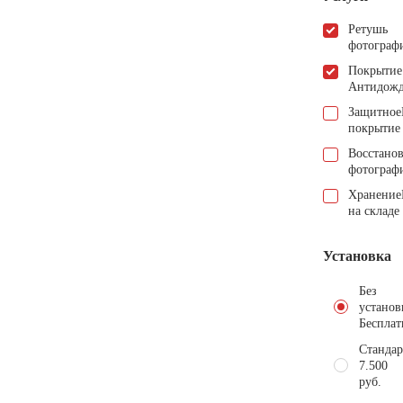
Ретушь
фотограф
Покрытие
Антидож
Защитное
покрытие
Восстано
фотограф
Хранение
на складе
Установка
Без
установ
Бесплат
Стандар
7.500
руб.