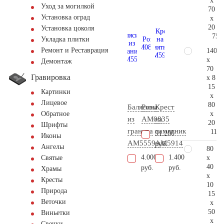
x
Уход за могилкой
70
Установка оград
x
20
Установка цоколя
75.
Укладка плитки
Ремонт и Реставрация
140
x
Демонтаж
70
Гравировка
x 8
15
Картинки
x
Лицевое
80
Балясина
Розы
Крест
x
Обратное
из
AM0835
на
20
Шрифты
гранита
памятник
113.
91.200
Иконы
AM5559
AM5914
руб.
Ангелы
80
4.000
1.400
x
Святые
40
руб.
руб.
Храмы
x
Кресты
10
Природа
15
Веточки
x
50
Виньетки
x
Свечки