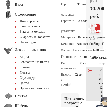
руб.
Вазы
Гарантия
30 лет
30.200
—
Оформление
материал
руб.
Гарантия
3 года
Фотокерамика
—
В 1
В
Фото на стекле
клик
корзин
установка
Буквы из металла
Скарпель и Позолота
Материал
Карельский гранит
или
Пескоструй
наличные.
Качество
Высшая категория
Декор на памятник
Фаска
Техническая (1-10 мм.)
Изготовление
от 14 дней
Акрил
Размер сте
Композитные цветы
Вес
78 кг.
СТЕ
Бронза
комплекта
80
Металл
x
Высота
92 см.
Скульптура
40
с
Цветы
x 5
тумбой
12
Ордена на памятник
x
Плитка
50
Появились
x
вопросы о
15
Щебень