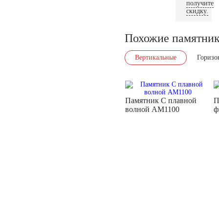
получите
скидку.
Похожие памятни
Вертикальные
Горизо
Памятник С плавной
П
волной AM1100
ф