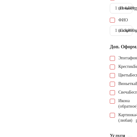
1 шт.
(Пескостр
4.500 
ФИО
1 шт.
(Скарпель
9.000 
Доп. Оформ
Эпитафия
Крестик
Б
Цветы
Бес
Виньетка
Свеча
Бес
Икона
(обратное
Картинка
(любая)
Услуги