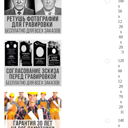
100
x
50
x
12
20
x
60
x
20
78.
120
x
60
x
12
20
x
70
x
20
104.
140
x