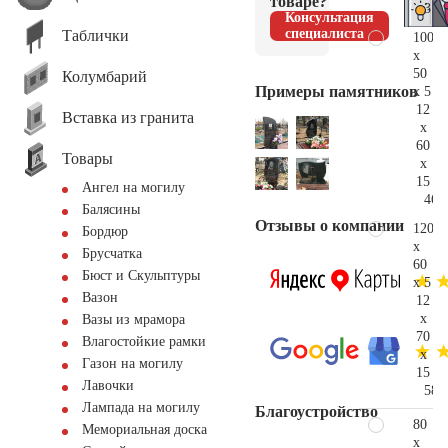
товаре?
31.
Консультация
специалиста
Таблички
100
x
50
Колумбарий
Примеры памятников
x 5
12
Вставка из гранита
x
60
Товары
x
15
Ангел на могилу
46.
Балясины
Отзывы о компании
120
Бордюр
x
Брусчатка
60
Бюст и Скульптуры
x 5
Вазон
12
x
Вазы из мрамора
70
Влагостойкие рамки
x
Газон на могилу
15
Лавочки
58.
Лампада на могилу
Благоустройство
80
Мемориальная доска
x