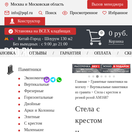
Москва и Московская область
Вызов менеджера
info@pqd.ru
Поиск
Просмотренное
Избранное
Конструктор
Установка на ВСЕХ кладбищах
0 руб.
0
0
Китай-Город - Шоурум 130 м2
Корзина
Без выходных : с 9:00 до 21:00
Выезд менеджера для
АНОВКА
ОТЗЫВЫ
ГАРАНТИЯ
ОПЛАТА
СК
оформления заказа
изготовление
Заказать выезд
памятников
+7 (495) 518-44-23
Памятники
Экономичные
Обратный звонок
Главная
>
Гранитные памятники на
Вертикальные
могилу
>
Вертикальные памятники
Фрезерные
из гранита
>
Стела с крестом и
Горизонтальные
резной розой AM1687
Двойные
Стела с
Арки и Колонны
Элитные
крестом
С крестом
и
Маленькие