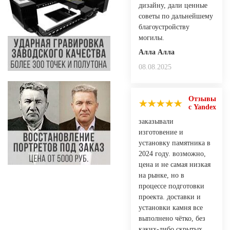
дизайну, дали ценные
советы по дальнейшему
благоустройству
могилы.
Алла Алла
08.08.2025
Отзывы
с Yandex
заказывали
изготовение и
установку памятника в
2024 году. возможно,
цена и не самая низкая
на рынке, но в
процессе подготовки
проекта. доставки и
установки камня все
выполнено чётко, без
каких-либо скрытых