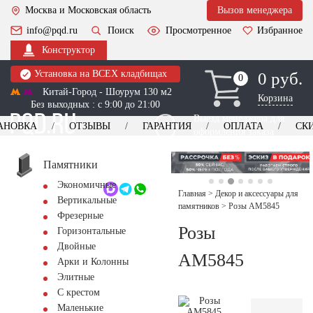
Москва и Московская область
Вызов менеджера
info@pqd.ru
Поиск
Просмотренное
Избранное
Конструктор
Установка на ВСЕХ кладбищах
0 руб.
0
0
Китай-Город - Шоурум 130 м2
Корзина
Без выходных : с 9:00 до 21:00
Выезд менеджера для
АНОВКА
ОТЗЫВЫ
ГАРАНТИЯ
ОПЛАТА
СК
оформления заказа
изготовление
Заказать выезд
памятников
+7 (495) 518-44-23
Памятники
Экономичные
Обратный звонок
Главная
>
Декор и аксессуары для
Вертикальные
памятников
>
Розы AM5845
Фрезерные
Розы
Горизонтальные
Двойные
AM5845
Арки и Колонны
Элитные
С крестом
Маленькие