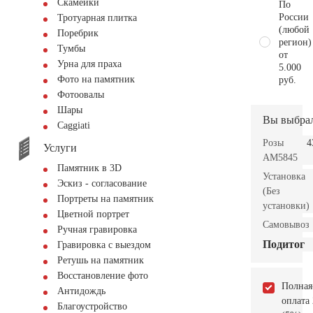
Скамейки
По
России
Тротуарная плитка
(любой
Поребрик
регион)
Тумбы
от
Урна для праха
5.000
Фото на памятник
руб.
Фотоовалы
Шары
Вы выбра
Сaggiati
Розы
4
Услуги
AM5845
Памятник в 3D
Установка
Эскиз - согласование
(Без
Портреты на памятник
установки)
Цветной портрет
Самовывоз
Ручная гравировка
Подитог
Гравировка с выездом
Ретушь на памятник
Восстановление фото
Полная
Антидождь
оплата
Благоустройство