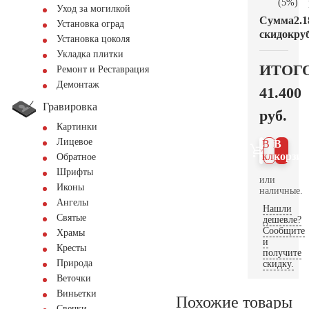
(5%)
Уход за могилкой
Сумма
2.1
Установка оград
скидок
руб
Установка цоколя
Укладка плитки
ИТОГ
Ремонт и Реставрация
Демонтаж
41.400
Гравировка
руб.
Картинки
Лицевое
В 1
В
клик
корзин
Обратное
Шрифты
или
Иконы
наличные.
Ангелы
Нашли
Святые
дешевле?
Сообщите
Храмы
и
Кресты
получите
Природа
скидку.
Веточки
Виньетки
Похожие товары
Свечки