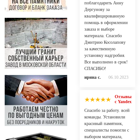
поблагодарить Анну
Дергунову за
квалифицированную
помощь в оформлении
заказа и выборе
материала. Спасибо
Дмитрию Косолапову
за качественную
установку надгробия.
Все выполнено в срок!
СПАСИБО!
ирина с.
06.10.2023
Отзывы
с Yandex
Спасибо за работу. всей
команды. Установили
красивый памятник,
специалисты помогли с
выбором материала,