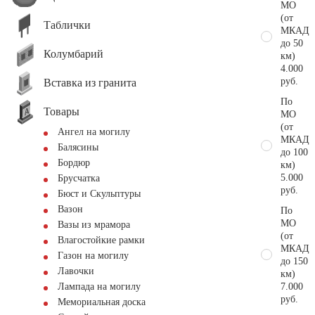
МО
(от
Таблички
МКАД
до 50
Колумбарий
км)
4.000
руб.
Вставка из гранита
По
Товары
МО
(от
Ангел на могилу
МКАД
Балясины
до 100
Бордюр
км)
5.000
Брусчатка
руб.
Бюст и Скульптуры
Вазон
По
МО
Вазы из мрамора
(от
Влагостойкие рамки
МКАД
Газон на могилу
до 150
Лавочки
км)
7.000
Лампада на могилу
руб.
Мемориальная доска