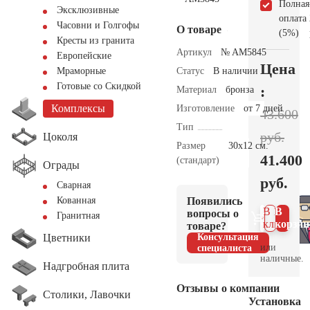
Полная
Эксклюзивные
оплата
Часовни и Голгофы
О товаре
(5%)
Кресты из гранита
Артикул
№ AM5845
Европейские
Цена
Статус
В наличии
Мраморные
Готовые со Скидкой
:
Материал
бронза
Комплексы
Изготовление
от 7 дней
43.600
Тип
руб.
Цоколя
Размер
30х12 см.
41.400
(стандарт)
Ограды
руб.
Сварная
Появились
Кованная
В 1
В
вопросы о
Гранитная
клик
корзин
товаре?
Цветники
Консультация
или
специалиста
наличные.
Надгробная плита
Отзывы о компании
Столики, Лавочки
Установка