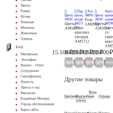
Цветы
Рамки
Ислам
Роза
Военные
Цветы
Цветы
AM0913
Пара
Анг
Машины
AM5837
AM5834
красных
со
Животные
гвоздик
скр
Одежда
AM5712
кры
AM5
Блог
₽
₽
₽
₽
15.100
8.600
23.000
12.000
22.800
15.900
9.000
24.200
12.60
Материалы
Эпитафии
Купить
Купить
Купить
Купить
Купит
5%
5%
5%
5%
Вопрос - Ответ
Сотрудники
Сертификаты
Другие товары
Новости
Пресса о нас
Вазы
Вакансии
Цветник
Надгробные
Ограды
Кладбища Москвы
плиты
Города обслуживания
Карта сайта