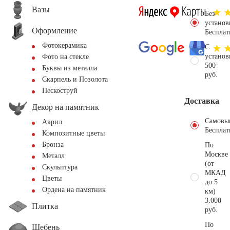
Вазы
Без
установ
Оформление
Бесплат
Фотокерамика
С
установ
Фото на стекле
500
Буквы из металла
руб.
Скарпель и Позолота
Пескоструй
Доставка
Декор на памятник
Самовы
Акрил
Бесплат
Композитные цветы
Бронза
По
Москве
Металл
(от
Скульптура
МКАД
Цветы
до 5
Ордена на памятник
км)
3.000
Плитка
руб.
По
Щебень