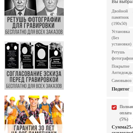
Вы выбра
Двойной
памятник
(190x50)
Установка
(Без
установки)
Ретушь
фотографи
Покрытие
Антидождь
Самовывоз
Подитог
Полная
оплата
(5%)
Сумма
25.
скидок
руб