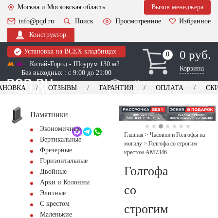
Москва и Московская область
Вызов менеджера
info@pqd.ru
Поиск
Просмотренное
Избранное
Конструктор
Установка на ВСЕХ кладбищах
0 руб.
0
0
Китай-Город - Шоурум 130 м2
Корзина
Без выходных : с 9:00 до 21:00
Выезд менеджера для
АНОВКА
ОТЗЫВЫ
ГАРАНТИЯ
ОПЛАТА
СК
оформления заказа
изготовление
Заказать выезд
памятников
+7 (495) 518-44-23
Памятники
Экономичные
Обратный звонок
Главная
>
Часовни и Голгофы на
Вертикальные
могилу
>
Голгофа со строгим
Фрезерные
крестом AM7346
Горизонтальные
Голгофа
Двойные
Арки и Колонны
со
Элитные
С крестом
строгим
Маленькие