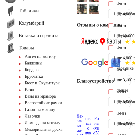
Фото
Таблички
1 шт.
(Гравиров
4.900 
Колумбарий
Отзывы о компании
Фото
Вставка из гранита
1 шт.
(Ручное)
12.000
Товары
Фото
Ангел на могилу
1 шт.
на
4.900 
Балясины
керамике
Фото
Бордюр
Брусчатка
1 шт.
на
9.100 
Благоустройство
Бюст и Скульптуры
Вазон
стекле
ФИО
Вазы из мрамора
1 шт.
(Гравиров
3.500 
Влагостойкие рамки
Газон на могилу
ФИО
Лавочки
Лампада на могилу
1 шт.
(Пескостр
4.500 
Мемориальная доска