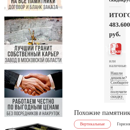
ИТОГ
483.600
руб.
В 1
В
клик
корзин
или
наличные.
Нашли
дешевле?
Сообщите
и
получите
скидку.
Похожие памятни
Вертикальные
Горизо