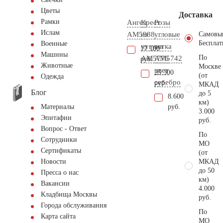
Цветы
Доставка
Рамки
Ангел
Крест
Розы
Ислам
AM5988
из
угловые
Самовы
Бесплат
Военные
чугуна
ветка
17.100
Машины
По
AM5776
AM5742
руб.
Животные
Москве
цвет
25.300
(от
Одежда
серебро
руб.
МКАД
Блог
до 5
8.600
км)
руб.
Материалы
3.000
Эпитафии
руб.
Вопрос - Ответ
По
Сотрудники
МО
Сертификаты
(от
МКАД
Новости
до 50
Пресса о нас
км)
Вакансии
4.000
Кладбища Москвы
руб.
Города обслуживания
По
Карта сайта
МО