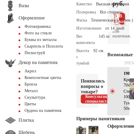
руб.
Качество
Высшая категория
Вазы
Полировка
Все стороны
В 1
В
Оформление
Фаска
Техническая (1-10 мм.)
клик
корзин
Фотокерамика
Изготовление
от 14 дней
или
Фото на стекле
наличные.
Вес
145 кг.
Буквы из металла
комплекта
Скарпель и Позолота
Высота
92 см.
Пескоструй
Возможные
с
Декор на памятник
ЭЛЕ
тумбой
Акрил
190×
Композитные цветы
Крес
Появились
Бронза
70x40
вопросы о
Металл
товаре?
Стел
Консультация
100x4
Скульптура
специалиста
Тумб
Цветы
50x30
Ордена на памятник
Примеры памятников
Плитка
Оформлени
Щебень