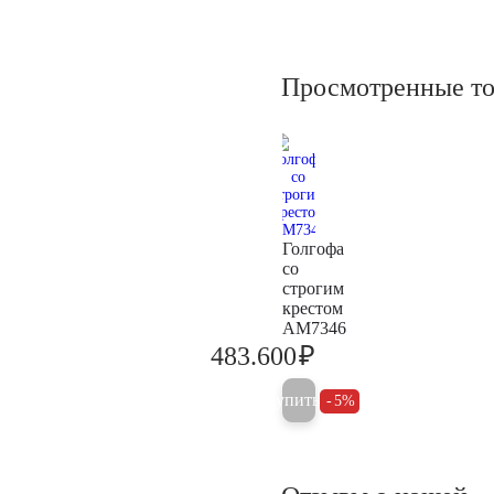
Просмотренные т
Голгофа
со
строгим
крестом
AM7346
₽
483.600
509.000
Купить
5%