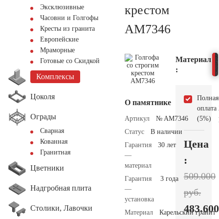
крестом
Эксклюзивные
Часовни и Голгофы
AM7346
Кресты из гранита
Европейские
Мраморные
Материал
Готовые со Скидкой
:
Комплексы
Цоколя
Полная
О памятнике
оплата
Ограды
Артикул
№ AM7346
(5%)
Сварная
Статус
В наличии
Цена
Кованная
Гарантия
30 лет
Гранитная
—
:
материал
Цветники
509.000
Гарантия
3 года
Надгробная плита
—
руб.
установка
483.600
Столики, Лавочки
Материал
Карельский гранит