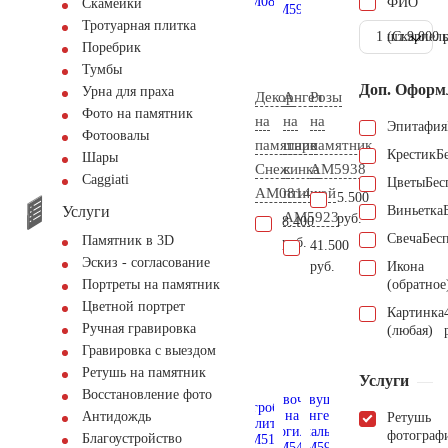
ФИО
Скамейки
Тротуарная плитка
1 шт.
(Скарпель
9.000 
Поребрик
Тумбы
Доп. Оформ
Урна для праха
Декор
Ангел
Розы
Фото на памятник
на
на
на
Эпитафия
Фотоовалы
памятник
шаре
памятник
Крестик
Б
Шары
Снежинка
с
AM5938
Сaggiati
Цветы
Бес
AM0814
птичкой
5.500
Услуги
Виньетка
AM5923
руб.
8.400
Свеча
Бес
Памятник в 3D
руб.
41.500
Эскиз - согласование
руб.
Икона
(обратное
Портреты на памятник
Цветной портрет
Картинка
Ручная гравировка
(любая)
Гравировка с выездом
Ретушь на памятник
Услуги
Восстановление фото
Антидождь
Ретушь
фотограф
Благоустройство