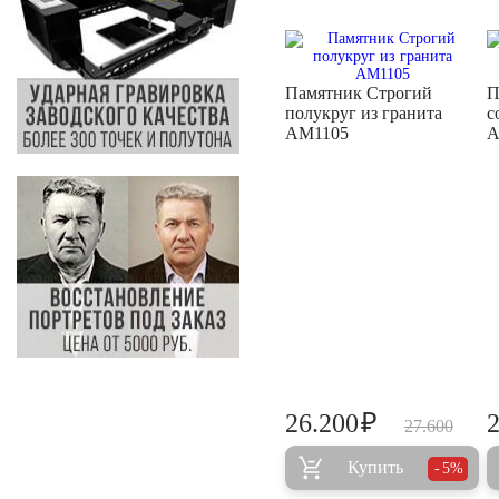
Памятник Строгий
П
полукруг из гранита
с
AM1105
A
₽
26.200
27.600
Купить
5%