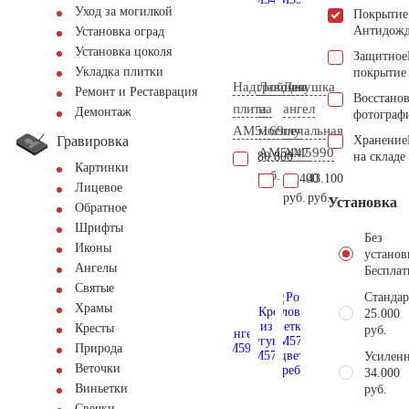
Уход за могилкой
Покрытие
Антидож
Установка оград
Установка цоколя
Защитное
Укладка плитки
покрытие
Надгробная
Лавочка
Девушка
Ремонт и Реставрация
Восстано
плита
на
ангел
Демонтаж
фотограф
AM5169
могилу
печальная
Гравировка
Хранение
AM5447
AM5990
80.800
на складе
Картинки
руб.
19.400
43.100
Лицевое
руб.
руб.
Установка
Обратное
Шрифты
Без
Иконы
установ
Ангелы
Бесплат
Святые
Стандар
Храмы
25.000
Кресты
руб.
Природа
Усиленн
Веточки
34.000
Виньетки
руб.
Свечки