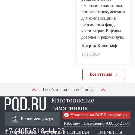
окончанию памятника,
помогли с документами
для компенсации в
пенсионном фонде
части затрат. В целом
доволен и рекомендую.
Патрик Кроликоф
11.10.2024
Все отзывы →
Перейти в начало страницы
Изготовление
памятников
Установка на ВСЕХ кладбищах
Вызов менеджера
Работаем : Ежедневно 9:00 до 21:00
+7 (495) 518-44-23
ИЗГОТОВЛЕНИЕ
ПОМОЩЬ В
ПОЛЕЗНАЯ
ЭЛЕМЕНТЫ