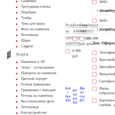
Скамейки
ФИО
Тротуарная плитка
1 шт.
(Пескостр
4.500 
Поребрик
Тумбы
ФИО
Урна для праха
Розы
Лампада
Скорбящая
Фото на памятник
1 шт.
(Скарпель
9.000 
на
AM0861
AM5937
Фотоовалы
памятник
86.500
150.900
Шары
Доп. Оформ
AM5930
руб.
руб.
Сaggiati
6.900
Эпитафия
Услуги
руб.
Крестик
Б
Памятник в 3D
Цветы
Бес
Эскиз - согласование
Портреты на памятник
Виньетка
Цветной портрет
Свеча
Бес
Ручная гравировка
Икона
Гравировка с выездом
(обратное
Ретушь на памятник
Картинка
Восстановление фото
(любая)
Антидождь
Благоустройство