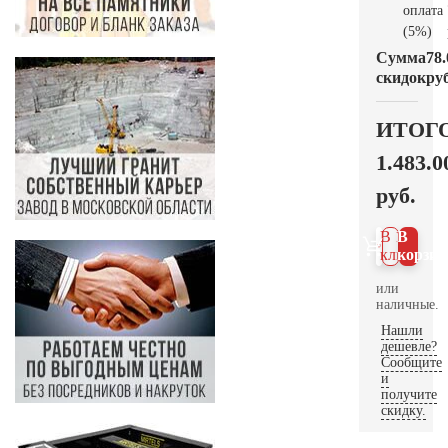
оплата
(5%)
Сумма
78.
скидок
руб
ИТОГ
1.483.0
руб.
В 1
В
клик
корзин
или
наличные.
Нашли
дешевле?
Сообщите
и
получите
скидку.