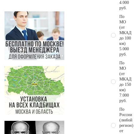
4.000
руб.
По
МО
(от
МКАД
до 100
км)
5.000
руб.
По
МО
(от
МКАД
до 150
км)
7.000
руб.
По
России
(любой
регион)
от