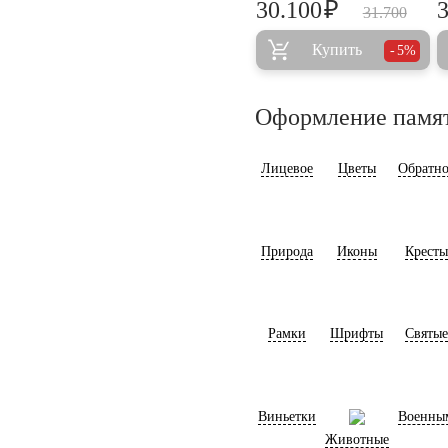
₽
30.100
31.700
Купить
5%
Оформление памя
Лицевое
Цветы
Обратно
Природа
Иконы
Кресты
Рамки
Шрифты
Святые
Виньетки
Военны
Животные