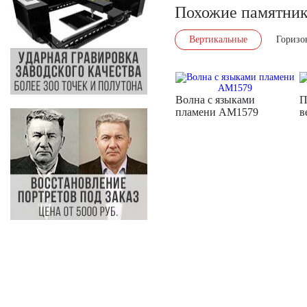
Похожие памятни
Вертикальные
Горизо
Волна с языками
П
пламени AM1579
в