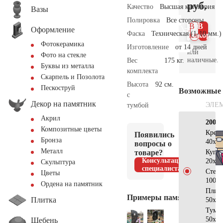
руб.
Качество
Высшая категория
Вазы
Полировка
Все стороны
В 1
В
Оформление
Фаска
Техническая (1-10 мм.)
клик
корзин
Фотокерамика
Изготовление
от 14 дней
или
Фото на стекле
наличные.
Вес
175 кг.
Буквы из металла
комплекта
Скарпель и Позолота
Высота
92 см.
Пескоструй
Возможные
с
Декор на памятник
ЭЛЕ
тумбой
Акрил
200×
Композитные цветы
Крес
Появились
Бронза
40x25
вопросы о
Металл
товаре?
Купо
Консультация
20x20
Скульптура
специалиста
Стел
Цветы
100x4
Ордена на памятник
Плит
Примеры памятников
Плитка
50x50
Тумб
50x50
Щебень