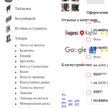
Таблички
Оформлени
Колумбарий
Отзывы о компании
Фото
Вставка из гранита
1 шт.
(Гравиров
4.900 
Товары
Фото
Ангел на могилу
1 шт.
(Ручное)
12.000
Балясины
Бордюр
Фото
Брусчатка
Благоустройство
1 шт.
на
4.900 
Бюст и Скульптуры
Вазон
керамике
Фото
Вазы из мрамора
Влагостойкие рамки
1 шт.
на
9.100 
Газон на могилу
стекле
ФИО
Лавочки
Лампада на могилу
1 шт.
(Гравиров
3.500 
Мемориальная доска