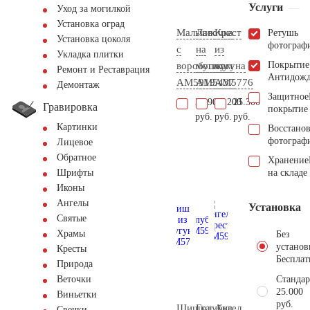
Услуги
Уход за могилкой
Установка оград
Мальчик
Лавочка
Крест
Ретушь
Установка цоколя
фотограф
с
на
из
Укладка плитки
Покрытие
воробушком
могилу
чугуна
Ремонт и Реставрация
Антидож
AM5919
AM5437
AM5776
Демонтаж
Защитное
31.900
48.200
25.300
Гравировка
покрытие
руб.
руб.
руб.
Картинки
Восстано
фотограф
Лицевое
Обратное
Хранение
на складе
Шрифты
Иконы
Ангелы
Установка
Святые
Храмы
Без
установ
Кресты
Бесплат
Природа
Стандар
Веточки
25.000
Виньетки
руб.
Шишка
Голубка
Ангел
Свечки