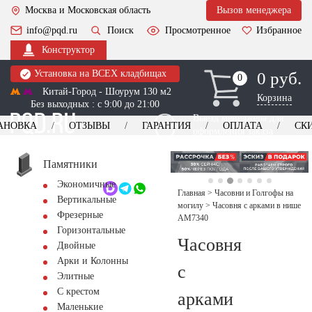
Москва и Московская область
Вызов менеджера
info@pqd.ru
Поиск
Просмотренное
Избранное
Конструктор
Установка на ВСЕХ кладбищах
0 руб.
0
0
Китай-Город - Шоурум 130 м2
Корзина
Без выходных : с 9:00 до 21:00
Выезд менеджера для
АНОВКА
ОТЗЫВЫ
ГАРАНТИЯ
ОПЛАТА
СК
оформления заказа
изготовление
Заказать выезд
памятников
+7 (495) 518-44-23
Памятники
Экономичные
Обратный звонок
Главная
>
Часовни и Голгофы на
Вертикальные
могилу
>
Часовня с арками в нише
Фрезерные
AM7340
Горизонтальные
Часовня
Двойные
Арки и Колонны
с
Элитные
С крестом
арками
Маленькие