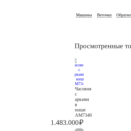
Машины
Веточки
Обратно
Просмотренные т
Часовня
с
арками
в
нише
AM7340
₽
1.483.000
1.561.000