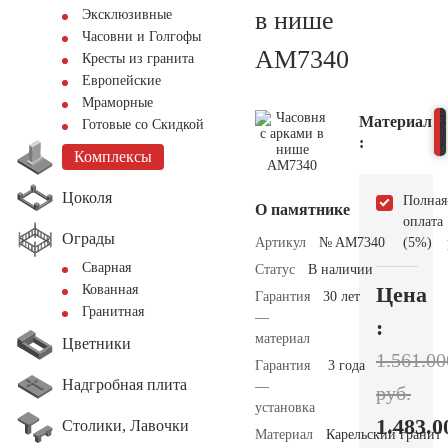
в нише
Эксклюзивные
Часовни и Голгофы
AM7340
Кресты из гранита
Европейские
Мраморные
Материал
Готовые со Скидкой
:
Комплексы
Цоколя
Полная
О памятнике
оплата
Ограды
Артикул
№ AM7340
(5%)
Сварная
Статус
В наличии
Цена
Кованная
Гарантия
30 лет
Гранитная
—
:
материал
Цветники
1.561.00
Гарантия
3 года
Надгробная плита
—
руб.
установка
1.483.0
Столики, Лавочки
Материал
Карельский гранит