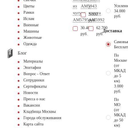
из
AM5943
у
Усиленн
Цветы
34.000
Рамки
чугуна
креста
3.600
руб.
Ислам
AM5795
AM5992
руб.
Военные
30.400
62.700
Доставка
Машины
руб.
руб.
Животные
Самовы
Одежда
Бесплат
Блог
По
Москве
Материалы
(от
Эпитафии
МКАД
Вопрос - Ответ
до 5
Сотрудники
км)
3.000
Сертификаты
руб.
Новости
Пресса о нас
По
МО
Вакансии
(от
Кладбища Москвы
МКАД
Города обслуживания
до 50
Карта сайта
км)