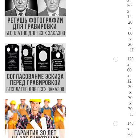
x
50
x
12
20
x
60
x
20
103.
120
x
60
x
12
20
x
70
x
20
133.
140
x
70