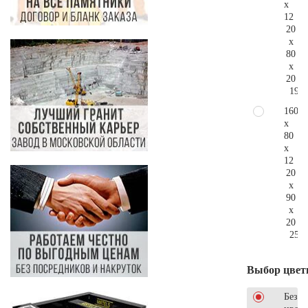
x
12
20
x
80
x
20
196.
160
x
80
x
12
20
x
90
x
20
254.
Выбор цвет
Без