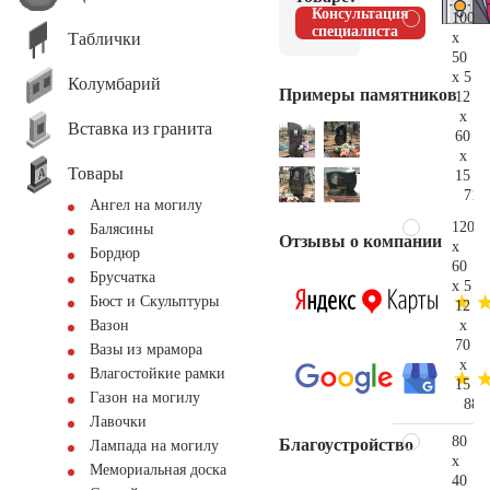
Консультация
100
специалиста
Таблички
x
50
x 5
Колумбарий
Примеры памятников
12
x
Вставка из гранита
60
x
Товары
15
71.
Ангел на могилу
120
Балясины
Отзывы о компании
x
Бордюр
60
Брусчатка
x 5
Бюст и Скульптуры
12
x
Вазон
70
Вазы из мрамора
x
Влагостойкие рамки
15
Газон на могилу
88.
Лавочки
80
Благоустройство
Лампада на могилу
x
Мемориальная доска
40