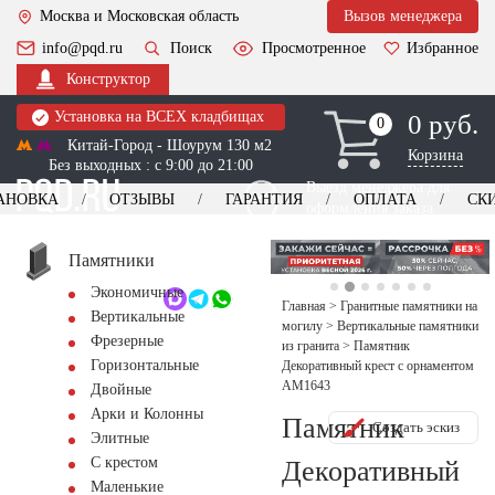
Москва и Московская область
Вызов менеджера
info@pqd.ru
Поиск
Просмотренное
Избранное
Конструктор
Установка на ВСЕХ кладбищах
0 руб.
0
0
Китай-Город - Шоурум 130 м2
Корзина
Без выходных : с 9:00 до 21:00
Выезд менеджера для
АНОВКА
ОТЗЫВЫ
ГАРАНТИЯ
ОПЛАТА
СК
оформления заказа
изготовление
Заказать выезд
памятников
+7 (495) 518-44-23
Памятники
Экономичные
Обратный звонок
Главная
>
Гранитные памятники на
Вертикальные
могилу
>
Вертикальные памятники
Фрезерные
из гранита
>
Памятник
Горизонтальные
Декоративный крест с орнаментом
AM1643
Двойные
Арки и Колонны
Памятник
Создать эскиз
Элитные
С крестом
Декоративный
Маленькие