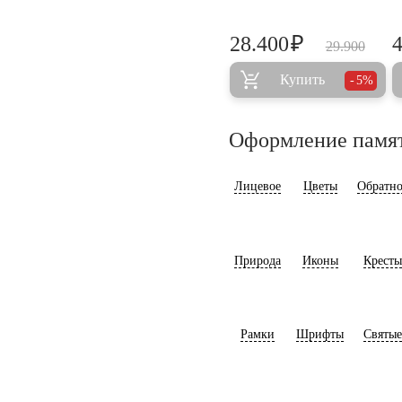
₽
28.400
29.900
Купить
5%
Оформление памя
Лицевое
Цветы
Обратно
Природа
Иконы
Кресты
Рамки
Шрифты
Святые