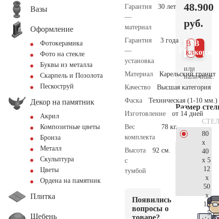
48.900
Гарантия
30 лет
Вазы
—
руб.
материал
Оформление
Гарантия
3 года
В 1
В
Фотокерамика
—
клик
корзин
Фото на стекле
установка
Буквы из металла
или
Материал
Карельский гранит
Скарпель и Позолота
наличные.
Пескоструй
Качество
Высшая категория
Фаска
Техническая (1-10 мм.)
Декор на памятник
Размер сте
Изготовление
от 14 дней
Акрил
СТЕ
Вес
78 кг.
Композитные цветы
80
комплекта
Бронза
x
Металл
Высота
92 см.
40
Скульптура
x 5
с
12
Цветы
тумбой
x
Ордена на памятник
50
x
Плитка
Появились
15
вопросы о
51.
Щебень
товаре?