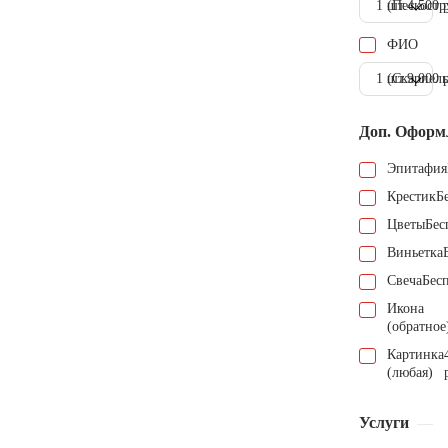
1 шт.
(Пескостр
4.500 
ФИО
1 шт.
(Скарпель
9.000 
Доп. Оформ
Эпитафия
Крестик
Б
Цветы
Бес
Виньетка
Свеча
Бес
Икона
(обратное
Картинка
(любая)
Услуги