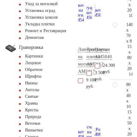
Уход за могилкой
x
20
Установка оград
105.
Установка цоколя
Укладка плитки
140
x
Ремонт и Реставрация
70
Демонтаж
x 8
15
Гравировка
Лавочка
Тротуарная
Цветы
x
Картинки
на
плитка
AM5840
80
Лицевое
x
могилу
AM5612
24.300
20
Обратное
AM5417
руб.
3.500
147.
Шрифты
руб.
9.100
Иконы
80
руб.
Ангелы
x
40
Святые
x
Храмы
10
Кресты
15
Природа
x
50
Веточки
x
Виньетки
20
Свечки