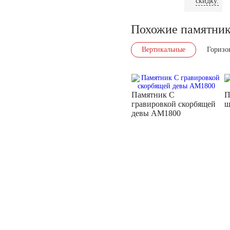
скидку.
Похожие памятни
Вертикальные
Горизо
Памятник С
П
гравировкой скорбящей
щ
девы AM1800