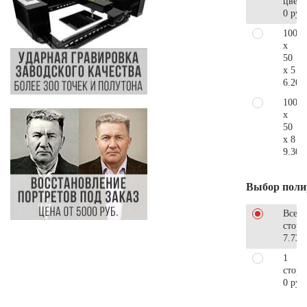
цветн
0 руб
100
x
50
x 5
6.200
100
x
50
x 8
9.300
Выбор поли
Все
стор
7.730
1
сторо
0 руб