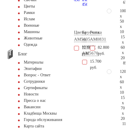
67.
Цветы
100
Рамки
x
Ислам
50
Военные
x
10
Машины
Цветы
Брусчатка
Розы
15
Животные
AM5835
на
AM0831
x
Одежда
могилу
60
12.800
82.800
x
AM5670
Блог
руб.
руб.
20
15.700
Материалы
85.
руб.
Эпитафии
120
Вопрос - Ответ
x
Сотрудники
60
x
Сертификаты
10
Новости
15
Пресса о нас
x
Вакансии
70
x
Кладбища Москвы
20
Города обслуживания
112.
Карта сайта