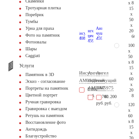
Скамейки
x 8
Тротуарная плитка
15
x
Поребрик
50
Тумбы
x
Урна для праха
20
Фото на памятник
60.
Фотоовалы
100
Шары
x
Сaggiati
50
x 8
Услуги
15
Иисус
Ангел
Ангел
x
Памятник в 3D
60
AM0848
сидячий
плачущий
Эскиз - согласование
x
AM5967
AM5975
Портреты на памятник
8.800
20
Цветной портрет
81.
руб.
17.700
61.200
Ручная гравировка
руб.
руб.
120
Гравировка с выездом
x
Ретушь на памятник
60
x 8
Восстановление фото
15
Антидождь
x
Благоустройство
70