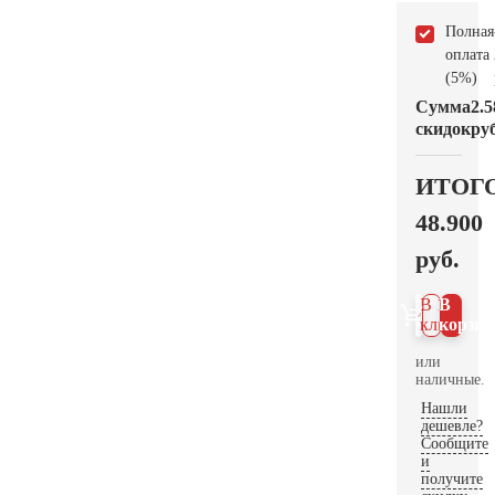
Полная
оплата
(5%)
Сумма
2.5
скидок
руб
ИТОГ
48.900
руб.
В 1
В
клик
корзин
или
наличные.
Нашли
дешевле?
Сообщите
и
получите