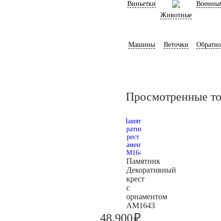
Виньетки
Военны
Животные
Машины
Веточки
Обратно
Просмотренные т
Памятник
Декоративный
крест
с
орнаментом
AM1643
₽
48.900
51.500