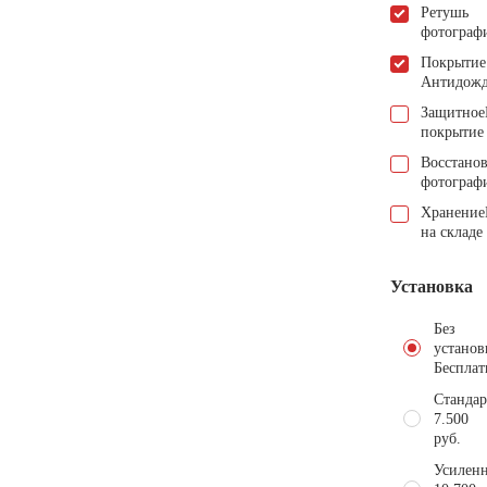
Ретушь
фотограф
Покрытие
Антидож
Защитное
покрытие
Восстано
фотограф
Хранение
на складе
Установка
Без
установ
Бесплат
Стандар
7.500
руб.
Усиленн