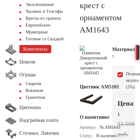
крест с
Эксклюзивные
Часовни и Голгофы
орнаментом
Кресты из гранита
Европейские
AM1643
Мраморные
Готовые со Скидкой
Комплексы
Материал
:
Цоколя
Полная
Ограды
оплата
Сварная
Цветник АМ5101
(5%)
Кованная
Гранитная
Цена
Цветники
:
О памятнике
Надгробная плита
51.500
Артикул
№ AM1643
Столики, Лавочки
руб.
Статус
В наличии