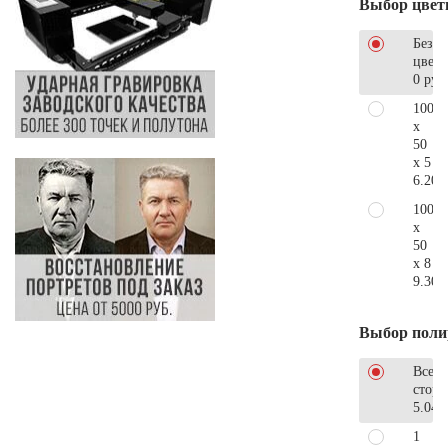
Выбор цвет
Без
цветн
0 руб
100
x
50
x 5
6.200
100
x
50
x 8
9.300
Выбор поли
Все
стор
5.040
1