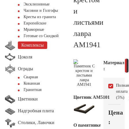
Эксклюзивные
и
Часовни и Голгофы
Кресты из гранита
листьями
Европейские
Мраморные
лавра
Готовые со Скидкой
AM1941
Комплексы
Цоколя
Материал
Ограды
:
Сварная
Кованная
Полная
Гранитная
оплата
Цветник АМ5101
(5%)
Цветники
Надгробная плита
Цена
:
Столики, Лавочки
О памятнике