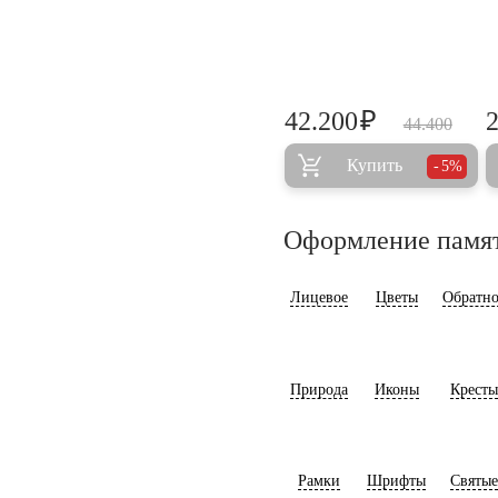
₽
42.200
44.400
Купить
5%
Оформление памя
Лицевое
Цветы
Обратно
Природа
Иконы
Кресты
Рамки
Шрифты
Святые