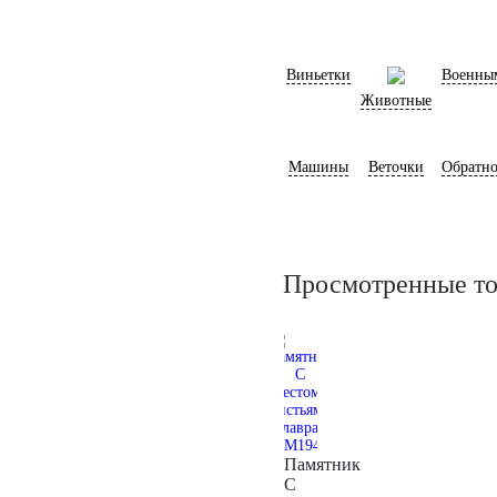
Виньетки
Военны
Животные
Машины
Веточки
Обратно
Просмотренные т
Памятник
С