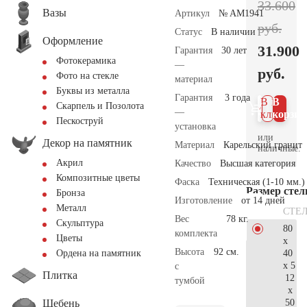
33.600
Вазы
Артикул
№ AM1941
руб.
Статус
В наличии
Оформление
31.900
Гарантия
30 лет
Фотокерамика
—
руб.
Фото на стекле
материал
Буквы из металла
Гарантия
3 года
В 1
В
Скарпель и Позолота
—
клик
корзин
Пескоструй
установка
или
Декор на памятник
Материал
Карельский гранит
наличные.
Акрил
Качество
Высшая категория
Композитные цветы
Фаска
Техническая (1-10 мм.)
Размер сте
Бронза
Изготовление
от 14 дней
Металл
СТЕ
Вес
78 кг.
Скульптура
80
комплекта
Цветы
x
Высота
92 см.
40
Ордена на памятник
x 5
с
Плитка
12
тумбой
x
Щебень
50