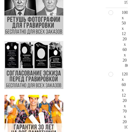
190.
100
x
50
x
12
20
x
60
x
20
80.
120
x
60
x
12
20
x
70
x
20
107.