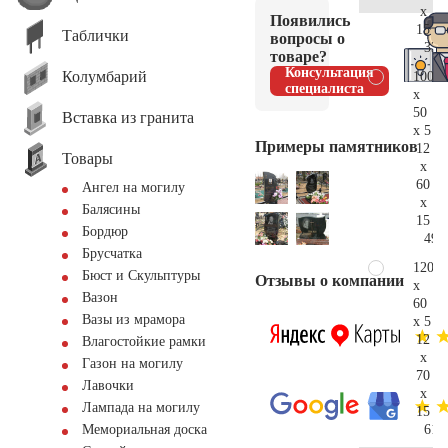
x
Появились
15
Таблички
вопросы о
33.
товаре?
Консультация
Колумбарий
100
специалиста
x
50
Вставка из гранита
x 5
Примеры памятников
12
Товары
x
60
Ангел на могилу
x
Балясины
15
Бордюр
49.
Брусчатка
120
Бюст и Скульптуры
Отзывы о компании
x
Вазон
60
Вазы из мрамора
x 5
12
Влагостойкие рамки
x
Газон на могилу
70
Лавочки
x
Лампада на могилу
15
61.
Мемориальная доска