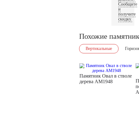
Сообщите
и
получите
скидку.
Похожие памятни
Вертикальные
Горизо
Памятник Овал в стволе
П
дерева AM1948
п
A