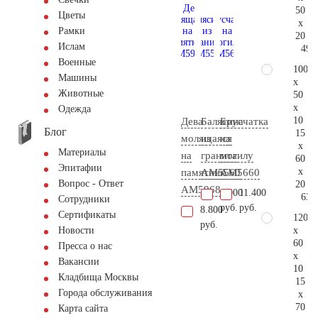
50
Цветы
x
Рамки
20
Ислам
49.
Военные
100
Машины
x
Животные
50
x
Одежда
10
Дева
Балясина
Брусчатка
Блог
15
молящаяся
из
на
x
Материалы
на
гранита
могилу
60
Эпитафии
x
памятник
AM5560
AM5660
Вопрос - Ответ
20
AM5968
4.000
11.400
63.
Сотрудники
руб.
руб.
8.800
Сертификаты
120
руб.
x
Новости
60
Пресса о нас
x
Вакансии
10
Кладбища Москвы
15
Города обслуживания
x
70
Карта сайта