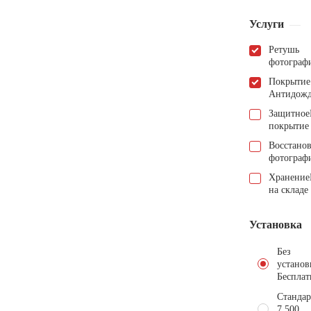
Услуги
Ретушь
фотограф
Покрытие
Антидож
Защитное
покрытие
Восстано
фотограф
Хранение
на складе
Установка
Без
установ
Бесплат
Стандар
7.500