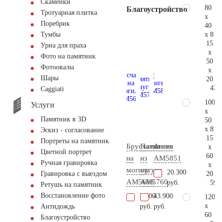
Скамейки
80
Благоустройство
Тротуарная плитка
x
Поребрик
40
x 8
Тумбы
15
Урна для праха
x
Фото на памятник
50
Фотоовалы
x
Шары
20
42.
Сaggiati
100
Услуги
x
Памятник в 3D
50
x 8
Эскиз - согласование
15
Портреты на памятник
Брусчатка
Памятник
Ангел
x
Цветной портрет
60
на
из
AM5851
Ручная гравировка
x
могилу
чугуна
20.300
20
Гравировка с выездом
AM5608
AM5760
59.
руб.
Ретушь на памятник
Восстановление фото
3.500
43.900
120
x
руб.
руб.
Антидождь
60
Благоустройство