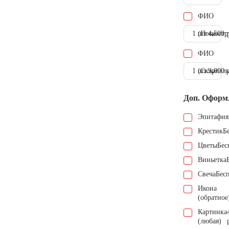
ФИО
1 шт.
(Пескостр
4.500 
ФИО
1 шт.
(Скарпель
9.000 
Доп. Оформ
Эпитафия
Крестик
Б
Цветы
Бес
Виньетка
Свеча
Бес
Икона
(обратное
Картинка
(любая)