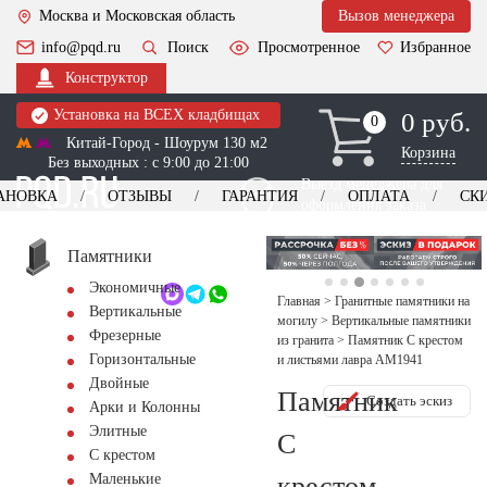
Москва и Московская область
Вызов менеджера
info@pqd.ru
Поиск
Просмотренное
Избранное
Конструктор
Установка на ВСЕХ кладбищах
0 руб.
0
0
Китай-Город - Шоурум 130 м2
Корзина
Без выходных : с 9:00 до 21:00
Выезд менеджера для
АНОВКА
ОТЗЫВЫ
ГАРАНТИЯ
ОПЛАТА
СК
оформления заказа
изготовление
Заказать выезд
памятников
+7 (495) 518-44-23
Памятники
Экономичные
Обратный звонок
Главная
>
Гранитные памятники на
Вертикальные
могилу
>
Вертикальные памятники
Фрезерные
из гранита
>
Памятник С крестом
Горизонтальные
и листьями лавра AM1941
Двойные
Памятник
Создать эскиз
Арки и Колонны
Элитные
С
С крестом
крестом
Маленькие