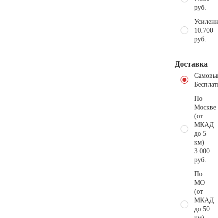
руб.
Усиленн
10.700
руб.
Доставка
Самовы
Бесплат
По
Москве
(от
МКАД
до 5
км)
3.000
руб.
По
МО
(от
МКАД
до 50
км)