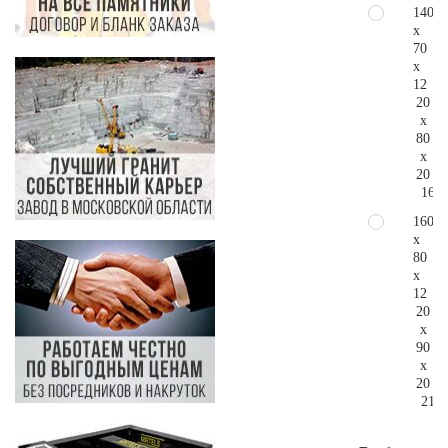
140
x
70
x
12
20
x
80
x
20
165.
160
x
80
x
12
20
x
90
x
20
218.