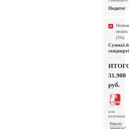
Самовывоз
Подитог
Полная
оплата
(5%)
Сумма
1.6
скидок
руб
ИТОГ
31.900
руб.
В 1
В
клик
корзин
или
наличные.
Нашли
дешевле?