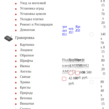
x 8
Уход за могилкой
15
Установка оград
x
Установка цоколя
70
x
Укладка плитки
20
Ремонт и Реставрация
78.
Демонтаж
140
Гравировка
x
70
Картинки
x 8
Лицевое
15
Обратное
x
Надгробная
Барельеф
Крест
80
Шрифты
x
плита
AM5798
AM5882
Иконы
20
AM5172
Ангелы
17.600
34.500
116.
Святые
руб.
руб.
42.000
80
Храмы
руб.
x
Кресты
40
Природа
x
Веточки
10
Виньетки
15
x
Свечки