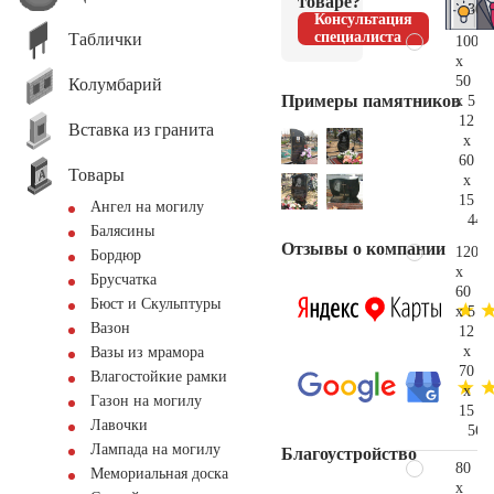
товаре?
30.
Консультация
специалиста
Таблички
100
x
50
Колумбарий
Примеры памятников
x 5
12
Вставка из гранита
x
60
Товары
x
15
Ангел на могилу
44.
Балясины
Отзывы о компании
120
Бордюр
x
Брусчатка
60
Бюст и Скульптуры
x 5
Вазон
12
x
Вазы из мрамора
70
Влагостойкие рамки
x
Газон на могилу
15
Лавочки
56.
Лампада на могилу
Благоустройство
80
Мемориальная доска
x