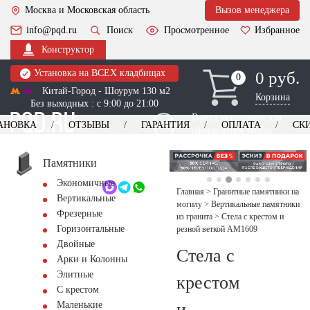
Москва и Московская область
Вызов менеджера
info@pqd.ru
Поиск
Просмотренное
Избранное
Конструктор
Установка на ВСЕХ кладбищах
0 руб.
0
0
Китай-Город - Шоурум 130 м2
Корзина
Без выходных : с 9:00 до 21:00
Выезд менеджера для
АНОВКА
ОТЗЫВЫ
ГАРАНТИЯ
ОПЛАТА
СК
оформления заказа
изготовление
Заказать выезд
памятников
+7 (495) 518-44-23
Памятники
Экономичные
Обратный звонок
Главная
>
Гранитные памятники на
Вертикальные
могилу
>
Вертикальные памятники
Фрезерные
из гранита
>
Стела с крестом и
Горизонтальные
резной веткой AM1609
Двойные
Стела с
Арки и Колонны
Элитные
крестом
С крестом
и
Маленькие