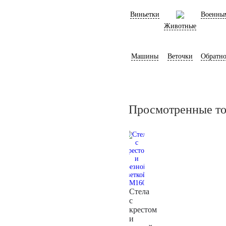
Виньетки
Военны
Животные
Машины
Веточки
Обратно
Просмотренные т
Стела
с
крестом
и