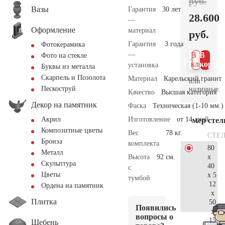
руб.
Вазы
Гарантия
30 лет
28.600
—
Оформление
материал
руб.
Гарантия
3 года
Фотокерамика
—
В 1
В
Фото на стекле
клик
корзин
установка
Буквы из металла
Скарпель и Позолота
Материал
Карельский гранит
или
Пескоструй
наличные.
Качество
Высшая категория
Декор на памятник
Фаска
Техническая (1-10 мм.)
Изготовление
от 14 дней
Акрил
Размер сте
Композитные цветы
Вес
78 кг.
СТЕ
Бронза
комплекта
80
Металл
x
Высота
92 см.
Скульптура
40
с
Цветы
x 5
тумбой
12
Ордена на памятник
x
Плитка
50
Появились
x
вопросы о
15
Щебень