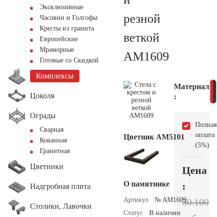
Эксклюзивные
резной
Часовни и Голгофы
Кресты из гранита
веткой
Европейские
Мраморные
AM1609
Готовые со Скидкой
Комплексы
Материал
Цоколя
:
Ограды
Полная
Сварная
оплата
Цветник АМ5101
Кованная
(5%)
Гранитная
Цветники
Цена
О памятнике
:
Надгробная плита
Артикул
№ AM1609
30.100
Столики, Лавочки
Статус
В наличии