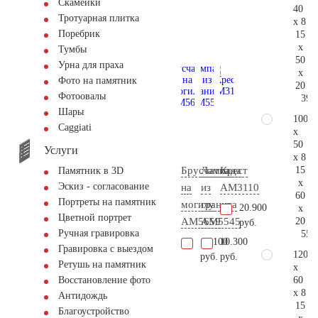
Скамейки
40
Тротуарная плитка
x 8
Поребрик
15
x
Тумбы
50
Урна для праха
x
Фото на памятник
20
Фотоовалы
39.
Шары
100
Сaggiati
x
50
Услуги
x 8
15
Брусчатка
Лампада
Крест
Памятник в 3D
x
Эскиз - согласование
на
из
AM3110
60
Портреты на памятник
могилу
гранита
20.900
x
Цветной портрет
20
AM5659
AM5545
руб.
Ручная гравировка
55.
17.100
10.300
Гравировка с выездом
120
руб.
руб.
Ретушь на памятник
x
60
Восстановление фото
x 8
Антидождь
15
Благоустройство