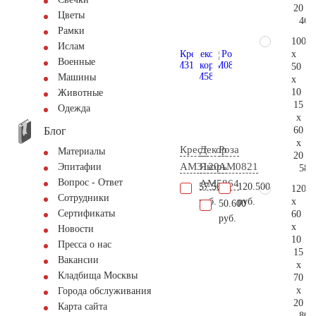
20
Цветы
46.
Рамки
100
Ислам
x
Военные
50
Машины
x
10
Животные
15
Одежда
x
Блог
60
x
Крест
Декор
Роза
Материалы
20
AM3120
Якорь
AM0821
Эпитафии
58.
Вопрос - Ответ
AM5864
57.500
120.500
120
Сотрудники
x
руб.
руб.
50.600
Сертификаты
60
руб.
x
Новости
10
Пресса о нас
15
Вакансии
x
Кладбища Москвы
70
x
Города обслуживания
20
Карта сайта
80.