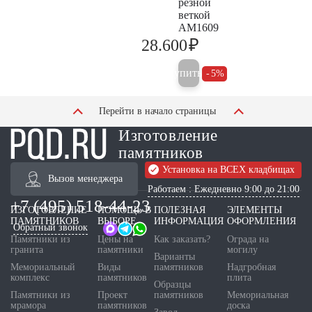
резной
веткой
AM1609
₽
28.600
30.100
Купить
5%
Перейти в начало страницы
Изготовление
памятников
Установка на ВСЕХ кладбищах
Вызов менеджера
Работаем : Ежедневно 9:00 до 21:00
+7 (495) 518-44-23
ИЗГОТОВЛЕНИЕ
ПОМОЩЬ В
ПОЛЕЗНАЯ
ЭЛЕМЕНТЫ
ПАМЯТНИКОВ
ВЫБОРЕ
ИНФОРМАЦИЯ
ОФОРМЛЕНИЯ
Обратный звонок
Памятники из
Цены на
Как заказать?
Ограда на
гранита
памятники
могилу
Варианты
Мемориальный
Виды
памятников
Надгробная
комплекс
памятников
плита
Образцы
Памятники из
Проект
памятников
Мемориальная
мрамора
памятников
доска