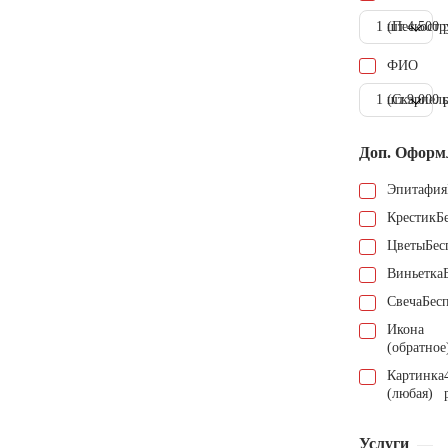
1 шт.
(Пескостр
4.500 
ФИО
1 шт.
(Скарпель
9.000 
Доп. Оформ
Эпитафия
Крестик
Б
Цветы
Бес
Виньетка
Свеча
Бес
Икона
(обратное
Картинка
(любая)
Услуги