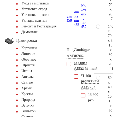
x
Уход за могилкой
70
Установка оград
x
20
Установка цоколя
73.
Укладка плитки
Ремонт и Реставрация
140
x
Демонтаж
70
Гравировка
x 8
15
Картинки
Полумесяц
Лампада
Крест
x
Лицевое
80
AM5870
из
6-
x
Обратное
гранита
ти
34.500
20
Шрифты
AM5547
конечный
110.
руб.
Иконы
с
11.100
Ангелы
80
распятием
руб.
x
Святые
40
AM5734
Храмы
x
Кресты
13.900
10
Природа
руб.
15
Веточки
x
50
Виньетки
x
Свечки