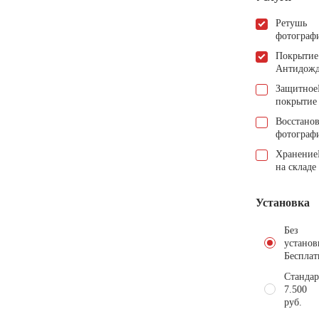
Ретушь
фотограф
Покрытие
Антидож
Защитное
покрытие
Восстано
фотограф
Хранение
на складе
Установка
Без
установ
Бесплат
Стандар
7.500
руб.