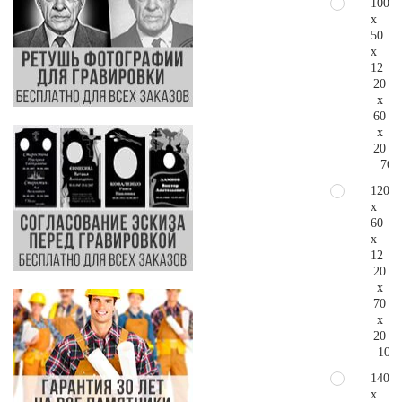
100
x
50
x
12
20
x
60
x
20
76.
120
x
60
x
12
20
x
70
x
20
101.
140
x