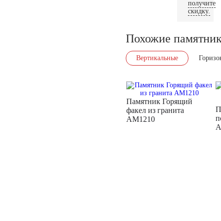
получите
скидку.
Похожие памятни
Вертикальные
Горизо
Памятник Горящий
П
факел из гранита
п
AM1210
A