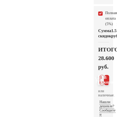
Полная
оплата
(5%)
Сумма
1.5
скидок
руб
ИТОГ
28.600
руб.
В 1
В
клик
корзин
или
наличные.
Нашли
дешевле?
Сообщите
и