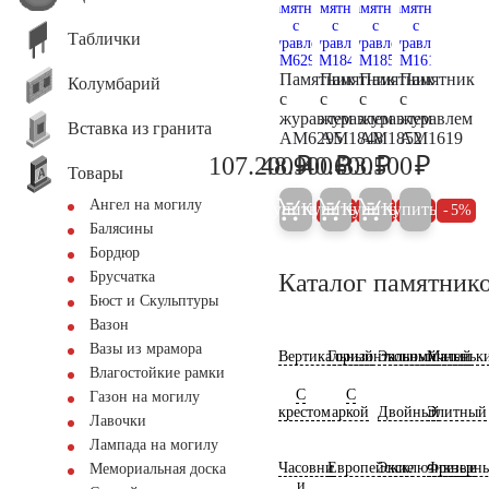
Таблички
Памятник
Памятник
Памятник
Памятник
Колумбарий
с
с
с
с
журавлем
журавлем
журавлем
журавлем
Вставка из гранита
AM6295
AM1848
AM1852
AM1619
₽
₽
₽
₽
107.200
48.900
40.600
33.500
112.800
51.500
42.700
35.300
Товары
Ангел на могилу
Купить
Купить
Купить
Купить
5%
5%
5%
5%
Балясины
Бордюр
Каталог памятник
Брусчатка
Бюст и Скульптуры
Вазон
Вазы из мрамора
Вертикальный
Горизонтальный
Экономичный
Маленьк
Влагостойкие рамки
С
С
Газон на могилу
крестом
аркой
Двойный
Элитный
Лавочки
Лампада на могилу
Часовни
Европейские
Эксклюзивные
Фрезерн
Мемориальная доска
и