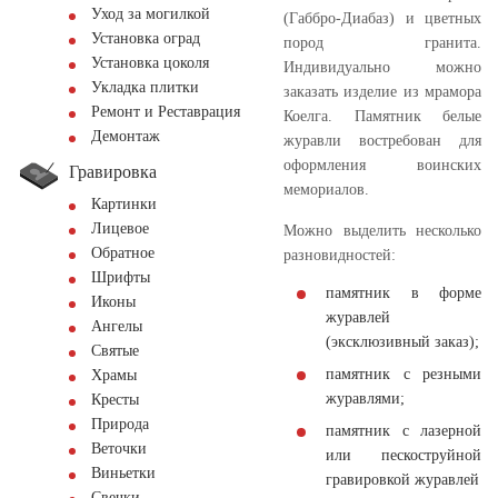
Уход за могилкой
(Габбро-Диабаз) и цветных
Установка оград
пород гранита.
Установка цоколя
Индивидуально можно
Укладка плитки
заказать изделие из мрамора
Ремонт и Реставрация
Коелга. Памятник белые
Демонтаж
журавли востребован для
оформления воинских
Гравировка
мемориалов.
Картинки
Лицевое
Можно выделить несколько
Обратное
разновидностей:
Шрифты
памятник в форме
Иконы
журавлей
Ангелы
(эксклюзивный заказ);
Святые
памятник с резными
Храмы
журавлями;
Кресты
Природа
памятник с лазерной
Веточки
или пескоструйной
Виньетки
гравировкой журавлей
Свечки