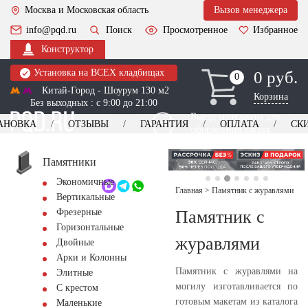
Москва и Московская область
Вызов менеджера
info@pqd.ru
Поиск
Просмотренное
Избранное
Конструктор
Установка на ВСЕХ кладбищах
0 руб.
0
0
Китай-Город - Шоурум 130 м2
Корзина
Без выходных : с 9:00 до 21:00
Выезд менеджера для
АНОВКА
ОТЗЫВЫ
ГАРАНТИЯ
ОПЛАТА
СК
оформления заказа
изготовление
Заказать выезд
памятников
+7 (495) 518-44-23
Памятники
Экономичные
Обратный звонок
Главная
>
Памятник с журавлями
Вертикальные
Памятник с
Фрезерные
Горизонтальные
журавлями
Двойные
Арки и Колонны
Памятник с журавлями на
Элитные
могилу изготавливается по
С крестом
готовым макетам из каталога
Маленькие