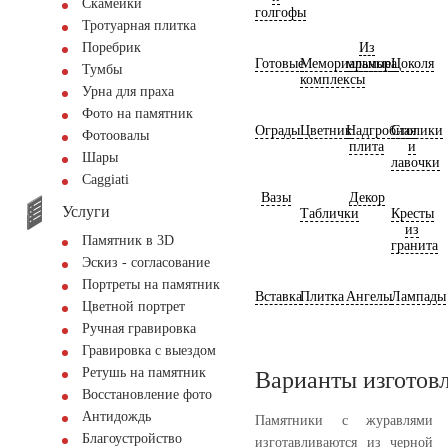
Скамейки
голгофы
Тротуарная плитка
Из
Поребрик
Готовые
Мемориальные
мрамора
Цоколя
Тумбы
комплексы
Урна для праха
Фото на памятник
Ограды
Цветник
Надгробная
Столики
Фотоовалы
плита
и
Шары
лавочки
Сaggiati
Вазы
Декор
Услуги
Таблички
Кресты
из
Памятник в 3D
гранита
Эскиз - согласование
Портреты на памятник
Вставка
Плитка
Ангелы
Лампады
Цветной портрет
Ручная гравировка
Гравировка с выездом
Ретушь на памятник
Варианты изготов
Восстановление фото
Антидождь
Памятники с журавлями
Благоустройство
изготавливаются из черной