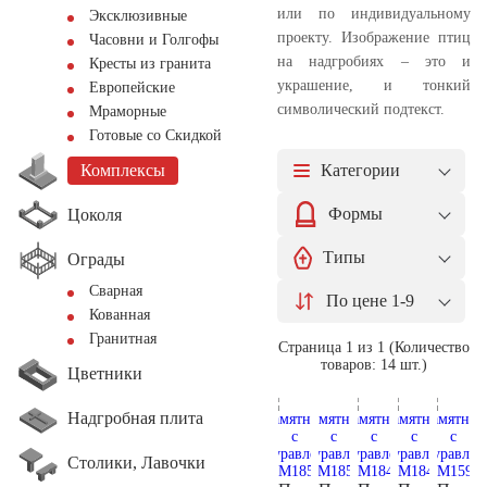
или по индивидуальному
Эксклюзивные
проекту. Изображение птиц
Часовни и Голгофы
на надгробиях – это и
Кресты из гранита
украшение, и тонкий
Европейские
символический подтекст.
Мраморные
Готовые со Скидкой
Категории
Комплексы
Формы
Цоколя
Типы
Ограды
Сварная
По цене 1-9
Кованная
Гранитная
Страница 1 из 1 (Количество
товаров: 14 шт.)
Цветники
Надгробная плита
Столики, Лавочки