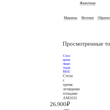
Животные
Машины
Веточки
Обратно
Просмотренные т
Стела
с
тремя
летящими
птицами
AM1631
₽
26.900
28.300