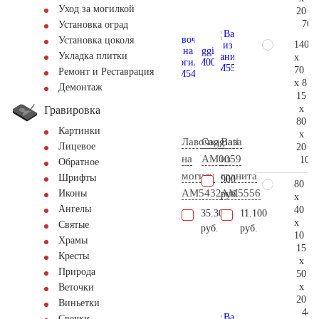
Уход за могилкой
20
70.
Установка оград
Установка цоколя
140
Укладка плитки
x
70
Ремонт и Реставрация
x 8
Демонтаж
15
x
Гравировка
80
Картинки
x
Лавочка
Caggiati
Ваза
Лицевое
20
на
AM0059
из
107.
Обратное
могилу
гранита
Шрифты
900
80
AM5432
AM5556
Иконы
руб.
x
Ангелы
40
35.300
11.100
x
Святые
руб.
руб.
10
Храмы
15
Кресты
x
Природа
50
x
Веточки
20
Виньетки
44.
Свечки