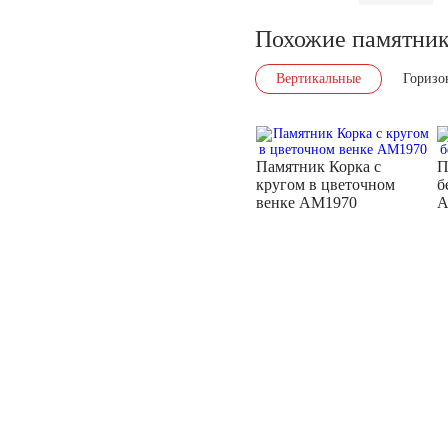
Похожие памятни
Вертикальные
Горизо
Памятник Корка с
П
кругом в цветочном
б
венке AM1970
A