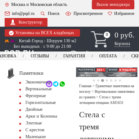
Москва и Московская область
Вызов менеджера
info@pqd.ru
Поиск
Просмотренное
Избранное
Конструктор
Установка на ВСЕХ кладбищах
0 руб.
0
0
Китай-Город - Шоурум 130 м2
Корзина
Без выходных : с 9:00 до 21:00
Выезд менеджера для
АНОВКА
ОТЗЫВЫ
ГАРАНТИЯ
ОПЛАТА
СК
оформления заказа
изготовление
Заказать выезд
памятников
+7 (495) 518-44-23
Памятники
Экономичные
Обратный звонок
Главная
>
Гранитные памятники на
Вертикальные
могилу
>
Вертикальные памятники
Фрезерные
из гранита
>
Стела с тремя
Горизонтальные
летящими птицами AM1631
Двойные
Стела с
Арки и Колонны
Элитные
тремя
С крестом
летящими
Маленькие