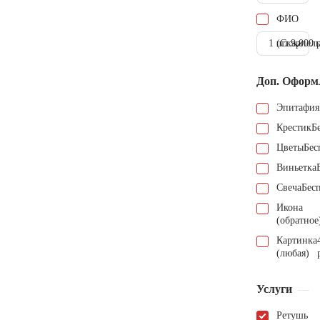
ФИО
1 шт.
(Скарпель
9.000 
Доп. Оформ
Эпитафия
Крестик
Б
Цветы
Бес
Виньетка
Свеча
Бес
Икона
(обратное
Картинка
(любая)
Услуги
Ретушь