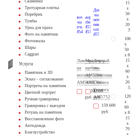
Скамейки
15
Тротуарная плитка
x
50
Поребрик
x
Тумбы
20
Урна для праха
37.
Фото на памятник
100
Фотоовалы
x
Шары
50
Сaggiati
x 8
15
Лавочка
Мраморный
Декор
Услуги
x
на
щебень
на
60
Памятник в 3D
могилу
АМ5701
памятник
x
Эскиз - согласование
20
AM5435
AM5701
Символ
Портреты на памятник
52.
Геолога
32.200
1.900
Цветной портрет
120
AM5752
руб.
руб.
Ручная гравировка
x
159.600
Гравировка с выездом
60
руб.
Ретушь на памятник
x 8
15
Восстановление фото
x
Антидождь
70
Благоустройство
x