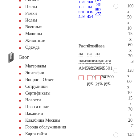
100
Цветы
x
Рамки
50
Ислам
x
Военные
10
15
Машины
x
Животные
60
Распятие
Столик
Ваза
Одежда
x
на
на
из
20
Блог
памятник
могилу
гранита
56.
Материалы
AM5922
AM5453
AM5501
120
Эпитафии
x
1.800
16.200
4.300
Вопрос - Ответ
60
руб.
руб.
руб.
Сотрудники
x
10
Сертификаты
15
Новости
x
Пресса о нас
70
Вакансии
x
20
Кладбища Москвы
77.
Города обслуживания
Карта сайта
140