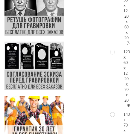
50
x
12
20
x
60
x
20
74.
120
x
60
x
12
20
x
70
x
20
99.
140
x
70
x