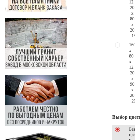
12
20
x
80
x
20
156.
160
x
80
x
12
20
x
90
x
20
208.
Выбор цвет
Без
цветн