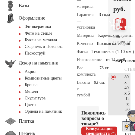
—
Вазы
материал
руб.
Гарантия
3 года
Оформление
—
В 1
В
клик
корзин
Фотокерамика
установка
Фото на стекле
Материал
Карельский гранит
или
Буквы из металла
наличные.
Качество
Высшая категория
Скарпель и Позолота
Фаска
Техническая (1-10 мм.)
Пескоструй
Изготовление
от 14 дней
Размер сте
Декор на памятник
Вес
78 кг.
СТЕ
Акрил
комплекта
80
Композитные цветы
x
Высота
92 см.
Бронза
40
с
Металл
x 5
тумбой
Скульптура
12
x
Цветы
50
Ордена на памятник
Появились
x
вопросы о
15
Плитка
товаре?
28.
Консультация
Щебень
специалиста
100