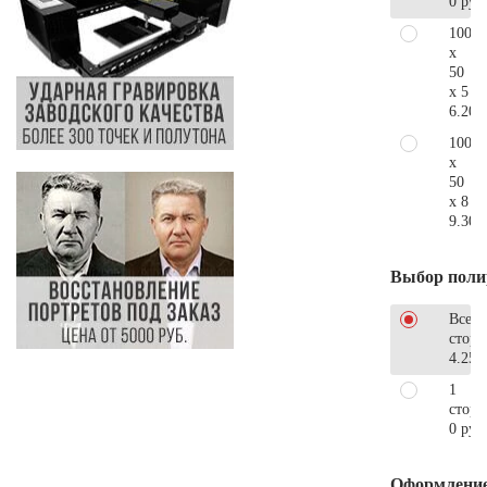
0 руб
100
x
50
x 5
6.200
100
x
50
x 8
9.300
Выбор поли
Все
стор
4.250
1
сторо
0 руб
Оформлени