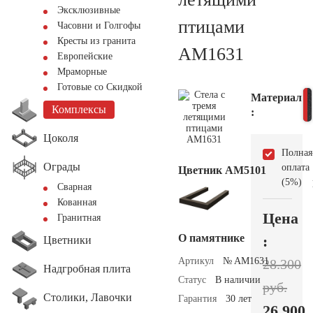
Эксклюзивные
птицами
Часовни и Голгофы
Кресты из гранита
AM1631
Европейские
Мраморные
Готовые со Скидкой
Материал
Комплексы
:
Цоколя
Полная
Ограды
оплата
Цветник АМ5101
(5%)
Сварная
Кованная
Цена
Гранитная
О памятнике
:
Цветники
Артикул
№ AM1631
28.300
Надгробная плита
Статус
В наличии
руб.
Столики, Лавочки
Гарантия
30 лет
26.900