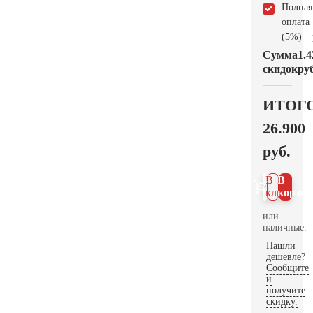
Полная
оплата
(5%)
Сумма
1.4
скидок
руб
ИТОГ
26.900
руб.
В 1
В
клик
корзин
или
наличные.
Нашли
дешевле?
Сообщите
и
получите
скидку.