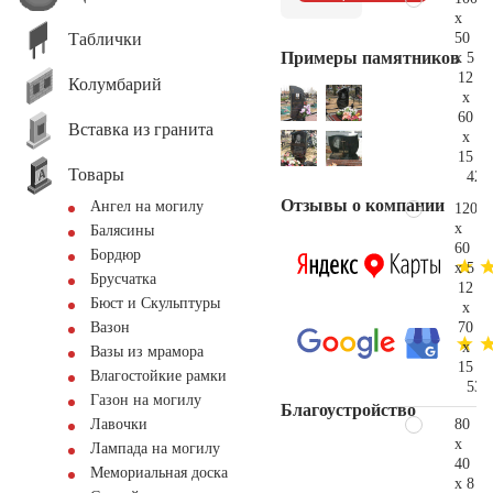
x
Таблички
50
Примеры памятников
x 5
12
Колумбарий
x
60
Вставка из гранита
x
15
Товары
42.
Отзывы о компании
Ангел на могилу
120
x
Балясины
60
Бордюр
x 5
Брусчатка
12
Бюст и Скульптуры
x
70
Вазон
x
Вазы из мрамора
15
Влагостойкие рамки
53.
Газон на могилу
Благоустройство
80
Лавочки
x
Лампада на могилу
40
Мемориальная доска
x 8