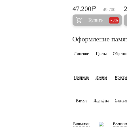
₽
47.200
49.700
Купить
5%
Оформление памя
Лицевое
Цветы
Обратно
Природа
Иконы
Кресты
Рамки
Шрифты
Святые
Виньетки
Военны