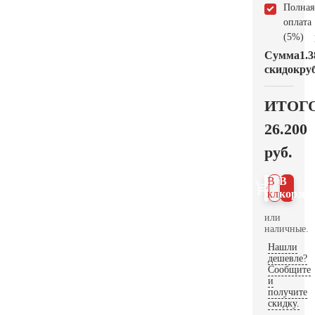
Полная
оплата
(5%)
Сумма
1.3
скидок
руб
ИТОГ
26.200
руб.
В 1
В
клик
корзин
или
наличные.
Нашли
дешевле?
Сообщите
и
получите
скидку.