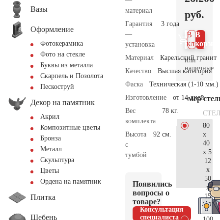
—
Вазы
материал
руб.
Гарантия
3 года
Оформление
—
В 1
В
клик
корзин
Фотокерамика
установка
Фото на стекле
Материал
Карельский гранит
или
Буквы из металла
наличные.
Качество
Высшая категория
Скарпель и Позолота
Фаска
Техническая (1-10 мм.)
Пескоструй
Изготовление
от 14 дней
Размер сте
Декор на памятник
Вес
78 кг.
СТЕ
Акрил
комплекта
80
Композитные цветы
x
Высота
92 см.
Бронза
40
с
Металл
x 5
тумбой
Скульптура
12
x
Цветы
50
Ордена на памятник
Появились
x
вопросы о
15
Плитка
товаре?
27.
Консультация
Щебень
специалиста
100