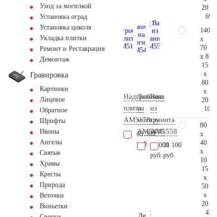
Уход за могилкой
20
69.
Установка оград
Установка цоколя
140
Укладка плитки
x
70
Ремонт и Реставрация
x 8
Демонтаж
15
x
Гравировка
80
Картинки
x
Надгробная
Лавочка
Ваза
Лицевое
20
плита
на
из
106.
Обратное
AM5178
могилу
гранита
Шрифты
80
AM5436
AM5558
Иконы
49.300
x
Ангелы
40
руб.
39.000
11.100
x
Святые
руб.
руб.
10
Храмы
15
Кресты
x
Природа
50
x
Веточки
20
Виньетки
43.
Свечки