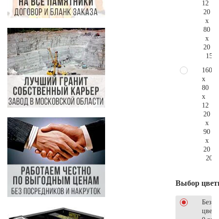
12
20
x
80
x
20
154.
160
x
80
x
12
20
x
90
x
20
206.
Выбор цвет
Без
цветн