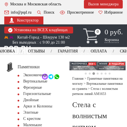
Москва и Московская область
Вызов менеджера
info@pqd.ru
Поиск
Просмотренное
Избранное
Конструктор
Установка на ВСЕХ кладбищах
0 руб.
0
0
Китай-Город - Шоурум 130 м2
Корзина
Без выходных : с 9:00 до 21:00
Выезд менеджера для
АНОВКА
ОТЗЫВЫ
ГАРАНТИЯ
ОПЛАТА
СК
оформления заказа
изготовление
Заказать выезд
памятников
+7 (495) 518-44-23
Памятники
Экономичные
Обратный звонок
Главная
>
Гранитные памятники на
Вертикальные
могилу
>
Вертикальные памятники
Фрезерные
из гранита
>
Стела с волнистым
Горизонтальные
ритмом линий AM1653
Двойные
Стела с
Арки и Колонны
Элитные
волнистым
С крестом
ритмом
Маленькие