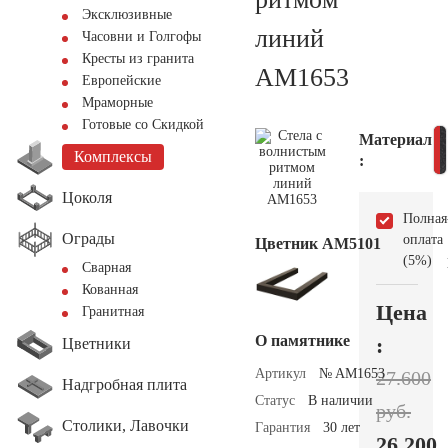
Эксклюзивные
линий
Часовни и Голгофы
Кресты из гранита
AM1653
Европейские
Мраморные
Готовые со Скидкой
Материал
Комплексы
:
Цоколя
Полная
Ограды
оплата
Цветник АМ5101
(5%)
Сварная
Кованная
Цена
Гранитная
О памятнике
:
Цветники
Артикул
№ AM1653
27.600
Надгробная плита
Статус
В наличии
руб.
Столики, Лавочки
Гарантия
30 лет
26.200