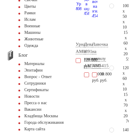
100
Цветы
x
Рамки
50
Ислам
x
Военные
10
15
Машины
x
Животные
60
Урна
Дева
Лавочка
Одежда
x
AM0891
в
на
20
Блог
накидке
могилу
55.
128.800
Материалы
AM5890
AM5415
руб.
120
Эпитафии
x
77.000
10.800
Вопрос - Ответ
60
руб.
руб.
Сотрудники
x
10
Сертификаты
15
Новости
x
Пресса о нас
70
Вакансии
x
20
Кладбища Москвы
76.
Города обслуживания
Карта сайта
140