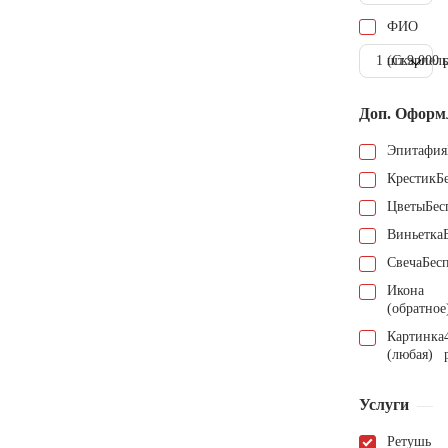
ФИО
1 шт.
(Скарпель
9.000 
Доп. Оформ
Эпитафия
Крестик
Б
Цветы
Бес
Виньетка
Свеча
Бес
Икона
(обратное
Картинка
(любая)
Услуги
Ретушь