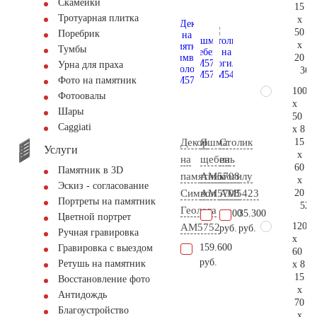
Скамейки
15
Тротуарная плитка
x
50
Поребрик
x
Тумбы
20
Урна для праха
36.
Фото на памятник
100
Фотоовалы
x
Шары
50
Сaggiati
x 8
15
Декор
Яшма
Столик
Услуги
x
на
щебень
на
60
Памятник в 3D
памятник
АМ5708
могилу
x
Эскиз - согласование
20
Символ
AM5708
AM5423
Портреты на памятник
52.
Геолога
2.200
35.300
Цветной портрет
120
AM5752
руб.
руб.
Ручная гравировка
x
159.600
Гравировка с выездом
60
руб.
Ретушь на памятник
x 8
15
Восстановление фото
x
Антидождь
70
Благоустройство
x