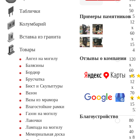
x
Таблички
50
Примеры памятников
x 5
12
Колумбарий
x
60
Вставка из гранита
x
15
Товары
41.
Отзывы о компании
Ангел на могилу
120
x
Балясины
60
Бордюр
x 5
Брусчатка
12
Бюст и Скульптуры
x
70
Вазон
x
Вазы из мрамора
15
Влагостойкие рамки
52.
Газон на могилу
Благоустройство
80
Лавочки
x
Лампада на могилу
40
Мемориальная доска
x 8