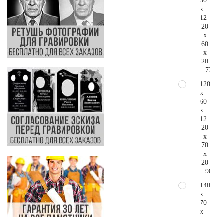
50
x
12
20
x
60
x
20
73.
120
x
60
x
12
20
x
70
x
20
98.
140
x
70
x