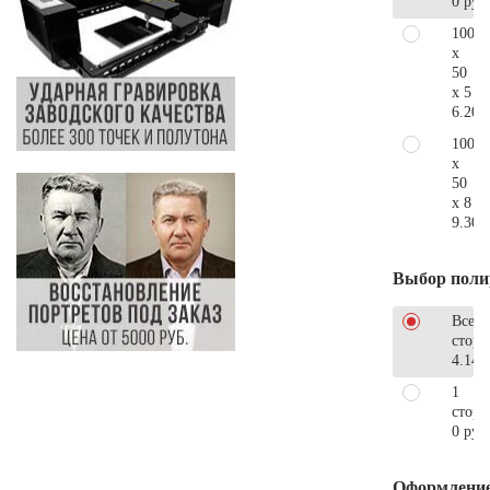
0 руб
100
x
50
x 5
6.200
100
x
50
x 8
9.300
Выбор поли
Все
стор
4.140
1
сторо
0 руб
Оформлени