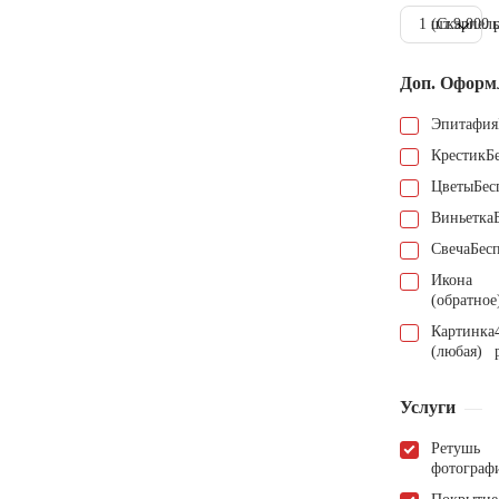
1 шт.
(Скарпель
9.000 
Доп. Оформ
Эпитафия
Крестик
Б
Цветы
Бес
Виньетка
Свеча
Бес
Икона
(обратное
Картинка
(любая)
Услуги
Ретушь
фотограф