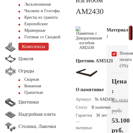
Эксклюзивные
AM2430
Часовни и Голгофы
Кресты из гранита
Европейские
Материал
Мраморные
:
Готовые со Скидкой
Комплексы
Полная
Цоколя
оплата
Цветник АМ5121
(5%)
Ограды
Сварная
Цена
Кованная
О памятнике
:
Гранитная
Артикул
№ AM2430
55.900
Цветники
Статус
В наличии
руб.
Надгробная плита
Гарантия
30 лет
53.100
—
Столики, Лавочки
материал
руб.