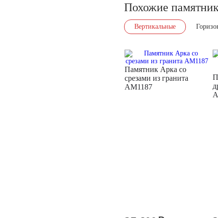
Похожие памятни
Вертикальные
Горизо
Памятник Арка со
П
срезами из гранита
д
AM1187
A