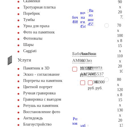
Скамейки
90
x
Тротуарная плитка
20
Поребрик
72.
Тумбы
70
Урна для праха
x
Фото на памятник
100
Фотоовалы
x 8
Шары
15
x
Сaggiati
Бабочка
Лавочка
Ваза
110
Услуги
AM0803
на
из
x
20
могилу
гранита
Памятник в 3D
18.100
100.
AM5441
AM5537
руб.
Эскиз - согласование
80
Портреты на памятник
35.300
6.300
x
Цветной портрет
руб.
руб.
120
Ручная гравировка
x 8
Гравировка с выездом
15
x
Ретушь на памятник
130
Восстановление фото
x
Антидождь
20
Благоустройство
131.