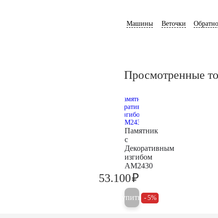
Машины
Веточки
Обратно
Просмотренные т
Памятник
с
Декоративным
изгибом
AM2430
₽
53.100
55.900
Купить
5%