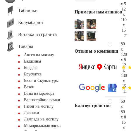
x 5
12
Таблички
Примеры памятников
x
110
Колумбарий
x
15
Вставка из гранита
77.
80
Товары
x
Отзывы о компании
120
Ангел на могилу
x 5
Балясины
12
Бордюр
x
Брусчатка
130
Бюст и Скульптуры
x
15
Вазон
112.
Вазы из мрамора
Влагостойкие рамки
60
Благоустройство
Газон на могилу
x
80
Лавочки
x 8
Лампада на могилу
15
Мемориальная доска
x