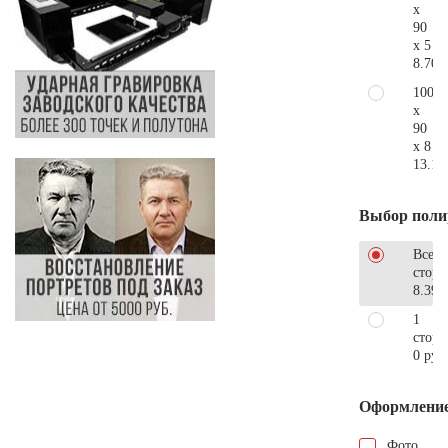
x
90
x 5
8.700
100
x
90
x 8
13.10
Выбор поли
Все
стор
8.390
1
сторо
0 руб
Оформлени
Фото