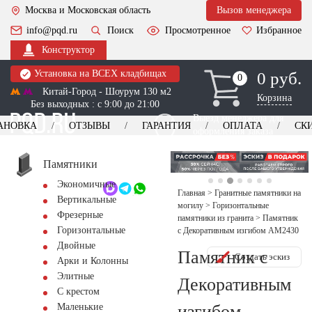
Москва и Московская область
Вызов менеджера
info@pqd.ru
Поиск
Просмотренное
Избранное
Конструктор
Установка на ВСЕХ кладбищах
0 руб.
0
0
Китай-Город - Шоурум 130 м2
Корзина
Без выходных : с 9:00 до 21:00
Выезд менеджера для
АНОВКА
ОТЗЫВЫ
ГАРАНТИЯ
ОПЛАТА
СК
оформления заказа
изготовление
Заказать выезд
памятников
+7 (495) 518-44-23
Памятники
Экономичные
Обратный звонок
Главная
>
Гранитные памятники на
Вертикальные
могилу
>
Горизонтальные
Фрезерные
памятники из гранита
>
Памятник
Горизонтальные
с Декоративным изгибом AM2430
Двойные
Памятник с
Создать эскиз
Арки и Колонны
Элитные
Декоративным
С крестом
изгибом
Маленькие