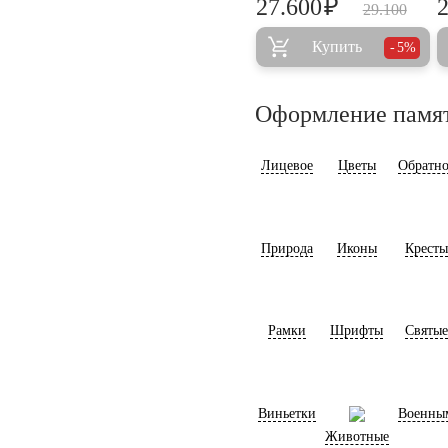
₽
27.600
29.100
Купить
5%
Оформление памя
Лицевое
Цветы
Обратно
Природа
Иконы
Кресты
Рамки
Шрифты
Святые
Виньетки
Военны
Животные