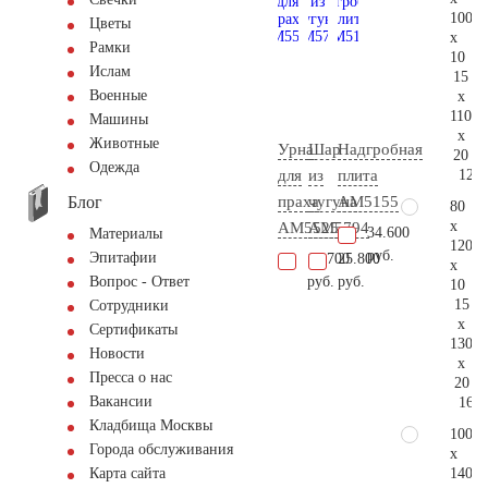
100
Цветы
x
Рамки
10
Ислам
15
Военные
x
110
Машины
x
Животные
Урна
Шар
Надгробная
20
Одежда
122.
для
из
плита
Блог
праха
чугуна
AM5155
80
x
AM5525
AM5794
34.600
Материалы
120
руб.
Эпитафии
15.700
25.800
x
руб.
руб.
Вопрос - Ответ
10
15
Сотрудники
x
Сертификаты
130
Новости
x
Пресса о нас
20
Вакансии
163.
Кладбища Москвы
100
Города обслуживания
x
140
Карта сайта