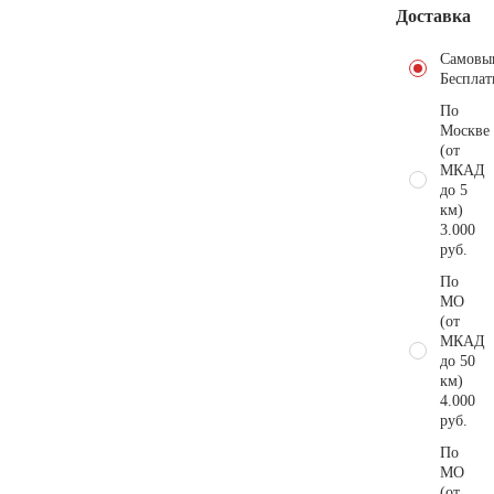
Доставка
Самовы
Бесплат
По
Москве
(от
МКАД
до 5
км)
3.000
руб.
По
МО
(от
МКАД
до 50
км)
4.000
руб.
По
МО
(от