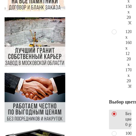
x
150
x
20
303.
120
x
160
x
12
20
x
170
x
20
387.
Выбор цвет
Без
цветн
0 руб
100