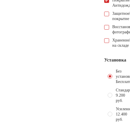
Покрытие
Антидож
Защитное
покрытие
Восстано
фотограф
Хранение
на складе
Установка
Без
установ
Бесплат
Стандар
9.200
руб.
Усиленн
12.400
руб.