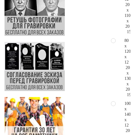
20
x
110
x
20
156.
80
x
120
x
12
20
x
130
x
20
198.
100
x
140
x
12
20