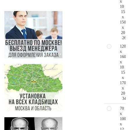
x
10
15
x
150
x
20
265.
120
x
160
x
10
15
x
170
x
20
346.
70
x
100
x
12