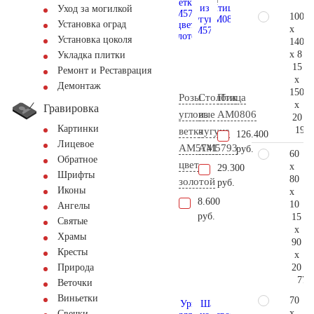
Уход за могилкой
100
Установка оград
x
Установка цоколя
140
x 8
Укладка плитки
15
Ремонт и Реставрация
x
Демонтаж
150
Розы
Столбик
Птица
x
Гравировка
угловые
из
AM0806
20
Картинки
191.
ветка
чугуна
126.400
Лицевое
AM5741
AM5793
руб.
60
Обратное
цвет
x
29.300
Шрифты
80
золотой
руб.
Иконы
x
8.600
10
Ангелы
руб.
15
Святые
x
Храмы
90
Кресты
x
20
Природа
77.
Веточки
Виньетки
70
x
Свечки