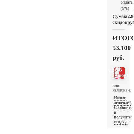
оплата
(5%)
Сумма
2.8
скидок
руб
ИТОГ
53.100
руб.
В 1
В
клик
корзин
или
наличные.
Нашли
дешевле?
Сообщите
и
получите
скидку.