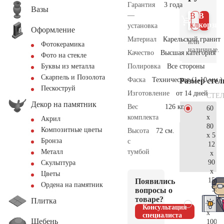
Гарантия
3 года
Вазы
—
В 1
В
клик
корзин
установка
Оформление
Материал
Карельский гранит
или
Фотокерамика
наличные.
Качество
Высшая категория
Фото на стекле
Полировка
Все стороны
Буквы из металла
Скарпель и Позолота
Фаска
Техническая (1-10 мм.)
Размер сте
Пескоструй
Изготовление
от 14 дней
СТЕ
Декор на памятник
Вес
126 кг.
60
x
комплекта
Акрил
80
Композитные цветы
Высота
72 см.
x 5
Бронза
с
12
тумбой
Металл
x
90
Скульптура
x
Цветы
15
Появились
Ордена на памятник
55.
вопросы о
товаре?
Плитка
70
Консультация
x
специалиста
Щебень
100