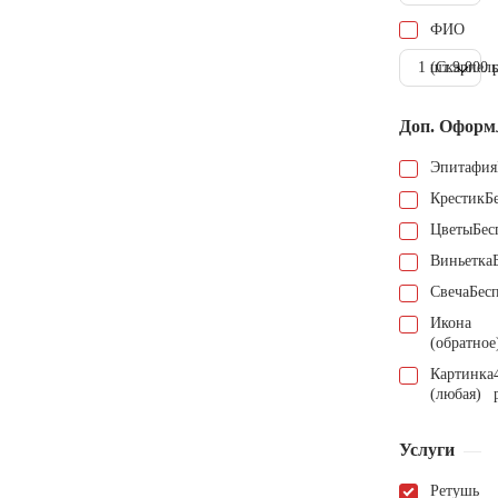
ФИО
1 шт.
(Скарпель
9.000 
Доп. Оформ
Эпитафия
Крестик
Б
Цветы
Бес
Виньетка
Свеча
Бес
Икона
(обратное
Картинка
(любая)
Услуги
Ретушь