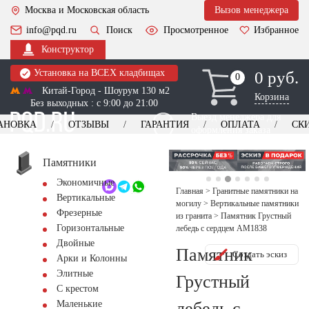
Москва и Московская область
Вызов менеджера
info@pqd.ru
Поиск
Просмотренное
Избранное
Конструктор
Установка на ВСЕХ кладбищах
0 руб.
0
0
Китай-Город - Шоурум 130 м2
Корзина
Без выходных : с 9:00 до 21:00
Выезд менеджера для
АНОВКА
ОТЗЫВЫ
ГАРАНТИЯ
ОПЛАТА
СК
оформления заказа
изготовление
Заказать выезд
памятников
+7 (495) 518-44-23
Памятники
Экономичные
Обратный звонок
Главная
>
Гранитные памятники на
Вертикальные
могилу
>
Вертикальные памятники
Фрезерные
из гранита
>
Памятник Грустный
Горизонтальные
лебедь с сердцем AM1838
Двойные
Памятник
Создать эскиз
Арки и Колонны
Элитные
Грустный
С крестом
лебедь с
Маленькие