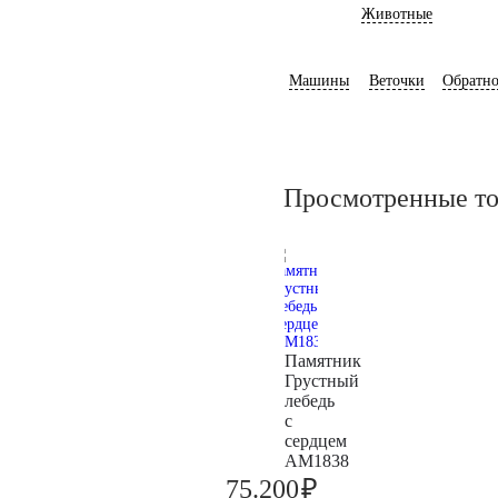
Животные
Машины
Веточки
Обратно
Просмотренные т
Памятник
Грустный
лебедь
с
сердцем
AM1838
₽
75.200
79.200