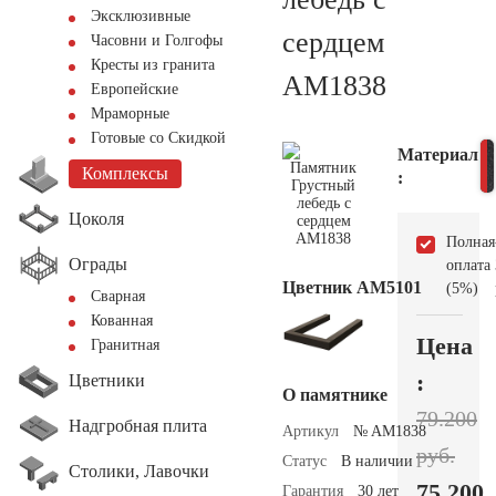
Эксклюзивные
сердцем
Часовни и Голгофы
Кресты из гранита
AM1838
Европейские
Мраморные
Готовые со Скидкой
Материал
Комплексы
:
Цоколя
Полная
Ограды
оплата
Цветник АМ5101
(5%)
Сварная
Кованная
Цена
Гранитная
:
Цветники
О памятнике
79.200
Надгробная плита
Артикул
№ AM1838
руб.
Статус
В наличии
Столики, Лавочки
75.200
Гарантия
30 лет