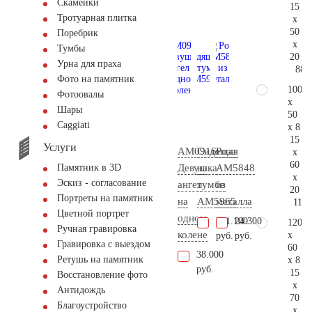
Скамейки
15
Тротуарная плитка
x
50
Поребрик
x
Тумбы
20
Урна для праха
88.
Фото на памятник
100
Фотоовалы
x
Шары
50
Сaggiati
x 8
15
Услуги
AM0916
Сидящая
Роза
x
60
Девушка-
на
AM5848
Памятник в 3D
x
Эскиз - согласование
ангел
тумбе
из
20
Портреты на памятник
на
AM5965
металла
116.
Цветной портрет
одном
731.100
24.300
120
Ручная гравировка
колене
x
руб.
руб.
Гравировка с выездом
60
38.000
Ретушь на памятник
x 8
руб.
15
Восстановление фото
x
Антидождь
70
Благоустройство
x