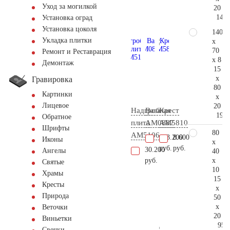
Уход за могилкой
20
146.
Установка оград
Установка цоколя
140
Укладка плитки
x
70
Ремонт и Реставрация
x 8
Демонтаж
15
x
Гравировка
80
Картинки
x
Лицевое
20
Надгробная
Ваза
Крест
196.
Обратное
плита
AM0887
AM5810
Шрифты
80
AM5106
103.200
8.600
Иконы
x
руб.
руб.
30.200
Ангелы
40
x
руб.
Святые
10
Храмы
15
Кресты
x
Природа
50
x
Веточки
20
Виньетки
95.
Свечки