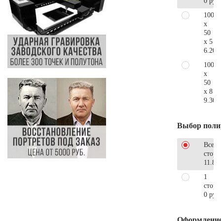
0 руб
100
x
50
x 5
6.200
100
x
50
x 8
9.300
Выбор поли
Все
стор
11.88
1
сторо
0 руб
Оформлени