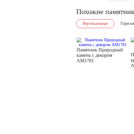
Похожие памятни
Вертикальные
Горизо
Памятник Природный
П
камень с декором
к
AM1781
A