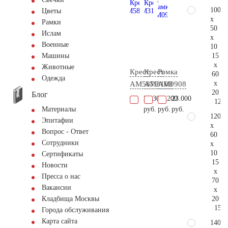
100
Цветы
x
Рамки
50
Ислам
x
Военные
10
15
Машины
x
Животные
Крест
Крест
Рамка
60
Одежда
x
AM5879
AM3100
AM0908
20
Блог
24.300
14.200
23.000
120.
руб.
руб.
руб.
Материалы
120
Эпитафии
x
Вопрос - Ответ
60
Сотрудники
x
10
Сертификаты
15
Новости
x
Пресса о нас
70
Вакансии
x
20
Кладбища Москвы
154.
Города обслуживания
Карта сайта
140