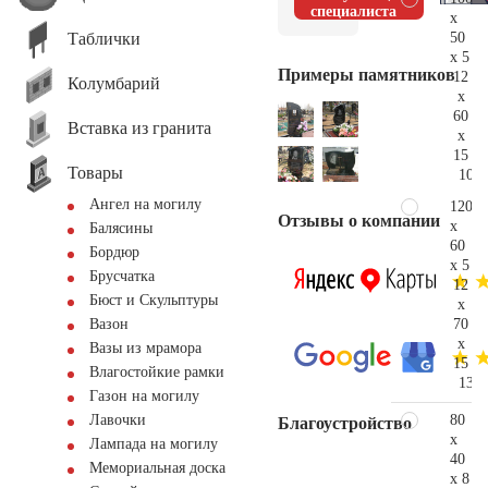
специалиста
x
Таблички
50
x 5
Примеры памятников
12
Колумбарий
x
60
Вставка из гранита
x
15
Товары
106.
Ангел на могилу
120
Отзывы о компании
x
Балясины
60
Бордюр
x 5
Брусчатка
12
Бюст и Скульптуры
x
70
Вазон
x
Вазы из мрамора
15
Влагостойкие рамки
130.
Газон на могилу
80
Лавочки
Благоустройство
x
Лампада на могилу
40
Мемориальная доска
x 8