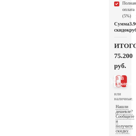
Полная
оплата
(5%)
Сумма
3.9
скидок
руб
ИТОГ
75.200
руб.
В 1
В
клик
корзин
или
наличные.
Нашли
дешевле?
Сообщите
и
получите
скидку.