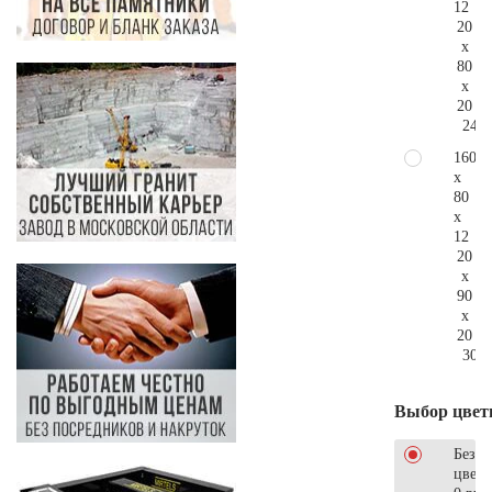
12
20
x
80
x
20
245.
160
x
80
x
12
20
x
90
x
20
309.
Выбор цвет
Без
цветн