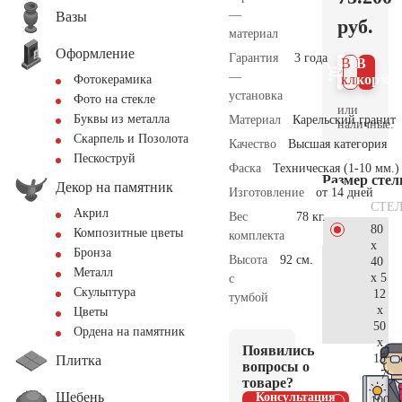
—
Вазы
руб.
материал
Оформление
Гарантия
3 года
В 1
В
—
клик
корзин
Фотокерамика
установка
Фото на стекле
или
Буквы из металла
Материал
Карельский гранит
наличные.
Скарпель и Позолота
Качество
Высшая категория
Пескоструй
Фаска
Техническая (1-10 мм.)
Размер сте
Декор на памятник
Изготовление
от 14 дней
СТЕ
Акрил
Вес
78 кг.
80
Композитные цветы
комплекта
x
Бронза
Высота
92 см.
40
Металл
x 5
с
Скульптура
12
тумбой
x
Цветы
50
Ордена на памятник
x
Появились
15
Плитка
вопросы о
79.
товаре?
Щебень
Консультация
100