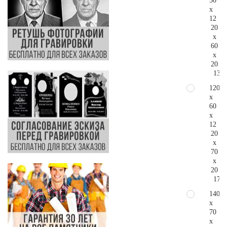
50
x
12
20
x
60
x
20
137.
120
x
60
x
12
20
x
70
x
20
175.
140
x
70
x