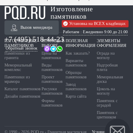
Изготовление
памятников
Установка на ВСЕХ кладбищах
Вызов менеджера
Работаем : Ежедневно 9:00 до 21:00
+7 (495) 518-44-23
ИЗГОТОВЛЕНИЕ
ПОМОЩЬ В
ПОЛЕЗНАЯ
ЭЛЕМЕНТЫ
ПАМЯТНИКОВ
ВЫБОРЕ
ИНФОРМАЦИЯ
ОФОРМЛЕНИЯ
Обратный звонок
Памятники из
Цены на
Как заказать?
Ограда на
гранита
памятники
могилу
Варианты
Мемориальный
Виды
памятников
Надгробная
комплекс
памятников
плита
Образцы
Памятники из
Проект
памятников
Мемориальная
мрамора
памятников
доска
Завод
Каталог памятников
Рисунки
памятников
Цоколь на
памятников
могилу
Дизайн памятников
Карта сайта
Формы
Памятник с
памятников
оградой
Памятник с
цветником
© 1990 - 2026 PQD.ru - Гранитная мастерская.
Условия