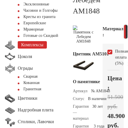
Эксклюзивные
AM1848
Часовни и Голгофы
Кресты из гранита
Европейские
Материал
Мраморные
:
Готовые со Скидкой
Комплексы
Полная
Цветник АМ5101
Цоколя
оплата
(5%)
Ограды
Сварная
Цена
О памятнике
Кованная
:
Гранитная
Артикул
№ AM1848
51.500
Цветники
Статус
В наличии
руб.
Гарантия
30 лет
Надгробная плита
—
48.900
материал
Столики, Лавочки
руб.
Гарантия
3 года