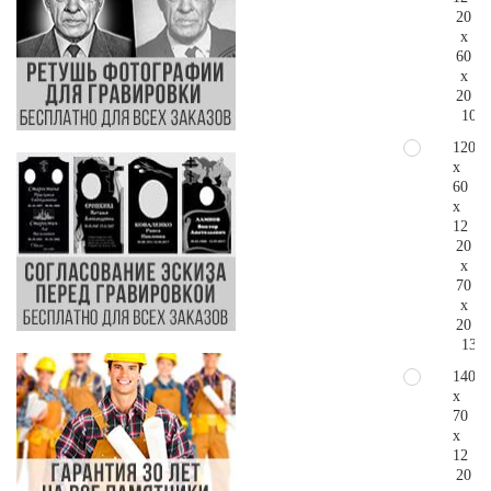
20
x
60
x
20
103.
120
x
60
x
12
20
x
70
x
20
133.
140
x
70
x
12
20