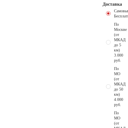
Доставка
Самовы
Бесплат
По
Москве
(от
МКАД
до 5
км)
3.000
руб.
По
МО
(от
МКАД
до 50
км)
4.000
руб.
По
МО
(от