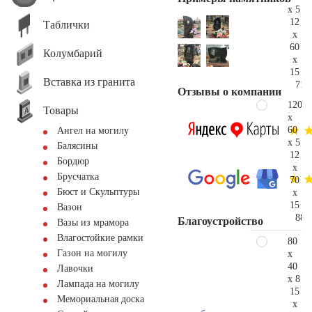
x 5
12
Таблички
x
60
Колумбарий
x
15
Вставка из гранита
71.
Отзывы о компании
120
Товары
x
60
Ангел на могилу
x 5
Балясины
12
Бордюр
x
Брусчатка
70
Бюст и Скульптуры
x
15
Вазон
88.
Благоустройство
Вазы из мрамора
Влагостойкие рамки
80
Газон на могилу
x
40
Лавочки
x 8
Лампада на могилу
15
Мемориальная доска
x