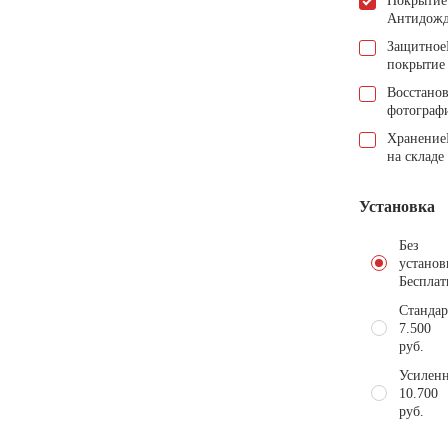
Покрытие
Антидож
Защитное
покрытие
Восстано
фотограф
Хранение
на складе
Установка
Без
установ
Бесплат
Стандар
7.500
руб.
Усиленн
10.700
руб.