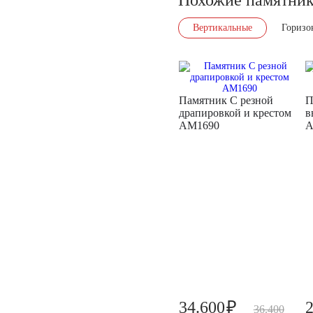
Вертикальные
Горизо
Памятник С резной
П
драпировкой и крестом
в
AM1690
A
₽
34.600
36.400