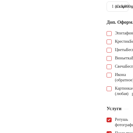
1 шт.
(Скарпель
9.000 
Доп. Оформ
Эпитафия
Крестик
Б
Цветы
Бес
Виньетка
Свеча
Бес
Икона
(обратное
Картинка
(любая)
Услуги
Ретушь
фотограф