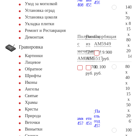
Уход за могилкой
140
Установка оград
x
Установка цоколя
70
x 8
Укладка плитки
15
Ремонт и Реставрация
x
Полумесяц
Ваза
Скорбящая
Демонтаж
80
с
из
AM5949
x
Гравировка
20
мечетью
гранита
9.900
Картинки
147.
AM0855
AM5517
руб.
Лицевое
80
20.700
11.100
Обратное
x
руб.
руб.
Шрифты
40
Иконы
x
10
Ангелы
15
Святые
x
Храмы
50
Кресты
x
20
Природа
67.
Веточки
Виньетки
100
x
Свечки