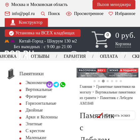
Москва и Московская область
Вызов менеджера
info@pqd.ru
Поиск
Просмотренное
Избранное
Конструктор
Установка на ВСЕХ кладбищах
0 руб.
0
0
Китай-Город - Шоурум 130 м2
Корзина
Без выходных : с 9:00 до 21:00
Выезд менеджера для
АНОВКА
ОТЗЫВЫ
ГАРАНТИЯ
ОПЛАТА
СК
оформления заказа
изготовление
Заказать выезд
памятников
+7 (495) 518-44-23
Памятники
Экономичные
Обратный звонок
Главная
>
Гранитные памятники на
Вертикальные
могилу
>
Вертикальные памятники
Фрезерные
из гранита
>
Памятник с Лебедем
Горизонтальные
AM1848
Двойные
Памятник
Создать эскиз
Арки и Колонны
Элитные
с
С крестом
Лебедем
Маленькие