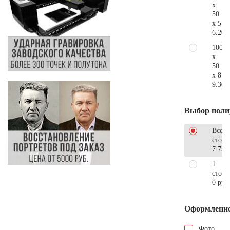
x
50
x 5
6.200
100
x
50
x 8
9.300
Выбор поли
Все
стор
7.730
1
сторо
0 руб
Оформлени
Фото