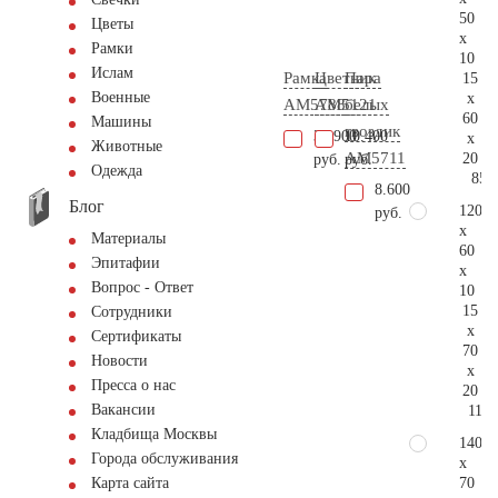
50
Цветы
x
Рамки
10
Ислам
Рамка
Цветник
Пара
15
Военные
x
AM5788
AM5121
белых
60
Машины
гвоздик
33.900
10.400
x
Животные
AM5711
20
руб.
руб.
Одежда
85.
8.600
Блог
120
руб.
x
Материалы
60
Эпитафии
x
Вопрос - Ответ
10
15
Сотрудники
x
Сертификаты
70
Новости
x
Пресса о нас
20
Вакансии
112.
Кладбища Москвы
140
Города обслуживания
x
70
Карта сайта