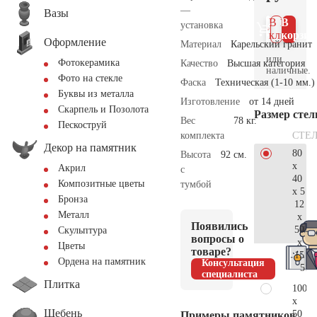
—
Вазы
В 1
В
установка
клик
корзин
Оформление
Материал
Карельский гранит
или
Фотокерамика
Качество
Высшая категория
наличные.
Фото на стекле
Фаска
Техническая (1-10 мм.)
Буквы из металла
Изготовление
от 14 дней
Скарпель и Позолота
Размер сте
Вес
78 кг.
Пескоструй
СТЕ
комплекта
Декор на памятник
80
Высота
92 см.
x
Акрил
с
40
Композитные цветы
тумбой
x 5
Бронза
12
Металл
x
Появились
50
Скульптура
вопросы о
x
Цветы
товаре?
15
Ордена на памятник
Консультация
51.
специалиста
Плитка
100
x
Щебень
50
Примеры памятников