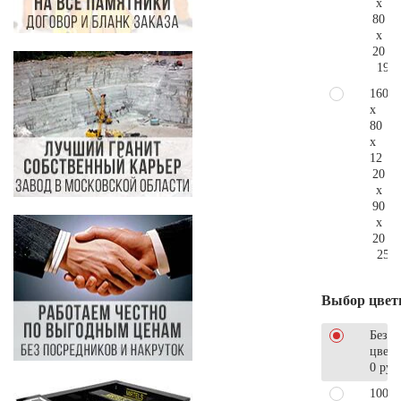
x
80
x
20
196.
160
x
80
x
12
20
x
90
x
20
254.
Выбор цвет
Без
цветн
0 руб
100