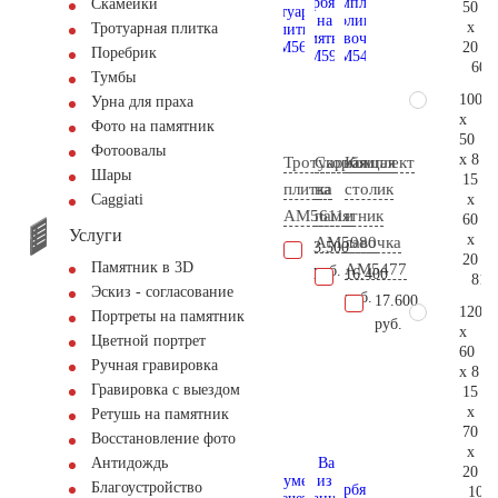
Скамейки
50
x
Тротуарная плитка
20
Поребрик
60.
Тумбы
100
Урна для праха
x
Фото на памятник
50
Фотоовалы
x 8
Тротуарная
Скорбящая
Комплект
Шары
15
плитка
на
столик
x
Сaggiati
AM5611
памятник
и
60
Услуги
x
AM5980
лавочка
3.500
20
Памятник в 3D
АМ5477
руб.
16.400
81.
Эскиз - согласование
руб.
17.600
120
Портреты на памятник
руб.
x
Цветной портрет
60
Ручная гравировка
x 8
Гравировка с выездом
15
x
Ретушь на памятник
70
Восстановление фото
x
Антидождь
20
Благоустройство
105.