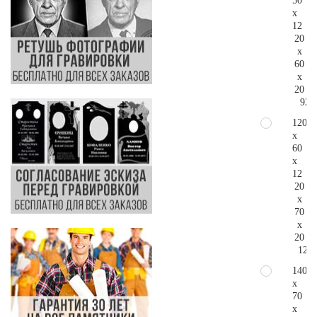
50
x
12
20
x
60
x
20
92.
120
x
60
x
12
20
x
70
x
20
120.
140
x
70
x