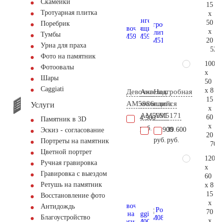
Скамейки
15
Тротуарная плитка
x
50
Поребрик
x
Тумбы
20
Урна для праха
52.
Фото на памятник
100
Фотоовалы
x
Шары
50
Сaggiati
x 8
Девочка
Ангелок
Надгробная
15
AM5986
молящийся
плита
Услуги
x
AM5991
AM5171
60
4.500
Памятник в 3D
x
руб.
25.900
39.600
Эскиз - согласование
20
руб.
руб.
Портреты на памятник
70.
Цветной портрет
120
Ручная гравировка
x
Гравировка с выездом
60
Ретушь на памятник
x 8
15
Восстановление фото
x
Антидождь
70
Благоустройство
x