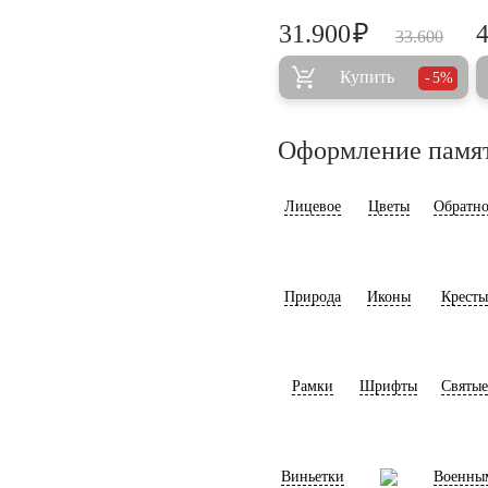
₽
31.900
33.600
Купить
5%
Оформление памя
Лицевое
Цветы
Обратно
Природа
Иконы
Кресты
Рамки
Шрифты
Святые
Виньетки
Военны