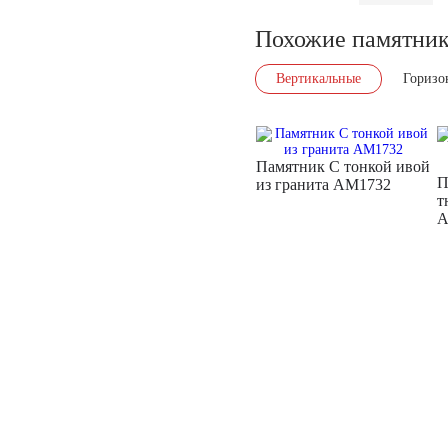
Похожие памятни
Вертикальные
Горизо
Памятник С тонкой ивой
П
из гранита AM1732
т
A