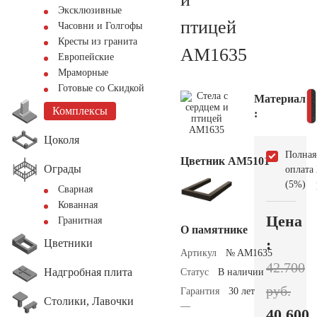
Эксклюзивные
птицей
Часовни и Голгофы
Кресты из гранита
AM1635
Европейские
Мраморные
Готовые со Скидкой
Материал
Комплексы
:
Цоколя
Полная
Цветник АМ5101
Ограды
оплата
(5%)
Сварная
Кованная
Цена
Гранитная
О памятнике
:
Цветники
Артикул
№ AM1635
42.700
Надгробная плита
Статус
В наличии
руб.
Гарантия
30 лет
Столики, Лавочки
—
40.600