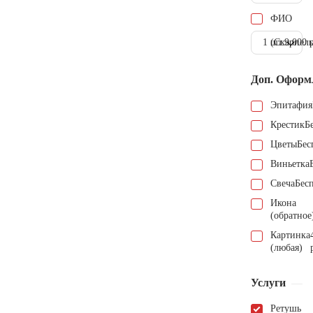
ФИО
1 шт.
(Скарпель
9.000 
Доп. Оформ
Эпитафия
Крестик
Б
Цветы
Бес
Виньетка
Свеча
Бес
Икона
(обратное
Картинка
(любая)
Услуги
Ретушь