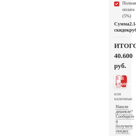
Полная
оплата
(5%)
Сумма
2.1
скидок
руб
ИТОГ
40.600
руб.
В 1
В
клик
корзин
или
наличные.
Нашли
дешевле?
Сообщите
и
получите
скидку.