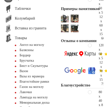
x
Таблички
50
Примеры памятников
x 5
12
Колумбарий
x
60
Вставка из гранита
x
15
Товары
60.
Отзывы о компании
Ангел на могилу
120
x
Балясины
60
Бордюр
x 5
Брусчатка
12
Бюст и Скульптуры
x
70
Вазон
x
Вазы из мрамора
15
Влагостойкие рамки
75.
Благоустройство
Газон на могилу
80
Лавочки
x
Лампада на могилу
40
Мемориальная доска
x 8