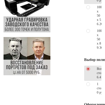
0 руб
100
x
50
x 5
6.200
100
x
50
x 8
9.300
Выбор поли
Все
стор
6.410
1
сторо
0 руб
Оформлени