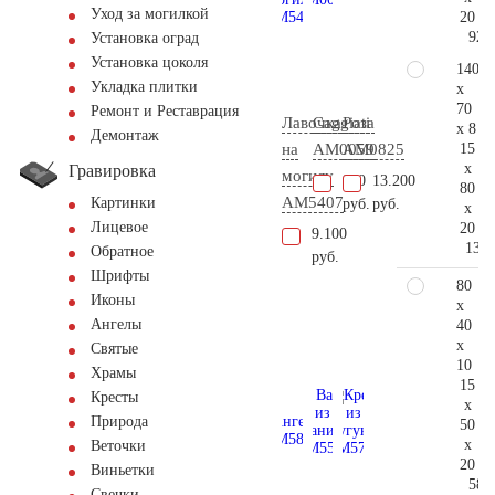
Уход за могилкой
20
92.
Установка оград
Установка цоколя
140
Укладка плитки
x
70
Ремонт и Реставрация
Лавочка
Caggiati
Роза
x 8
Демонтаж
15
на
AM0059
AM0825
x
Гравировка
могилу
900
13.200
80
AM5407
Картинки
руб.
руб.
x
Лицевое
20
9.100
132.
Обратное
руб.
Шрифты
80
Иконы
x
Ангелы
40
x
Святые
10
Храмы
15
Кресты
x
Природа
50
x
Веточки
20
Виньетки
58.
Свечки