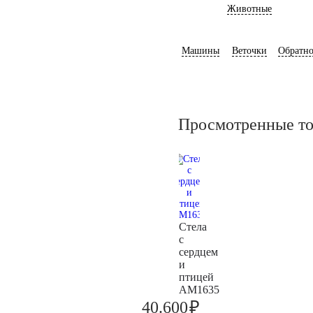
Животные
Машины
Веточки
Обратно
Просмотренные т
Стела
с
сердцем
и
птицей
AM1635
₽
40.600
42.700