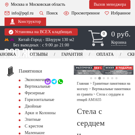
Москва и Московская область
Вызов менеджера
info@pqd.ru
Поиск
Просмотренное
Избранное
Конструктор
Установка на ВСЕХ кладбищах
0 руб.
0
0
Китай-Город - Шоурум 130 м2
Корзина
Без выходных : с 9:00 до 21:00
Выезд менеджера для
АНОВКА
ОТЗЫВЫ
ГАРАНТИЯ
ОПЛАТА
СК
оформления заказа
изготовление
Заказать выезд
памятников
+7 (495) 518-44-23
Памятники
Экономичные
Обратный звонок
Главная
>
Гранитные памятники на
Вертикальные
могилу
>
Вертикальные памятники
Фрезерные
из гранита
>
Стела с сердцем и
Горизонтальные
птицей AM1635
Двойные
Стела с
Арки и Колонны
Элитные
сердцем
С крестом
и
Маленькие