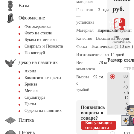
материал
Вазы
руб.
Гарантия
3 года
—
Оформление
В 1
В
установка
клик
корзин
Фотокерамика
Материал
Карельский гранит
Фото на стекле
или
Качество
Высшая категория
Буквы из металла
наличные.
Скарпель и Позолота
Фаска
Техническая (1-10 мм.)
Пескоструй
Изготовление
от 14 дней
Размер сте
Декор на памятник
Вес
78 кг.
СТЕ
комплекта
Акрил
80
Высота
92 см.
Композитные цветы
x
с
Бронза
40
тумбой
Металл
x 5
Скульптура
12
x
Цветы
Появились
50
Ордена на памятник
вопросы о
x
товаре?
15
Плитка
Консультация
42.
специалиста
Щебень
100