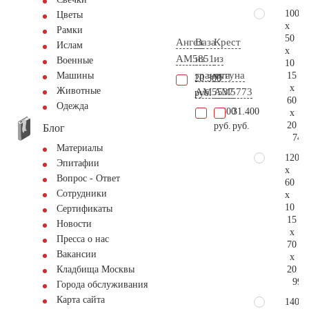
100
Цветы
x
Рамки
50
Ангел
Ваза
Крест
Ислам
x
AM5851
из
из
Военные
10
гранита
чугуна
15
Машины
20.300
x
Животные
AM5537
AM5773
руб.
60
Одежда
6.300
31.400
x
20
руб.
руб.
Блог
74.
Материалы
120
Эпитафии
x
Вопрос - Ответ
60
Сотрудники
x
10
Сертификаты
15
Новости
x
Пресса о нас
70
Вакансии
x
20
Кладбища Москвы
99.
Города обслуживания
Карта сайта
140