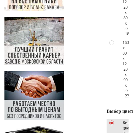
12
20
x
80
x
20
181.
160
x
80
x
12
20
x
90
x
20
236.
Выбор цвет
Без
цветн