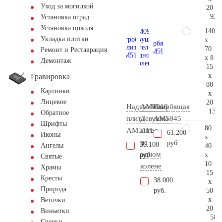
Уход за могилкой
20
92.
Установка оград
Установка цоколя
140
Укладка плитки
x
70
Ремонт и Реставрация
x 8
Демонтаж
15
x
Гравировка
80
Картинки
x
Лицевое
20
Надгробная
AM0916
Скорбящая
132.
Обратное
плита
Девушка-
AM5945
Шрифты
80
AM5111
ангел
61.200
Иконы
x
на
руб.
36.100
Ангелы
40
одном
x
руб.
Святые
10
колене
Храмы
15
Кресты
38.000
x
Природа
50
руб.
x
Веточки
20
Виньетки
58.
Свечки