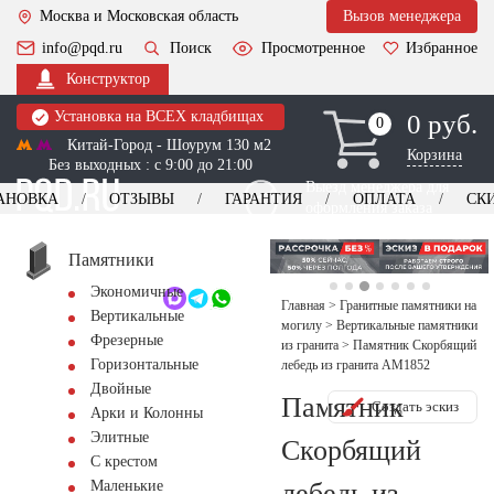
Москва и Московская область
Вызов менеджера
info@pqd.ru
Поиск
Просмотренное
Избранное
Конструктор
Установка на ВСЕХ кладбищах
0 руб.
0
0
Китай-Город - Шоурум 130 м2
Корзина
Без выходных : с 9:00 до 21:00
Выезд менеджера для
АНОВКА
ОТЗЫВЫ
ГАРАНТИЯ
ОПЛАТА
СК
оформления заказа
изготовление
Заказать выезд
памятников
+7 (495) 518-44-23
Памятники
Экономичные
Обратный звонок
Главная
>
Гранитные памятники на
Вертикальные
могилу
>
Вертикальные памятники
Фрезерные
из гранита
>
Памятник Скорбящий
Горизонтальные
лебедь из гранита AM1852
Двойные
Памятник
Создать эскиз
Арки и Колонны
Элитные
Скорбящий
С крестом
лебедь из
Маленькие