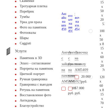
Скамейки
15
Тротуарная плитка
x
50
Поребрик
x
Тумбы
20
Урна для праха
52.
Фото на памятник
100
Фотоовалы
x
Шары
50
Сaggiati
x 8
15
Услуги
Ангел
Ангел
Лавочка
x
60
с
с
на
Памятник в 3D
x
Эскиз - согласование
зайцем
букетом
могилу
20
Портреты на памятник
на
на
AM5409
70.
Цветной портрет
памятник
камне
20.000
120
Ручная гравировка
AM5956
AM5921
x
руб.
Гравировка с выездом
60
5.800
57.000
Ретушь на памятник
x 8
руб.
руб.
15
Восстановление фото
x
Антидождь
70
Благоустройство
x