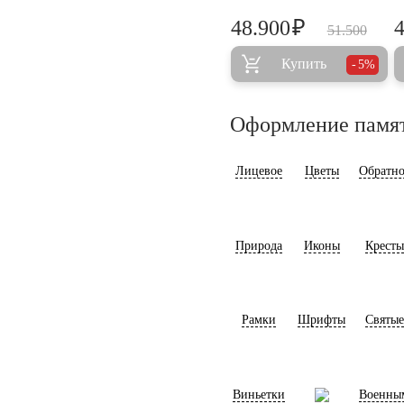
₽
48.900
51.500
Купить
5%
Оформление памя
Лицевое
Цветы
Обратно
Природа
Иконы
Кресты
Рамки
Шрифты
Святые
Виньетки
Военны