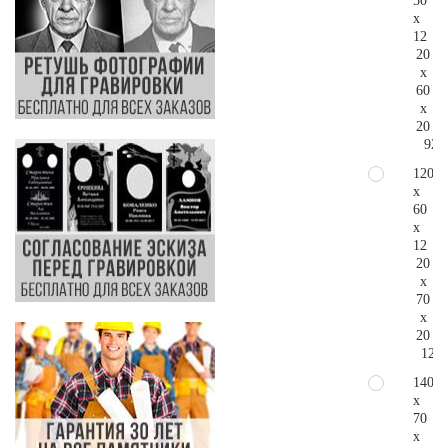
50
x
12
20
x
60
x
20
92.
120
x
60
x
12
20
x
70
x
20
120.
140
x
70
x