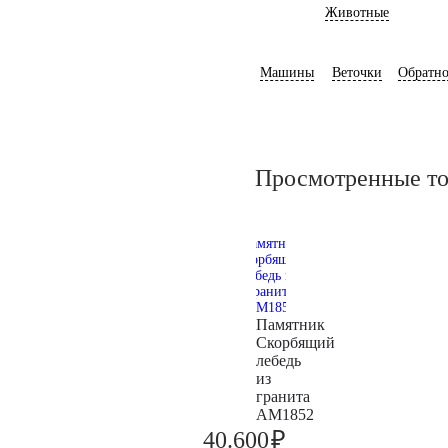
Животные
Машины
Веточки
Обратно
Просмотренные т
Памятник
Скорбящий
лебедь
из
гранита
AM1852
₽
40.600
42.700