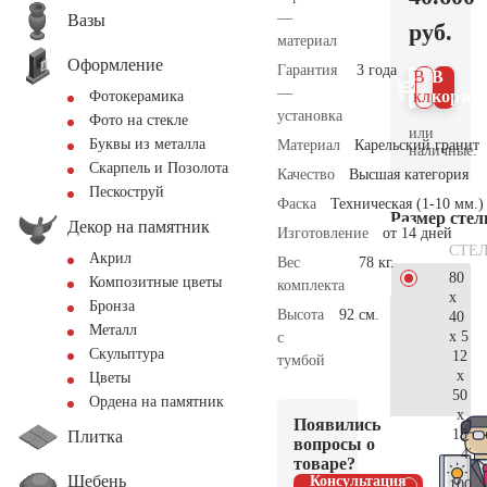
—
Вазы
руб.
материал
Оформление
Гарантия
3 года
В 1
В
—
клик
корзин
Фотокерамика
установка
Фото на стекле
или
Буквы из металла
Материал
Карельский гранит
наличные.
Скарпель и Позолота
Качество
Высшая категория
Пескоструй
Фаска
Техническая (1-10 мм.)
Размер сте
Декор на памятник
Изготовление
от 14 дней
СТЕ
Акрил
Вес
78 кг.
80
Композитные цветы
комплекта
x
Бронза
Высота
92 см.
40
Металл
x 5
с
Скульптура
12
тумбой
x
Цветы
50
Ордена на памятник
x
Появились
15
Плитка
вопросы о
42.
товаре?
Щебень
Консультация
100