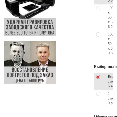
0 руб
100
x
50
x 5
6.200
100
x
50
x 8
9.300
Выбор поли
Все
стор
6.410
1
сторо
0 руб
Оформлени