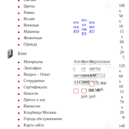
100
Цветы
x
Рамки
50
Ислам
x
Военные
10
15
Машины
x
Животные
60
Одежда
x
20
Блог
74.
Ангел
Ангел
Акриловые
Материалы
120
с
со
цветы
Эпитафии
x
Вопрос - Ответ
цветами
свечкой
AM5722
60
Сотрудники
x
AM5981
AM5969
5.900
10
Сертификаты
руб.
112.000
14.500
15
Новости
руб.
руб.
x
Пресса о нас
70
Вакансии
x
20
Кладбища Москвы
99.
Города обслуживания
Карта сайта
140