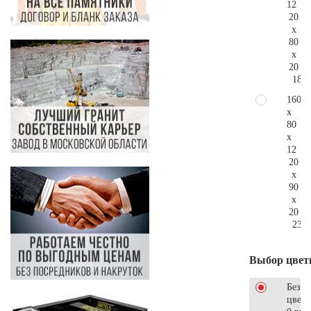
12
20
x
80
x
20
181.
160
x
80
x
12
20
x
90
x
20
236.
Выбор цвет
Без
цветн