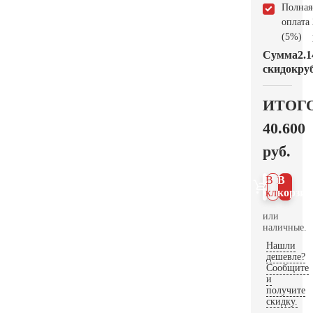
Полная
оплата
(5%)
Сумма
2.1
скидок
руб
ИТОГ
40.600
руб.
В 1
В
клик
корзин
или
наличные.
Нашли
дешевле?
Сообщите
и
получите
скидку.