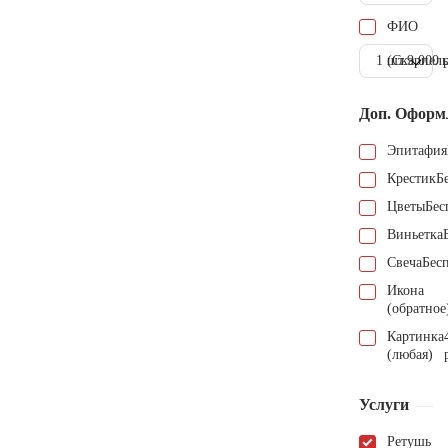
ФИО
1 шт.
(Скарпель
9.000 
Доп. Оформ
Эпитафия
Крестик
Б
Цветы
Бес
Виньетка
Свеча
Бес
Икона
(обратное
Картинка
(любая)
Услуги
Ретушь