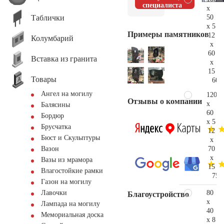
специалиста
x
Таблички
50
x 5
Примеры памятников
12
Колумбарий
x
60
Вставка из гранита
x
15
Товары
60.
Ангел на могилу
120
Отзывы о компании
x
Балясины
60
Бордюр
x 5
Брусчатка
12
Бюст и Скульптуры
x
70
Вазон
x
Вазы из мрамора
15
Влагостойкие рамки
75.
Газон на могилу
80
Лавочки
Благоустройство
x
Лампада на могилу
40
Мемориальная доска
x 8