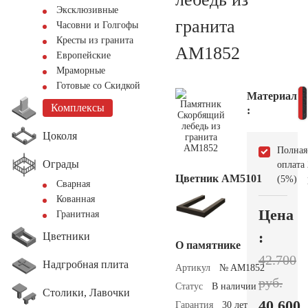
Эксклюзивные
гранита
Часовни и Голгофы
Кресты из гранита
AM1852
Европейские
Мраморные
Готовые со Скидкой
Материал
Комплексы
:
Цоколя
Полная
Ограды
оплата
Цветник АМ5101
(5%)
Сварная
Кованная
Цена
Гранитная
:
Цветники
О памятнике
42.700
Надгробная плита
Артикул
№ AM1852
руб.
Статус
В наличии
Столики, Лавочки
40.600
Гарантия
30 лет