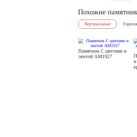
Похожие памятни
Вертикальные
Горизо
Памятник С цветами и
П
лентой AM1927
и
к