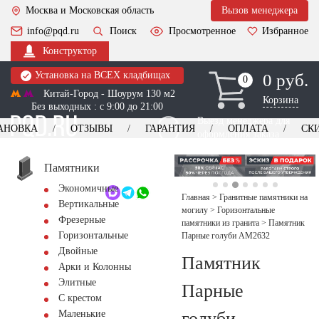
Москва и Московская область
Вызов менеджера
info@pqd.ru
Поиск
Просмотренное
Избранное
Конструктор
Установка на ВСЕХ кладбищах
0 руб.
0
0
Китай-Город - Шоурум 130 м2
Корзина
Без выходных : с 9:00 до 21:00
Выезд менеджера для
АНОВКА
ОТЗЫВЫ
ГАРАНТИЯ
ОПЛАТА
СК
оформления заказа
изготовление
Заказать выезд
памятников
+7 (495) 518-44-23
Памятники
Экономичные
Обратный звонок
Главная
>
Гранитные памятники на
Вертикальные
могилу
>
Горизонтальные
Фрезерные
памятники из гранита
>
Памятник
Горизонтальные
Парные голуби AM2632
Двойные
Памятник
Арки и Колонны
Элитные
Парные
С крестом
голуби
Маленькие