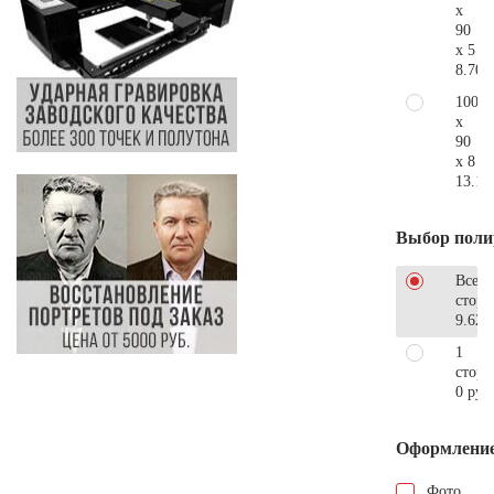
x
90
x 5
8.700
100
x
90
x 8
13.10
Выбор поли
Все
стор
9.620
1
сторо
0 руб
Оформлени
Фото