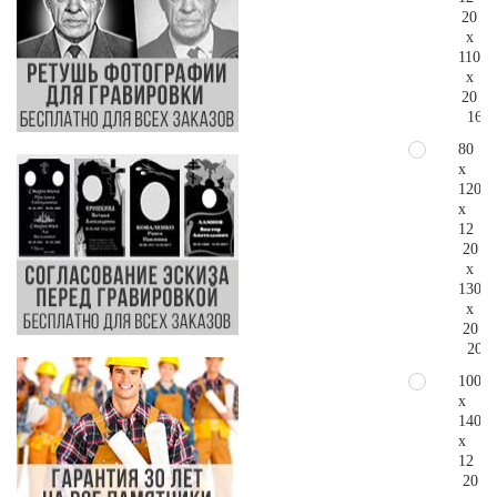
20
x
110
x
20
166.
80
x
120
x
12
20
x
130
x
20
209.
100
x
140
x
12
20