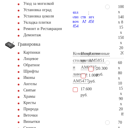
Уход за могилкой
100
Установка оград
x
Установка цоколя
140
x 8
Укладка плитки
15
Ремонт и Реставрация
x
Демонтаж
150
x
Гравировка
20
Картинки
205.
Комплект
Искусственные
Ангел
Лицевое
столик
цветы
AM5851
60
Обратное
и
AM0735
x
20.300
Шрифты
80
лавочка
руб.
1.000
Иконы
x
АМ5477
руб.
10
Ангелы
15
17.600
Святые
x
руб.
Храмы
90
Кресты
x
20
Природа
85.
Веточки
Виньетки
70
x
Свечки