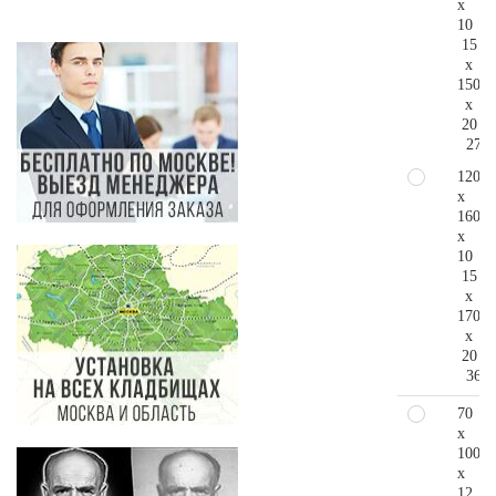
x
10
15
x
150
x
20
279.
120
x
160
x
10
15
x
170
x
20
362.
70
x
100
x
12