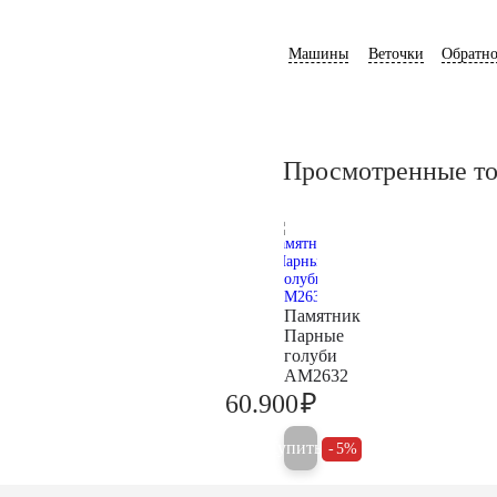
Машины
Веточки
Обратно
Просмотренные т
Памятник
Парные
голуби
AM2632
₽
60.900
64.100
Купить
5%