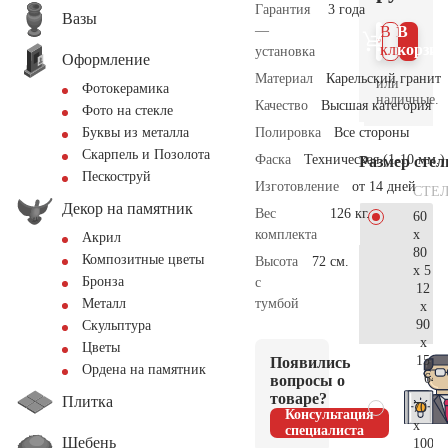
Гарантия
3 года
Вазы
—
В 1
В
клик
корзин
установка
Оформление
Материал
Карельский гранит
или
Фотокерамика
наличные.
Качество
Высшая категория
Фото на стекле
Полировка
Все стороны
Буквы из металла
Скарпель и Позолота
Фаска
Техническая (1-10 мм.)
Размер сте
Пескоструй
Изготовление
от 14 дней
СТЕ
Декор на памятник
Вес
126 кг.
60
x
комплекта
Акрил
80
Композитные цветы
Высота
72 см.
x 5
Бронза
с
12
тумбой
Металл
x
90
Скульптура
x
Цветы
15
Появились
Ордена на памятник
64.
вопросы о
товаре?
Плитка
70
Консультация
x
специалиста
Щебень
100