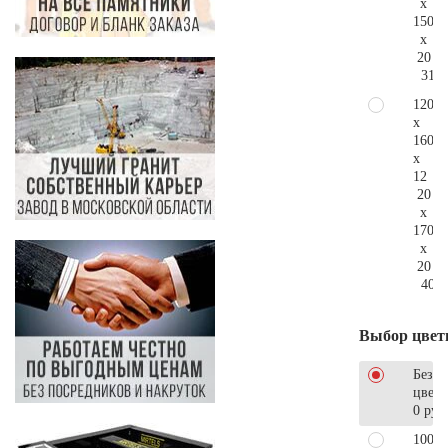
x
150
x
20
317.
120
x
160
x
12
20
x
170
x
20
403.
Выбор цвет
Без
цветн
0 руб
100