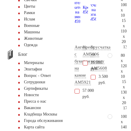
100
Цветы
x
Рамки
10
Ислам
15
Военные
x
110
Машины
x
Животные
20
Одежда
131.
Ангел
Крест
Брусчатка
Блог
с
AM5806
на
80
x
букетом
могилу
16.000
Материалы
120
на
AM5608
руб.
Эпитафии
x
камне
Вопрос - Ответ
10
3.500
15
AM5921
Сотрудники
руб.
x
Сертификаты
57.000
130
Новости
руб.
x
Пресса о нас
20
Вакансии
174.
Кладбища Москвы
100
Города обслуживания
x
140
Карта сайта