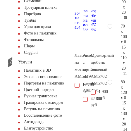
Скамейки
90
x
Тротуарная плитка
20
Поребрик
80.
Тумбы
70
Урна для праха
x
Фото на памятник
100
Фотоовалы
x 8
Шары
15
x
Сaggiati
Лавочка
Ангел
Мраморный
110
Услуги
на
с
щебень
x
20
могилу
цветами
бежевый
Памятник в 3D
110.
AM5419
на
АМ5702
Эскиз - согласование
80
камне
AM5702
Портреты на памятник
17.700
x
Цветной портрет
AM5891
руб.
1.900
120
Ручная гравировка
x 8
руб.
42.800
Гравировка с выездом
15
руб.
x
Ретушь на памятник
130
Восстановление фото
x
Антидождь
20
Благоустройство
143.