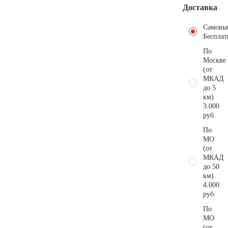
Доставка
Самовы
Бесплат
По
Москве
(от
МКАД
до 5
км)
3.000
руб.
По
МО
(от
МКАД
до 50
км)
4.000
руб.
По
МО
(от