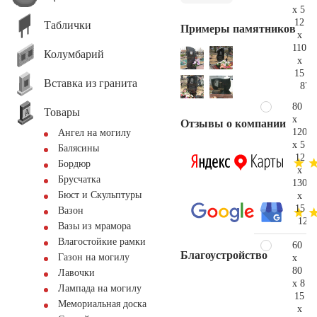
x 5
12
Таблички
Примеры памятников
x
110
Колумбарий
x
15
Вставка из гранита
87.
80
Товары
x
Отзывы о компании
120
Ангел на могилу
x 5
Балясины
12
Бордюр
x
Брусчатка
130
Бюст и Скульптуры
x
15
Вазон
123.
Вазы из мрамора
Влагостойкие рамки
60
Благоустройство
Газон на могилу
x
80
Лавочки
x 8
Лампада на могилу
15
Мемориальная доска
x