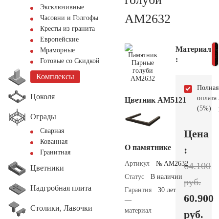
Эксклюзивные
AM2632
Часовни и Голгофы
Кресты из гранита
Европейские
Материал
Мраморные
:
Готовые со Скидкой
Комплексы
Полная
Цоколя
оплата
Цветник АМ5121
(5%)
Ограды
Сварная
Цена
Кованная
О памятнике
:
Гранитная
Артикул
№ AM2632
64.100
Цветники
Статус
В наличии
руб.
Надгробная плита
Гарантия
30 лет
60.900
—
Столики, Лавочки
материал
руб.