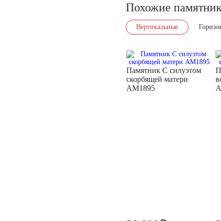
Похожие памятни
Вертикальные
Горизо
Памятник С силуэтом
П
скорбящей матери
в
AM1895
A