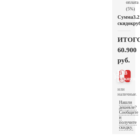
оплата
(5%)
Сумма
3.2
скидок
руб
ИТОГ
60.900
руб.
В 1
В
клик
корзин
или
наличные.
Нашли
дешевле?
Сообщите
и
получите
скидку.