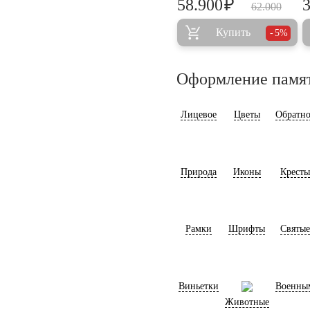
₽
58.900
62.000
Купить
5%
Оформление памя
Лицевое
Цветы
Обратно
Природа
Иконы
Кресты
Рамки
Шрифты
Святые
Виньетки
Военны
Животные