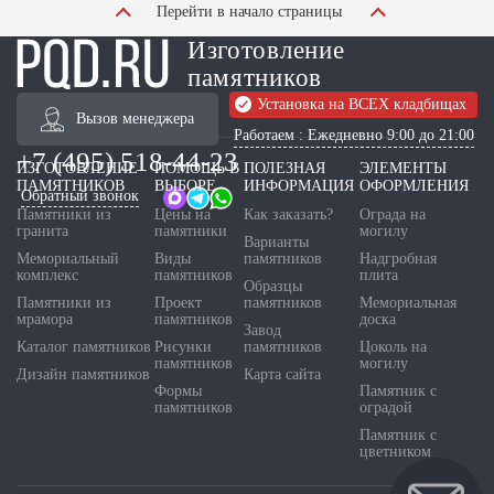
Перейти в начало страницы
Изготовление
памятников
Установка на ВСЕХ кладбищах
Вызов менеджера
Работаем : Ежедневно 9:00 до 21:00
+7 (495) 518-44-23
ИЗГОТОВЛЕНИЕ
ПОМОЩЬ В
ПОЛЕЗНАЯ
ЭЛЕМЕНТЫ
ПАМЯТНИКОВ
ВЫБОРЕ
ИНФОРМАЦИЯ
ОФОРМЛЕНИЯ
Обратный звонок
Памятники из
Цены на
Как заказать?
Ограда на
гранита
памятники
могилу
Варианты
Мемориальный
Виды
памятников
Надгробная
комплекс
памятников
плита
Образцы
Памятники из
Проект
памятников
Мемориальная
мрамора
памятников
доска
Завод
Каталог памятников
Рисунки
памятников
Цоколь на
памятников
могилу
Дизайн памятников
Карта сайта
Формы
Памятник с
памятников
оградой
Памятник с
цветником