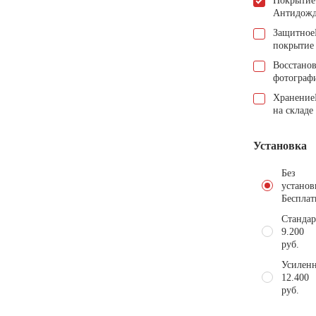
Покрытие
Антидож
Защитное
покрытие
Восстано
фотограф
Хранение
на складе
Установка
Без
установ
Бесплат
Стандар
9.200
руб.
Усиленн
12.400
руб.