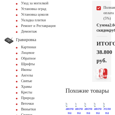
Уход за могилкой
Полная
Установка оград
оплата
Установка цоколя
(5%)
Укладка плитки
Сумма
2.0
Ремонт и Реставрация
скидок
руб
Демонтаж
Гравировка
ИТОГ
Картинки
38.800
Лицевое
Обратное
руб.
Шрифты
Иконы
В 1
В
Ангелы
клик
корзин
Святые
Храмы
Похожие товары
Кресты
Природа
Веточки
Виньетки
Свечки