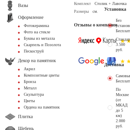
Комплект
Столик + Лавочка
Вазы
Установка
Размеры
см.
Оформление
Без
Отзывы о компании
установ
Фотокерамика
Бесплат
Фото на стекле
Буквы из металла
Стандар
3.500
Скарпель и Позолота
руб.
Пескоструй
Декор на памятник
Доставка
Акрил
Композитные цветы
Самовы
Бесплат
Бронза
Металл
По
Скульптура
Москве
(от
Цветы
МКАД
Ордена на памятник
до 5
км)
Плитка
2.000
руб.
Щебень