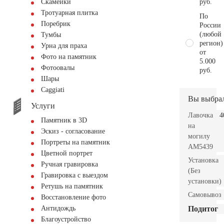
руб.
Скамейки
Тротуарная плитка
По
Поребрик
России
(любой
Тумбы
регион)
Урна для праха
от
Фото на памятник
5.000
Фотоовалы
руб.
Шары
Сaggiati
Вы выбра
Услуги
Лавочка
4
Памятник в 3D
на
Эскиз - согласование
могилу
Портреты на памятник
AM5439
Цветной портрет
Установка
Ручная гравировка
(Без
Гравировка с выездом
установки)
Ретушь на памятник
Самовывоз
Восстановление фото
Подитог
Антидождь
Благоустройство