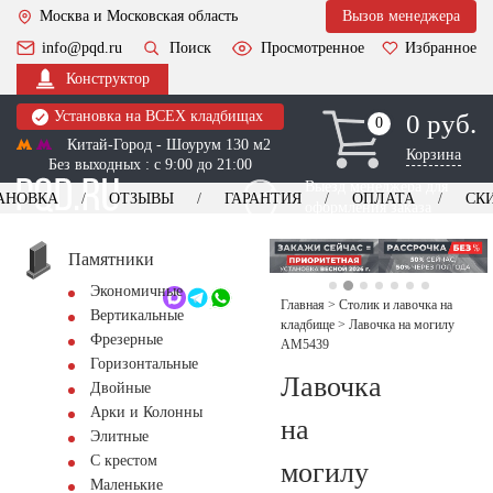
Москва и Московская область
Вызов менеджера
info@pqd.ru
Поиск
Просмотренное
Избранное
Конструктор
Установка на ВСЕХ кладбищах
0 руб.
0
0
Китай-Город - Шоурум 130 м2
Корзина
Без выходных : с 9:00 до 21:00
Выезд менеджера для
АНОВКА
ОТЗЫВЫ
ГАРАНТИЯ
ОПЛАТА
СК
оформления заказа
изготовление
Заказать выезд
памятников
+7 (495) 518-44-23
Памятники
Экономичные
Обратный звонок
Главная
>
Столик и лавочка на
Вертикальные
кладбище
>
Лавочка на могилу
Фрезерные
AM5439
Горизонтальные
Лавочка
Двойные
Арки и Колонны
на
Элитные
С крестом
могилу
Маленькие