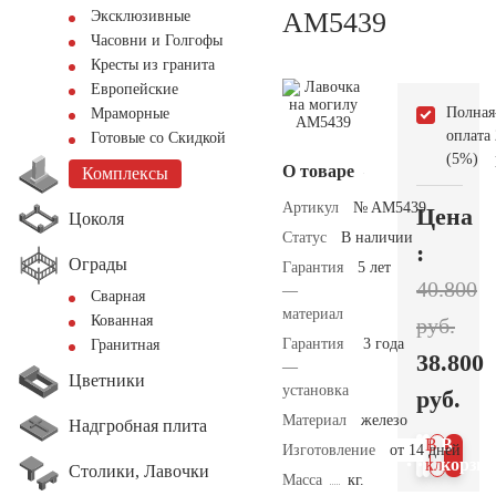
AM5439
Эксклюзивные
Часовни и Голгофы
Кресты из гранита
Европейские
Полная
Мраморные
оплата
Готовые со Скидкой
(5%)
О товаре
Комплексы
Артикул
№ AM5439
Цена
Цоколя
Статус
В наличии
:
Ограды
Гарантия
5 лет
40.800
—
Сварная
материал
Кованная
руб.
Гарантия
3 года
Гранитная
38.800
—
Цветники
установка
руб.
Материал
железо
Надгробная плита
В 1
В
Изготовление
от 14 дней
клик
корзин
Столики, Лавочки
Масса
кг.