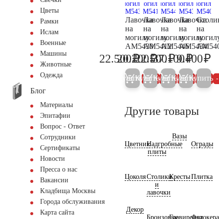
Цветы
Лавочка
Лавочка
Лавочка
Лавочка
Столи
Рамки
на
на
на
на
на
Ислам
могилу
могилу
могилу
могилу
могил
Военные
AM5430
AM5412
AM5446
AM5434
AM54
Машины
₽
₽
₽
₽
₽
22.500
20.200
22.500
37.100
9.400
23.700
21.300
23.700
39.000
9.
Животные
Одежда
Купить
Купить
Купить
Купить
Купить
5%
5%
5%
5%
Блог
Материалы
Другие товары
Эпитафии
Вопрос - Ответ
Вазы
Сотрудники
Цветник
Надгробные
Ограды
Сертификаты
плиты
Новости
Пресса о нас
Цоколя
Столики
Кресты
Плитка
Вакансии
и
Кладбища Москвы
лавочки
Города обслуживания
Декор
Карта сайта
Бронзовые
Гравировка
Фотокер