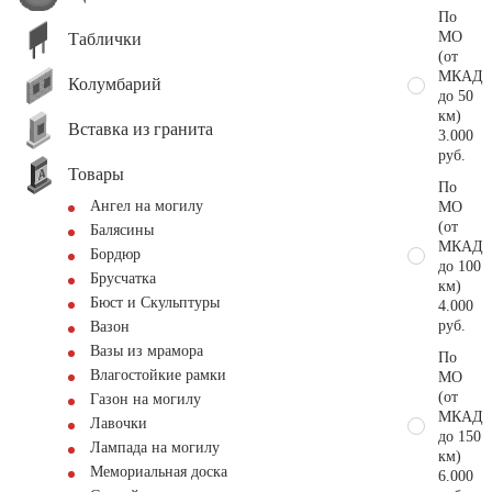
По
МО
Таблички
(от
МКАД
Колумбарий
до 50
км)
Вставка из гранита
3.000
руб.
Товары
По
Ангел на могилу
МО
(от
Балясины
МКАД
Бордюр
до 100
Брусчатка
км)
Бюст и Скульптуры
4.000
руб.
Вазон
Вазы из мрамора
По
Влагостойкие рамки
МО
(от
Газон на могилу
МКАД
Лавочки
до 150
Лампада на могилу
км)
Мемориальная доска
6.000