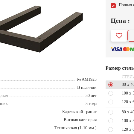
Полная 
Цена :
Размер стел
СТЕЛ
№ AM1923
80 x 4
В наличии
100 x 
риал
30 лет
120 x 
новка
3 года
Карельский гранит
80 x 4
Высшая категория
100 x 
Техническая (1-10 мм.)
120 x 