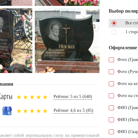
Выбор поли
Все ст
1 стор
Оформление
Фото (Гра
Фото (Руч
пании
Фото на к
Фото на ст
Рейтинг 5 из 5 (640)
ФИО (Грав
Рейтинг 4,6 из 5 (85)
ФИО (Песк
ФИО (Скар
авляет собой вертикальную стелу на прямоугольной