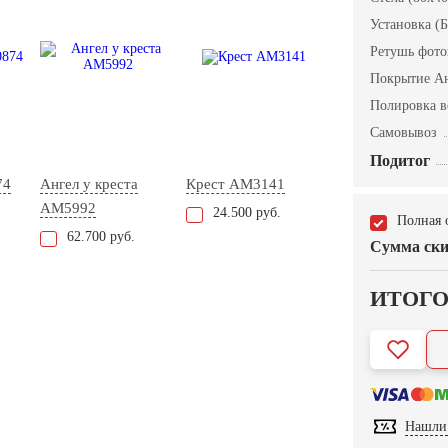
Установка (Б
Ретушь фот
Покрытие А
Полировка в
Самовывоз
Подитог
74
Ангел у креста
Крест AM3141
AM5992
24.500 руб.
Полная 
62.700 руб.
Сумма ски
ИТОГ
Нашли 