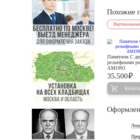
Похожие 
Вертикальные
Памятник С дв
рельефными р
AM1993
₽
35.500
Купит
Оформлен
Лиц
При