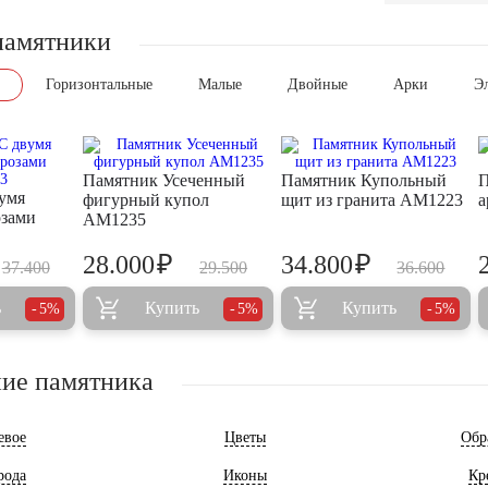
памятники
Горизонтальные
Малые
Двойные
Арки
Э
Памятник Усеченный
Памятник Купольный
П
умя
фигурный купол
щит из гранита AM1223
а
озами
AM1235
₽
₽
28.000
34.800
37.400
29.500
36.600
ь
Купить
Купить
5%
5%
5%
ие памятника
евое
Цветы
Обр
рода
Иконы
Кр