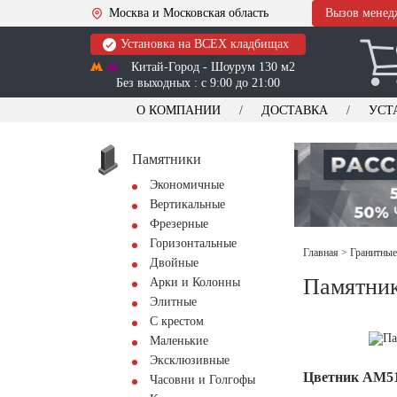
Москва и Московская область
Вызов менед
Установка на ВСЕХ кладбищах
Китай-Город - Шоурум 130 м2
Без выходных : с 9:00 до 21:00
О КОМПАНИИ
ДОСТАВКА
УСТ
Памятники
Экономичные
Вертикальные
Фрезерные
Горизонтальные
Главная
>
Гранитные
Двойные
Памятник
Арки и Колонны
Элитные
С крестом
Маленькие
Эксклюзивные
Цветник АМ5
Часовни и Голгофы