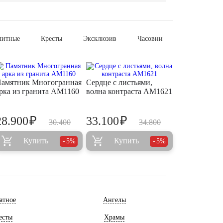
литные
Кресты
Эксклюзив
Часовни
амятник Многогранная
Сердце с листьями,
рка из гранита AM1160
волна контраста AM1621
₽
₽
28.900
33.100
30.400
34.800
Купить
Купить
5%
5%
атное
Ангелы
есты
Храмы