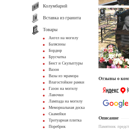
Колумбарий
Вставка из гранита
Товары
Ангел на могилу
Балясины
Бордюр
Брусчатка
Бюст и Скульптуры
Вазон
Вазы из мрамора
Отзывы о ком
Влагостойкие рамки
Газон на могилу
Лавочки
Лампада на могилу
Мемориальная доска
Скамейки
Описание
Тротуарная плитка
Поребрик
Памятник предст