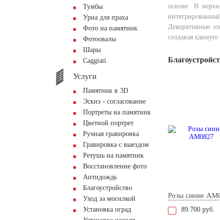
основе. В верхн
Тумбы
интегрирован
Урна для праха
Декоративные эл
Фото на памятник
создавая единую
Фотоовалы
Шары
Благоустройс
Сaggiati
Услуги
Памятник в 3D
Эскиз - согласование
Портреты на памятник
Цветной портрет
Ручная гравировка
Гравировка с выездом
Ретушь на памятник
Восстановление фото
Антидождь
Благоустройство
Розы синие AM
Уход за могилкой
Установка оград
89.700 руб.