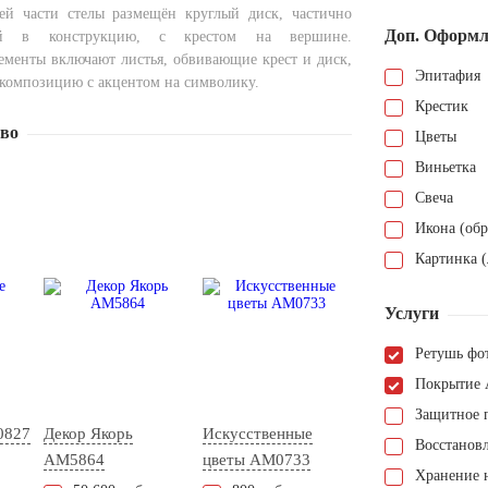
ей части стелы размещён круглый диск, частично
Доп. Оформл
ный в конструкцию, с крестом на вершине.
ементы включают листья, обвивающие крест и диск,
Эпитафия
 композицию с акцентом на символику.
Крестик
тво
Цветы
Виньетка
Свеча
Икона (обр
Картинка (
Услуги
Ретушь фо
Покрытие 
Защитное 
0827
Декор Якорь
Искусственные
Восстанов
AM5864
цветы AM0733
Хранение н