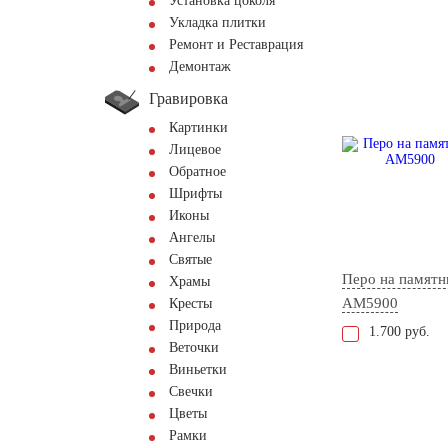
Установка цоколя
Укладка плитки
Ремонт и Реставрация
Демонтаж
Гравировка
Картинки
Лицевое
Обратное
Шрифты
Иконы
Ангелы
Святые
Перо на памятн
Храмы
AM5900
Кресты
Природа
1.700 руб.
Веточки
Виньетки
Свечки
Цветы
Рамки