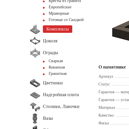
Кресты из гранита
Европейские
Мраморные
Готовые со Скидкой
Комплексы
Цоколя
Ограды
Сварная
О памятнике
Кованная
Гранитная
Артикул
Цветники
Статус
Гарантия — мате
Надгробная плита
Гарантия — уста
Столики, Лавочки
Материал
Качество
Вазы
Фаска