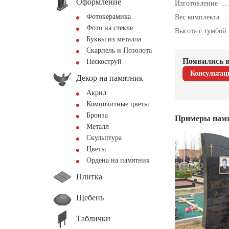
Оформление
Изготовление
Фотокерамика
Вес комплекта
Фото на стекле
Высота с тумбой
Буквы из металла
Скарпель и Позолота
Появились в
Пескоструй
Консультац
Декор на памятник
Акрил
Композитные цветы
Бронза
Примеры пам
Металл
Скульптура
Цветы
Ордена на памятник
Плитка
Щебень
Таблички