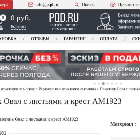
жера
info@pqd.ru
Поиск
Просмотре
Выезд мене
0 руб.
0
0
оформления
изготовление
Корзина
Заказать вы
памятников
АНОВКА
ОТЗЫВЫ
ГАРАНТИЯ
ОПЛАТА
СК
 памятники на могилу
>
Вертикальные памятники из гранита
>
Памятник Овал с листья
 Овал с листьями и крест AM1923
Материал :
101