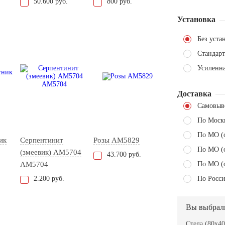
50.600 руб.
800 руб.
Установка
Без уста
Стандарт
Усиленн
Доставка
Самовыв
По Моск
По МО (
ик
Серпентинит
Розы AM5829
По МО (
(змеевик) АМ5704
43.700 руб.
AM5704
По МО (
2.200 руб.
По Росси
Вы выбрал
Стела (80x40