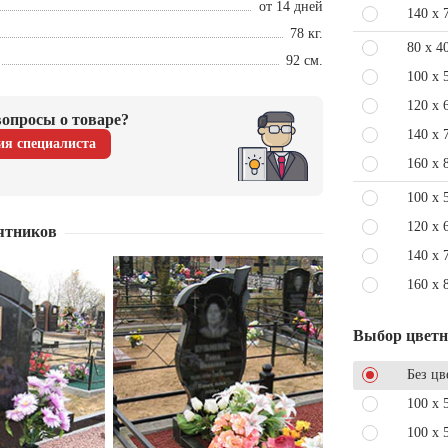
от 14 дней
140 x 
78 кг.
80 x 4
92 см.
100 x 
120 x 
опросы о товаре?
140 x 
ия специалиста
160 x 
100 x 
120 x 
ятников
140 x 
160 x 
Выбор цвет
Без цв
100 x 
100 x 