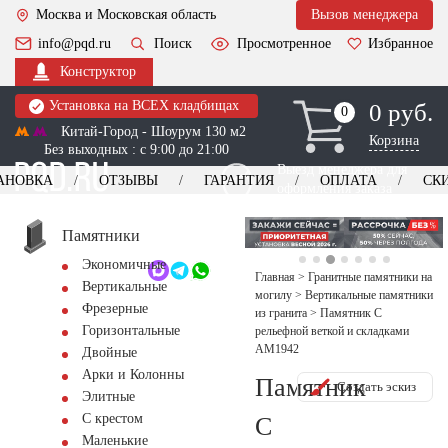
Москва и Московская область
Вызов менеджера
info@pqd.ru
Поиск
Просмотренное
Избранное
Конструктор
Установка на ВСЕХ кладбищах
0 руб.
0
0
Китай-Город - Шоурум 130 м2
Корзина
Без выходных : с 9:00 до 21:00
Выезд менеджера для
АНОВКА
ОТЗЫВЫ
ГАРАНТИЯ
ОПЛАТА
СК
оформления заказа
изготовление
Заказать выезд
памятников
+7 (495) 518-44-23
Памятники
Экономичные
Обратный звонок
Главная
>
Гранитные памятники на
Вертикальные
могилу
>
Вертикальные памятники
Фрезерные
из гранита
>
Памятник С
Горизонтальные
рельефной веткой и складками
AM1942
Двойные
Арки и Колонны
Памятник
Создать эскиз
Элитные
С крестом
С
Маленькие