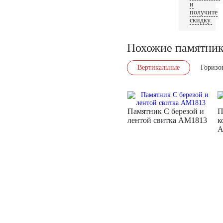
и
получите
скидку.
Похожие памятни
Вертикальные
Горизо
Памятник С березой и
П
лентой свитка AM1813
к
A