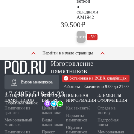
веткой
и
складками
AM1942
₽
39.500
41.600
Купить
5%
Перейти в начало страницы
Изготовление
памятников
Установка на ВСЕХ кладбищах
Вызов менеджера
Работаем : Ежедневно 9:00 до 21:00
+7 (495) 518-44-23
ИЗГОТОВЛЕНИЕ
ПОМОЩЬ В
ПОЛЕЗНАЯ
ЭЛЕМЕНТЫ
ПАМЯТНИКОВ
ВЫБОРЕ
ИНФОРМАЦИЯ
ОФОРМЛЕНИЯ
Обратный звонок
Памятники из
Цены на
Как заказать?
Ограда на
гранита
памятники
могилу
Варианты
Мемориальный
Виды
памятников
Надгробная
комплекс
памятников
плита
Образцы
Памятники из
Проект
памятников
Мемориальная