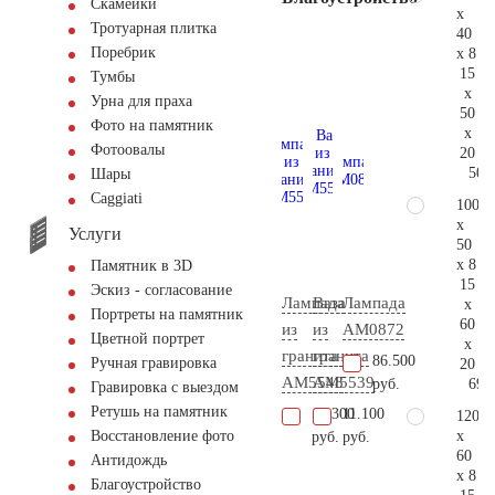
Скамейки
x
Тротуарная плитка
40
Поребрик
x 8
15
Тумбы
x
Урна для праха
50
Фото на памятник
x
Фотоовалы
20
50.
Шары
Сaggiati
100
x
Услуги
50
x 8
Памятник в 3D
15
Эскиз - согласование
Лампада
Ваза
Лампада
x
Портреты на памятник
60
из
из
AM0872
Цветной портрет
x
гранита
гранита
86.500
Ручная гравировка
20
AM5548
AM5539
69.
руб.
Гравировка с выездом
Ретушь на памятник
10.300
11.100
120
x
Восстановление фото
руб.
руб.
60
Антидождь
x 8
Благоустройство