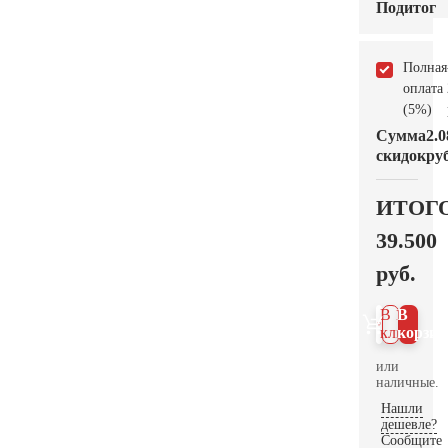
Подитог
Полная
оплата
(5%)
Сумма
2.0
скидок
руб
ИТОГ
39.500
руб.
В 1
В
клик
корзин
или
наличные.
Нашли
дешевле?
Сообщите