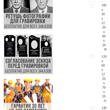
100
x
50
x
12
20
x
60
x
20
90.
120
x
60
x
12
20
x
70
x
20
119.
140