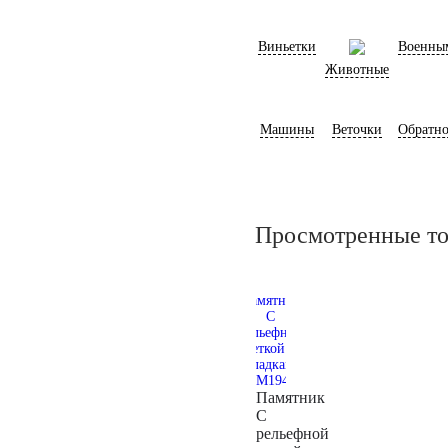
Виньетки
Военны
Животные
Машины
Веточки
Обратно
Просмотренные т
Памятник
С
рельефной