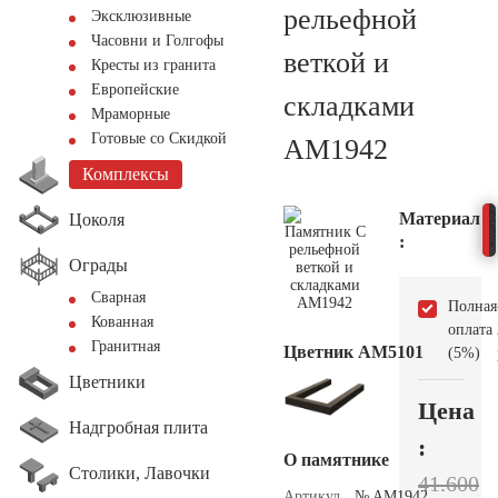
рельефной
Эксклюзивные
Часовни и Голгофы
веткой и
Кресты из гранита
Европейские
складками
Мраморные
Готовые со Скидкой
AM1942
Комплексы
Материал
Цоколя
:
Ограды
Сварная
Полная
Кованная
оплата
Гранитная
Цветник АМ5101
(5%)
Цветники
Цена
Надгробная плита
:
О памятнике
Столики, Лавочки
41.600
Артикул
№ AM1942