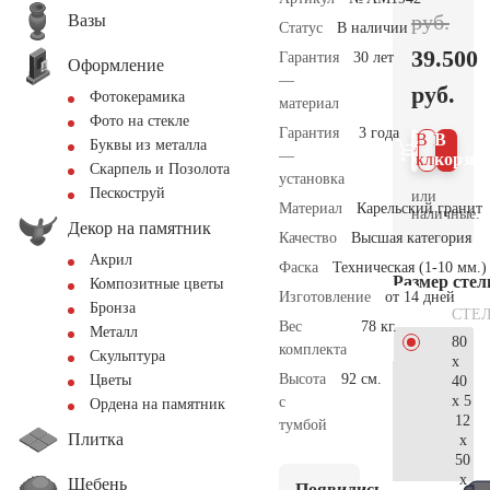
руб.
Вазы
Статус
В наличии
39.500
Гарантия
30 лет
Оформление
—
руб.
Фотокерамика
материал
Фото на стекле
Гарантия
3 года
В 1
В
Буквы из металла
—
клик
корзин
Скарпель и Позолота
установка
Пескоструй
или
Материал
Карельский гранит
наличные.
Декор на памятник
Качество
Высшая категория
Акрил
Фаска
Техническая (1-10 мм.)
Размер сте
Композитные цветы
Изготовление
от 14 дней
Бронза
СТЕ
Вес
78 кг.
Металл
80
комплекта
Скульптура
x
Высота
92 см.
Цветы
40
x 5
с
Ордена на памятник
12
тумбой
Плитка
x
50
x
Щебень
Появились