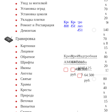
15
Уход за могилкой
x
Установка оград
70
x
Установка цоколя
20
Укладка плитки
90.
Ремонт и Реставрация
140
Демонтаж
x
Гравировка
70
x 8
Картинки
15
Лицевое
x
Крест
Крест
Надгробная
80
Обратное
x
AM0847
AM5815
плита
Шрифты
20
AM5125
Иконы
87.400
10.000
130.
Ангелы
руб.
руб.
64.500
80
Святые
руб.
x
Храмы
40
Кресты
x
Природа
10
Веточки
15
x
Виньетки
50
Свечки