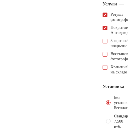
Услуги
Ретушь
фотограф
Покрытие
Антидож
Защитное
покрытие
Восстано
фотограф
Хранение
на складе
Установка
Без
установ
Бесплат
Стандар
7.500
руб.