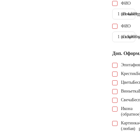
ФИО
1 шт.
(Пескостр
4.500 
ФИО
1 шт.
(Скарпель
9.000 
Доп. Оформ
Эпитафия
Крестик
Б
Цветы
Бес
Виньетка
Свеча
Бес
Икона
(обратное
Картинка
(любая)