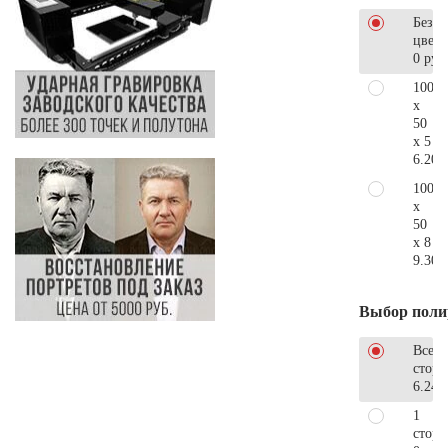
Без
цветн
0 руб
100
x
50
x 5
6.200
100
x
50
x 8
9.300
Выбор поли
Все
стор
6.240
1
сторо