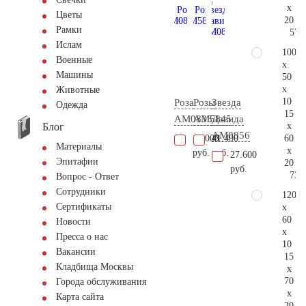
x
Цветы
20
Рамки
57.
Ислам
100
Военные
x
Машины
50
x
Животные
10
Роза
Розы
Звезда
Одежда
15
AM0833
AM5845
Давида
Блог
x
AM0856
60
10.000
41.400
Материалы
x
руб.
руб.
27.600
Эпитафии
20
руб.
73.
Вопрос - Ответ
Сотрудники
120
Сертификаты
x
60
Новости
x
Пресса о нас
10
Вакансии
15
Кладбища Москвы
x
70
Города обслуживания
x
Карта сайта
20