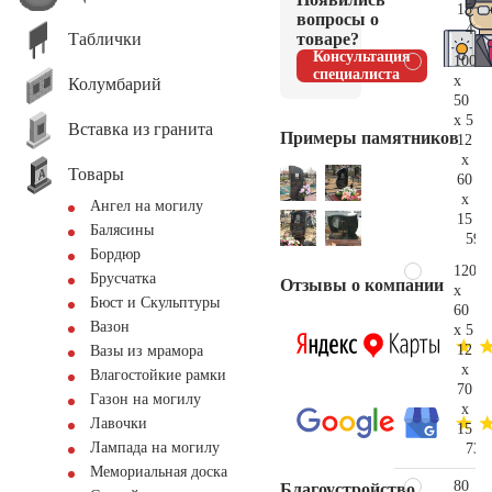
15
вопросы о
41.
Таблички
товаре?
Консультация
100
специалиста
x
Колумбарий
50
x 5
Вставка из гранита
Примеры памятников
12
x
Товары
60
x
Ангел на могилу
15
Балясины
59.
Бордюр
120
Брусчатка
Отзывы о компании
x
Бюст и Скульптуры
60
Вазон
x 5
12
Вазы из мрамора
x
Влагостойкие рамки
70
Газон на могилу
x
Лавочки
15
Лампада на могилу
73.
Мемориальная доска
80
Благоустройство