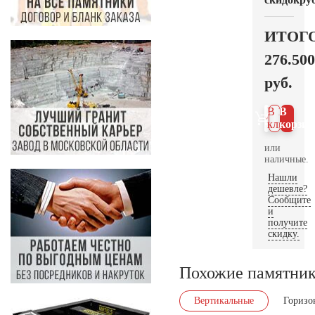
ИТОГ
276.500
руб.
В 1
В
клик
корзин
или
наличные.
Нашли
дешевле?
Сообщите
и
получите
скидку.
Похожие памятни
Вертикальные
Горизо