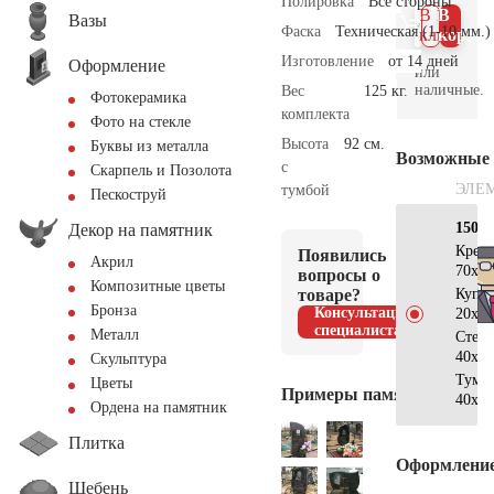
Полировка
Все стороны
В 1
В
Вазы
Фаска
Техническая (1-10 мм.)
клик
корзин
Изготовление
от 14 дней
Оформление
или
наличные.
Вес
125 кг.
Фотокерамика
комплекта
Фото на стекле
Высота
92 см.
Буквы из металла
Возможные
с
Скарпель и Позолота
ЭЛЕ
тумбой
Пескоструй
150×
Декор на памятник
Крес
Появились
Акрил
70x40
вопросы о
Композитные цветы
товаре?
Купо
Бронза
Консультация
20x20
специалиста
Металл
Стел
40x35
Скульптура
Тумб
Цветы
Примеры памятников
40x40
Ордена на памятник
Плитка
Оформлени
Щебень