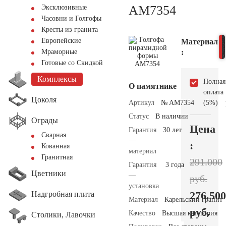
AM7354
Эксклюзивные
Часовни и Голгофы
Кресты из гранита
Европейские
Материал
:
Мраморные
Готовые со Скидкой
Комплексы
Полная
О памятнике
оплата
Цоколя
Артикул
№ AM7354
(5%)
Статус
В наличии
Ограды
Цена
Гарантия
30 лет
Сварная
—
:
Кованная
материал
Гранитная
291.000
Гарантия
3 года
Цветники
—
руб.
установка
276.500
Надгробная плита
Материал
Карельский гранит
руб.
Качество
Высшая категория
Столики, Лавочки