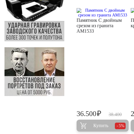
Памятник С двойным
П
срезом из гранита
к
AM1533
₽
36.500
38.400
Купить
5%