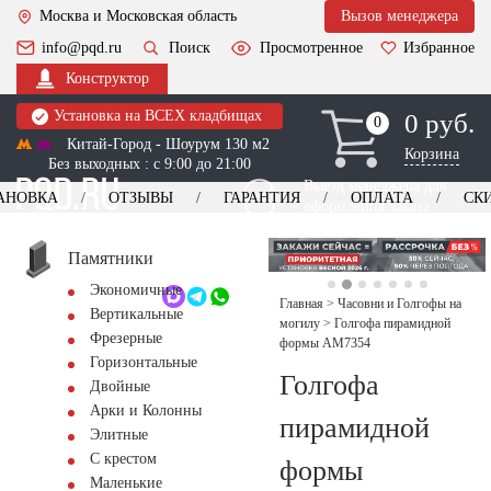
Москва и Московская область
Вызов менеджера
info@pqd.ru
Поиск
Просмотренное
Избранное
Конструктор
Установка на ВСЕХ кладбищах
0 руб.
0
0
Китай-Город - Шоурум 130 м2
Корзина
Без выходных : с 9:00 до 21:00
Выезд менеджера для
АНОВКА
ОТЗЫВЫ
ГАРАНТИЯ
ОПЛАТА
СК
оформления заказа
изготовление
Заказать выезд
памятников
+7 (495) 518-44-23
Памятники
Экономичные
Обратный звонок
Главная
>
Часовни и Голгофы на
Вертикальные
могилу
>
Голгофа пирамидной
Фрезерные
формы AM7354
Горизонтальные
Голгофа
Двойные
Арки и Колонны
пирамидной
Элитные
С крестом
формы
Маленькие