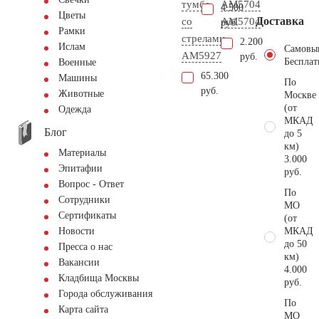
тумбе
АМ5704
4.500
Цветы
Доставка
со
AM5704
руб.
Рамки
стрелами
2.200
Ислам
Самовы
AM5927
руб.
Бесплат
Военные
65.300
Машины
По
руб.
Животные
Москве
(от
Одежда
МКАД
Блог
до 5
км)
Материалы
3.000
Эпитафии
руб.
Вопрос - Ответ
По
Сотрудники
МО
Сертификаты
(от
МКАД
Новости
до 50
Пресса о нас
км)
Вакансии
4.000
Кладбища Москвы
руб.
Города обслуживания
По
Карта сайта
МО