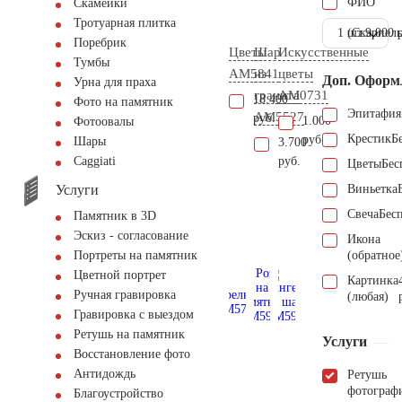
ФИО
Скамейки
Тротуарная плитка
1 шт.
(Скарпель
9.000 
Поребрик
Цветы
Шар
Искусственные
Тумбы
AM5841
из
цветы
Доп. Оформ
Урна для праха
гранита
AM0731
18.400
Фото на памятник
Эпитафия
AM5527
руб.
1.000
Фотоовалы
Крестик
Б
руб.
Шары
3.700
руб.
Сaggiati
Цветы
Бес
Услуги
Виньетка
Свеча
Бес
Памятник в 3D
Эскиз - согласование
Икона
(обратное
Портреты на памятник
Цветной портрет
Картинка
Ручная гравировка
(любая)
Гравировка с выездом
Ретушь на памятник
Услуги
Восстановление фото
Антидождь
Ретушь
фотограф
Благоустройство