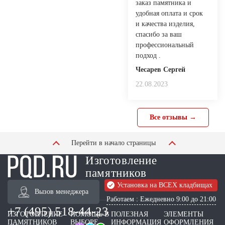
заказ памятника и
удобная оплата и срок
и качества изделия,
спасибо за ваш
профессиональный
подход .
Чесарев Сергей
22.08.2023
Все отзывы →
Перейти в начало страницы
Изготовление
памятников
Установка на ВСЕХ кладбищах
Вызов менеджера
Работаем : Ежедневно 9:00 до 21:00
+7 (495) 518-44-23
ИЗГОТОВЛЕНИЕ
ПОМОЩЬ В
ПОЛЕЗНАЯ
ЭЛЕМЕНТЫ
ПАМЯТНИКОВ
ВЫБОРЕ
ИНФОРМАЦИЯ
ОФОРМЛЕНИЯ