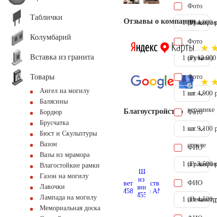
Фото
Таблички
Отзывы о компании
1 шт.
(Гравиров
4.900 
Колумбарий
Фото
Вставка из гранита
1 шт.
(Ручное)
12.000
Товары
Фото
Ангел на могилу
1 шт.
на
4.900 
Балясины
керамике
Благоустройство
Фото
Бордюр
Брусчатка
1 шт.
на
9.100 
Бюст и Скульптуры
Вазон
стекле
ФИО
Вазы из мрамора
1 шт.
(Гравиров
3.500 
Влагостойкие рамки
Газон на могилу
ФИО
Лавочки
Лампада на могилу
1 шт.
(Пескостр
4.500 
Мемориальная доска