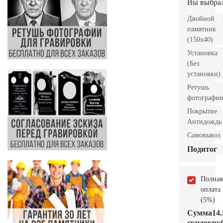
Вы выбра
Двойной
памятник
(150x40)
Установка
(Без
установки)
Ретушь
фотографи
Покрытие
Антидождь
Самовывоз
Подитог
Полная
оплата
(5%)
Сумма
14.
скидок
руб