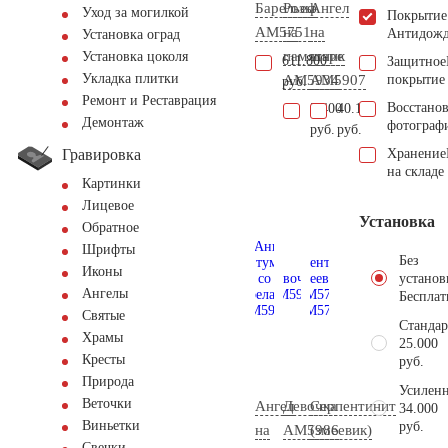
Барельеф
Розы
Ангел
Уход за могилкой
Покрытие
AM5751
на
на
Антидож
Установка оград
памятник
шаре
Установка цоколя
611.800
Защитное
Укладка плитки
AM5934
AM5907
покрытие
руб.
Ремонт и Реставрация
Восстано
5.400
40.100
Демонтаж
фотограф
руб.
руб.
Гравировка
Хранение
на складе
Картинки
Лицевое
Установка
Обратное
Шрифты
Без
Иконы
установ
Ангелы
Бесплат
Святые
Стандар
Храмы
25.000
Кресты
руб.
Природа
Усиленн
Веточки
Ангел
Девочка
Серпентинит
34.000
Виньетки
руб.
на
AM5986
(змеевик)
Свечки