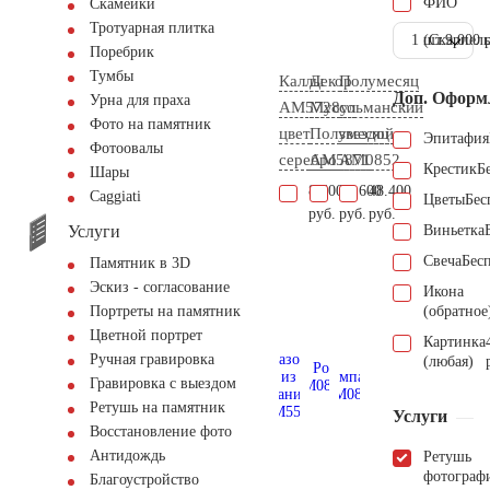
ФИО
Скамейки
Тротуарная плитка
1 шт.
(Скарпель
9.000 
Поребрик
Тумбы
Каллы
Декор
Полумесяц
Доп. Оформ
Урна для праха
AM5728
Мусульманский
со
Фото на памятник
цвет
Полумесяц
звездой
Эпитафия
Фотоовалы
серебро
AM5871
AM0852
Крестик
Б
Шары
8.600
50.600
48.400
Сaggiati
Цветы
Бес
руб.
руб.
руб.
Услуги
Виньетка
Свеча
Бес
Памятник в 3D
Эскиз - согласование
Икона
(обратное
Портреты на памятник
Цветной портрет
Картинка
Ручная гравировка
(любая)
Гравировка с выездом
Ретушь на памятник
Услуги
Восстановление фото
Антидождь
Ретушь
фотограф
Благоустройство