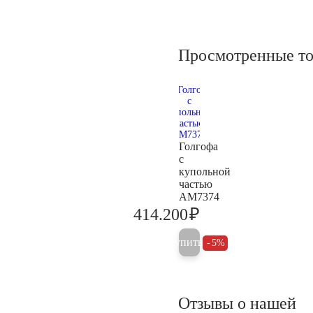
Просмотренные т
Голгофа
с
купольной
частью
AM7374
₽
414.200
436.000
Купить
5%
Отзывы о нашей