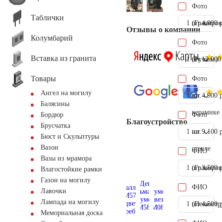
Фото
Таблички
1 шт.
(Гравиров
4.900 
Отзывы о компании
Колумбарий
Фото
Вставка из гранита
1 шт.
(Ручное)
12.000
Товары
Фото
Ангел на могилу
1 шт.
на
4.900 
Балясины
керамике
Фото
Бордюр
Благоустройство
Брусчатка
1 шт.
на
9.100 
Бюст и Скульптуры
Вазон
стекле
ФИО
Вазы из мрамора
1 шт.
(Гравиров
3.500 
Влагостойкие рамки
Газон на могилу
ФИО
Лавочки
Лампада на могилу
1 шт.
(Пескостр
4.500 
Мемориальная доска