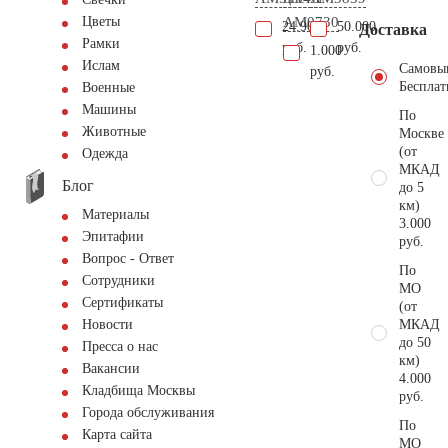
AM0730
Цветы
24.900
50.000
Доставка
Рамки
руб.
руб.
1.000
Ислам
Самовы
руб.
Бесплат
Военные
Машины
По
Животные
Москве
(от
Одежда
МКАД
Блог
до 5
км)
Материалы
3.000
Эпитафии
руб.
Вопрос - Ответ
По
Сотрудники
МО
Сертификаты
(от
МКАД
Новости
до 50
Пресса о нас
км)
Вакансии
4.000
Кладбища Москвы
руб.
Города обслуживания
По
Карта сайта
МО