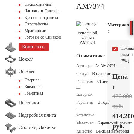
AM7374
Эксклюзивные
Часовни и Голгофы
Кресты из гранита
Европейские
Материал
:
Мраморные
Готовые со Скидкой
Комплексы
Полная
оплата
О памятнике
Цоколя
(5%)
Артикул
№ AM7374
Ограды
Статус
В наличии
Цена
Сварная
Гарантия
30 лет
:
Кованная
—
Гранитная
материал
436.000
Цветники
Гарантия
3 года
руб.
—
414.200
Надгробная плита
установка
Материал
Карельский гранит
руб.
Столики, Лавочки
Качество
Высшая категория