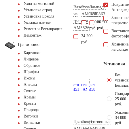
Уход за могилкой
Покрытие
Вазон
Роза
Лампада
Антидож
Установка оград
из
AM0833
AM0863
Установка цоколя
Защитное
гранита
10.000
86.500
Укладка плитки
покрытие
AM5526
руб.
руб.
Ремонт и Реставрация
Восстано
Демонтаж
34.200
фотограф
руб.
Гравировка
Хранение
на складе
Картинки
Лицевое
Установка
Обратное
Шрифты
Без
Иконы
установ
Ангелы
Бесплат
Святые
Стандар
Храмы
25.000
Кресты
руб.
Природа
Усиленн
Веточки
34.000
Цветник
Искусственные
Цветы
Виньетки
руб.
AM5154
цветы
AM5839
Свечки