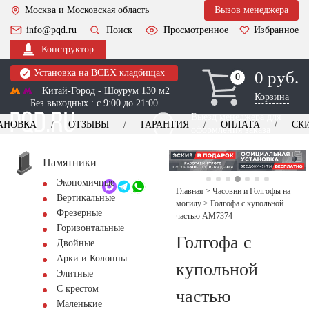
Москва и Московская область
Вызов менеджера
info@pqd.ru
Поиск
Просмотренное
Избранное
Конструктор
Установка на ВСЕХ кладбищах
0 руб.
0
0
Китай-Город - Шоурум 130 м2
Корзина
Без выходных : с 9:00 до 21:00
Выезд менеджера для
АНОВКА
ОТЗЫВЫ
ГАРАНТИЯ
ОПЛАТА
СК
оформления заказа
изготовление
Заказать выезд
памятников
+7 (495) 518-44-23
Памятники
Экономичные
Обратный звонок
Главная
>
Часовни и Голгофы на
Вертикальные
могилу
>
Голгофа с купольной
Фрезерные
частью AM7374
Горизонтальные
Голгофа с
Двойные
Арки и Колонны
купольной
Элитные
С крестом
частью
Маленькие