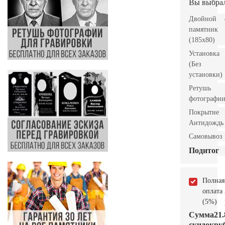
Вы выбра
Двойной
памятник
(185x80)
Установка
(Без
установки)
Ретушь
фотографи
Покрытие
Антидождь
Самовывоз
Подитог
Полная
оплата
(5%)
Сумма
21.
скидок
руб