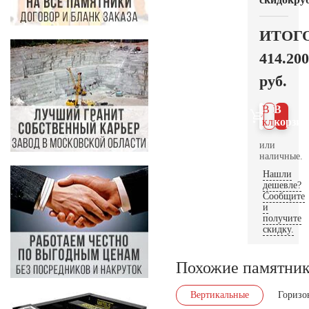
ИТОГ
414.200
руб.
В 1
В
клик
корзин
или
наличные.
Нашли
дешевле?
Сообщите
и
получите
скидку.
Похожие памятни
Вертикальные
Горизо