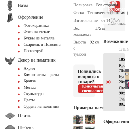
В 1
В
Вазы
Полировка
Все стороны
клик
корзин
Фаска
Техническая (1-10 мм.)
Оформление
или
Изготовление
от 14 дней
наличные.
Фотокерамика
Вес
175 кг.
Фото на стекле
комплекта
Буквы из металла
Возможные
Высота
92 см.
Скарпель и Позолота
с
ЭЛЕ
Пескоструй
тумбой
185×
Декор на памятник
Крес
Акрил
70x40
Появились
Композитные цветы
вопросы о
Купо
Бронза
товаре?
20x15
Консультация
Металл
Стел
специалиста
90x50
Скульптура
Тумб
Цветы
80x40
Ордена на памятник
Примеры памятников
Плитка
Оформлени
Щебень