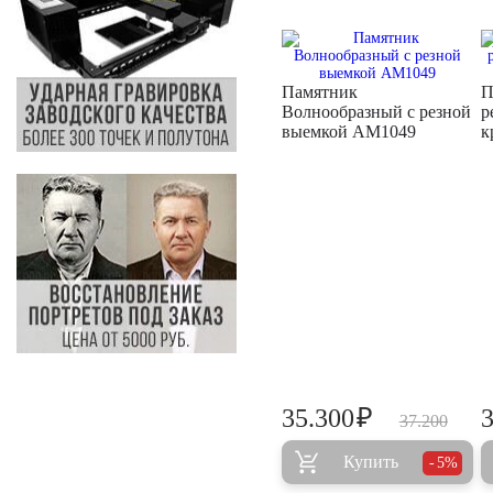
Памятник
П
Волнообразный с резной
р
выемкой AM1049
к
₽
35.300
37.200
Купить
5%